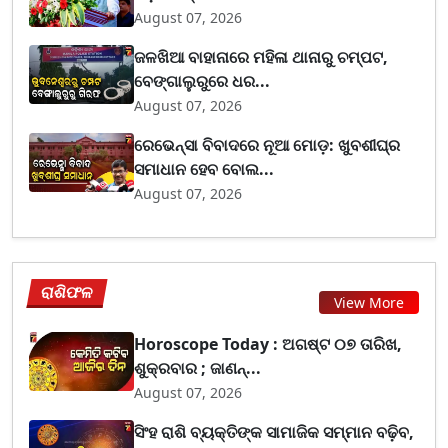
August 07, 2026
ଜଳଖିଆ ବାହାନାରେ ମହିଳା ଥାନାରୁ ଚମ୍ପଟ,
ବେଙ୍ଗାଲୁରୁରେ ଧର...
August 07, 2026
ରେଭେନ୍ସା ବିବାଦରେ ନୂଆ ମୋଡ଼: ଖୁବଶୀଘ୍ର
ସମାଧାନ ହେବ ବୋଲ...
August 07, 2026
ରାଶିଫଳ
View More
Horoscope Today : ଅଗଷ୍ଟ ୦୭ ତାରିଖ,
ଶୁକ୍ରବାର ; ଜାଣନ୍...
August 07, 2026
ସିଂହ ରାଶି ବ୍ୟକ୍ତିଙ୍କ ସାମାଜିକ ସମ୍ମାନ ବଢ଼ିବ,