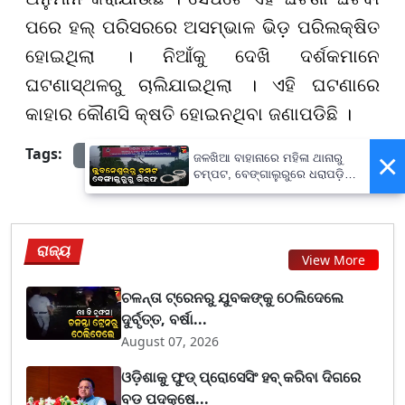
ପରେ ହଲ୍ ପରିସରରେ ଅସମ୍ଭାଳ ଭିଡ଼ ପରିଲକ୍ଷିତ
ହୋଇଥିଲା । ନିଆଁକୁ ଦେଖି ଦର୍ଶକମାନେ
ଘଟଣାସ୍ଥଳରୁ ଚାଲିଯାଇଥିଲା । ଏହି ଘଟଣାରେ
କାହାର କୌଣସି କ୍ଷତି ହୋଇନଥିବା ଜଣାପଡିଛି ।
Tags:
×
prameyanews7
ଜଳଖିଆ ବାହାନାରେ ମହିଳା ଥାନାରୁ
ଚମ୍ପଟ, ବେଙ୍ଗାଲୁରୁରେ ଧରାପଡ଼ିଲା
ଦୁଷ୍କର୍ମ ଅଭିଯୁକ୍ତ
ରାଜ୍ୟ
View More
ଚଳନ୍ତା ଟ୍ରେନରୁ ଯୁବକଙ୍କୁ ଠେଲିଦେଲେ
ଦୁର୍ବୃତ୍ତ, ବର୍ଷା...
August 07, 2026
ଓଡ଼ିଶାକୁ ଫୁଡ୍ ପ୍ରୋସେସିଂ ହବ୍ କରିବା ଦିଗରେ
ବଡ଼ ପଦକ୍ଷେ...