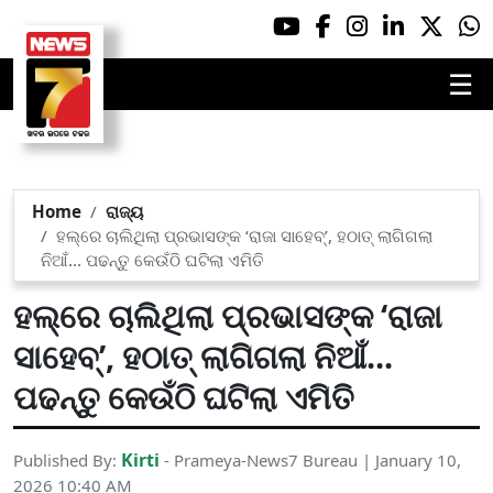
☰
Home
ରାଜ୍ୟ
ହଲ୍‌ରେ ଚାଲିଥିଲା ପ୍ରଭାସଙ୍କ ‘ରାଜା ସାହେବ୍’, ହଠାତ୍ ଲାଗିଗଲା
ନିଆଁ... ପଢନ୍ତୁ କେଉଁଠି ଘଟିଲା ଏମିତି
ହଲ୍‌ରେ ଚାଲିଥିଲା ପ୍ରଭାସଙ୍କ ‘ରାଜା
ସାହେବ୍’, ହଠାତ୍ ଲାଗିଗଲା ନିଆଁ...
ପଢନ୍ତୁ କେଉଁଠି ଘଟିଲା ଏମିତି
Kirti
Published By:
- Prameya-News7 Bureau | January 10,
2026 10:40 AM