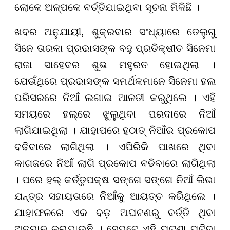
ଲୋକେ ଅଳ୍ପକେ ବର୍ତ୍ତିଯାଇଥିବା ସୂଚନା ମିଳିଛି ।
ଖବର ଅନୁଯାୟୀ, ଶୁକ୍ରବାର ସଂଧ୍ୟାରେ ତେଲୁଗୁ
ସିନେ ତାରକା ପ୍ରଭାସଙ୍କ ବହୁ ପ୍ରତିକ୍ଷୀତ ସିନେମା
ରାଜା ସାହେବର ଶୁଭ ମହୁରତ ହୋଇଥିଲା ।
ଯେଉଁଥିରେ ପ୍ରଭାସଙ୍କ ସମର୍ଥକମାନେ ସିନେମା ହଲ
ପରିସରରେ ନିଆଁ ଲଗାଇ ଆଳତୀ କରୁଥିଲେ । ଏହି
ସମୟରେ ହଲ୍ରେ ଝୁଲୁଥିବା ପରଦାରେ ନିଆଁ
ଲାଗିଯାଇଥିଲା । ଯାହାପରେ ହଠାତ୍ ନିଆଁର ପ୍ରକୋପ
ବଢିବାରେ ଲାଗିଥିଲା । ଏପିରିକି ପାଖରେ ଥିବା
କାଗଜରେ ନିଆଁ ଲାଗି ପ୍ରକୋପ ବଢିବାରେ ଲାଗିଥିଲା
। ପରେ ହଲ୍ କର୍ତ୍ତୃପକ୍ଷ ସଙ୍ଗେ ସଙ୍ଗେ ନିଆଁ ଲିଭା
ଯନ୍ତ୍ର ସହାୟତାରେ ନିଆଁକୁ ଆୟତ୍ତ କରିଥିଲେ ।
ଯାହାଫଳରେ ଏକ ବଡ଼ ଅଘଟଣରୁ ବର୍ତ୍ତି ଥିବା
ଅନୁମାନ କରାଯାଉଛି । ସେପଟେ ଏହି ଘଟଣା ଘଟିବା