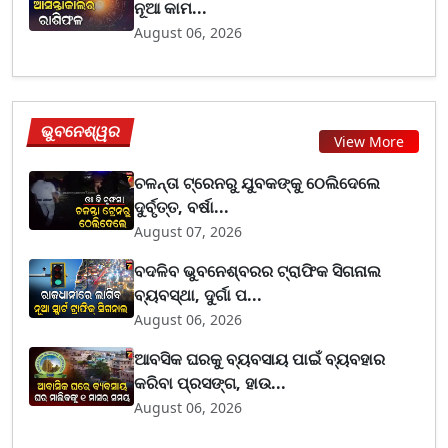
ନୂଆ କାମ...
August 06, 2026
ଭୁବନେଶ୍ୱର
View More
ଚଳନ୍ତା ଟ୍ରେନରୁ ଯୁବକଙ୍କୁ ଠେଲିଦେଲେ
ଦୁର୍ବୃତ୍ତ, ବର୍ଷା...
August 07, 2026
ବଦଳିବ ଭୁବନେଶ୍ବରର ଟ୍ରାଫିକ ସିଗନାଲ
ବ୍ୟବସ୍ଥା, ଦୁର୍ଗା ପ...
August 06, 2026
ଆବସିକ ଘରକୁ ବ୍ୟବସାୟ ପାଇଁ ବ୍ୟବହାର
କରିବା ପ୍ରସଙ୍ଗ, ହାଉ...
August 06, 2026