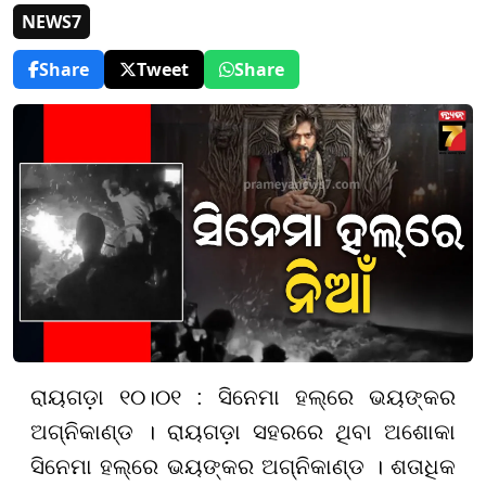
NEWS7
Share
Tweet
Share
ରାୟଗଡ଼ା ୧୦।୦୧ : ସିନେମା ହଲ୍‌ରେ ଭୟଙ୍କର
ଅଗ୍ନିକାଣ୍ଡ । ରାୟଗଡ଼ା ସହରରେ ଥିବା ଅଶୋକା
ସିନେମା ହଲ୍‌ରେ ଭୟଙ୍କର ଅଗ୍ନିକାଣ୍ଡ । ଶତାଧିକ