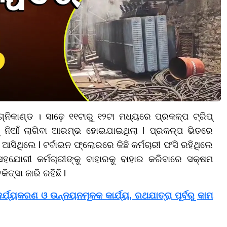
ିକାଣ୍ଡ । ସାଢ଼େ ୧୧ଟାରୁ ୧୨ଟା ମଧ୍ୟରେ ପ୍ରକଳ୍ପ ଟ୍ରିପ୍
 ନିଆଁ ଲାଗିବା ଆରମ୍ଭ ହୋଇଯାଇଥିଲା l ପ୍ରକଳ୍ପ ଭିତରେ
 ଆସିଥିଲେ l ଟର୍ବାଇନ ଫ୍ଲୋରରେ କିଛି କର୍ମଚାରୀ ଫସି ରହିଥିଲେ
 ସହଯୋଗୀ କର୍ମଚାରୀଙ୍କୁ ବାହାରକୁ ବାହାର କରିବାରେ ସକ୍ଷମ
ତ୍ସା ଜାରି ରହିଛି l
ର୍ଯ୍ୟକରଣ ଓ ଉନ୍ନୟନମୂଳକ କାର୍ଯ୍ୟ, ରଥଯାତ୍ରା ପୂର୍ବରୁ କାମ