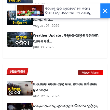
August 02, 2026
×
ଓଡ଼ିଶାକୁ ଫୁଡ୍ ପ୍ରୋସେସିଂ ହବ୍ କରିବା
ଦିଗରେ ବଡ଼ ପଦକ୍ଷେପ, ୪୨ ହଜାରରୁ
Weather Forecast : ଜୁଲାଇ ନିର୍ଧୁମ ଢାଳିଲା,
ଅଧିକ ନିଯୁକ୍ତି ସୁଯୋଗ
ଅଗଷ୍ଟ ଓ ସ...
August 01, 2026
Weather Update : ଦକ୍ଷିଣ-ପଶ୍ଚିମ ଓଡ଼ିଶାରେ
ପ୍ରବଳ ବର୍ଷ...
July 30, 2026
ମହାନଗର
View More
ଗାଧୋଇବା ବେଳେ ହେଲା କାଳ, ନଦୀରେ ଭାସିଗଲେ
ଦୁଇ ସାଙ୍ଗ
August 07, 2026
ଚଳନ୍ତା ଟ୍ରେନରୁ ଯୁବକଙ୍କୁ ଠେଲିଦେଲେ ଦୁର୍ବୃତ୍ତ,