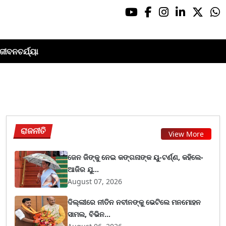
ଜୀବନଚର୍ଯ୍ୟା
ରାଜନୀତି
View More
ଜେନ ଜିଙ୍କୁ ନେଇ କଙ୍ଗନାଙ୍କ ୟୁ-ଟର୍ଣ୍ଣ, କହିଲେ-
ଆଜିର ଯୁ...
August 07, 2026
ଦିଲ୍ଲୀରେ ନୀତିନ ନବୀନଙ୍କୁ ଭେଟିଲେ ମନମୋହନ
ସାମଲ, ବିଭିନ...