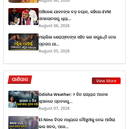
August 06, 2026
ଅଖିଳେଶ ଯାଦବଙ୍କ ବଡ଼ ବୟାନ, କହିଲେ-EVM
ସମାଲୋଚନାରୁ ଧ୍ୟା...
August 06, 2026
ମଲ୍ଲିକା ଶେରାଓ୍ଵତଙ୍କ ସହିତ କଣ କରୁଛନ୍ତି ତେଜ
ପ୍ରତାପ ଯା...
August 05, 2026
ପାଣିପାଗ
View More
Odisha Weather: ୨ ଦିନ ରାଜ୍ୟର ଅନେକ
ସ୍ଥାନରେ ପ୍ରବଳରୁ...
August 07, 2026
El-Nino ବିପଦ ମଧ୍ୟରେ ମୌସୁମୀକୁ ନେଇ ଆସିଲା
ଭଲ ଖବର, ପଜେ...