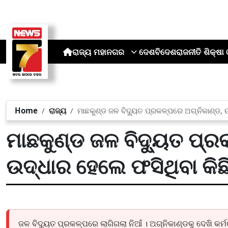
ରାଜ୍ୟ
ମହାନଗର
ଦେଶ
ବିଦେଶ
ରାଜନୀତି
ଶିକ୍ଷା 
Home
ରାଜ୍ୟ
ମାଛକୁଣ୍ଡ ଜଳ ବିଦ୍ୟୁତ ପ୍ରକଳ୍ପରେ ଅଗ୍ନିକାଣ୍ଡ, ଉ
ମାଛକୁଣ୍ଡ ଜଳ ବିଦ୍ୟୁତ ପ୍ର
ଉଦ୍ଧାର ହେଲେ ଫସିଥିବା କିଛି
ଜଳ ବିଦ୍ୟୁତ ପ୍ରକଳ୍ପରେ ଲାଗିଗଲା ନିଆଁ । ଅଗ୍ନିକାଣ୍ଡକୁ ଦେଖି କର୍ମଚା