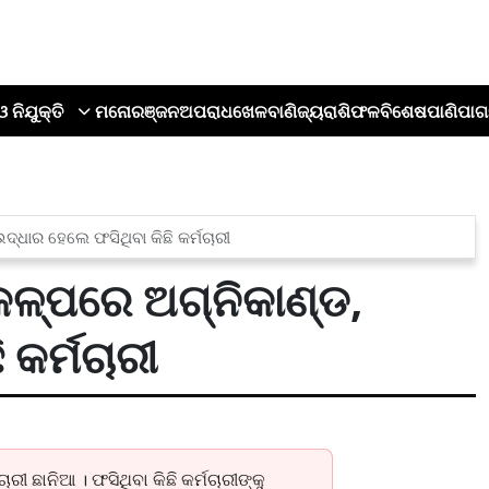
ଓ ନିଯୁକ୍ତି
ମନୋରଞ୍ଜନ
ଅପରାଧ
ଖେଳ
ବାଣିଜ୍ୟ
ରାଶିଫଳ
ବିଶେଷ
ପାଣିପାଗ
ଦ୍ଧାର ହେଲେ ଫସିଥିବା କିଛି କର୍ମଚାରୀ
କଳ୍ପରେ ଅଗ୍ନିକାଣ୍ଡ,
 କର୍ମଚାରୀ
ରୀ ଛାନିଆ । ଫସିଥିବା କିଛି କର୍ମଚାରୀଙ୍କୁ