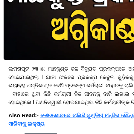
ଲମତାପୁଟ ୨୩।୫: ମାଛକୁଣ୍ଡ ଜଳ ବିଦ୍ୟୁତ ପ୍ରକଳ୍ପରେ ଅଗ୍ନ
ହୋଇଯାଇଥିଲା l ଯାହା ଫଳରେ ପ୍ରକଳ୍ପ କେବୁଲ ଗୁଡ଼ିକରୁ
ଭୟାବହ ଅଗ୍ନିକାଣ୍ଡ ଦେଖି ପ୍ରକଳ୍ପ କର୍ମଚାରୀ ବାହାରକୁ ଚାଲି
l ବାହାରେ ଥିବା କିଛି କର୍ମଚାରୀ ନିଜ ଜୀବନକୁ ବାଜି ଲଗାଇ
ହୋଇଥିଲେ l ଅଣନିଶ୍ୱାସୀ ହୋଇଯାଇଥିବା କିଛି କର୍ମଚାରୀଙ୍କ ଚିକି
Also Read:-
ଜୋରସୋରରେ ଚାଲିଛି ଗୁଣ୍ଡିଚା ମନ୍ଦିର ସୌନ୍ଦ
ସାରିବାକୁ ଲକ୍ଷ୍ୟ