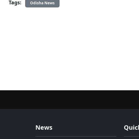
Tags:
Odisha News
News
Quic