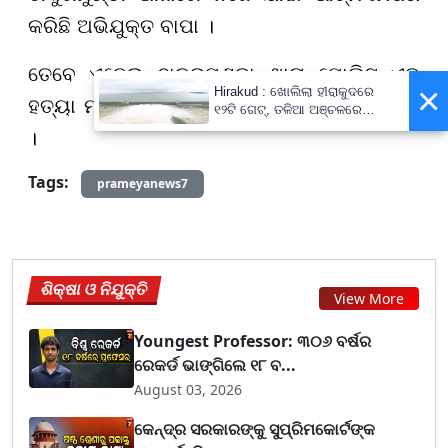
କରିଛି ଅଭିଯୁକ୍ତ ବାପା ।
ତେବେ ଏନେଇ ଠାକୁରମୁଣ୍ଡା ଥାନା ପୋଲିସ ଏକ
×
Hirakud : ଖୋଲିଲା ହୀରାକୁଦରେ
ହତ୍ୟା ମାମଲା ରୁରୁ କରି ଅଧିକ ତଦନ୍ତ ଜାରି ରଖିଛି
୧୨ଟି ଗେଟ୍‌, ତଳିଆ ଅଞ୍ଚଳରେ
ବନ୍ୟା ନେଇ ଆଲର୍ଟ !
।
Tags:
prameyanews7
ଶିକ୍ଷା ଓ ନିଯୁକ୍ତି
View More
Youngest Professor: ୩୦୬ ବର୍ଷର
ରେକର୍ଡ ଭାଙ୍ଗିଲେ ୧୮ ବ...
August 03, 2026
କେନ୍ଦ୍ର ସରକାରଙ୍କୁ ସୁପ୍ରିମକୋର୍ଟଙ୍କ