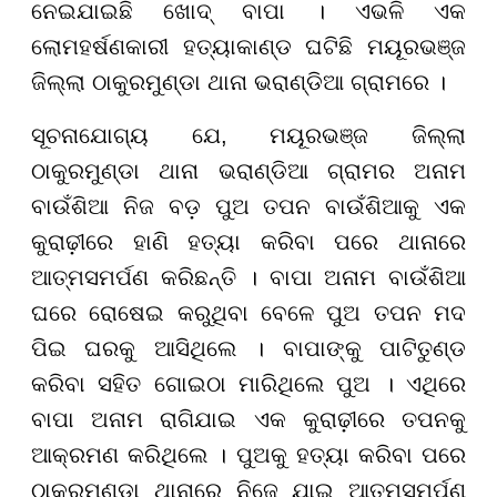
ନେଇଯାଇଛି ଖୋଦ୍ ବାପା । ଏଭଳି ଏକ
ଲୋମହର୍ଷଣକାରୀ ହତ୍ୟାକାଣ୍ଡ ଘଟିଛି ମୟୂରଭଞ୍ଜ
ଜିଲ୍ଲା ଠାକୁରମୁଣ୍ଡା ଥାନା ଭରାଣ୍ଡିଆ ଗ୍ରାମରେ ।
ସୂଚନାଯୋଗ୍ୟ ଯେ, ମୟୂରଭଞ୍ଜ ଜିଲ୍ଲା
ଠାକୁରମୁଣ୍ଡା ଥାନା ଭରାଣ୍ଡିଆ ଗ୍ରାମର ଅନାମ
ବାଉଁଶିଆ ନିଜ ବଡ଼ ପୁଅ ତପନ ବାଉଁଶିଆକୁ ଏକ
କୁରାଢ଼ୀରେ ହାଣି ହତ୍ୟା କରିବା ପରେ ଥାନାରେ
ଆତ୍ମସମର୍ପଣ କରିଛନ୍ତି । ବାପା ଅନାମ ବାଉଁଶିଆ
ଘରେ ରୋଷେଇ କରୁଥିବା ବେଳେ ପୁଅ ତପନ ମଦ
ପିଇ ଘରକୁ ଆସିଥିଲେ । ବାପାଙ୍କୁ ପାଟିତୁଣ୍ଡ
କରିବା ସହିତ ଗୋଇଠା ମାରିଥିଲେ ପୁଅ । ଏଥିରେ
ବାପା ଅନାମ ରାଗିଯାଇ ଏକ କୁରାଢ଼ୀରେ ତପନକୁ
ଆକ୍ରମଣ କରିଥିଲେ । ପୁଅକୁ ହତ୍ୟା କରିବା ପରେ
ଠାକୁରମୁଣ୍ଡା ଥାନାରେ ନିଜେ ଯାଇ ଆତ୍ମସମର୍ପଣ