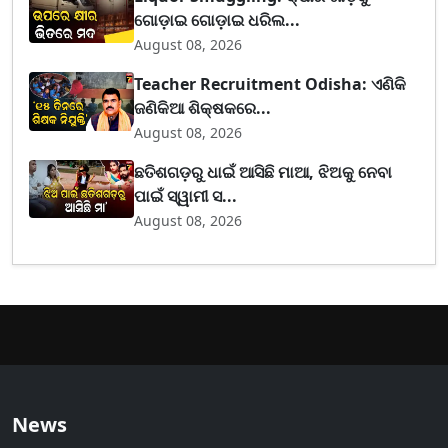
ଗୋଡ଼ାଇ ଗୋଡ଼ାଇ ଧରିଲ...
August 08, 2026
Teacher Recruitment Odisha: ଏଣିକି
ଜଣିକିଆ ଶିକ୍ଷକରେ...
August 08, 2026
ଛତିଶଗଡ଼ରୁ ଧାଇଁ ଆସିଛି ମାଆ, ଝିଅକୁ ନେବା
ପାଇଁ ସ୍ୱାମୀ ସ...
August 08, 2026
News