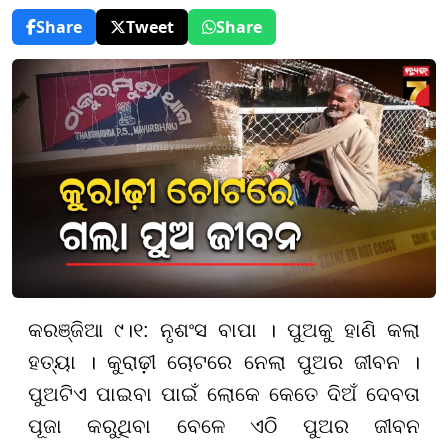
Share
Tweet
Share
କରଞ୍ଜିଆ ୯।୧: ନୃଶଂସ ବାପା । ପୁଅକୁ ହାଣି କଲା
ହତ୍ୟା । କୁରାଢ଼ୀ ଚୋଟରେ ନେଲା ପୁଅର ଜୀବନ ।
ପୁଅଟିଏ ପାଇବା ପାଇଁ ଲୋକେ କେତେ ଦିଅଁ ଦେବତା
ପୂଜା କରୁଥିବା ବେଳେ ଏଠି ପୁଅର ଜୀବନ