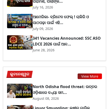
ପରାମର୍ଶ, ପିଲାଙ୍କ...
July 16, 2026
ଆମେରିକା- ବ୍ରିଟେନ ଫେଲ୍ ! ଚାକିରି ଓ
ପାଠପଢ଼ା ପାଇଁ ଏହି...
July 09, 2026
341 Vacancies Announced: SSC ASO
LDCE 2026 ପାଇଁ ଆବ...
June 28, 2026
ଭୁବନେଶ୍ୱର
View More
North Odisha flood threat: ଉତ୍ତର
ଓଡ଼ିଶାରେ ବନ୍ୟା ସମ...
August 08, 2026
Liquor Smuggling: କ୍ଷୀର ଗାଡ଼ିକୁ