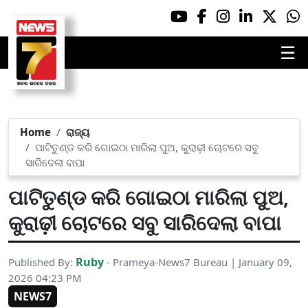
☰
Home
ରାଜ୍ୟ
ପାଟିତୁଣ୍ଡ କରି ଗୋଇଠା ମାରିଲା ପୁଅ, କୁରାଢ଼ୀ ଚୋଟରେ ସବୁ
ସାରିଦେଲା ବାପା
ପାଟିତୁଣ୍ଡ କରି ଗୋଇଠା ମାରିଲା ପୁଅ,
କୁରାଢ଼ୀ ଚୋଟରେ ସବୁ ସାରିଦେଲା ବାପା
Ruby
Published By:
- Prameya-News7 Bureau | January 09,
2026 04:23 PM
NEWS7