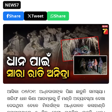
NEWS7
Share
Tweet
Share
ଆସିକା ୦୭/୦୧: ଅନ୍ନଦାତାଙ୍କ ପିଛା ଛାଡୁନି ସମସ୍ୟା।
ଖରିଫ ଧାନ କିଣା ଆରମ୍ଭରୁ ହିଁ ମଣ୍ଡି ଅବ୍ୟବସ୍ଥା ଦେଖା
ଦେଇଥିବା ବେଳେ ମିଲର୍ସଙ୍କ ଆନ୍ଦୋଳନ କଳାହାଣ୍ଡି