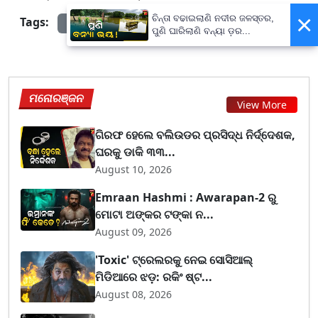
×
ଚିନ୍ତା ବଢାଇଲାଣି ନଦୀର ଜଳସ୍ତର,
Tags:
prameyanews7
ପୁଣି ଘାରିଲାଣି ବନ୍ୟା ଡ଼ର...
ମନୋରଞ୍ଜନ
View More
ଗିରଫ ହେଲେ ବଲିଉଡର ପ୍ରସିଦ୍ଧ ନିର୍ଦ୍ଦେଶକ,
ଘରକୁ ଡାକି ୩୩...
August 10, 2026
Emraan Hashmi : Awarapan-2 ରୁ
ମୋଟା ଅଙ୍କର ଟଙ୍କା ନ...
August 09, 2026
'Toxic' ଟ୍ରେଲରକୁ ନେଇ ସୋସିଆଲ୍
ମିଡିଆରେ ଝଡ଼: ରକିଂ ଷ୍ଟ...
August 08, 2026