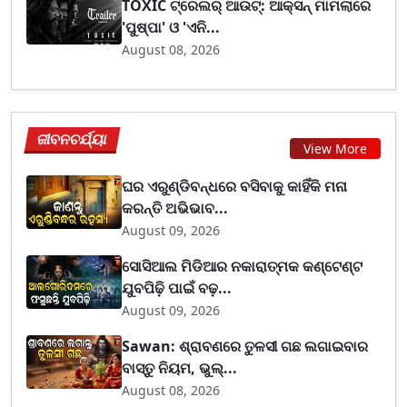
TOXIC ଟ୍ରେଲର୍ ଆଉଟ୍: ଆକ୍ସନ୍ ମାମଲାରେ
'ପୁଷ୍ପା' ଓ 'ଏନି...
August 08, 2026
ଜୀବନଚର୍ଯ୍ୟା
View More
ଘର ଏରୁଣ୍ଡିବନ୍ଧରେ ବସିବାକୁ କାହିଁକି ମନା
କରନ୍ତି ଅଭିଭାବ...
August 09, 2026
ସୋସିଆଲ ମିଡିଆର ନକାରାତ୍ମକ କଣ୍ଟେଣ୍ଟ
ଯୁବପିଢ଼ି ପାଇଁ ବଢ଼...
August 09, 2026
Sawan: ଶ୍ରାବଣରେ ତୁଳସୀ ଗଛ ଲଗାଇବାର
ବାସ୍ତୁ ନିୟମ, ଭୁଲ୍...
August 08, 2026