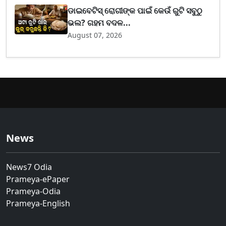
ଡାଇବେଟିସ୍ ରୋଗୀଙ୍କ ପାଇଁ କେଉଁ ରୁଟି ସବୁଠୁ
ଭଲ? ଗହମ ବଦଳ...
August 07, 2026
News
News7 Odia
Prameya-ePaper
Prameya-Odia
Prameya-English