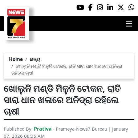
☰
Home
ରାଜ୍ୟ
ଖୋଲୁନି ମଣ୍ଡି ମିଳୁନି ଟୋକନ, ରାତି ସାରା ଧାନ ଖଳାରେ ଅନିଦ୍ରା
ରହିଲେ ଚାଷୀ
ଖୋଲୁନି ମଣ୍ଡି ମିଳୁନି ଟୋକନ, ରାତି
ସାରା ଧାନ ଖଳାରେ ଅନିଦ୍ରା ରହିଲେ
ଚାଷୀ
Prativa
Published By:
- Prameya-News7 Bureau | January
07, 2026 08:35 AM