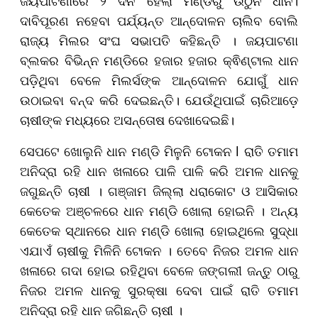
ଜୟପାଟଣାରେ ୨ ଦିନ ହେଲା ମଣ୍ଡିରୁ ଉଠୁନି ଧାନ।
ଦାବିପୂରଣ ନହେବା ପର୍ଯ୍ୟନ୍ତ ଆନ୍ଦୋଳନ ଚାଲିବ ବୋଲି
ରାଜ୍ୟ ମିଲର ସଂଘ ସଭାପତି କହିଛନ୍ତି । ଜୟପାଟଣା
ବ୍ଲକର ବିଭିନ୍ନ ମଣ୍ଡିରେ ହଜାର ହଜାର କ୍ଵିଣ୍ଟାଲ ଧାନ
ପଡ଼ିଥିବା ବେଳେ ମିଲର୍ସଙ୍କ ଆନ୍ଦୋଳନ ଯୋଗୁଁ ଧାନ
ଉଠାଇବା ବନ୍ଦ କରି ଦେଇଛନ୍ତି। ଯେଉଁଥିପାଇଁ ଚାରିଆଡ଼େ
ଚାଷୀଙ୍କ ମଧ୍ୟରେ ଅସନ୍ତୋଷ ଦେଖାଦେଇଛି।
ସେପଟେ ଖୋଲୁନି ଧାନ ମଣ୍ଡି ମିଳୁନି ଟୋକନ l ରାତି ତମାମ
ଅନିଦ୍ରା ରହି ଧାନ ଖଳାରେ ପାଳି ପାଳି କରି ଅମଳ ଧାନକୁ
ଜଗୁଛନ୍ତି ଚାଷୀ । ଗଞ୍ଜାମ ଜିଲ୍ଲା ଧରାକୋଟ ଓ ଆସିକାର
କେତେକ ଅଞ୍ଚଳରେ ଧାନ ମଣ୍ଡି ଖୋଲା ହୋଇନି । ଅନ୍ୟ
କେତେକ ସ୍ଥାନରେ ଧାନ ମଣ୍ଡି ଖୋଲା ହୋଇଥିଲେ ସୁଦ୍ଧା
ଏଯାଏଁ ଚାଷୀକୁ ମିଳିନି ଟୋକନ । ତେବେ ନିଜର ଅମଳ ଧାନ
ଖଳାରେ ଗଦା ହୋଇ ରହିଥିବା ବେଳେ ଜଙ୍ଗଲୀ ଜନ୍ତୁ ଠାରୁ
ନିଜର ଅମଳ ଧାନକୁ ସୁରକ୍ଷା ଦେବା ପାଇଁ ରାତି ତମାମ
ଅନିଦ୍ରା ରହି ଧାନ ଜଗିଛନ୍ତି ଚାଷୀ ।