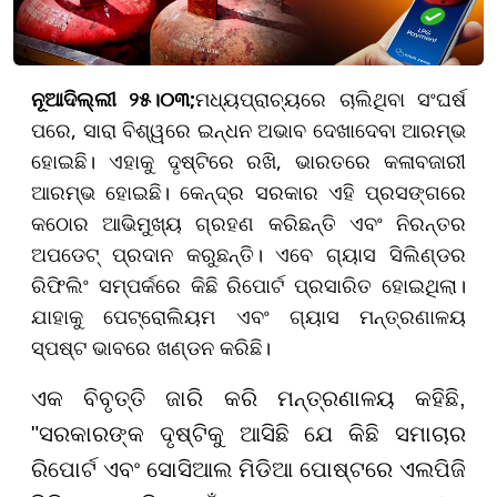
ନୂଆଦିଲ୍ଲୀ ୨୫।୦୩;
ମଧ୍ୟପ୍ରାଚ୍ୟରେ ଚାଲିଥିବା ସଂଘର୍ଷ
ପରେ, ସାରା ବିଶ୍ୱରେ ଇନ୍ଧନ ଅଭାବ ଦେଖାଦେବା ଆରମ୍ଭ
ହୋଇଛି। ଏହାକୁ ଦୃଷ୍ଟିରେ ରଖି, ଭାରତରେ କଳାବଜାରୀ
ଆରମ୍ଭ ହୋଇଛି। କେନ୍ଦ୍ର ସରକାର ଏହି ପ୍ରସଙ୍ଗରେ
କଠୋର ଆଭିମୁଖ୍ୟ ଗ୍ରହଣ କରିଛନ୍ତି ଏବଂ ନିରନ୍ତର
ଅପଡେଟ୍ ପ୍ରଦାନ କରୁଛନ୍ତି। ଏବେ ଗ୍ୟାସ ସିଲିଣ୍ଡର
ରିଫିଲିଂ ସମ୍ପର୍କରେ କିଛି ରିପୋର୍ଟ ପ୍ରସାରିତ ହୋଇଥିଲା।
ଯାହାକୁ ପେଟ୍ରୋଲିୟମ ଏବଂ ଗ୍ୟାସ ମନ୍ତ୍ରଣାଳୟ
ସ୍ପଷ୍ଟ ଭାବରେ ଖଣ୍ଡନ କରିଛି।
ଏକ ବିବୃତ୍ତି ଜାରି କରି ମନ୍ତ୍ରଣାଳୟ କହିଛି,
"ସରକାରଙ୍କ ଦୃଷ୍ଟିକୁ ଆସିଛି ଯେ କିଛି ସମାଚାର
ରିପୋର୍ଟ ଏବଂ ସୋସିଆଲ ମିଡିଆ ପୋଷ୍ଟରେ ଏଲପିଜି