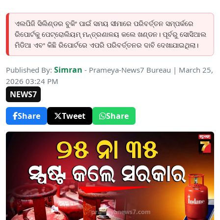
ଏଲପିଜି ସିଲିଣ୍ଡର ବୁକିଂ ପାଇଁ ସମୟ ସୀମାରେ ପରିବର୍ତ୍ତନ ସମ୍ପର୍କରେ
ରିପୋର୍ଟକୁ ପେଟ୍ରୋଲିୟମ୍ ମନ୍ତ୍ରଣାଳୟ କଲେ ଖଣ୍ଡନ। ପୂର୍ବରୁ ସୋସିଆଲ
ମିଡିଆ ଏବଂ କିଛି ରିପୋର୍ଟରେ ଏପରି ପରିବର୍ତ୍ତନର ଦାବି ଦେଖାଯାଇଥିଲା।
Simran
Published By:
- Prameya-News7 Bureau | March 25,
2026 03:24 PM
NEWS7
Share
Tweet
Share