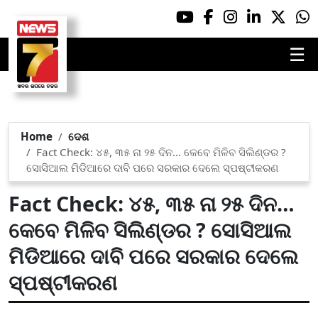
☰
Home
ଦେଶ
Fact Check: ୪୫, ୩୫ ନା ୨୫ ଦିନ… କେବେ ମିଳିବ ସିଲିଣ୍ଡର ?
ସୋସିଆଲ ମିଡିଆରେ ଦାବି ପରେ ସରକାର ଦେଲେ ସ୍ପଷ୍ଟୀକରଣ
Fact Check: ୪୫, ୩୫ ନା ୨୫ ଦିନ…
କେବେ ମିଳିବ ସିଲିଣ୍ଡର ? ସୋସିଆଲ
ମିଡିଆରେ ଦାବି ପରେ ସରକାର ଦେଲେ
ସ୍ପଷ୍ଟୀକରଣ