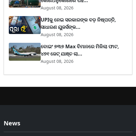
କୋଣଅନୁକୋଣରେ ପହ...
August 08, 2026
UPIକୁ ନେଇ ସରକାରଙ୍କ ବଡ଼ ନିଷ୍ପତ୍ତି,
ସାଧାରଣ ୟୁଜର୍ସଙ୍କ...
August 08, 2026
ବୋଇଂ ୭୩୭ Max ବିମାନରେ ମିଳିଲା ଫାଟ,
୪୭୧ ଜେଟ୍ ଯାଞ୍ଚ ଲା...
August 08, 2026
News