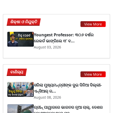
ଶିକ୍ଷା ଓ ନିଯୁକ୍ତି
View More
Youngest Professor: ୩୦୬ ବର୍ଷର
ରେକର୍ଡ ଭାଙ୍ଗିଲେ ୧୮ ବ...
August 03, 2026
ବାଣିଜ୍ୟ
View More
ସରିଲା ମୁଖ୍ୟମନ୍ତ୍ରୀଙ୍କ ଦୁଇ ଦିନିଆ ଦିଲ୍ଲୀ-
ଏନ୍‌ସିଆର୍ ଗ...
August 08, 2026
ଗ୍ରୀନ୍ ପାୱାରରେ ଭାରତର ନୂଆ ଚାଲ୍, ଦେଶର