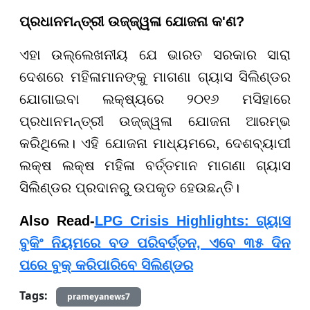
ପ୍ରଧାନମନ୍ତ୍ରୀ ଉଜ୍ଜ୍ୱଳା ଯୋଜନା କ'ଣ?
ଏହା ଉଲ୍ଲେଖନୀୟ ଯେ ଭାରତ ସରକାର ସାରା
ଦେଶରେ ମହିଳାମାନଙ୍କୁ ମାଗଣା ଗ୍ୟାସ ସିଲିଣ୍ଡର
ଯୋଗାଇବା ଲକ୍ଷ୍ୟରେ ୨୦୧୬ ମସିହାରେ
ପ୍ରଧାନମନ୍ତ୍ରୀ ଉଜ୍ଜ୍ୱଳା ଯୋଜନା ଆରମ୍ଭ
କରିଥିଲେ। ଏହି ଯୋଜନା ମାଧ୍ୟମରେ, ଦେଶବ୍ୟାପୀ
ଲକ୍ଷ ଲକ୍ଷ ମହିଳା ବର୍ତ୍ତମାନ ମାଗଣା ଗ୍ୟାସ
ସିଲିଣ୍ଡର ପ୍ରଦାନରୁ ଉପକୃତ ହେଉଛନ୍ତି।
Also Read-
LPG Crisis Highlights: ଗ୍ୟାସ
ବୁକିଂ ନିୟମରେ ବଡ ପରିବର୍ତ୍ତନ, ଏବେ ୩୫ ଦିନ
ପରେ ବୁକ୍ କରିପାରିବେ ସିଲିଣ୍ଡର
Tags:
prameyanews7