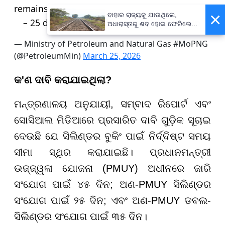
remains:
×
ବାହାର ରାଜ୍ୟକୁ ଯାଉଥିଲେ,
– 25 days in…
pic.twitter.com/QqTlQYPaHp
ଅଧାରାସ୍ତାରୁ ଶବ ହୋଇ ଫେରିଲେ...
— Ministry of Petroleum and Natural Gas #MoPNG
(@PetroleumMin)
March 25, 2026
କ'ଣ ଦାବି କରାଯାଇଥିଲା?
ମନ୍ତ୍ରଣାଳୟ ଅନୁଯାୟୀ, ସମ୍ବାଦ ରିପୋର୍ଟ ଏବଂ
ସୋସିଆଲ ମିଡିଆରେ ପ୍ରସାରିତ ଦାବି ଗୁଡ଼ିକ ସୂଚାଇ
ଦେଉଛି ଯେ ସିଲିଣ୍ଡର ବୁକିଂ ପାଇଁ ନିର୍ଦ୍ଦିଷ୍ଟ ସମୟ
ସୀମା ସ୍ଥିର କରାଯାଇଛି। ପ୍ରଧାନମନ୍ତ୍ରୀ
ଉଜ୍ଜ୍ୱଳା ଯୋଜନା (PMUY) ଅଧୀନରେ ଜାରି
ସଂଯୋଗ ପାଇଁ ୪୫ ଦିନ; ଅଣ-PMUY ସିଲିଣ୍ଡର
ସଂଯୋଗ ପାଇଁ ୨୫ ଦିନ; ଏବଂ ଅଣ-PMUY ଡବଲ-
ସିଲିଣ୍ଡର ସଂଯୋଗ ପାଇଁ ୩୫ ଦିନ।