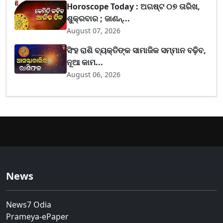
Horoscope Today : ଅଗଷ୍ଟ ୦୭ ତାରିଖ,
ଶୁକ୍ରବାର ; ଜାଣନ୍...
August 07, 2026
ସିଂହ ରାଶି ବ୍ୟକ୍ତିଙ୍କ ସାମାଜିକ ସମ୍ମାନ ବଢ଼ିବ,
ନୂଆ କାମ...
August 06, 2026
News
News7 Odia
Prameya-ePaper