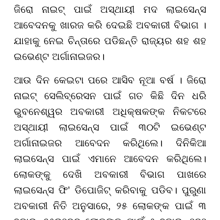
ଜିରୋ ନାଇଟ୍ ପାଇଁ ଅସ୍ଥାୟୀ ମଦ ଲାଇସେନ୍ସ
ଆବେଦନକୁ ଖାରଜ କରି ଦେଇଛି ଅବକାରୀ ବିଭାଗ ।
ଯାହାକୁ ନେଇ ଚିନ୍ତାରେ ପଡିଛନ୍ତି ରାଜ୍ୟର ଶହ ଶହ
ଇଭେଣ୍ଟ ଅର୍ଗାନାଇଜର।
ଆଉ ଦିନ କେଇଟା ପରେ ଆସିବ ନୂଆ ବର୍ଷ । ଜିରୋ
ନାଇଟ୍ ସେଲିବ୍ରେସନ ପାଇଁ ଗତ କିଛି ଦିନ ଧରି
ଭୁବନେଶ୍ୱର ଅବକାରୀ ଅଧିକ୍ଷକଙ୍କ ନିକଟରେ
ଅସ୍ଥାୟୀ ଲାଇସେନ୍ସ ପାଇଁ ୩୦ଟି ଇଭେଣ୍ଟ
ଅର୍ଗାନାଇଜର ଆବେଦନ କରିଥିଲେ। ଦିନିକିଆ
ଲାଇସେନ୍ସ ପାଇଁ ଏମାନେ ଆବେଦନ କରିଥିଲେ।
ଲୋକଙ୍କୁ ଦେଖି ଅବକାରୀ ବିଭାଗ ପାଖରେ
ଲାଇସେନ୍ସ ଫି’ ଡିପୋଜିଟ୍ କରିବାକୁ ପଡିବ। ପୁରୁଣା
ଅବକାରୀ ନିତି ଅନୁସାରେ, ୨୫ ଲୋକଙ୍କ ପାଇଁ ୩