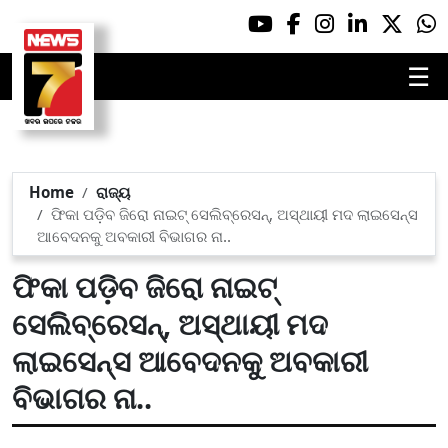
☰
Home
ରାଜ୍ୟ
ଫିକା ପଡ଼ିବ ଜିରୋ ନାଇଟ୍‌ ସେଲିବ୍ରେସନ୍‌, ଅସ୍ଥାୟୀ ମଦ ଲାଇସେନ୍ସ
ଆବେଦନକୁ ଅବକାରୀ ବିଭାଗର ନା..
ଫିକା ପଡ଼ିବ ଜିରୋ ନାଇଟ୍‌
ସେଲିବ୍ରେସନ୍‌, ଅସ୍ଥାୟୀ ମଦ
ଲାଇସେନ୍ସ ଆବେଦନକୁ ଅବକାରୀ
ବିଭାଗର ନା..