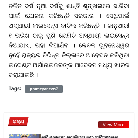
ଚଳିତ ବର୍ଷ ନୂଆ ବର୍ଷକୁ ଶାନ୍ତି ଶୃଙ୍ଖଳାରେ ସାରିବା
ପାଇଁ ଯୋଜନା କରିଛନ୍ତି ସରକାର । ସେଥିପାଇଁ
ଅସ୍ଥାୟୀ ଲାଇସେନ୍ସ ବାତିଲ କରିଛନ୍ତି । ଜାନୁଆରୀ
୧ ତାରିଖ ଠାରୁ ପୁଣି ଯେମିତି ଅସ୍ଥାୟୀ ଲାଇସେନ୍ସ
ଦିଆଯାଏ, ତାହା ଦିଆଯିବ । କେବଳ ଭୁବନେଶ୍ୱର
ନୁହେଁ ରାଜ୍ୟର ବିଭିନ୍ନ ଜିଲ୍ଳାରେ ଆବେଦନ କରିଥିବା
ଇଭେଣ୍ଟ ଅର୍ଗାନାଇଜରଙ୍କ ଆବେଦନ ମଧ୍ୟ ଖାରଜ
କରାଯାଇଛି ।
Tags:
prameyanews7
ରାଜ୍ୟ
View More
କମିଶନରେଟ ପୋଲିସର ଦୁଇ ଅଫିସରଙ୍କୁ