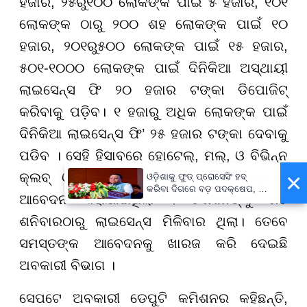
ହଜାର, ୨୫ରୁ୧୦୦ ଲୋକଙ୍କ ପାଇଁ ୫ ହଜାର, ୧୦୧
ଲୋକଙ୍କ ଠାରୁ ୨୦୦ ଶହ ଲୋକଙ୍କ ପାଇଁ ୧୦
ହଜାର, ୨୦୧ରୁ୫୦୦ ଲୋକଙ୍କ ପାଇଁ ୧୫ ହଜାର,
୫୦୧-୧୦୦୦ ଲୋକଙ୍କ ପାଇଁ ଦିନିକିଆ ଅସ୍ଥାୟୀ
ଲାଇସେନ୍ସ ଫି ୨୦ ହଜାର ଟଙ୍କା ଡିପୋଜିଟ୍
କରିବାକୁ ପଡ଼ିବ। ୧ ହଜାରୁ ଅଧିକ ଲୋକଙ୍କ ପାଇଁ
ଦିନିକିଆ ଲାଇସେନ୍ସ ଫି’ ୨୫ ହଜାର ଟଙ୍କା ଦେବାକୁ
ପଡିବ । ସେହି ହିସାବରେ ହୋଟେଲ୍, ମଲ୍, ଓ ବିଭିନ୍ନ
×
କ୍ଲବ୍ ଓ ସୋସାଇଟି ପକ୍ଷରୁ ୩୦ଟି ଅସ୍ଥାୟୀ
ଓଡ଼ିଶାକୁ ଫୁଡ୍ ପ୍ରୋସେସିଂ ହବ୍
କରିବା ଦିଗରେ ବଡ଼ ପଦକ୍ଷେପ, ୪୨
ଆବେଦନ କରାଯାଇଥିଲା । ସେମାନଙ୍କୁ ଗତ
ହଜାରରୁ ଅଧିକ ନିଯୁକ୍ତି ସୁଯୋଗ
ଶନିବାରଠାରୁ ଲାଇସେନ୍ସ ମିଳିବାର ଥିଲା। ତେବେ
ସମସ୍ତଙ୍କ ଆବେଦନକୁ ଖାରଜ କରି ଦେଇଛି
ଅବକାରୀ ବିଭାଗ ।
ସେପଟେ ଅବକାରୀ ଡେପୁଟି କମିଶନର କହିଛନ୍ତି,