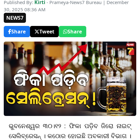
Kirti
Published By:
- Prameya-News7 Bureau | December
30, 2025 08:36 AM
NEWS7
Share
Tweet
Share
ଭୁବନେଶ୍ୱର ୩୦।୧୨ : ଫିକା ପଡ଼ିବ ଜିରୋ ନାଇଟ୍
ସେଲିବ୍ରେସନ୍ । କଠୋର ହୋଇଛି ଅବକାରୀ ବିଭାଗ ।