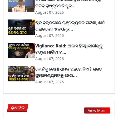
ମିଳିବ ରାଷ୍ଟ୍ରପତି ପୁର...
August 07, 2026
ଭୂତ ବଙ୍ଗଳାରେ ଚାଞ୍ଚଲ୍ୟକର ଘଟଣା, ଛାତି
ଥରାଇଦେବ ଷଡ଼ଯନ୍ତ...
August 07, 2026
Vigilance Raid: ଆବାସ ହିତାଧିକାରୀଙ୍କୁ
ଟଙ୍କା ମାଗିବା ମ...
August 07, 2026
କୋର୍ଟକୁ ବୋମା ଧମକ ପଛରେ କିଏ ? ଶରତ
ସୁବ୍ରମଣ୍ୟମଙ୍କୁ ନେଇ...
August 07, 2026
ରାଶିଫଳ
View More