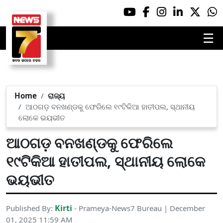
☰
Home
ରାଜ୍ୟ
ଆଠଗଡ଼ ବନଖଣ୍ଡକୁ ଫେରିଲେ ୧୯ଟିକିଆ ହାତୀପଲ, ସ୍ଥାନୀୟ
ଲୋକେ ଭୟଭୀତ
ଆଠଗଡ଼ ବନଖଣ୍ଡକୁ ଫେରିଲେ
୧୯ଟିକିଆ ହାତୀପଲ, ସ୍ଥାନୀୟ ଲୋକେ
ଭୟଭୀତ
Kirti
Published By:
- Prameya-News7 Bureau | December
01, 2025 11:59 AM