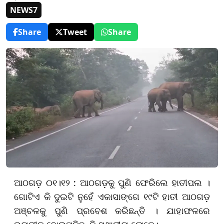
NEWS7
Share
Tweet
Share
ଆଠଗଡ଼ ୦୧।୧୨ : ଆଠଗଡ଼କୁ ପୁଣି ଫେରିଲେ ହାତୀପଲ ।
ଗୋଟିଏ କି ଦୁଇଟି ନୁହେଁ ଏକାସାଙ୍ଗେ ୧୯ଟି ହାତୀ ଆଠଗଡ଼
ଅଞ୍ଚଳକୁ ପୁଣି ପ୍ରବେଶ କରିଛନ୍ତି । ଯାହାଫଳରେ