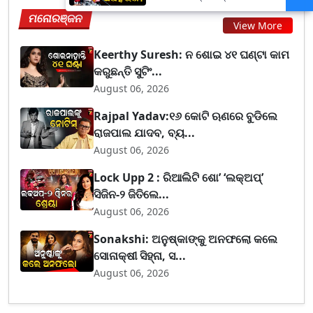
ନଦୀରେ ଭସାଇଦେବୁ...
ମନୋରଞ୍ଜନ
View More
Keerthy Suresh: ନ ଶୋଇ ୪୧ ଘଣ୍ଟା କାମ
କରୁଛନ୍ତି ସୁଟିଂ...
August 06, 2026
Rajpal Yadav:୧୬ କୋଟି ଋଣରେ ବୁଡିଲେ
ରାଜପାଲ ଯାଦବ, ବ୍ୟ...
August 06, 2026
Lock Upp 2 : ରିଆଲିଟି ଶୋ’ ‘ଲକ୍‌ଅପ୍’
ସିଜିନ-୨ ଜିତିଲେ...
August 06, 2026
Sonakshi: ଅନୁଷ୍କାଙ୍କୁ ଅନଫଲୋ କଲେ
ସୋନାକ୍ଷୀ ସିହ୍ନା, ସ...
August 06, 2026