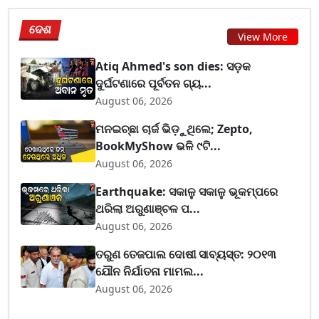
ଦେଶ
View More
Atiq Ahmed's son dies: ସଡ଼କ
ଦୁର୍ଘଟଣାରେ ପୂର୍ବତନ ଗ୍ୟ...
August 06, 2026
ମନଇଚ୍ଛା ଚାର୍ଜ ଭିଡ଼ୁଥିଲେ; Zepto,
BookMyShow ଭଳି ୯ଟି...
August 06, 2026
Earthquake: ସକାଳୁ ସକାଳୁ ଭୂକମ୍ପରେ
ଥରିଲା ଅରୁଣାଞ୍ଚଳ ପ...
August 06, 2026
ତରୁଣ ତେଜପାଲ ଦୋଷୀ ସାବ୍ୟସ୍ତ: ୨୦୧୩
ଯୌନ ନିର୍ଯାତନା ମାମଲ...
August 06, 2026