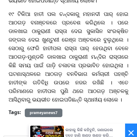
ଭୟଭୀତ ହୋଇପଡିଛନ୍ତି ସ୍ଥାନୀୟ ଲୋକେ।
୧୯ ଟିକିଆ ହାତୀ ପଲ ଚନ୍ଦକାରୁ ମହାନଦୀ ପାର୍‌ ହୋଇ
ଆଠଗଡ଼ ବନାଞ୍ଚଳରେ ପ୍ରବେଶ କରିଥିଲେ । ପରେ
ଡାଳଖାଇ ଠାକୁରାଣୀ ରାସ୍ତା ଦେଇ ସୁକାସିନ ସଂରକ୍ଷିତ
ଜଙ୍ଗଲ ଦେଇ ଖୁଣ୍ଟୁଣୀ ରେଞ୍ଜ ଅଞ୍ଚଳରେ ବୁଲୁଥିଲେ ।
ସେଠାରୁ ଫେରି ହାତୀପଲ ରାସ୍ତା ପାର୍‌ ହେଉଥିବା ବେଳେ
ଆଠଗଡ଼-ମୁଣ୍ଡଳି ଡାଳଖାଇ ଠାକୁରାଣୀ ମନ୍ଦିର ରାସ୍ତାରେ
କିଛି ସମୟ ପାଇଁ ଗାଡ଼ି ଚଳାଚଳା ପ୍ରଭାବିତ ହୋଇଥିଲା ।
ଘଟଣାସ୍ଥଳରେ ଆଠଗଡ଼ ବନବିଭାଗ କର୍ମଚାରୀ ପହଞ୍ଚି
ହାତୀଙ୍କ ଗତିବିଧି ଉପରେ ନଜର ରଖିଛି । ଏତେ
ପରିମାଣରେ ହାତୀପଲ ପୁଣି ଥରେ ଆଠଗଡ଼ ଅଞ୍ଚଳକୁ
ଆସିଥିବାରୁ ଭୟଭୀତ ହୋଇପଡିଛନ୍ତି ସ୍ଥାନୀୟ ଲୋକେ ।
Tags:
prameyanews7
×
କାହାକୁ କିଛି କହିବୁନି, ଜଣାଇଲେ
ତତେ ହାଣି ଖଣ୍ଡ ଖଣ୍ଡ କରି