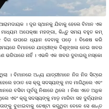
 ଆରାମଦାୟକ । ଦୂର ସ୍ଥାନକୁ ଯିବାକୁ ହେଲେ ବିମାନ ଏକ
 ମାଧ୍ୟମ ଅପେକ୍ଷା ମହଙ୍ଗା, କିନ୍ତୁ ସମୟ ବହୁତ କମ୍
 ଦିଗ ଉପରେ ଧ୍ୟାନ ଦେବାକୁ ପଡ଼େ । ବିଶେଷ କରି
କ ସମୟରେ ବିମାନରେ ଯାତ୍ରୀଙ୍କ ବିଶୃଙ୍ଖଳା ନେଇ ଖବର
ଡ଼ାଣ ଭରିପାରେ ନାହିଁ । ଏଭଳି ଏକ ଖବର ଦୁବାଇରୁ ମସ୍କୋ
ିଲା । ବିମାନରେ ଅନ୍ୟ ଯାତ୍ରୀମାନେ ନିଜ ନିଜ ସିଟ୍ରେ
। ହେଲେ ହଠାତ ସେ କ୍ରୁ ସଦସ୍ୟଙ୍କୁ ମଦ ମାଗିଥିଲେ ଏବଂ
ାନରେ ବସିବା ପୂର୍ବରୁ ନିଶାରେ ଥିଲେ । ନିଶା ଏତେ ଅଧିକ
ିଲେ ଏବଂ କ୍ରୁ ସଦସ୍ୟଙ୍କୁ ମାଡ଼ ମାରିବା ସହ ଦୁର୍ବ୍ୟହାର
ଙ୍କୁ ବୁଝାଇବାକୁ ଚେଷ୍ଟା କରୁଥିବା ବେଳେ ସେ ଶାନ୍ତ