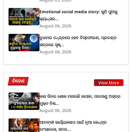
Emotional social media story: କୁନି ପୁଅକୁ
କ୍ୟାନ୍ସର...
August 04, 2026
ବୁଧବାର ଚନ୍ଦ୍ରରେ ହେବ ବିସ୍ଫୋରଣ, ପ୍ରଚଣ୍ଡ
ଶବ୍ଦରେ ସୃଷ୍...
August 04, 2026
ବିଦେଶ
View More
କଳା ଦିନର ଶୋକ ମନାଉଛି ଜାପାନ, ପରମାଣୁ ଅସ୍ତ୍ର
ମୁକ୍ତ ବିଶ...
August 06, 2026
ଆତଙ୍କୀ କାର୍ଯ୍ୟକଳାପ ପାଇଁ ନୂଆ କେନ୍ଦ୍ର
ବାଂଲାଦେଶ, ସତର...