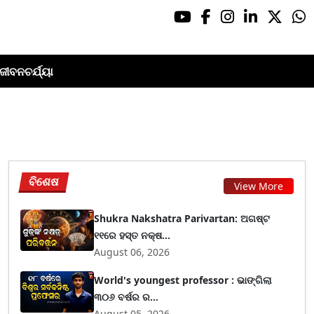
ଜୀବନଚର୍ଯ୍ୟା
ବିଶେଷ
View More
Shukra Nakshatra Parivartan: ଅଗଷ୍ଟ
୧୧ରେ ହସ୍ତ ନକ୍ଷ...
August 06, 2026
World's youngest professor : ଭାଙ୍ଗିଲା
୩୦୬ ବର୍ଷର ର...
August 05, 2026