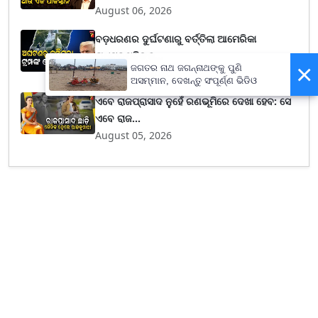
August 06, 2026
ବଡ଼ଧରଣର ଦୁର୍ଘଟଣାରୁ ବର୍ତ୍ତିଲା ଆମେରିକା
ରାଷ୍ଟ୍ରପତିଙ୍କ...
×
ଜଗତର ନାଥ ଜଗନ୍ନାଥଙ୍କୁ ପୁଣି
August 06, 2026
ଅସମ୍ମାନ, ଦେଖନ୍ତୁ ସଂପୂର୍ଣ୍ଣ ଭିଡିଓ
ଏବେ ରାଜପ୍ରାସାଦ ନୁହେଁ ରଣଭୂମିରେ ଦେଖା ହେବ: ସେ
ଏବେ ରାଜ...
August 05, 2026