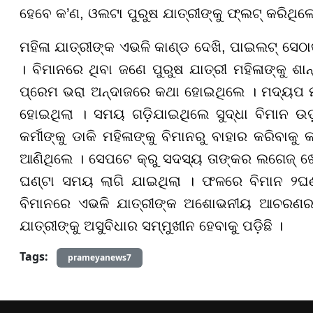
ହେବେ କ’ଣ, ଓଲଟା ପୁରୁଷ ଯାତ୍ରୀଙ୍କୁ ଫ୍ଲଟ୍ କରିଥିଲ
ମହିଳା ଯାତ୍ରୀଙ୍କ ଏଭଳି କାଣ୍ଡ ଦେଖି, ପାଇଲଟ୍ ସେଠାକ
। ବିମାନରେ ଥିବା ଜଣେ ପୁରୁଷ ଯାତ୍ରୀ ମହିଳାଙ୍କୁ ଶାନ
ପ୍ରେମ ଭରା ଅନ୍ଦାଜରେ କଥା ହୋଇଥିଲେ । ମଦ୍ୟପ ମହ
ହୋଇଥିଲା । ସମୟ ଗଡ଼ିଯାଇଥିଲେ ସୁଦ୍ଧା ବିମାନ ଉଡ
କର୍ମୀଙ୍କୁ ଡାକି ମହିଳାଙ୍କୁ ବିମାନରୁ ବାହାର କରିବାକୁ କ
ଆଣିଥିଲେ । ସେପଟେ କ୍ରୁ ସଦସ୍ୟ ତାଙ୍କର ଲଗେଜ୍ ଖୋ
ଘଣ୍ଟା ସମୟ ଲାଗି ଯାଇଥିଲା । ଫଳରେ ବିମାନ ୨ଘଣ
ବିମାନରେ ଏଭଳି ଯାତ୍ରୀଙ୍କ ଅଶୋଭନୀୟ ଆଚରଣର
ଯାତ୍ରୀଙ୍କୁ ଅସୁବିଧାର ସମ୍ମୁଖୀନ ହେବାକୁ ପଡ଼ିଛି ।
Tags:
prameyanews7