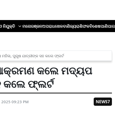
ଓ ନିଯୁକ୍ତି
ମନୋରଞ୍ଜନ
ଅପରାଧ
ଖେଳ
ବାଣିଜ୍ୟ
ରାଶିଫଳ
ବିଶେଷ
ପାଣିପାଗ
ମହିଳା, ପୁରୁଷ ଯାତ୍ରୀଙ୍କ ସହ କଲେ ଫ୍ଲର୍ଟ
ୁ ଆକ୍ରମଣ କଲେ ମଦ୍ୟପ
ହ କଲେ ଫ୍ଲର୍ଟ
NEWS7
, 2025 09:23 PM