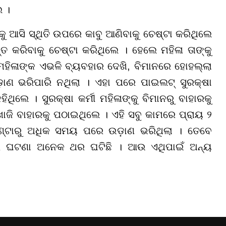
େ ।
ୁ ଆସି ସ୍ଥିତି ଉପରେ କାବୁ ଆଣିବାକୁ ଚେଷ୍ଟା କରିଥିଲେ
୍ତ କରିବାକୁ ଚେଷ୍ଟା କରିଥିଲେ । ହେଲେ ମହିଳା ତାଙ୍କୁ
ିଳାଙ୍କ ଏଭଳି ବ୍ୟବହାର ଦେଖି, ବିମାନରେ ହୋହଲ୍ଲା
଼ାଣ ଭରିପାରି ନଥିଲା । ଏହା ପରେ ପାଇଲଟ୍ ସୁରକ୍ଷା
ହିଥିଲେ । ସୁରକ୍ଷା କର୍ମୀ ମହିଳାଙ୍କୁ ବିମାନରୁ ବାହାରକୁ
ଜି ବାହାରକୁ ପଠାଇଥିଲେ । ଏହି ସବୁ କାମରେ ପ୍ରାୟ ୨
୍ଟାରୁ ଅଧିକ ସମୟ ପରେ ଉଡ଼ାଣ ଭରିଥିଲା । ତେବେ
 ଘଟଣା ଅନେକ ଥର ଘଟିଛି । ଆଉ ଏଥିପାଇଁ ଅନ୍ୟ