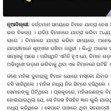
ନୂଆଦିଲ୍ଲୀ:
ବର୍ତ୍ତମାନ ସମୟରେ ବିମାନ ଯାତ୍ରା ବେଶ
ଭଲ ବିକଳ୍ପ । ଯଦିଓ ବିମାନରେ ଯାତ୍ରା କରିବା ଅନ୍ୟ
ଲାଗେ । ବିମାନରେ ଯାତ୍ରା କରିବା ସମୟରେ, ଅନେକ
ଯାତ୍ରୀମାନେ ଶୃଙ୍ଖଳା ରଖିବା ଜରୁରୀ । କିନ୍ତୁ ଅନେ
ସାମ୍ନାକୁ ଆସେ । ପରିସ୍ଥିତି ଏମିତି ହୁଏ ଯେ, ବିମାନ ଉ
ଅଭିମୁଖେ ଉଡ଼ାଣ ଭରିବାକୁ ଥିବା ଏକ ବିମାନରେ ଘଟିଛି ।
ଜଣେ ମହିଳା ଦୁବାଇରୁ ବିମାନ ଯୋଗେ ମସ୍କୋ ଯିବାର ଥ
ବସି ସାରିଥିଲେ । ମହିଳା ମଧ୍ୟ ନିଜ ସିଟ୍ରେ ବସିଥିଲେ 
ସେମାନଙ୍କୁ ପିଟିଥିଲେ । ପ୍ରକୃତରେ, ମହିଳାଜଣଙ୍କ ବିମ
ହୋଇଯାଇଥିଲା ଯେ, ସେ ନିଜର ହିତାହିତ ଜ୍ଞାନ ଭୁଲି ଯାଇଥ
ମଧ୍ୟ କରିଥିଲେ । ସେପଟେ ପାଖରେ ଥିବା ସହଯାତ୍ରୀ ତା