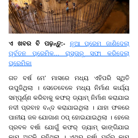
ଏ ଖବର ବି ପଢ଼ନ୍ତୁ:-
ନୂଆ ପ୍ରେମ ଜାଣିଦେଲା
ପୂର୍ବତନ ପ୍ରେମିକ... ରାସ୍ତାରୁ ସଫା କରିଦେଲା
ପ୍ରେମିକା
ଗତ ବର୍ଷ ମେ' ମାସରେ ମଧ୍ୟ ଏହିପରି ସ୍ଥିତି
ଉପୁଜିଥିଲା । ସେତେବେଳେ ମଧ୍ୟ ନିର୍ମାଣ କାର୍ଯ୍ୟ
ସମ୍ପୂର୍ଣ୍ଣ କରିବାକୁ କଫର୍ ଡ୍ୟାମ୍ ନିର୍ମାଣ କରାଯାଇ
ନଦୀ ପ୍ରବାହ ବନ୍ଦ କରାଯାଇଥିଲା । ଯାହା ଫଳରେ
ପାନୀୟ ଜଳ ଯୋଗାଣ ଠପ୍ ହୋଇଯାଇଥିଲା । ହେଲେ
ପ୍ରବଳ ବର୍ଷା ଯୋଗୁଁ କଫର୍ ଡ୍ୟାମ୍ ଭାଙ୍ଗିଯାଇ
କାମ ଅଟକି ରହିଥିଲା । ଏଥର ବର୍ଷା ପୂର୍ବରୁ କାମ