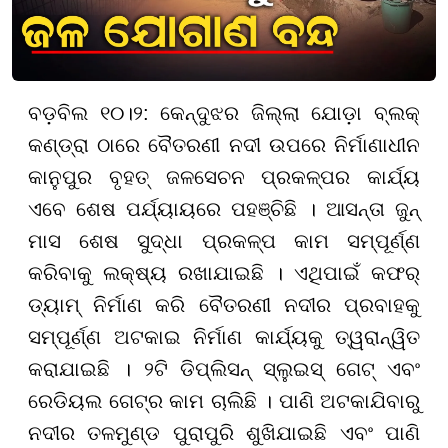
ବଡ଼ବିଲ ୧୦।୨: କେନ୍ଦୁଝର ଜିଲ୍ଲା ଯୋଡ଼ା ବ୍ଲକ୍
କଣ୍ଡ୍ରା ଠାରେ ବୈତରଣୀ ନଦୀ ଉପରେ ନିର୍ମାଣାଧୀନ
କାନୁପୁର ବୃହତ୍ ଜଳସେଚନ ପ୍ରକଳ୍ପର କାର୍ଯ୍ୟ
ଏବେ ଶେଷ ପର୍ଯ୍ୟାୟରେ ପହଞ୍ଚିଛି । ଆସନ୍ତା ଜୁନ୍
ମାସ ଶେଷ ସୁଦ୍ଧା ପ୍ରକଳ୍ପ କାମ ସମ୍ପୂର୍ଣ୍ଣ
କରିବାକୁ ଲକ୍ଷ୍ୟ ରଖାଯାଇଛି । ଏଥିପାଇଁ କଫର୍
ଡ୍ୟାମ୍ ନିର୍ମାଣ କରି ବୈତରଣୀ ନଦୀର ପ୍ରବାହକୁ
ସମ୍ପୂର୍ଣ୍ଣ ଅଟକାଇ ନିର୍ମାଣ କାର୍ଯ୍ୟକୁ ତ୍ୱରାନ୍ୱିତ
କରାଯାଇଛି । ୨ଟି ଡିପ୍ଲିସନ୍ ସ୍ଲୁଇସ୍ ଗେଟ୍ ଏବଂ
ରେଡିୟଲ ଗେଟ୍ର କାମ ଚାଲିଛି । ପାଣି ଅଟକାଯିବାରୁ
ନଦୀର ତଳମୁଣ୍ଡ ପୁରାପୁରି ଶୁଖିଯାଇଛି ଏବଂ ପାଣି