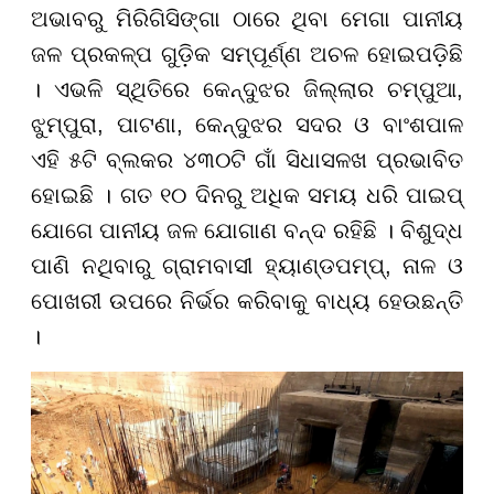
ଅଭାବରୁ ମିରିଗିସିଙ୍ଗା ଠାରେ ଥିବା ମେଗା ପାନୀୟ
ଜଳ ପ୍ରକଳ୍ପ ଗୁଡ଼ିକ ସମ୍ପୂର୍ଣ୍ଣ ଅଚଳ ହୋଇପଡ଼ିଛି
। ଏଭଳି ସ୍ଥିତିରେ କେନ୍ଦୁଝର ଜିଲ୍ଲାର ଚମ୍ପୁଆ,
ଝୁମ୍ପୁରା, ପାଟଣା, କେନ୍ଦୁଝର ସଦର ଓ ବାଂଶପାଳ
ଏହି ୫ଟି ବ୍ଲକର ୪୩୦ଟି ଗାଁ ସିଧାସଳଖ ପ୍ରଭାବିତ
ହୋଇଛି । ଗତ ୧୦ ଦିନରୁ ଅଧିକ ସମୟ ଧରି ପାଇପ୍
ଯୋଗେ ପାନୀୟ ଜଳ ଯୋଗାଣ ବନ୍ଦ ରହିଛି । ବିଶୁଦ୍ଧ
ପାଣି ନଥିବାରୁ ଗ୍ରାମବାସୀ ହ୍ୟାଣ୍ଡପମ୍ପ୍, ନାଳ ଓ
ପୋଖରୀ ଉପରେ ନିର୍ଭର କରିବାକୁ ବାଧ୍ୟ ହେଉଛନ୍ତି
।