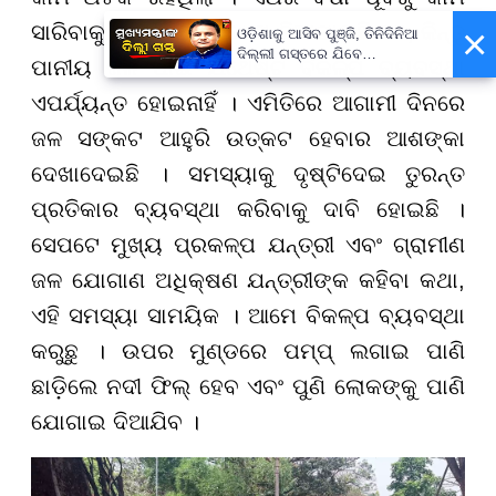
×
ସାରିବାକୁ ଆଗୁଆ ପଦକ୍ଷେପ ନିଆଯାଇଛି ସତ, କିନ୍ତୁ
ଓଡ଼ିଶାକୁ ଆସିବ ପୁଞ୍ଜି, ତିନିଦିନିଆ
ଦିଲ୍ଲୀ ଗସ୍ତରେ ଯିବେ
ପାନୀୟ ଜଳ ପାଇଁ ଯଥେଷ୍ଟ ବିକଳ୍ପ ବ୍ୟବସ୍ଥା
ମୁଖ୍ୟମନ୍ତ୍ରୀ ମୋହନ ମାଝୀ
ଏପର୍ଯ୍ୟନ୍ତ ହୋଇନାହିଁ । ଏମିତିରେ ଆଗାମୀ ଦିନରେ
ଜଳ ସଙ୍କଟ ଆହୁରି ଉତ୍କଟ ହେବାର ଆଶଙ୍କା
ଦେଖାଦେଇଛି । ସମସ୍ୟାକୁ ଦୃଷ୍ଟିଦେଇ ତୁରନ୍ତ
ପ୍ରତିକାର ବ୍ୟବସ୍ଥା କରିବାକୁ ଦାବି ହୋଇଛି ।
ସେପଟେ ମୁଖ୍ୟ ପ୍ରକଳ୍ପ ଯନ୍ତ୍ରୀ ଏବଂ ଗ୍ରାମୀଣ
ଜଳ ଯୋଗାଣ ଅଧିକ୍ଷଣ ଯନ୍ତ୍ରୀଙ୍କ କହିବା କଥା,
ଏହି ସମସ୍ୟା ସାମୟିକ । ଆମେ ବିକଳ୍ପ ବ୍ୟବସ୍ଥା
କରୁଛୁ । ଉପର ମୁଣ୍ଡରେ ପମ୍ପ୍ ଲଗାଇ ପାଣି
ଛାଡ଼ିଲେ ନଦୀ ଫିଲ୍ ହେବ ଏବଂ ପୁଣି ଲୋକଙ୍କୁ ପାଣି
ଯୋଗାଇ ଦିଆଯିବ ।