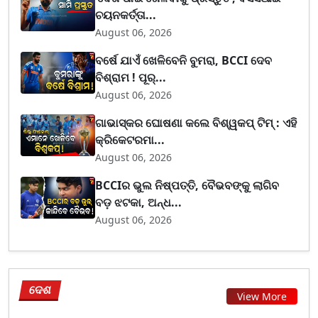
ଚୟନକର୍ତ୍ତା...
August 06, 2026
ବର୍ଷେ ଯାଏଁ ଖେଳିବେନି ବୁମରା, BCCI ଦେବ
ବିଶ୍ରାମ ! ପୂର୍...
August 06, 2026
ଗାଭାସ୍କର ଘୋଷଣା କଲେ ବିଶ୍ୱକପ୍ ଟିମ୍ : ଏହି
କ୍ରିକେଟରମା...
August 06, 2026
BCCIର ଭୁଲ ନିଷ୍ପତ୍ତି, ବୈଭବଙ୍କୁ ଲାଗିବ
ବଡ଼ ଝଟକା, ଅନ୍ଧ...
August 06, 2026
ଦେଶ
View More