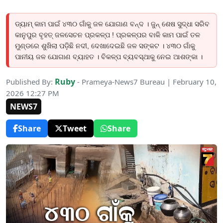
ଡ୍ୟାମ୍ କାମ ପାଇଁ ୪୩୦ ଗାଁକୁ ଜଳ ଯୋଗାଣ ବନ୍ଦ । ଜୁନ୍ ଶେଷ ସୁଦ୍ଧା ସରିବ
କାନୁପୁର ବୃହତ୍ ଜଳସେଚନ ପ୍ରକଳ୍ପ ! ପ୍ରକଳ୍ପର ବାକି କାମ ପାଇଁ ତଳ
ମୁଣ୍ଡରେ ଶୁଖିଲା ପଡ଼ିଛି ନଦୀ, ଦେଖାଦେଇଛି ଜଳ ସଙ୍କଟ । ୪୩୦ ଗାଁକୁ
ପାନୀୟ ଜଳ ଯୋଗାଣ ବ୍ୟାହତ । ବିକଳ୍ପ ବ୍ୟବସ୍ଥାକୁ ନେଇ ଆଶଙ୍କା ।
Ruby
Published By:
- Prameya-News7 Bureau | February 10,
2026 12:27 PM
NEWS7
Share
Tweet
Share