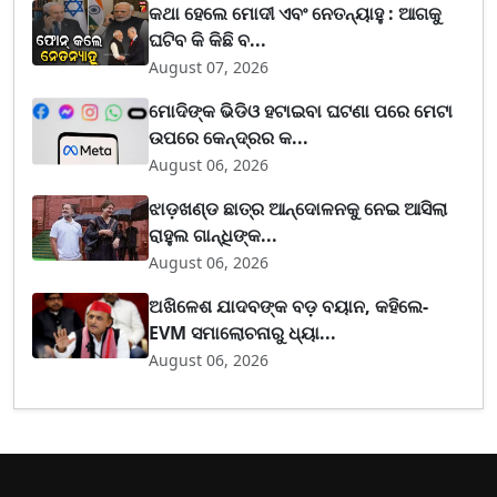
କଥା ହେଲେ ମୋଦୀ ଏବଂ ନେତନ୍ୟାହୁ : ଆଗକୁ
ଘଟିବ କି କିଛି ବ...
August 07, 2026
ମୋଦିଙ୍କ ଭିଡିଓ ହଟାଇବା ଘଟଣା ପରେ ମେଟା
ଉପରେ କେନ୍ଦ୍ରର କ...
August 06, 2026
ଝାଡ଼ଖଣ୍ଡ ଛାତ୍ର ଆନ୍ଦୋଳନକୁ ନେଇ ଆସିଲା
ରାହୁଲ ଗାନ୍ଧିଙ୍କ...
August 06, 2026
ଅଖିଳେଶ ଯାଦବଙ୍କ ବଡ଼ ବୟାନ, କହିଲେ-
EVM ସମାଲୋଚନାରୁ ଧ୍ୟା...
August 06, 2026