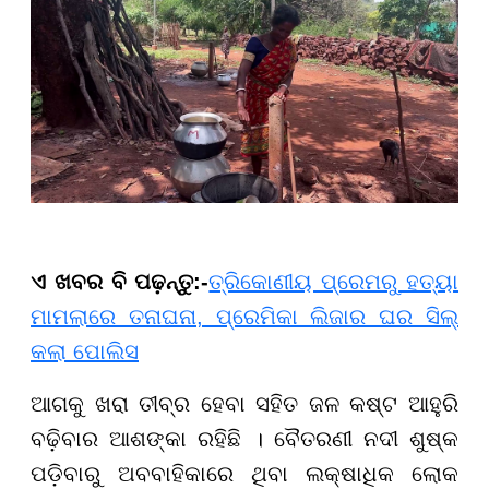
ଏ ଖବର ବି ପଢ଼ନ୍ତୁ:-
ତ୍ରିକୋଣୀୟ ପ୍ରେମରୁ ହତ୍ୟା
ମାମଲାରେ ତନାଘନା, ପ୍ରେମିକା ଲିଜାର ଘର ସିଲ୍
କଲା ପୋଲିସ
ଆଗକୁ ଖରା ତୀବ୍ର ହେବା ସହିତ ଜଳ କଷ୍ଟ ଆହୁରି
ବଢ଼ିବାର ଆଶଙ୍କା ରହିଛି । ବୈତରଣୀ ନଦୀ ଶୁଷ୍କ
ପଡ଼ିବାରୁ ଅବବାହିକାରେ ଥିବା ଲକ୍ଷାଧିକ ଲୋକ