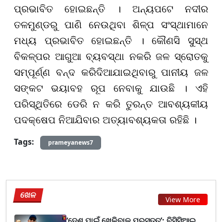
ପ୍ରଭାବିତ ହୋଇଛନ୍ତି । ଅନ୍ୟପଟେ ନଦୀର
ତଳମୁଣ୍ଡରୁ ପାଣି ନେଉଥିବା ଶିଳ୍ପ ସଂସ୍ଥାମାନେ
ମଧ୍ୟ ପ୍ରଭାବିତ ହୋଇଛନ୍ତି । କୌଣସି ସୁସ୍ଥ
ବିକଳ୍ପର ଆଗୁଆ ବ୍ୟବସ୍ଥା ନକରି ଜଳ ସ୍ରୋତକୁ
ସମ୍ପୂର୍ଣ୍ଣ ବନ୍ଦ କରିଦିଆଯାଇଥିବାରୁ ପାନୀୟ ଜଳ
ସଙ୍କଟ ଭୟାବହ ରୂପ ନେବାକୁ ଯାଉଛି । ଏହି
ପରିସ୍ଥିତିରେ ଡେରି ନ କରି ତୁରନ୍ତ ଆବଶ୍ୟକୀୟ
ପଦକ୍ଷେପ ନିଆଯିବାର ଅତ୍ୟାବଶ୍ୟକତା ରହିଛି ।
Tags:
prameyanews7
ଖେଳ
View More
‘ଦେଶ ପାଇଁ ଖେଳିବାକୁ ପ୍ରସ୍ତୁତ’; ବିସିସିଆଇ