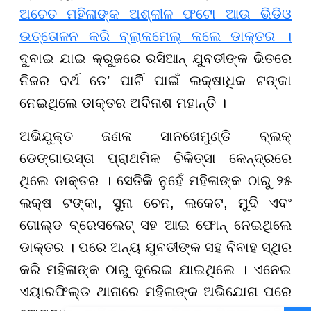
ଅଚେତ ମହିଳାଙ୍କ ଅଶ୍ଳୀଳ ଫଟୋ ଆଉ ଭିଡିଓ
ଉତ୍ତୋଳନ କରି ବ୍ଲାକମେଲ୍ କଲେ ଡାକ୍ତର ।
ଦୁବାଇ ଯାଇ କ୍ରୁଜରେ ରସିଆନ୍ ଯୁବତୀଙ୍କ ଭିତରେ
ନିଜର ବର୍ଥ ଡେ’ ପାର୍ଟି ପାଇଁ ଲକ୍ଷାଧିକ ଟଙ୍କା
ନେଇଥିଲେ ଡାକ୍ତର ଅବିନାଶ ମହାନ୍ତି ।
ଅଭିଯୁକ୍ତ ଜଣକ ସାନଖେମୁଣ୍ଡି ବ୍ଲକ୍
ଡେଙ୍ଗାଉସ୍ତା ପ୍ରାଥମିକ ଚିକିତ୍ସା କେନ୍ଦ୍ରରେ
ଥିଲେ ଡାକ୍ତର । ସେତିକି ନୁହେଁ ମହିଳାଙ୍କ ଠାରୁ ୨୫
ଲକ୍ଷ ଟଙ୍କା, ସୁନା ଚେନ, ଲକେଟ, ମୁଦି ଏବଂ
ଗୋଲ୍ଡ ବ୍ରେସଲେଟ୍ ସହ ଆଇ ଫୋନ୍ ନେଇଥିଲେ
ଡାକ୍ତର । ପରେ ଅନ୍ୟ ଯୁବତୀଙ୍କ ସହ ବିବାହ ସ୍ଥିର
କରି ମହିଳାଙ୍କ ଠାରୁ ଦୂରେଇ ଯାଇଥିଲେ । ଏନେଇ
ଏୟାରଫିଲ୍ଡ ଥାନାରେ ମହିଳାଙ୍କ ଅଭିଯୋଗ ପରେ