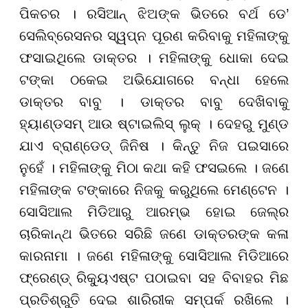
ପିକଚର । ରସିଆନ୍ ଝିଅଙ୍କ ଭିତରେ ବର୍ଥ ଡେ’
ସେଲିବ୍ରେସନର ସ୍ୱପ୍ନ ପୂରଣ କରିବାକୁ ମହିଳାଙ୍କୁ
ଫସାଇଥିଲେ ଡାକ୍ତର । ମହିଳାଙ୍କୁ ଧୋକା ଦେଇ
ଟଙ୍କା ଠକେଇ ଅଭିଯୋଗରେ ବନ୍ଧା ହେଲେ
ଡାକ୍ତର ବାବୁ । ଡାକ୍ତର ବାବୁ ଦେଖିବାକୁ
ହ୍ୟାଣ୍ଡସମ୍ ଆଉ ଷ୍ଟାଇଲିସ୍ ଲୁକ୍ । ଦେହରୁ ମୁଣ୍ଡ
ଯାଏ ବ୍ରାଣ୍ଡେଡ୍ ଜିନିଷ । କିନ୍ତୁ ନିଜ ପଇସାରେ
ନୁହେଁ । ମହିଳାଙ୍କୁ ମିଠା କଥା କହି ଫସଇଲେ । ଜଣେ
ମହିଳାଙ୍କ ଟଙ୍କାରେ ନିଜକୁ କରୁଥିଲେ ମେଣ୍ଟେନ ।
ସୋସିଆଲ ମିଡିଆରୁ ଆରମ୍ଭ ହୋଇ ଜେଲ୍ର
ଚାରିକାନ୍ଥ ଭିତରେ ସରିଛି ଜଣେ ଡାକ୍ତରଙ୍କ କଳା
କାରନାମା । ଜଣେ ମହିଳାଙ୍କୁ ସୋସିଆଲ ମିଡିଆରେ
ଫ୍ରେଣ୍ଡ୍ ରିକ୍ୟୁଏଷ୍ଟ ପଠାଇବା ସହ ବିବାହର ମିଛ
ପ୍ରତିଶ୍ରୁତି ଦେଇ ଶାରିରୀକ ସମ୍ପର୍କ ରଖିଲେ ।