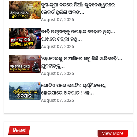
ସୁନା-ରୂପା ଦରରେ ନିଆଁ: ଭୁବନେଶ୍ୱରରେ
ରେକର୍ଡ ଛୁଇଁଲା ଅଳଙ...
August 07, 2026
ଭାବି ପତ୍ନୀଙ୍କୁ ଉପହାର ଦେବାର ଥିଲା...
ପାଖରେ ଟଙ୍କା ନଥି...
August 07, 2026
'ହୋଟେଲକୁ ନ ଆସିଲେ ସବୁ କିଛି ସାରିଦେବି'...
ଯୁବତୀଙ୍କୁ...
August 07, 2026
ଗୋଟିଏ ପରେ ଗୋଟିଏ ଘୂର୍ଣ୍ଣିବଳୟ,
ହୋଇପାରେ ଅବପାତ ! ଏହ...
August 07, 2026
ବିଶେଷ
View More