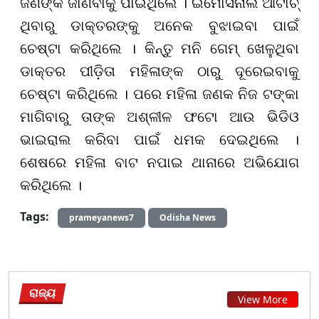
ଜଣଙ୍କ ଜାଣିବାକୁ ପାଇଥିଲେ । ଇମୋସନାଲି ଆଟାଚ୍
ଥିବାରୁ ଡାକ୍ତରଙ୍କୁ ଅନେକ ବୁଝାଇବା ପାଇଁ
ଚେଷ୍ଟା କରିଥିଲେ । କିନ୍ତୁ ମନି ଗେମ୍ ଖେଳୁଥିବା
ଡାକ୍ତର ପୀଡ଼ିତା ମହିଳାଙ୍କ ଠାରୁ ଦୂରେଇବାକୁ
ଚେଷ୍ଟା କରିଥିଲେ । ପରେ ମହିଳା ଜଣକ ନିଜ ଟଙ୍କା
ମାଗିବାରୁ ତାଙ୍କ ଅଶ୍ଳୀଳ ଫଟୋ ଆଉ ଭିଡିଓ
ଭାଇରାଲ କରିବା ପାଇଁ ଧମକ ଦେଇଥିଲେ ।
ଶେଷରେ ମହିଳା ବାଟ ନପାଇ ଥାନାରେ ଅଭିଯୋଗ
କରିଥିଲେ ।
Tags:
prameyanews7
Odisha News
ରାଜ୍ୟ
View More