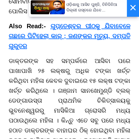
ସୋମବାର ଅବିନାଶ ମହାନ୍ତିଙ୍କୁ ଗିରଫ କରିଛି
×
ଓଡ଼ିଶାକୁ ଆସିବ ପୁଞ୍ଜି, ତିନିଦିନିଆ
ପୋଲିସ ।
ଦିଲ୍ଲୀ ଗସ୍ତରେ ଯିବେ
ମୁଖ୍ୟମନ୍ତ୍ରୀ ମୋହନ ମାଝୀ
Also Read:-
ଗୁପ୍ତେଶ୍ବର ପୀଠକୁ ଯିବାବେଳେ
ଗଛରେ ପିଟିହେଲା କାର୍ ; ଜଣଙ୍କର ମୃତ୍ୟୁ, ଦମ୍ପତି
ଗୁରୁତର
ଡାକ୍ତରଙ୍କ ସହ ସମ୍ପର୍କରେ ଆସିବା ପରେ
ପାଖାପାଖି ୨୫ ଲକ୍ଷରୁ ଅଧିକ ଟଙ୍କା ଖର୍ଚ୍ଚ
କରିଥିବା ମହିଳା କେବଳ ଦୁବାଇରେ ୧୫ ଲକ୍ଷ ଟଙ୍କା
ଖର୍ଚ୍ଚ କରିଥିଲେ । ଗଞ୍ଜାମ ସାନଖେମୁଣ୍ଡି ବ୍ଲକ୍
ଡେଙ୍ଗାଉସ୍ତା ପ୍ରାଥମିକ ଚିକିତ୍ସାଳୟକୁ
ଭୁବନେଶ୍ୱରରୁ ମାସିକିଆ ଗ୍ରୋସରି ମଧ୍ୟ
ପଠାଉଥିଲେ ମହିଳା । କିନ୍ତୁ ଏତେ ସବୁ ପରେ ମଧ୍ୟ
ହଠାତ ଡାକ୍ତରଙ୍କ ବାହାଘର ଠିକ୍ ହୋଇଥିବା ମହିଳା