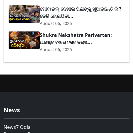
ମୋବାଇଲ୍ ଦେଖାଇ ପିଲାଙ୍କୁ ଖୁଆଉଛନ୍ତି କି ?
ଡେରି ହୋଇଯିବା...
August 06, 2026
Shukra Nakshatra Parivartan:
ଅଗଷ୍ଟ ୧୧ରେ ହସ୍ତ ନକ୍ଷ...
August 06, 2026
News
News7 Odia