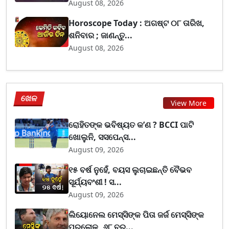
August 08, 2026
Horoscope Today : ଅଗଷ୍ଟ ୦୮ ତାରିଖ,
ଶନିବାର ; ଜାଣନ୍ତୁ...
August 08, 2026
ଖେଳ
View More
ରୋହିତଙ୍କ ଭବିଷ୍ୟତ କ’ଣ ? BCCI ପାଟି
ଖୋଲୁନି, ସସପେନ୍ସ...
August 09, 2026
୧୫ ବର୍ଷ ନୁହେଁ, ବୟସ ଲୁଚାଇଛନ୍ତି ବୈଭବ
ସୂର୍ଯ୍ୟବଂଶୀ ! ସ...
August 09, 2026
ଲିୟୋନେଲ ମେସ୍ସିଙ୍କ ପିତା ଜର୍ଜ ମେସ୍ସିଙ୍କ
ପରଲୋକ, ୬୮ ବର...