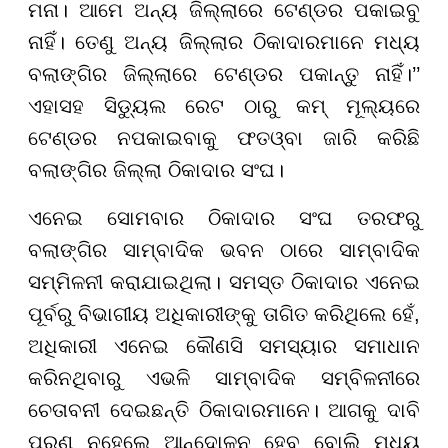
ମନା। ଆମେ ଅନ୍ୟ ଜିଲ୍ଲାରେ ଟେଣ୍ଡର ପକାଇବୁ
ନାହିଁ। ତେଣୁ ଅନ୍ୟ ଜିଲ୍ଲାର ଠିକାଦାରମାନେ ମଧ୍ୟ
ବଲାଙ୍ଗିର ଜିଲ୍ଲାରେ ଟେଣ୍ଡର ପକାନ୍ତୁ ନାହିଁ।’’
ଏହାସହ ସିଡ୍ୟୁଲ ରେଟ ଠାରୁ କମ୍ ମୂଲ୍ୟରେ
ଟେଣ୍ଡର ନପକାଇବାକୁ ଫତଓ୍ବା ଜାରି କରିଛି
ବଲାଙ୍ଗିର ଜିଲ୍ଲା ଠିକାଦାର ସଂଘ।
ଏନେଇ ସୋମବାର ଠିକାଦାର ସଂଘ ତରଫରୁ
ବଲାଙ୍ଗିର ସାମ୍ବାଦିକ ଭବନ ଠାରେ ସାମ୍ବାଦିକ
ସମ୍ମିଳନୀ କରାଯାଇଥିଲା। ସମସ୍ତ ଠିକାଦାର ଏନେଇ
ପୂର୍ବରୁ ବିଭାଗୀୟ ଅଧିକାରୀଙ୍କୁ ତାଗିତ କରିଥିଲେ ହେଁ,
ଅଧିକାରୀ ଏନେଇ କୌଣସି ସମସ୍ୟାର ସମାଧାନ
କରିନଥିବାରୁ ଏଭଳି ସାମ୍ବାଦିକ ସମ୍ବିଳନୀରେ
ଚେତାବନୀ ଦେଇଛନ୍ତି ଠିକାଦାରମାନେ। ଆଗକୁ ଦାବି
ପୂରଣ ନହେଲେ ଆନ୍ଦୋଳନ ହେବ ବୋଲି ମଧ୍ୟ