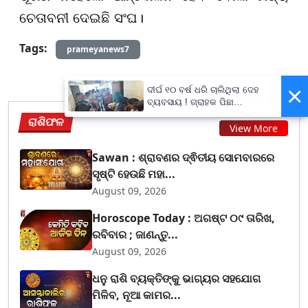
ଚେତାବନୀ ଦେଇଛି ସଂଘ।
Tags:
prameyanews7
×
ଦୀର୍ଘ ୧୦ ବର୍ଷ ଧରି ଚାଲିଥିଲା ଦେହ
ବ୍ୟବସାୟ ! ଗ୍ରାହକ ପିଛା
ନିଆଯାଉଥିଲା ଅତିରିକ୍ତ ୫୦୦
ରାଶିଫଳ
ଟଙ୍କା !
View More
Sawan : ଶ୍ରାବଣର ଦ୍ଵିତୀୟ ସୋମବାରରେ
ସୃଷ୍ଟି ହେଉଛି ମହା...
August 09, 2026
Horoscope Today : ଅଗଷ୍ଟ ୦୯ ତାରିଖ,
ରବିବାର ; ଜାଣନ୍ତୁ...
August 09, 2026
ଧନୁ ରାଶି ବ୍ୟକ୍ତିଙ୍କୁ ଭାଗ୍ୟର ସହଯୋଗ
ମିଳିବ, ନୂଆ କାମର...