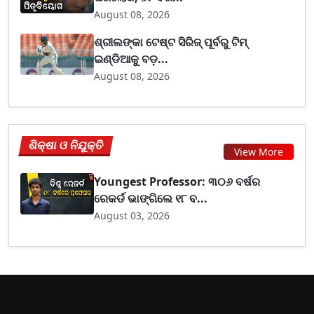
August 08, 2026
ଶ୍ରୀଲଙ୍କା ଟେଷ୍ଟ ସିରିଜ୍‌ ପୂର୍ବରୁ ଟିମ୍‌
ଇଣ୍ଡିଆକୁ ବଡ଼...
August 08, 2026
ଶିକ୍ଷା ଓ ନିଯୁକ୍ତି
View More
Youngest Professor: ୩୦୬ ବର୍ଷର
ରେକର୍ଡ ଭାଙ୍ଗିଲେ ୧୮ ବ...
August 03, 2026