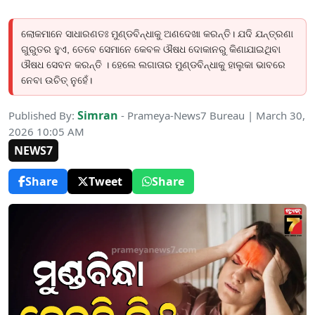
ଲୋକମାନେ ସାଧାରଣତଃ ମୁଣ୍ଡବିନ୍ଧାକୁ ଅଣଦେଖା କରନ୍ତି। ଯଦି ଯନ୍ତ୍ରଣା
ଗୁରୁତର ହୁଏ, ତେବେ ସେମାନେ କେବଳ ଔଷଧ ଦୋକାନରୁ କିଣାଯାଇଥିବା
ଔଷଧ ସେବନ କରନ୍ତି । ହେଲେ ଲଗାତାର ମୁଣ୍ଡବିନ୍ଧାକୁ ହାଲୁକା ଭାବରେ
ନେବା ଉଚିତ୍ ନୁହେଁ।
Simran
Published By:
- Prameya-News7 Bureau | March 30,
2026 10:05 AM
NEWS7
Share
Tweet
Share