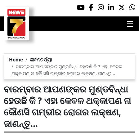
☰
Home
ଜୀବନଚର୍ଯ୍ୟା
ବାରମ୍ବାର ଆପଣଙ୍କର ମୁଣ୍ଡବିନ୍ଧା ହେଉଛି କି ? ଏହା କେବଳ
ଥକ୍କାପଣ ନା କୌଣସି ଗମ୍ଭୀର ରୋଗର ଲକ୍ଷଣ, ଜାଣନ୍ତୁ...
ବାରମ୍ବାର ଆପଣଙ୍କର ମୁଣ୍ଡବିନ୍ଧା
ହେଉଛି କି ? ଏହା କେବଳ ଥକ୍କାପଣ ନା
କୌଣସି ଗମ୍ଭୀର ରୋଗର ଲକ୍ଷଣ,
ଜାଣନ୍ତୁ...