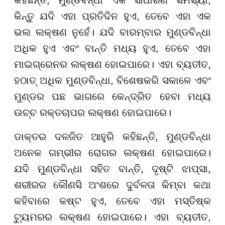
କହିଛନ୍ତି, ମୁଣ୍ଡବିନ୍ଧା ଏକ ସାଧାରଣ ସମସ୍ୟା,
କିନ୍ତୁ ଯଦି ଏହା ପ୍ରତିଦିନ ହୁଏ, ତେବେ ଏହା ଏକ
ଭଲ ଲକ୍ଷଣ ନୁହେଁ। ଯଦି ବାରମ୍ବାର ମୁଣ୍ଡବିନ୍ଧା
ଅଧିକ ହୁଏ ଏବଂ ବାନ୍ତି ମଧ୍ୟ ହୁଏ, ତେବେ ଏହା
ମାଇଗ୍ରେନର ଲକ୍ଷଣ ହୋଇପାରେ। ଏହା ବ୍ୟତୀତ,
ହଠାତ୍ ଅଧିକ ମୁଣ୍ଡବିନ୍ଧା, ବିଶେଷକରି ସକାଳେ ଏବଂ
ମୁଣ୍ଡର ପଛ ଭାଗରେ କେନ୍ଦ୍ରିତ ହେବା ମଧ୍ୟ
ଉଚ୍ଚ ରକ୍ତଚାପର ଲକ୍ଷଣ ହୋଇପାରେ।
ଡାକ୍ତର ଦଳଜିତ ଆହୁରି କହିଛନ୍ତି, ମୁଣ୍ଡବିନ୍ଧା
ଅନେକ ଗମ୍ଭୀର ରୋଗର ଲକ୍ଷଣ ହୋଇପାରେ।
ଯଦି ମୁଣ୍ଡବିନ୍ଧା ସହିତ ବାନ୍ତି, ଦୃଷ୍ଟି ଝାପ୍ସା,
ଶରୀରର କୌଣସି ଅଂଶରେ ଦୁର୍ବଳତା କିମ୍ବା କଥା
କହିବାରେ କଷ୍ଟ ହୁଏ, ତେବେ ଏହା ମସ୍ତିଷ୍କ
ଟ୍ୟୁମରର ଲକ୍ଷଣ ହୋଇପାରେ। ଏହା ବ୍ୟତୀତ,