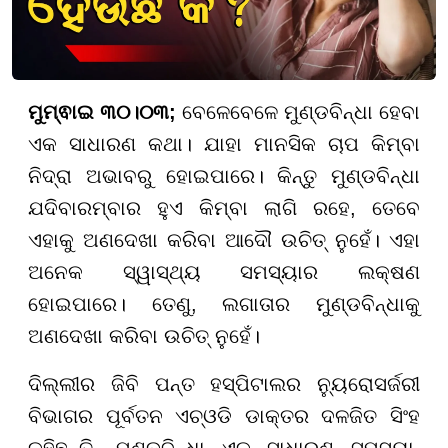
ମୁମ୍ଵାଇ ୩୦।୦୩;
ବେଳେବେଳେ ମୁଣ୍ଡବିନ୍ଧା ହେବା
ଏକ ସାଧାରଣ କଥା। ଯାହା ମାନସିକ ଚାପ କିମ୍ବା
ନିଦ୍ରା ଅଭାବରୁ ହୋଇପାରେ। କିନ୍ତୁ ମୁଣ୍ଡବିନ୍ଧା
ଯଦିବାରମ୍ବାର ହୁଏ କିମ୍ବା ଲାଗି ରହେ, ତେବେ
ଏହାକୁ ଅଣଦେଖା କରିବା ଆଦୌ ଉଚିତ୍ ନୁହେଁ। ଏହା
ଅନେକ ସ୍ୱାସ୍ଥ୍ୟ ସମସ୍ୟାର ଲକ୍ଷଣ
ହୋଇପାରେ। ତେଣୁ, ଲଗାତାର ମୁଣ୍ଡବିନ୍ଧାକୁ
ଅଣଦେଖା କରିବା ଉଚିତ୍ ନୁହେଁ।
ଦିଲ୍ଲୀର ଜିବି ପନ୍ତ ହସ୍ପିଟାଲର ନ୍ୟୁରୋସର୍ଜରୀ
ବିଭାଗର ପୂର୍ବତନ ଏଚ୍ଓଡି ଡାକ୍ତର ଦଳଜିତ ସିଂହ