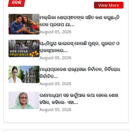
ଦେଶ
View More
ମଲ୍ଲିକା ଶେରାଓ୍ଵତଙ୍କ ସହିତ କଣ କରୁଛନ୍ତି
ତେଜ ପ୍ରତାପ ଯା...
August 05, 2026
ଚାନ୍ଦିପୁରା ଭାଇରସ୍ ନେଉଛି ମୁଣ୍ଡ, ଗୁଜରାଟ ଓ
ରାଜସ୍ଥାନରେ...
August 05, 2026
ମଧ୍ୟପ୍ରଦେଶ ରାଜ୍ୟସଭା ନିର୍ବାଚନ, ନିର୍ବିରୋଧ
ନିର୍ବାଚିତ...
August 05, 2026
ଗଣମାଧ୍ୟମ ସହ ଭର୍ଚୁଆଲ କଥା ହେଲେ ଶେଖ
ହସିନା, କହିଲେ- ଏହା...
August 05, 2026