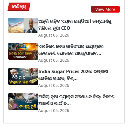
ବାଣିଜ୍ୟ
View More
ଆହୁରି ଉଡ଼ିବ ଏୟାର ଇଣ୍ଡିଆ ! କମ୍ପାନୀକୁ
ମିଳିଲେ ନୂଆ CEO
August 05, 2026
ଏଲନିନୋ ନେଇ ଜାତିସଂଘର ଭୟଙ୍କର
ଚେତାବନୀ, ଭୋକରେ ଆଉଟୁପାଉଟ...
August 05, 2026
India Sugar Prices 2026: ରପ୍ତାନୀ
ରୋକିଲା ଭାରତ, ବିଶ୍...
August 05, 2026
ଆସିଲା ନୂଆ ଟ୍ୟାକ୍ସ ସଂଶୋଧନ ବିଲ୍: ନିବେଶ
ଆକର୍ଷଣ ପାଇଁ ବ...
August 05, 2026