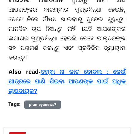
ବିଷୟରେ ଅସାବଧାନ ହୁଅନ୍ତୁ ନାହିଁ। ଯଦି
ଆପଣଙ୍କର ବାରମ୍ବାର ମୁଣ୍ଡବିନ୍ଧା ହେଉଛି,
ତେବେ ନିଜେ ଔଷଧ ଖାଇବାରୁ ଦୂରେଇ ରୁହନ୍ତୁ।
ମାନସିକ ଚାପ ନିଅନ୍ତୁ ନାହିଁ ।ଯଦି ଆପଣଙ୍କର
ଲଗାତାର ମୁଣ୍ଡବିନ୍ଧା ହେଉଛି, ତେବେ ଡାକ୍ତରଙ୍କ
ସହ ପରାମର୍ଶ କରନ୍ତୁ ଏବଂ ପ୍ରତିଦିନ ବ୍ୟାୟାମ
କରନ୍ତୁ।
Also read-
ତମ୍ଵା ନା କାଚ ବୋତଲ : କେଉଁ
ପାତ୍ରରେ ପାଣି ପିଇବା ଆପଣଙ୍କ ପାଇଁ ଅଧିକ
ଲାଭଦାୟକ?
Tags:
prameyanews7