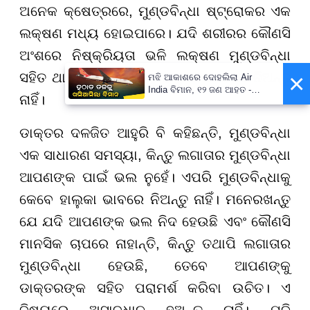
ଅନେକ କ୍ଷେତ୍ରରେ, ମୁଣ୍ଡବିନ୍ଧା ଷ୍ଟ୍ରୋକର ଏକ
ଲକ୍ଷଣ ମଧ୍ୟ ହୋଇପାରେ। ଯଦି ଶରୀରର କୌଣସି
ଅଂଶରେ ନିଷ୍କ୍ରିୟତା ଭଳି ଲକ୍ଷଣ ମୁଣ୍ଡବିନ୍ଧା
×
ସହିତ ଥାଏ, ତେବେ ଏହାକୁ ହାଲୁକା ଭାବରେ ନିଅନ୍ତୁ
ମଝି ଆକାଶରେ ଦୋହଲିଲା Air
India ବିମାନ, ୧୨ ଜଣ ଆହତ -
ନାହିଁ।
PrameyaNews7
ଡାକ୍ତର ଦଳଜିତ ଆହୁରି ବି କହିଛନ୍ତି, ମୁଣ୍ଡବିନ୍ଧା
ଏକ ସାଧାରଣ ସମସ୍ୟା, କିନ୍ତୁ ଲଗାତାର ମୁଣ୍ଡବିନ୍ଧା
ଆପଣଙ୍କ ପାଇଁ ଭଲ ନୁହେଁ। ଏପରି ମୁଣ୍ଡବିନ୍ଧାକୁ
କେବେ ହାଲୁକା ଭାବରେ ନିଅନ୍ତୁ ନାହିଁ। ମନେରଖନ୍ତୁ
ଯେ ଯଦି ଆପଣଙ୍କ ଭଲ ନିଦ ହେଉଛି ଏବଂ କୌଣସି
ମାନସିକ ଚାପରେ ନାହାନ୍ତି, କିନ୍ତୁ ତଥାପି ଲଗାତାର
ମୁଣ୍ଡବିନ୍ଧା ହେଉଛି, ତେବେ ଆପଣଙ୍କୁ
ଡାକ୍ତରଙ୍କ ସହିତ ପରାମର୍ଶ କରିବା ଉଚିତ। ଏ