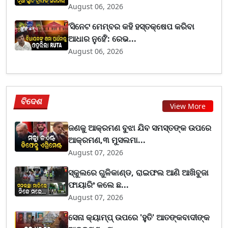
August 06, 2026
‘ସିନେଟ ମେମ୍ବର କହି ହସ୍ତକ୍ଷେପ କରିବା
ଆଧାର ନୁହେଁ’: ରେଭ...
August 06, 2026
ବିଦେଶ
View More
ଜଣକୁ ଆକ୍ରମଣ ବୁଝା ଯିବ ସମସ୍ତଙ୍କ ଉପରେ
ଆକ୍ରମଣ,୩ ମୁସଲମା...
August 07, 2026
ସ୍କୁଲରେ ଗୁଳିକାଣ୍ଡ, ରାଇଫଲ ଆଣି ଆଖିବୁଜା
ଫାୟାରିଂ କଲେ ଛ...
August 07, 2026
ସେନା କ୍ୟାମ୍ପ୍ ଉପରେ 'ହୁତି' ଆତଙ୍କବାଦୀଙ୍କ