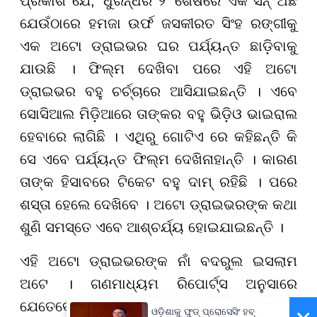
ପ୍ରକାଶ ଯେ, ‘ଧୁରନ୍ଧର ୨’ ଶେଷରେ ଏକ ସିନ୍ ଅଛି
ଯେଉଁଠାରେ ହମଜା ଉର୍ଫ ଜସକୀରତ ସିଂହ ରଙ୍ଗୀକୁ
ଏକ ଅଟୋ ଡ୍ରାଇଭର ଘର ପର୍ଯ୍ୟନ୍ତ ଛାଡ଼ିବାକୁ
ଯାଉଛି । ଫିଲ୍ମ ଦେଖିବା ପରେ ଏହି ଅଟୋ
ଡ୍ରାଇଭର ବହୁ ଚର୍ଚ୍ଚାରେ ଆସିଯାଇଛନ୍ତି । ଏବେ
ସୋସିଆଲ ମିଡ଼ିଆରେ ତାଙ୍କର ବହୁ ଭିଡ଼ିଓ ଭାଇରାଲ
ହେବାରେ ଲାଗିଛି । ଏଥିରୁ ଗୋଟିଏ ରେ କହିଛନ୍ତି କି
ସେ ଏବେ ପର୍ଯ୍ୟନ୍ତ ଫିଲ୍ମ ଦେଖିନାହାନ୍ତି । କାରଣ
ତାଙ୍କ ହିସାବରେ ଟିକେଟ ବହୁ ଦାମ୍ ରହିଛି । ପରେ
ଶସ୍ତା ହେଲେ ଦେଖିବେ । ଅଟୋ ଡ୍ରାଇଭରଙ୍କ କଥା
ଶୁଣି ସମସ୍ତେ ଏବେ ଆଶ୍ଚର୍ଯ୍ୟ ହୋଇଯାଇଛନ୍ତି ।
ଏହି ଅଟୋ ଡ୍ରାଇଭରଙ୍କ ନାଁ ବଦରୁଲ ଇସଲାମ
ଅଟେ । ଗଣମାଧ୍ୟମ ରିପୋର୍ଟ୍ସ ଅନୁସାରେ
ଯେତେବେଳେ ଏକ ଭିଡ଼ିଓରେ ବଦରୁଲଙ୍କୁ
ଓଡ଼ିଶାକୁ ଫୁଡ୍ ପ୍ରୋସେସିଂ ହବ୍