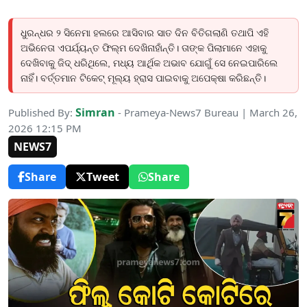
ଧୁରନ୍ଧର ୨ ସିନେମା ହଲରେ ଆସିବାର ସାତ ଦିନ ବିତିଗଲାଣି ତଥାପି ଏହି
ଅଭିନେତା ଏପର୍ଯ୍ୟନ୍ତ ଫିଲ୍ମ ଦେଖିନାହାଁନ୍ତି। ତାଙ୍କ ପିଲାମାନେ ଏହାକୁ
ଦେଖିବାକୁ ଜିଦ୍ ଧରିଥିଲେ, ମଧ୍ୟ ଆର୍ଥିକ ଅଭାବ ଯୋଗୁଁ ସେ ନେଇପାରିଲେ
ନାହିଁ। ବର୍ତ୍ତମାନ ଟିକେଟ୍ ମୂଲ୍ୟ ହ୍ରାସ ପାଇବାକୁ ଅପେକ୍ଷା କରିଛନ୍ତି।
Simran
Published By:
- Prameya-News7 Bureau | March 26,
2026 12:15 PM
NEWS7
Share
Tweet
Share