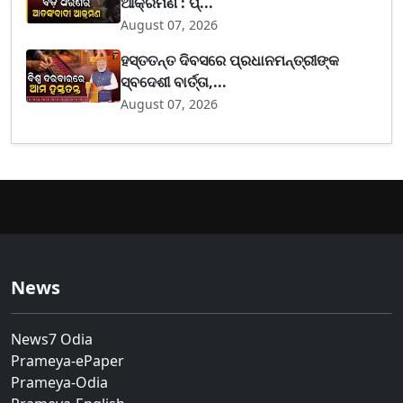
ଆକ୍ରମଣ : ପ୍...
August 07, 2026
ହସ୍ତତନ୍ତ ଦିବସରେ ପ୍ରଧାନମନ୍ତ୍ରୀଙ୍କ
ସ୍ବଦେଶୀ ବାର୍ତ୍ତା,...
August 07, 2026
News
News7 Odia
Prameya-ePaper
Prameya-Odia