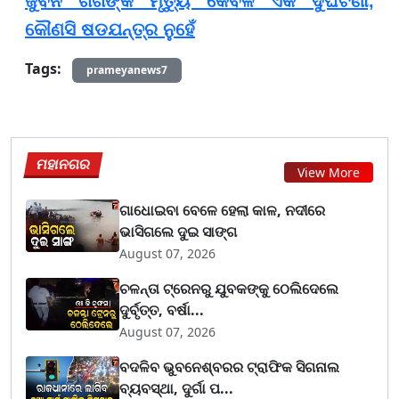
ଜୁବିନ ଗର୍ଗଙ୍କ ମୃତ୍ୟୁ କେବଳ ଏକ ଦୁର୍ଘଟଣା,
କୌଣସି ଷଡଯନ୍ତ୍ର ନୁହେଁ
Tags:
prameyanews7
ମହାନଗର
View More
ଗାଧୋଇବା ବେଳେ ହେଲା କାଳ, ନଦୀରେ
ଭାସିଗଲେ ଦୁଇ ସାଙ୍ଗ
August 07, 2026
ଚଳନ୍ତା ଟ୍ରେନରୁ ଯୁବକଙ୍କୁ ଠେଲିଦେଲେ
ଦୁର୍ବୃତ୍ତ, ବର୍ଷା...
August 07, 2026
ବଦଳିବ ଭୁବନେଶ୍ବରର ଟ୍ରାଫିକ ସିଗନାଲ
ବ୍ୟବସ୍ଥା, ଦୁର୍ଗା ପ...