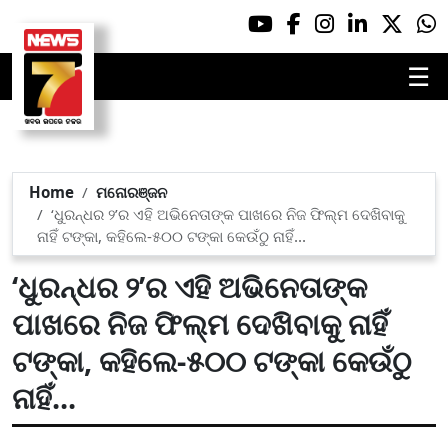
☰
Home
ମନୋରଞ୍ଜନ
‘ଧୁରନ୍ଧର ୨’ର ଏହି ଅଭିନେତାଙ୍କ ପାଖରେ ନିଜ ଫିଲ୍ମ ଦେଖିବାକୁ
ନାହିଁ ଟଙ୍କା, କହିଲେ-୫୦୦ ଟଙ୍କା କେଉଁଠୁ ନାହିଁ...
‘ଧୁରନ୍ଧର ୨’ର ଏହି ଅଭିନେତାଙ୍କ
ପାଖରେ ନିଜ ଫିଲ୍ମ ଦେଖିବାକୁ ନାହିଁ
ଟଙ୍କା, କହିଲେ-୫୦୦ ଟଙ୍କା କେଉଁଠୁ
ନାହିଁ...