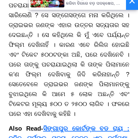
×
କରିବା ଦିଗରେ ବଡ଼ ପଦକ୍ଷେପ, ୪୨
ପଚରାଯାଇଥିଲା କି କ’ଣ ‘ଧୁରନ୍ଧର ୨’ ଦେଖି
ହଜାରରୁ ଅଧିକ ନିଯୁକ୍ତି ସୁଯୋଗ
ସାରିଲେଣି ? ସେ ସଙ୍ଗେସଙ୍ଗେ ମନା କରିଥିଲେ ।
ଡ୍ରାଇଭର ଜଣଙ୍କ ଏହାର ଉତ୍ତର ସତ୍ୟତାର ସହ
ଦେଇଛନ୍ତି । ସେ କହିଥିଲେ କି ମୁଁ ଏବେ ପର୍ଯ୍ୟନ୍ତ
ଫିଲ୍ମ ଦେଖିନାହିଁ । କାରଣ ଏବେ ରିଲିଜ ହୋଇଛି
ଏବଂ ଟିକେଟ ୫୦୦ଟଙ୍କା ଅଛି, ପରେ ଦେଖିନେବି ।
ପରେ ତାଙ୍କୁ ପଚରାଯାଇଥିଲା କି ତାଙ୍କ ପିଲାମାନେ
କ’ଣ ଫିଲ୍ମ ଦେଖିବାକୁ ଜିଦି କରିନାହାନ୍ତି ?
ସେତେବେଳେ ଡ୍ରାଇଭର ଜଣଙ୍କ ପିଲାମାନଙ୍କୁ
ବୁଝାଇଥିଲେ କି ଆମେ ୫ ଲୋକ ଅଛନ୍ତି ଏବଂ
ଟିକେଟର ମୂଲ୍ୟ ୫୦୦ ତ ୨୫୦୦ ଲାଗିବ । ଫଳରେ
ପରେ ଏହା ଦେଖିବାକୁ କହିଛି ।
Also Read-
ସିଙ୍ଗାପୁର କୋର୍ଟଙ୍କ ବଡ ରାୟ :