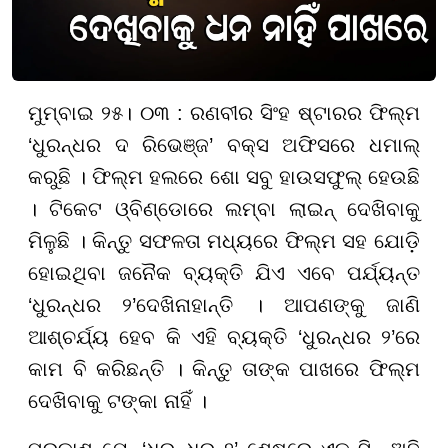
ମୁମ୍ବାଇ ୨୫। ୦୩ : ରଣବୀର ସିଂହ ଷ୍ଟାରର ଫିଲ୍ମ
‘ଧୁରନ୍ଧର ଦ ରିଭେଞ୍ଜ’ ବକ୍ସ ଅଫିସରେ ଧମାଲ୍
କରୁଛି । ଫିଲ୍ମ ହଲରେ ଶୋ ସବୁ ହାଉସଫୁଲ୍ ହେଉଛି
। ଟିକେଟ ଓ୍ବିଣ୍ଡୋରେ ଲମ୍ବା ଲାଇନ୍ ଦେଖିବାକୁ
ମିଳୁଛି । କିନ୍ତୁ ସଫଳତା ମଧ୍ୟରେ ଫିଲ୍ମ ସହ ଯୋଡ଼ି
ହୋଇଥିବା ଜନୈକ ବ୍ୟକ୍ତି ଯିଏ ଏବେ ପର୍ଯ୍ୟନ୍ତ
‘ଧୁରନ୍ଧର ୨’ଦେଖିନାହାନ୍ତି । ଆପଣଙ୍କୁ ଜାଣି
ଆଶ୍ଚର୍ଯ୍ୟ ହେବ କି ଏହି ବ୍ୟକ୍ତି ‘ଧୁରନ୍ଧର ୨’ରେ
କାମ ବି କରିଛନ୍ତି । କିନ୍ତୁ ତାଙ୍କ ପାଖରେ ଫିଲ୍ମ
ଦେଖିବାକୁ ଟଙ୍କା ନାହିଁ ।