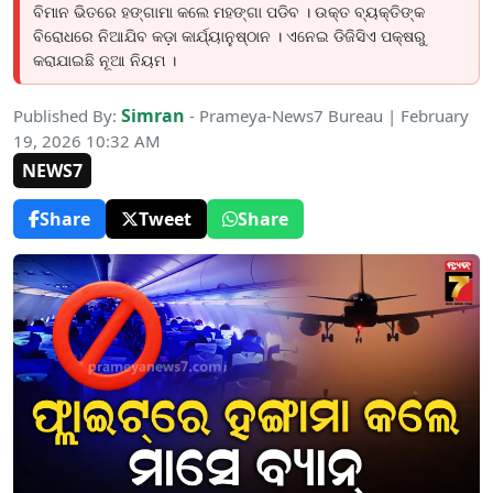
ବିମାନ ଭିତରେ ହଙ୍ଗାମା କଲେ ମହଙ୍ଗା ପଡିବ । ଉକ୍ତ ବ୍ୟକ୍ତିଙ୍କ
ବିରୋଧରେ ନିଆଯିବ କଡ଼ା କାର୍ଯ୍ୟାନୁଷ୍ଠାନ । ଏନେଇ ଡିଜିସିଏ ପକ୍ଷରୁ
କରାଯାଇଛି ନୂଆ ନିୟମ ।
Simran
Published By:
- Prameya-News7 Bureau | February
19, 2026 10:32 AM
NEWS7
Share
Tweet
Share