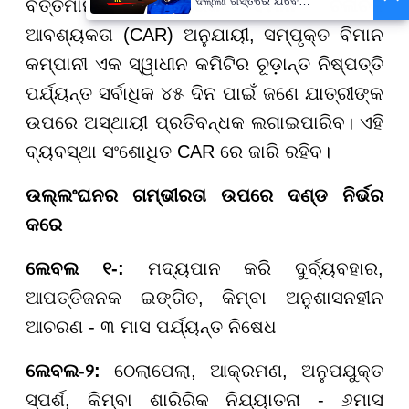
ଦିଲ୍ଲୀ ଗସ୍ତରେ ଯିବେ
ବର୍ତ୍ତମାନର ବେସାମରିକ ବିମାନ ଚଳାଚଳ
ମୁଖ୍ୟମନ୍ତ୍ରୀ ମୋହନ ମାଝୀ
ଆବଶ୍ୟକତା (CAR) ଅନୁଯାୟୀ, ସମ୍ପୃକ୍ତ ବିମାନ
କମ୍ପାନୀ ଏକ ସ୍ୱାଧୀନ କମିଟିର ଚୂଡ଼ାନ୍ତ ନିଷ୍ପତ୍ତି
ପର୍ଯ୍ୟନ୍ତ ସର୍ବାଧିକ ୪୫ ଦିନ ପାଇଁ ଜଣେ ଯାତ୍ରୀଙ୍କ
ଉପରେ ଅସ୍ଥାୟୀ ପ୍ରତିବନ୍ଧକ ଲଗାଇପାରିବ। ଏହି
ବ୍ୟବସ୍ଥା ସଂଶୋଧିତ CAR ରେ ଜାରି ରହିବ।
ଉଲ୍ଲଂଘନର ଗମ୍ଭୀରତା ଉପରେ ଦଣ୍ଡ ନିର୍ଭର
କରେ
ଲେବଲ ୧-:
ମଦ୍ୟପାନ କରି ଦୁର୍ବ୍ୟବହାର,
ଆପତ୍ତିଜନକ ଇଙ୍ଗିତ, କିମ୍ବା ଅନୁଶାସନହୀନ
ଆଚରଣ - ୩ ମାସ ପର୍ଯ୍ୟନ୍ତ ନିଷେଧ
ଲେବଲ-୨:
ଠେଲାପେଲା, ଆକ୍ରମଣ, ଅନୁପଯୁକ୍ତ
ସ୍ପର୍ଶ, କିମ୍ବା ଶାରିରିକ ନିଯ୍ୟାତନା - ୬ମାସ