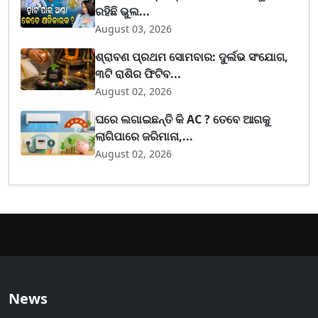
ରହିଛି ଭୁଲ...
August 03, 2026
ଶ୍ରାବଣ ପ୍ରଥମ ସୋମବାର: ଦୁର୍ଲଭ ସଂଯୋଗ,
୩ଟି ରାଶିର ଫିଟିବ...
August 02, 2026
ଘରେ ଲଗାଇଛନ୍ତି କି AC ? ତେବେ ଆଗକୁ
ଲାଗିପାରେ ଜରିମାନା,...
August 02, 2026
News