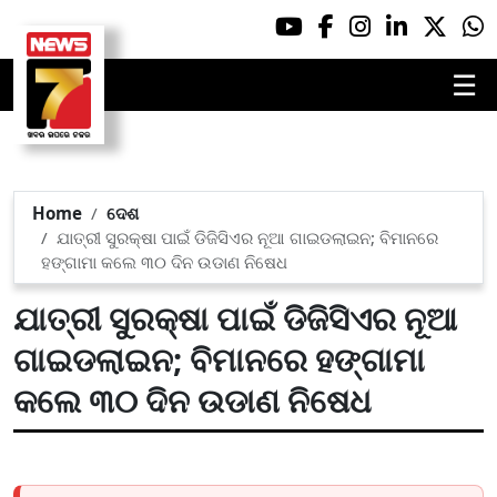
☰
Home
ଦେଶ
ଯାତ୍ରୀ ସୁରକ୍ଷା ପାଇଁ ଡିଜିସିଏର ନୂଆ ଗାଇଡଲାଇନ; ବିମାନରେ
ହଙ୍ଗାମା କଲେ ୩୦ ଦିନ ଉଡାଣ ନିଷେଧ
ଯାତ୍ରୀ ସୁରକ୍ଷା ପାଇଁ ଡିଜିସିଏର ନୂଆ
ଗାଇଡଲାଇନ; ବିମାନରେ ହଙ୍ଗାମା
କଲେ ୩୦ ଦିନ ଉଡାଣ ନିଷେଧ