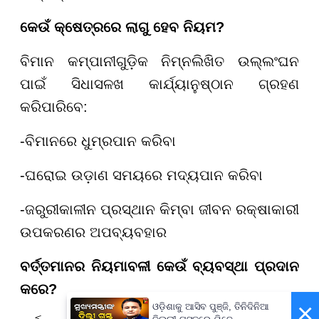
କେଉଁ କ୍ଷେତ୍ରରେ ଲାଗୁ ହେବ ନିୟମ?
ବିମାନ କମ୍ପାନୀଗୁଡ଼ିକ ନିମ୍ନଲିଖିତ ଉଲ୍ଲଂଘନ
ପାଇଁ ସିଧାସଳଖ କାର୍ଯ୍ୟାନୁଷ୍ଠାନ ଗ୍ରହଣ
କରିପାରିବେ:
-ବିମାନରେ ଧୁମ୍ରପାନ କରିବା
-ଘରୋଇ ଉଡ଼ାଣ ସମୟରେ ମଦ୍ୟପାନ କରିବା
-ଜରୁରୀକାଳୀନ ପ୍ରସ୍ଥାନ କିମ୍ବା ଜୀବନ ରକ୍ଷାକାରୀ
ଉପକରଣର ଅପବ୍ୟବହାର
ବର୍ତ୍ତମାନର ନିୟମାବଳୀ କେଉଁ ବ୍ୟବସ୍ଥା ପ୍ରଦାନ
କରେ?
×
ଓଡ଼ିଶାକୁ ଆସିବ ପୁଞ୍ଜି, ତିନିଦିନିଆ