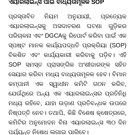
ଏୟାରଲାଇନ୍ସ ପାଇଁ ବାଧ୍ୟତାମୂଳକ SOP
ପ୍ରସ୍ତାବିତ ନିୟମ ଅନୁଯାୟୀ, ପ୍ରତ୍ୟେକ
ଏୟାରଲାଇନ୍ସକୁ ଅସଦାଚରଣ ଘଟଣା ଗୁଡ଼ିକର
ପରିଚାଳନା ଏବଂ DGCAକୁ ରିପୋର୍ଟ କରିବା ପାଇଁ ଏକ
ସ୍ପଷ୍ଟ ମାନକ କାର୍ଯ୍ୟପଦ୍ଧତି ପ୍ରକ୍ରିୟା (SOP)
ବିକଶିତ ଏବଂ କାର୍ଯ୍ୟକାରୀ କରିବାକୁ ପଡ଼ିବ। ଏହି
SOP ସମସ୍ତ ପ୍ରାସଙ୍ଗିକ ଅଂଶୀଦାରଙ୍କ ସହିତ
ସେୟାର କରିବା ମଧ୍ୟ ବାଧ୍ୟତାମୂଳକ ହେବ। ବିମାନ
କମ୍ପାନୀ ଏକ ସ୍ୱାଧୀନ କମିଟି ଗଠନ କରିବ,
ଯେଉଁଥିରେ ଅନ୍ୟ ଏକ ଏୟାରଲାଇନ୍ସର ପ୍ରତିନିଧି
ମଧ୍ୟ ରହିବେ, ଯାହା ଉଡ଼ାଣ ପ୍ରତିବନ୍ଧକ ଉପରେ
ନିଷ୍ପତ୍ତି ନେବ। ତଥାପି, କିଛି ବିଶେଷ କ୍ଷେତ୍ରରେ,
କମିଟିର ଅନୁମୋଦନ ବିନା ଏୟାରଲାଇନ୍ସ ୩୦ ଦିନ
ପର୍ଯ୍ୟନ୍ତ ନିଷେଧ ଲଗାଇ ପାରିବେ।