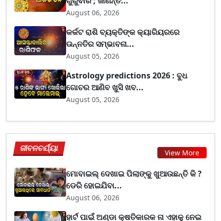
ଗୁରୁବାର ; ଜାଣନ୍ତ...
August 06, 2026
କର୍କଟ ରାଶି ବ୍ୟକ୍ତିଙ୍କ କ୍ୟାରିୟରରେ
ଉନ୍ନତିର ସମ୍ଭାବନା...
August 05, 2026
Astrology predictions 2026 : ବୁଧ
ଗୋଚର ଆଣିବ ଖୁସି ଖବ...
August 05, 2026
ଜୀବନଚର୍ଯ୍ୟା
View More
ମୋବାଇଲ୍ ଦେଖାଇ ପିଲାଙ୍କୁ ଖୁଆଉଛନ୍ତି କି ?
ଡେରି ହୋଇଯିବା...
August 06, 2026
ହାର୍ଟ ପାଇଁ ଅଣ୍ଡା କ୍ଷତିକାରକ ନା ଏହାକୁ ନେଇ