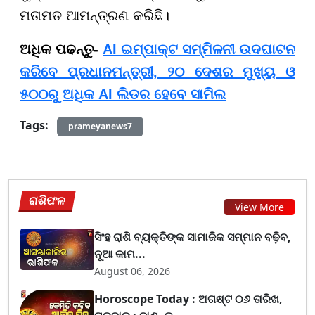
ମତାମତ ଆମନ୍ତ୍ରଣ କରିଛି।
ଅଧିକ ପଢନ୍ତୁ-
AI ଇମ୍ପାକ୍ଟ ସମ୍ମିଳନୀ ଉଦଘାଟନ
କରିବେ ପ୍ରଧାନମନ୍ତ୍ରୀ, ୨୦ ଦେଶର ମୁଖ୍ୟ ଓ
୫୦୦ରୁ ଅଧିକ AI ଲିଡର ହେବେ ସାମିଲ
Tags:
prameyanews7
ରାଶିଫଳ
View More
ସିଂହ ରାଶି ବ୍ୟକ୍ତିଙ୍କ ସାମାଜିକ ସମ୍ମାନ ବଢ଼ିବ,
ନୂଆ କାମ...
August 06, 2026
Horoscope Today : ଅଗଷ୍ଟ ୦୬ ତାରିଖ,