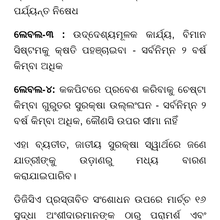
ପର୍ଯ୍ୟନ୍ତ ନିଷେଧ
ଲେବଲ-୩ :
ଉଦ୍ଦେଶ୍ୟମୂଳକ କାର୍ଯ୍ୟ, ବିମାନ
ସିଷ୍ଟମକୁ କ୍ଷତି ପହଞ୍ଚାଇବା - ସର୍ବନିମ୍ନ ୨ ବର୍ଷ
କିମ୍ବା ଅଧିକ
ଲେବଲ-୪:
କକପିଟରେ ପ୍ରବେଶ କରିବାକୁ ଚେଷ୍ଟା
କିମ୍ବା ଗୁରୁତର ସୁରକ୍ଷା ଉଲ୍ଲଂଘନ - ସର୍ବନିମ୍ନ ୨
ବର୍ଷ କିମ୍ବା ଅଧିକ, କୌଣସି ଉପର ସୀମା ନାହିଁ
ଏହା ବ୍ୟତୀତ, ଜାତୀୟ ସୁରକ୍ଷା ସ୍ୱାର୍ଥରେ ଜଣେ
ଯାତ୍ରୀଙ୍କୁ ଉଡ଼ାଣରୁ ମଧ୍ୟ ବାରଣ
କରାଯାଇପାରିବ।
ଡିଜିସିଏ ପ୍ରସ୍ତାବିତ ସଂଶୋଧନ ଉପରେ ମାର୍ଚ୍ଚ ୧୬
ସୁଦ୍ଧା ଅଂଶୀଦାରମାନଙ୍କ ଠାରୁ ପରାମର୍ଶ ଏବଂ