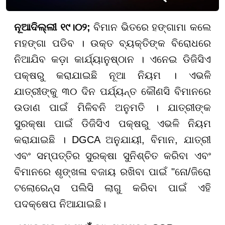
ନୂଆଦିଲ୍ଲୀ ୧୯।୦୨;
ବିମାନ ଭିତରେ ହଙ୍ଗାମା କଲେ
ମହଙ୍ଗା ପଡିବ । ଉକ୍ତ ବ୍ୟକ୍ତିଙ୍କ ବିରୋଧରେ
ନିଆଯିବ କଡ଼ା କାର୍ଯ୍ୟାନୁଷ୍ଠାନ । ଏନେଇ ଡିଜିସିଏ
ପକ୍ଷରୁ କରାଯାଇଛି ନୂଆ ନିୟମ । ଏଭଳି
ଯାତ୍ରୀଙ୍କୁ ୩୦ ଦିନ ପର୍ଯ୍ୟନ୍ତ କୌଣସି ବିମାନରେ
ଉଡାଣ ପାଇଁ ମିଳିବନି ଅନୁମତି । ଯାତ୍ରୀଙ୍କ
ସୁରକ୍ଷା ପାଇଁ ଡିଜିସିଏ ପକ୍ଷରୁ ଏଭଳି ନିୟମ
କରାଯାଇଛି । DGCA ଅନୁଯାୟୀ, ବିମାନ, ଯାତ୍ରୀ
ଏବଂ ସମ୍ପତ୍ତିର ସୁରକ୍ଷା ସୁନିଶ୍ଚିତ କରିବା ଏବଂ
ବିମାନରେ ଶୃଙ୍ଖଳା ବଜାୟ ରଖିବା ପାଇଁ "ନୋ/ଜିରୋ
ଟଲୋରେନ୍ସ ପଲିସି ଲାଗୁ କରିବା ପାଇଁ ଏହି
ପଦକ୍ଷେପ ନିଆଯାଇଛି।