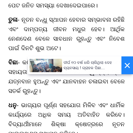
ପେଟ ଜନିତ ସମସ୍ୟା ଦେଖାଦେଇପାରେ।
ତୁଳା
- ନୂତନ ବନ୍ଧୁ ସ୍ଥାପନ ହେବାର ସମ୍ଭାବନା ରହିଛି
ଏବଂ ଦାମ୍ପତ୍ୟ ଜୀବନ ମଧୁର ହେବ। ଆର୍ଥିକ
ନେଣଦେଣ ବେଳେ ସାବଧାନ ରୁହନ୍ତୁ ଏବଂ ନିବେଶ
ପାଇଁ ଦିନଟି ଶୁଭ ଅଟେ।
×
ବିଛା
- କଠିନ ପରିଶ୍ରମର ଫଳ ମିଳିବ ଏବଂ ସରକାରୀ
ଦୀର୍ଘ ୧୦ ବର୍ଷ ଧରି ଚାଲିଥିଲା ଦେହ
ବ୍ୟବସାୟ ! ଗ୍ରାହକ ପିଛା
ସହାୟତା ପାଇବାରେ ସହଜ ହେବ। ସ୍ୱାସ୍ଥ୍ୟ ପ୍ରତି
ନିଆଯାଉଥିଲା ଅତିରିକ୍ତ ୫୦୦
ଟଙ୍କା !
ଯତ୍ନବାନ ହୁଅନ୍ତୁ ଏବଂ ଯାନବାହନ ଚଳାଇବା ବେଳେ
ସତର୍କ ରୁହନ୍ତୁ।
ଧନୁ
- ଭାଗ୍ୟର ପୂର୍ଣ୍ଣ ସହଯୋଗ ମିଳିବ ଏବଂ ଧାର୍ମିକ
କାର୍ଯ୍ୟରେ ଅଧିକ ସମୟ ଅତିବାହିତ କରିବେ।
ବିଦ୍ୟାର୍ଥୀମାନେ ଶିକ୍ଷା କ୍ଷେତ୍ରରେ ନୂତନ