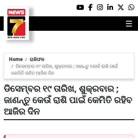
☰
Home
ରାଶିଫଳ
ଡିସେମ୍ବର ୧୯ ତାରିଖ, ଶୁକ୍ରବାର ; ଜାଣନ୍ତୁ କେଉଁ ରାଶି ପାଇଁ
କେମିତି ରହିବ ଆଜିର ଦିନ
ଡିସେମ୍ବର ୧୯ ତାରିଖ, ଶୁକ୍ରବାର ;
ଜାଣନ୍ତୁ କେଉଁ ରାଶି ପାଇଁ କେମିତି ରହିବ
ଆଜିର ଦିନ