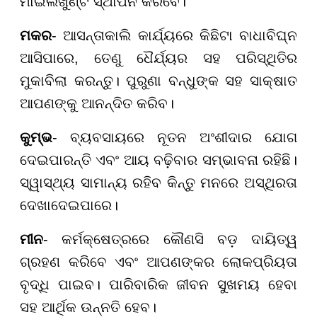
ମାଇଲଖୁଣ୍ଟ ସ୍ଥାପନ କରିବେ।
ମକର
- ଆସନ୍ତାକାଲି କାର୍ଯ୍ୟରେ କିଛିଟା ବାଧାବିଘ୍ନ
ଆସିପାରେ, ତେଣୁ ଧୈର୍ଯ୍ୟର ସହ ପରିସ୍ଥିତିର
ମୁକାବିଲା କରନ୍ତୁ। ପୁରୁଣା ବନ୍ଧୁଙ୍କ ସହ ସାକ୍ଷାତ
ଆପଣଙ୍କୁ ଆନନ୍ଦିତ କରିବ।
କୁମ୍ଭ
- ବ୍ୟବସାୟରେ ନୂତନ ଅଂଶୀଦାର ଯୋଗ
ଦେଇପାରନ୍ତି ଏବଂ ଆୟ ବଢ଼ିବାର ସମ୍ଭାବନା ରହିଛି।
ସ୍ୱାସ୍ଥ୍ୟ ସାମାନ୍ୟ ରହିବ କିନ୍ତୁ ମନରେ ଅସ୍ଥିରତା
ଦେଖାଦେଇପାରେ।
ମୀନ
- କର୍ମକ୍ଷେତ୍ରରେ କୌଣସି ବଡ଼ ଦାୟିତ୍ୱ
ଗ୍ରହଣ କରିବେ ଏବଂ ଆପଣଙ୍କର ଲୋକପ୍ରିୟତା
ବୃଦ୍ଧି ପାଇବ। ପାରିବାରିକ ଜୀବନ ସୁଖମୟ ହେବା
ସହ ଆର୍ଥିକ ଉନ୍ନତି ହେବ।