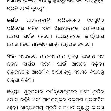
ଗୋପନୀୟ କଥା କାହାକୁ କୁହନ୍ତୁ ନାହିଁ ଏବଂ ଶତ୍ରୁଙ୍କ
ପ୍ରତି ସତର୍କ ରୁହନ୍ତୁ।
କର୍କଟ
- ଆସନ୍ତାକାଲି ପରିବାରରେ ହସଖୁସିର
ପରିବେଶ ରହିବ ଏବଂ ପିଲାମାନଙ୍କ ସଫଳତାରେ
ଆପଣ ଗର୍ବିତ ହେବେ। ଆଧ୍ୟାତ୍ମିକ କାର୍ଯ୍ୟରେ
ଯୋଗ ଦେଇ ମାନସିକ ଶାନ୍ତି ଅନୁଭବ କରିବେ।
ସିଂହ
- ସମାଜରେ ମାନ-ସମ୍ମାନ ବୃଦ୍ଧି ପାଇବା ସହ
ନୂତନ କାର୍ଯ୍ୟ କରିବା ପାଇଁ ଆଗ୍ରହ ବଢ଼ିବ।
ଗୁରୁଜନଙ୍କ ଆଶୀର୍ବାଦ ଆପଣଙ୍କୁ ସମସ୍ତ ବିପଦରୁ
ରକ୍ଷା କରିବ।
କନ୍ୟା
- ଶୁକ୍ରବାର କର୍ମକ୍ଷେତ୍ରରେ ପଦୋନ୍ନତିର
ଯୋଗ ରହିଛି ଏବଂ ଆପଣଙ୍କର ଦକ୍ଷତା ପ୍ରଶଂସିତ
ହେବ। ଖାଦ୍ୟପେୟ ପ୍ରତି ସାବଧାନ ରୁହନ୍ତୁ କାରଣ