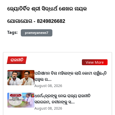
ଜ୍ୟୋତିର୍ବିଦ ଶ୍ରୀ ସିଦ୍ଧାର୍ଥ ଶେଖର ନାୟକ
ଯୋଗାଯୋଗ - 8249826682
Tags:
prameyanews7
ରାଜନୀତି
View More
ପରିସୀମନ ବିନା ମହିଳାଙ୍କ ଲାଗି କୋଟା ଚାହୁଁଛନ୍ତି
ରାହୁଲ ଗ...
August 08, 2026
ଧର୍ମେନ୍ଦ୍ରଙ୍କୁ ନେଇ ରାଜ୍ୟ ରାଜନୀତି
ସରଗରମ, ନବୀନଙ୍କୁ ସ...
August 08, 2026