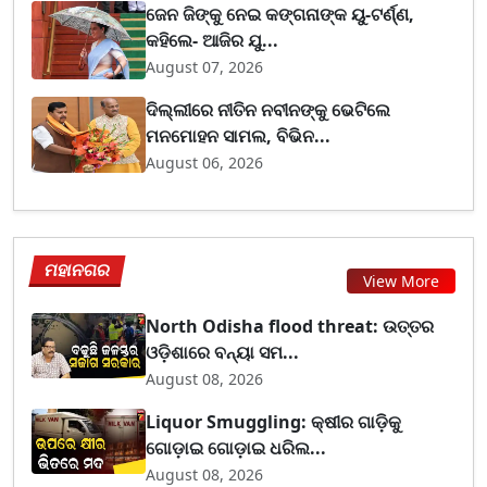
ଜେନ ଜିଙ୍କୁ ନେଇ କଙ୍ଗନାଙ୍କ ୟୁ-ଟର୍ଣ୍ଣ,
କହିଲେ- ଆଜିର ଯୁ...
August 07, 2026
ଦିଲ୍ଲୀରେ ନୀତିନ ନବୀନଙ୍କୁ ଭେଟିଲେ
ମନମୋହନ ସାମଲ, ବିଭିନ...
August 06, 2026
ମହାନଗର
View More
North Odisha flood threat: ଉତ୍ତର
ଓଡ଼ିଶାରେ ବନ୍ୟା ସମ...
August 08, 2026
Liquor Smuggling: କ୍ଷୀର ଗାଡ଼ିକୁ
ଗୋଡ଼ାଇ ଗୋଡ଼ାଇ ଧରିଲ...
August 08, 2026