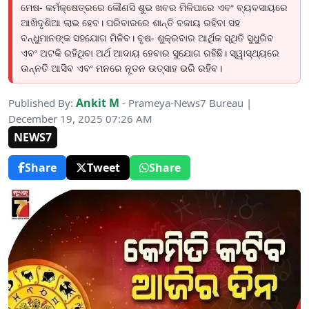
ମେଷ- କର୍ମକ୍ଷେତ୍ରରେ କୌଣସି ଶୁଭ ଖବର ମିଳିପାରେ ଏବଂ ବ୍ୟବସାୟରେ
ଆଖିଦୃଶିଆ ଲାଭ ହେବ। ପରିବାରରେ ଶାନ୍ତି ବଜାୟ ରହିବା ସହ
ବନ୍ଧୁମାନଙ୍କ ସହଯୋଗ ମିଳିବ। ବୃଷ- ଶୁକ୍ରବାର ଆର୍ଥିକ ସ୍ଥିତି ସୁଧୁରିବ
ଏବଂ ଅଟକି ରହିଥିବା ଅର୍ଥ ଆଦାୟ ହେବାର ସୁଯୋଗ ରହିଛି। ସ୍ୱାସ୍ଥ୍ୟରେ
ଉନ୍ନତି ଆସିବ ଏବଂ ମନରେ ନୂତନ ଉତ୍ସାହ ଭରି ରହିବ।
Ankit M
Published By:
- Prameya-News7 Bureau |
December 19, 2025 07:26 AM
NEWS7
Share
Tweet
Share