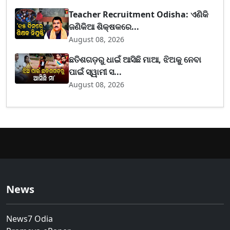
Teacher Recruitment Odisha: ଏଣିକି
ଜଣିକିଆ ଶିକ୍ଷକରେ...
August 08, 2026
ଛତିଶଗଡ଼ରୁ ଧାଇଁ ଆସିଛି ମାଆ, ଝିଅକୁ ନେବା
ପାଇଁ ସ୍ୱାମୀ ସ...
August 08, 2026
News
News7 Odia