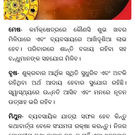
ମେଷ
- କର୍ମକ୍ଷେତ୍ରରେ କୌଣସି ଶୁଭ ଖବର
ମିଳିପାରେ ଏବଂ ବ୍ୟବସାୟରେ ଆଖିଦୃଶିଆ ଲାଭ
ହେବ। ପରିବାରରେ ଶାନ୍ତି ବଜାୟ ରହିବା ସହ
ବନ୍ଧୁମାନଙ୍କ ସହଯୋଗ ମିଳିବ।
ବୃଷ
- ଶୁକ୍ରବାର ଆର୍ଥିକ ସ୍ଥିତି ସୁଧୁରିବ ଏବଂ ଅଟକି
ରହିଥିବା ଅର୍ଥ ଆଦାୟ ହେବାର ସୁଯୋଗ ରହିଛି।
ସ୍ୱାସ୍ଥ୍ୟରେ ଉନ୍ନତି ଆସିବ ଏବଂ ମନରେ ନୂତନ
ଉତ୍ସାହ ଭରି ରହିବ।
ମିଥୁନ
- ବ୍ୟବସାୟିକ ଯାତ୍ରା ସଫଳ ହେବ କିନ୍ତୁ
କଥାବାର୍ତ୍ତା ବେଳେ ସଂଯମତା ରକ୍ଷା କରନ୍ତୁ। ନିଜର