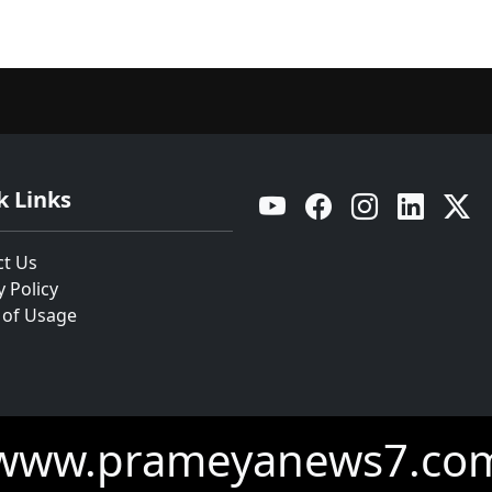
k Links
YouTube
Facebook
Instagram
Linkedin
Twitt
ct Us
y Policy
 of Usage
www.prameyanews7.co