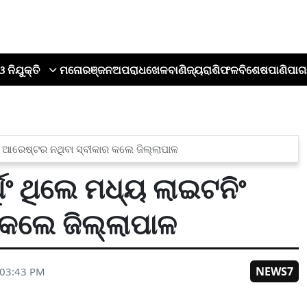
ଓ ନିଯୁକ୍ତି
ମନୋରଞ୍ଜନ
ଅପରାଧ
ଖେଳ
ବାଣିଜ୍ୟ
ରାଶିଫଳ
ବିଶେଷ
ପାଣିପାଗ
ଂ ଆରେଷ୍ଟର ନଥିବା ସ୍ବୀକାର କଲେ ଜିଲ୍ଲାପାଳ
ିଂ ଥିଲେ ମଧ୍ୟ ଲାଇଟନିଂ
 କଲେ ଜିଲ୍ଲାପାଳ
NEWS7
 03:43 PM