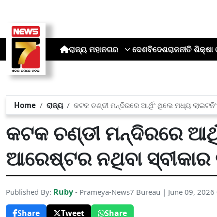
ରାଜ୍ୟ
ମହାନଗର
ଦେଶ
ବିଦେଶ
ରାଜନୀତି
ଶିକ୍ଷା 
Home
ରାଜ୍ୟ
କଟକ ଚଣ୍ଡୀ ମନ୍ଦିରରେ ଆର୍ଥିଂ ଥିଲେ ମଧ୍ୟ ଲାଇଟନି
କଟକ ଚଣ୍ଡୀ ମନ୍ଦିରରେ ଆର୍ଥ
ଆରେଷ୍ଟର ନଥିବା ସ୍ବୀକାର
Ruby
Published By:
- Prameya-News7 Bureau | June 09, 2026
Share
Tweet
Share