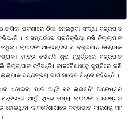
ାଙ୍ଗିବା ଘଟଣାରେ ଠିକା ନେଇଥିବା ସଂସ୍ଥା ବଜ୍ରପାତ
ିଛନ୍ତି । ଏ ସମ୍ପର୍କରେ ପ୍ରତିକ୍ରିୟା ରଖି ଜିଲ୍ଲାପାଳ
ା ନଥିଲା। ଲାଇଟନିଂ ଆରେଷ୍ଟର ବା ବଜ୍ରପାତ ନିରୋଧକ
ଶ୍ୟକ। ମାତ୍ର କୌଣସି ଶୁଭ ମୁହୁର୍ତ୍ତରେ ବଜ୍ରପାତ
ଲି ଜିଲ୍ଲାପାଳ କହିଛନ୍ତି। କାଳବୈଶାଖୀକୁ ଦୃଷ୍ଟିରେ ରଖି
ଲାପାଳ ଦତ୍ତାତ୍ରୟ ଭାଓ ସାହେବ ଶିନ୍ଦେ କହିଛନ୍ତି ।
ାବ ଏଡାଇବା ପାଇଁ ଆର୍ଥିଂ ସହ ଲାଇଟନିଂ ଆରେଷ୍ଟର
 ମନ୍ଦିରରେ ଆର୍ଥିଂ ଥିଲେ ମଧ୍ୟ ଲାଇଟନିଂ ଆରେଷ୍ଟର
ାରେ ହୋଇଥିବା କାଳବୈଶାଖୀରେ ବଜ୍ରପାତ କାରଣରୁ ମା’
ା।