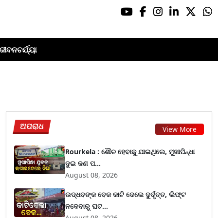
ଜୀବନଚର୍ଯ୍ୟା
ଅପରାଧ
View More
Rourkela : ଶୌଚ ହେବାକୁ ଯାଇଥିଲେ, ମୁଖାପିନ୍ଧା
ଦୁଇ ଜଣ ପ...
August 08, 2026
ଉଦ୍ଧବଙ୍କ ବେକ କାଟି ଦେଲେ ଦୁର୍ବୃତ୍ତ, ଲିଫ୍ଟ
ନଦେବାରୁ ଘଟ...
August 08, 2026