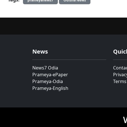
prameyanews7
Odisha News
News
Quic
News7 Odia
Conta
Prameya-ePaper
Privac
Prameya-Odia
Terms
Prameya-English