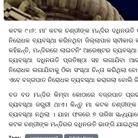
କଟକ ୯।୬: ମା' କଟକ ଚଣ୍ଡୀଙ୍କ ମନ୍ଦିର ଦଧିନଉତି ଭ
ନିରୋଧକ ବ୍ୟବସ୍ଥା କରିନଥିବା ଜିଲ୍ଲାପାଳ ସ୍ବୀକାର କର
କହିଛନ୍ତି, ମନ୍ଦିରରେ ଲାଇଟନିଂ ଆରେଷ୍ଟର ବ୍ୟବସ୍ଥ
ବ୍ୟବସ୍ଥା ଦଧିନଉତି ପ୍ରତିଷ୍ଠା ସହ ଲଗାଯିବା ଆବ
ନିରୋଧକ ଲଗାଯିବାକୁ ଠିକା ସଂସ୍ଥା ଚିନ୍ତା କରିଥିଲା ବୋ
ଏବେ ବଜ୍ରପାତ ନିରୋଧକ ବ୍ୟବସ୍ଥା କରାଗଲା ବୋଲି ଜିଲ୍
ବଡ ବଡ ମନ୍ଦିର କିମ୍ବା କୋଠାରେ ବଜ୍ରପାତ ପ୍ରଭ
ବ୍ୟବସ୍ଥା ଜରୁରୀ ଥାଏ। କିନ୍ତୁ ମା କଟକ ଚଣ୍ଡୀଙ୍କ
ବ୍ୟବସ୍ଥା ନଥିଲା । ଯାହା ଫଳରେ ୭ ତାରିଖ ସନ୍ଧ୍ୟ
କଟକ ଚଣ୍ଡୀଙ୍କ ମନ୍ଦିରର ଦଧିନଉତି ଭାଙ୍ଗି ଯାଇଥିଲ
Tags: