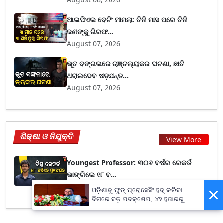
ଆଇପିଏଲ ବେଟିଂ ମାମଲା: ତିନି ମାସ ପରେ ତିନି
ଜଣଙ୍କୁ ଗିରଫ...
August 07, 2026
ଭୂତ ବଙ୍ଗଳାରେ ଚାଞ୍ଚଲ୍ୟକର ଘଟଣା, ଛାତି
ଥରାଇଦେବ ଷଡ଼ଯନ୍ତ...
August 07, 2026
ଶିକ୍ଷା ଓ ନିଯୁକ୍ତି
View More
Youngest Professor: ୩୦୬ ବର୍ଷର ରେକର୍ଡ
ଭାଙ୍ଗିଲେ ୧୮ ବ...
August 03, 2026
×
ଓଡ଼ିଶାକୁ ଫୁଡ୍ ପ୍ରୋସେସିଂ ହବ୍ କରିବା
ଦିଗରେ ବଡ଼ ପଦକ୍ଷେପ, ୪୨ ହଜାରରୁ
ଅଧିକ ନିଯୁକ୍ତି ସୁଯୋଗ