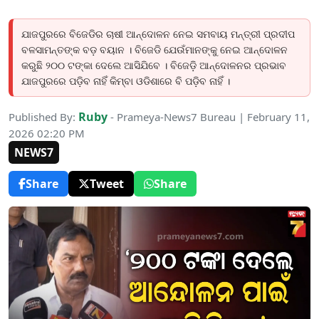
ଯାଜପୁରରେ ବିଜେଡିର ଚାଷୀ ଆନ୍ଦୋଳନ ନେଇ ସମବାୟ ମନ୍ତ୍ରୀ ପ୍ରଦୀପ
ବଳସାମନ୍ତଙ୍କ ବଡ଼ ବୟାନ । ବିଜେଡି ଯେଉଁମାନଙ୍କୁ ନେଇ ଆନ୍ଦୋଳନ
କରୁଛି ୨୦୦ ଟଙ୍କା ଦେଲେ ଆସିଯିବେ । ବିଜେଡ଼ି ଆନ୍ଦୋଳନର ପ୍ରଭାବ
ଯାଜପୁରରେ ପଡ଼ିବ ନାହିଁ କିମ୍ବା ଓଡିଶାରେ ବି ପଡ଼ିବ ନାହିଁ ।
Ruby
Published By:
- Prameya-News7 Bureau | February 11,
2026 02:20 PM
NEWS7
Share
Tweet
Share