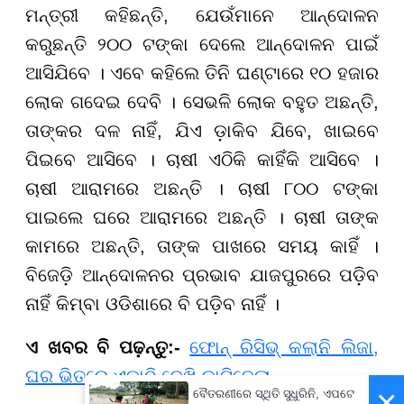
ମନ୍ତ୍ରୀ କହିଛନ୍ତି, ଯେଉଁମାନେ ଆନ୍ଦୋଳନ
କରୁଛନ୍ତି ୨୦୦ ଟଙ୍କା ଦେଲେ ଆନ୍ଦୋଳନ ପାଇଁ
ଆସିଯିବେ । ଏବେ କହିଲେ ତିନି ଘଣ୍ଟାରେ ୧୦ ହଜାର
ଲୋକ ଗଦେଇ ଦେବି । ସେଭଳି ଲୋକ ବହୁତ ଅଛନ୍ତି,
ତାଙ୍କର ଦଳ ନାହିଁ, ଯିଏ ଡ଼ାକିବ ଯିବେ, ଖାଇବେ
ପିଇବେ ଆସିବେ । ଚାଷୀ ଏଠିକି କାହିଁକି ଆସିବେ ।
ଚାଷୀ ଆରାମରେ ଅଛନ୍ତି । ଚାଷୀ ୮୦୦ ଟଙ୍କା
ପାଇଲେ ଘରେ ଆରାମରେ ଅଛନ୍ତି । ଚାଷୀ ତାଙ୍କ
କାମରେ ଅଛନ୍ତି, ତାଙ୍କ ପାଖରେ ସମୟ କାହିଁ ।
ବିଜେଡ଼ି ଆନ୍ଦୋଳନର ପ୍ରଭାବ ଯାଜପୁରରେ ପଡ଼ିବ
ନାହିଁ କିମ୍ବା ଓଡିଶାରେ ବି ପଡ଼ିବ ନାହିଁ ।
ଏ ଖବର ବି ପଢ଼ନ୍ତୁ:-
ଫୋନ୍ ରିସିଭ୍ କଲାନି ଲିଜା,
ଘର ଭିତରେ ଏକାଠି ଦେଖି କାଟିଦେଲା...
×
ବୈତରଣୀରେ ସ୍ଥିତି ସୁଧୁରିନି, ଏପଟେ