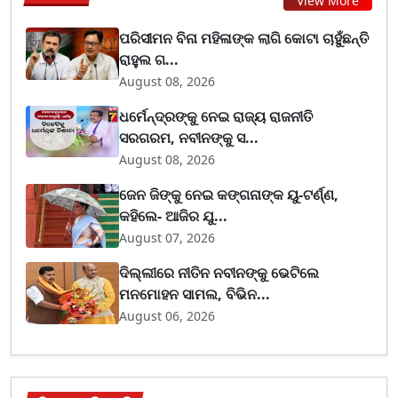
View More
ପରିସୀମନ ବିନା ମହିଳାଙ୍କ ଲାଗି କୋଟା ଚାହୁଁଛନ୍ତି
ରାହୁଲ ଗ...
August 08, 2026
ଧର୍ମେନ୍ଦ୍ରଙ୍କୁ ନେଇ ରାଜ୍ୟ ରାଜନୀତି
ସରଗରମ, ନବୀନଙ୍କୁ ସ...
August 08, 2026
ଜେନ ଜିଙ୍କୁ ନେଇ କଙ୍ଗନାଙ୍କ ୟୁ-ଟର୍ଣ୍ଣ,
କହିଲେ- ଆଜିର ଯୁ...
August 07, 2026
ଦିଲ୍ଲୀରେ ନୀତିନ ନବୀନଙ୍କୁ ଭେଟିଲେ
ମନମୋହନ ସାମଲ, ବିଭିନ...
August 06, 2026