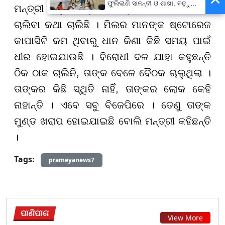
ଫୁଲିଲାଣି ସାଳନ୍ଦୀ ଓ ଶାଖା, ବଢ଼ୁଛି
ମନ୍ତ୍ରୀ ଆହୁରି ମଧ୍ୟ କହିଛନ୍ତି, ଧାନ କିଣା ଯେମିତି
ବନ୍ୟା ଭୟ
ଚାଲିବା କଥା ଚାଲିଛି । ମିଲର ମାନଙ୍କ ଷ୍ଟୋରେଜ
କାପାସିଟି କମ ଥିବାରୁ ଧାନ କିଣା କିଛି ସମୟ ପାଇଁ
ଧୀର ହୋଇଯାଉଛି । ବିରୋଧୀ ଦଳ ଯାହା କହୁଛନ୍ତି
ଠିକ ଠାକ ଚାଲିନି, ତାଙ୍କ ବେଳେ ବୈଠକ ଚାଲୁଥିଲା ।
ତାଙ୍କର କିଛି ସ୍ଥିତି ନାହିଁ, ତାଙ୍କର ଲୋକ କେହି
ନାହାନ୍ତି । ଏବେ ସବୁ ବିଜେପିରେ । ତେଣୁ ତାଙ୍କ
ମୁଣ୍ଡ ଖରାପ ହୋଇଯାଇଛି ବୋଲି ମନ୍ତ୍ରୀ କହିଛନ୍ତି
।
Tags:
prameyanews7
ପାଣିପାଗ
View More