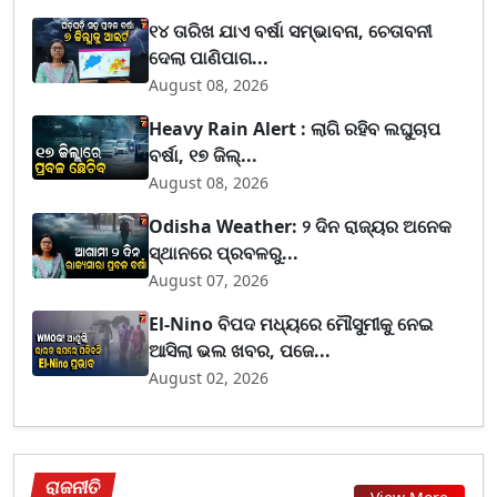
୧୪ ତାରିଖ ଯାଏ ବର୍ଷା ସମ୍ଭାବନା, ଚେତାବନୀ
ଦେଲା ପାଣିପାଗ...
August 08, 2026
Heavy Rain Alert : ଲାଗି ରହିବ ଲଘୁଚାପ
ବର୍ଷା, ୧୭ ଜିଲ୍...
August 08, 2026
Odisha Weather: ୨ ଦିନ ରାଜ୍ୟର ଅନେକ
ସ୍ଥାନରେ ପ୍ରବଳରୁ...
August 07, 2026
El-Nino ବିପଦ ମଧ୍ୟରେ ମୌସୁମୀକୁ ନେଇ
ଆସିଲା ଭଲ ଖବର, ପଜେ...
August 02, 2026
ରାଜନୀତି