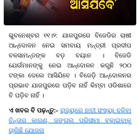
ଭୁବନେଶ୍ବର ୧୧।୨: ଯାଜପୁରରେ ବିଜେଡିର ଚାଷୀ
ଆନ୍ଦୋଳନ ନେଇ ସମବାୟ ମନ୍ତ୍ରୀ ପ୍ରଦୀପ
ବଳସାମନ୍ତଙ୍କ ବଡ଼ ବୟାନ । ବିଜେଡି
ଯେଉଁମାନଙ୍କୁ ନେଇ ଆନ୍ଦୋଳନ କରୁଛି ୨୦୦
ଟଙ୍କା ଦେଲେ ଆସିଯିବେ । ବିଜେଡ଼ି ଆନ୍ଦୋଳନର
ପ୍ରଭାବ ଯାଜପୁରରେ ପଡ଼ିବ ନାହିଁ କିମ୍ବା ଓଡିଶାରେ
ବି ପଡ଼ିବ ନାହିଁ ।
ଏ ଖବର ବି ପଢ଼ନ୍ତୁ:-
ରାଜ୍ୟରେ ହାତୀ ସଂଖ୍ୟା ବଢ଼ିବା
ଚିନ୍ତାର କାରଣ, ଜଙ୍ଗଲ ପରିସୀମା ବଢ଼ାଇବାକୁ
ଚାଲିଛି ଯୋଜନା