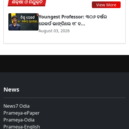
ଶିକ୍ଷା ଓ ନିଯୁକ୍ତି
View More
Youngest Professor: ୩୦୬ ବର୍ଷର
ରେକର୍ଡ ଭାଙ୍ଗିଲେ ୧୮ ବ...
August 03, 2026
News
News7 Odia
Prameya-ePaper
Prameya-Odia
Prameya-English