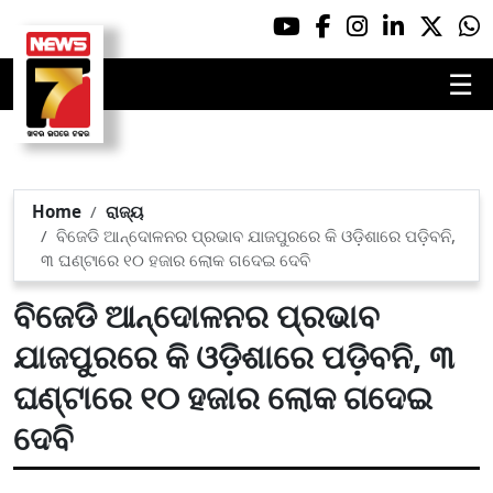
☰
Home
ରାଜ୍ୟ
ବିଜେଡି ଆନ୍ଦୋଳନର ପ୍ରଭାବ ଯାଜପୁରରେ କି ଓଡ଼ିଶାରେ ପଡ଼ିବନି,
୩ ଘଣ୍ଟାରେ ୧୦ ହଜାର ଲୋକ ଗଦେଇ ଦେବି
ବିଜେଡି ଆନ୍ଦୋଳନର ପ୍ରଭାବ
ଯାଜପୁରରେ କି ଓଡ଼ିଶାରେ ପଡ଼ିବନି, ୩
ଘଣ୍ଟାରେ ୧୦ ହଜାର ଲୋକ ଗଦେଇ
ଦେବି