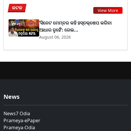
କଟକ
View More
‘ସିନେଟ ମେମ୍ବର କହି ହସ୍ତକ୍ଷେପ କରିବା
ଆଧାର ନୁହେଁ’: ରେଭ...
August 06, 2026
News
News7 Odia
Prameya-ePaper
Prameya-Odia