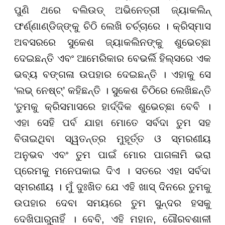
ପୁଣି ଥରେ ବଲିଉଡ୍ ଅଭିନେତ୍ରୀ ଜ୍ୟାକଲିନ୍
ଫର୍ଣ୍ଣାଣ୍ଡିଜ୍ଙ୍କୁ ଚିଠି ଲେଖି ଚର୍ଚ୍ଚାରେ । କ୍ରିସ୍ମାସ
ଅବସରରେ ସୁକେଶ ଜ୍ୟାକଲିନଙ୍କୁ ଶୁଭେଚ୍ଛା
ଦେଇଛନ୍ତି ଏବଂ ଆମେରିକାର ବେଭର୍ଲି ହିଲ୍ସରେ ଏକ
ଭବ୍ୟ ବଙ୍ଗଳା ଉପହାର ଦେଇଛନ୍ତି । ଏହାକୁ ସେ
‘ଲଭ୍ ନେଷ୍ଟ୍’ କହିଛନ୍ତି । ସୁକେଶ ଚିଠିରେ ଲେଖିଛନ୍ତି
‘ତୁମକୁ କ୍ରିସମାସରେ ହାର୍ଦ୍ଦିକ ଶୁଭେଚ୍ଛା ବେବି ।
ଏହା ସେହି ପର୍ବ ଯାହା ମୋତେ ସର୍ବଦା ତୁମ ସହ
ବିତାଇଥିବା ସ୍ୱତନ୍ତ୍ର ମୁହୂର୍ତ୍ତ ଓ ସ୍ମରଣୀୟ
ଅନୁଭବ ଏବଂ ତୁମ ପାଇଁ ମୋର ପାଗଳାମି ଭରା
ପ୍ରେମକୁ ମନେପକାଇ ଦିଏ । ସତରେ ଏହା ସର୍ବଦା
ସ୍ମରଣୀୟ । ମୁଁ ଦୁଃଖିତ ଯେ ଏହି ଖାସ୍ ଦିନରେ ତୁମକୁ
ଉପହାର ଦେବା ସମୟରେ ତୁମ ସୁନ୍ଦର ହସକୁ
ଦେଖିପାରୁନାହିଁ । ବେବି, ଏହି ମହାନ, ଗୌରବଶାଳୀ