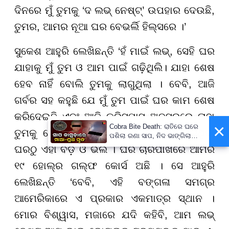
ଦିନରେ ମୁଁ ତୁମକୁ ‘ଦ ଲଭ୍ ନେଷ୍ଟ୍’ ଉପହାର ଦେଉଛି,
ତୁମର, ଆମର ନୂଆ ଘର ବେଭର୍ଲି ହିଲ୍ସରେ ।’
ସୁକେଶ ଆହୁରି ଲେଖିଛନ୍ତି ‘ହଁ ମାଇଁ ଲଭ୍, ସେହି ଘର
ଯାହାକୁ ମୁଁ ତୁମ ଓ ଆମ ପାଇଁ ଗଢ଼ିଥିଲି। ଯାହା ଶେଷ
ହେବ ନାହିଁ ବୋଲି ତୁମକୁ ଲାଗୁଥିଲା । ବେବି, ଆଜି
ଗର୍ବର ସହ କହୁଛି ଯେ ମୁଁ ତୁମ ପାଇଁ ଘର କାମ ଶେଷ
କରିଦେଇଛି ଏବଂ ଆଜି କ୍ରିସ୍ମାସ ଅବସରରେ ତାହା
×
Cobra Bite Death: ରାତିରେ ଘରେ
ତୁମକୁ ଦେଉଛି । ଆମେ ପୂର୍ବରୁ ଯୋଜନା କରିଥିବା
ପଶିଲା ରଣା ସାପ, ନିଦ ଭାଙ୍ଗିଲା
ବେଳକୁ ଆଉ ନଥିଲେ ମା’-ପୁଅ
ଘରଠୁ ଏହା ବଡ଼ ଓ ଭଲ । ଘର ଚାରିପାଖରେ ଆମର
୧୯ ହୋଲ୍ର ଗଲ୍ଫ କୋର୍ସ ଅଛି । ସେ ଆହୁରି
ଲେଖିଛନ୍ତି ‘ବେବି, ଏହି ବଙ୍ଗଳା ସମଗ୍ର
ଆମେରିକାରେ ଏ ପ୍ରକାର ଏକମାତ୍ର ସ୍ଥାନ ।
ମୋର ବିଶ୍ୱାସ, ମଜାରେ ଯଦି କହିବି, ଆମ ଲଭ୍