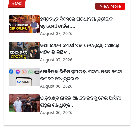
ଦେଶ
View More
ହସ୍ତତନ୍ତ ଦିବସରେ ପ୍ରଧାନମନ୍ତ୍ରୀଙ୍କ
ସ୍ବଦେଶୀ ବାର୍ତ୍ତା,...
August 07, 2026
କଥା ହେଲେ ମୋଦୀ ଏବଂ ନେତନ୍ୟାହୁ : ଆଗକୁ
ଘଟିବ କି କିଛି ବ...
August 07, 2026
ମୋଦିଙ୍କ ଭିଡିଓ ହଟାଇବା ଘଟଣା ପରେ ମେଟା
ଉପରେ କେନ୍ଦ୍ରର କ...
August 06, 2026
ଝାଡ଼ଖଣ୍ଡ ଛାତ୍ର ଆନ୍ଦୋଳନକୁ ନେଇ ଆସିଲା
ରାହୁଲ ଗାନ୍ଧିଙ୍କ...
August 06, 2026