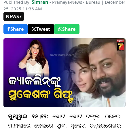
Simran
Published By:
- Prameya-News7 Bureau | December
25, 2025 11:36 AM
NEWS7
Share
Tweet
Share
ମୁମ୍ୱାଇ ୨୫।୧୨:
କୋଟି କୋଟି ଟଙ୍କା ଠକେଇ
ମାମଲାରେ ଜେଲରେ ଥିବା ସୁକେଶ ଚନ୍ଦ୍ରଶେଖର