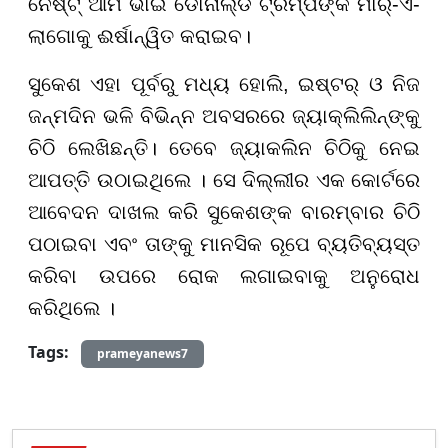
ନେଷ୍ଟ୍ ଆମ ଭାଇ ଡୋନାଲ୍ଡ ଟ୍ରମ୍ପଙ୍କ ମାର୍-ଏ-
ଲାଗୋକୁ ଈର୍ଷାନ୍ୱିତ କରାଇବ।
ସୁକେଶ ଏହା ପୂର୍ବରୁ ମଧ୍ୟ ହୋଲି, ଇଷ୍ଟର୍ ଓ ନିଜ
ଜନ୍ମଦିନ ଭଳି ବିଭିନ୍ନ ଅବସରରେ ଜ୍ୟାକ୍ଲିଲିନ୍ଙ୍କୁ
ଚିଠି ଲେଖିଛନ୍ତି। ତେବେ ଜ୍ୟାକଲିନ ଚିଠିକୁ ନେଇ
ଆପତ୍ତି ଉଠାଇଥିଲେ । ସେ ଦିଲ୍ଲୀର ଏକ କୋର୍ଟରେ
ଆବେଦନ ଦାଖଲ କରି ସୁକେଶଙ୍କ ବାରମ୍ବାର ଚିଠି
ପଠାଇବା ଏବଂ ତାଙ୍କୁ ମାନସିକ ରୂପେ ବ୍ୟତିବ୍ୟସ୍ତ
କରିବା ଉପରେ ରୋକ ଲଗାଇବାକୁ ଅନୁରୋଧ
କରିଥିଲେ ।
Tags:
prameyanews7