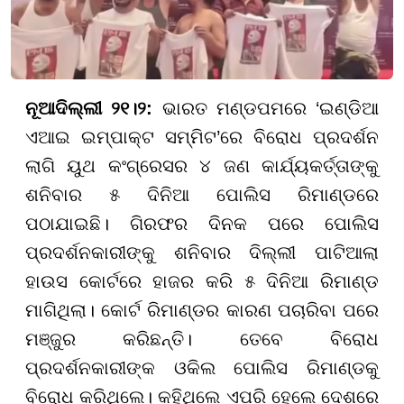
ନୂଆଦିଲ୍ଲୀ ୨୧।୨:
ଭାରତ ମଣ୍ଡପମରେ ‘ଇଣ୍ଡିଆ
ଏଆଇ ଇମ୍ପାକ୍ଟ ସମ୍ମିଟ’ରେ ବିରୋଧ ପ୍ରଦର୍ଶନ
ଲାଗି ୟୁଥ କଂଗ୍ରେସର ୪ ଜଣ କାର୍ଯ୍ୟକର୍ତ୍ତାଙ୍କୁ
ଶନିବାର ୫ ଦିନିଆ ପୋଲିସ ରିମାଣ୍ଡରେ
ପଠାଯାଇଛି। ଗିରଫର ଦିନକ ପରେ ପୋଲିସ
ପ୍ରଦର୍ଶନକାରୀଙ୍କୁ ଶନିବାର ଦିଲ୍ଲୀ ପାଟିଆଲା
ହାଉସ କୋର୍ଟରେ ହାଜର କରି ୫ ଦିନିଆ ରିମାଣ୍ଡ
ମାଗିଥିଲା। କୋର୍ଟ ରିମାଣ୍ଡର କାରଣ ପଚାରିବା ପରେ
ମଞ୍ଜୁର କରିଛନ୍ତି। ତେବେ ବିରୋଧ
ପ୍ରଦର୍ଶନକାରୀଙ୍କ ଓକିଲ ପୋଲିସ ରିମାଣ୍ଡକୁ
ବିରୋଧ କରିଥିଲେ। କହିଥିଲେ ଏପରି ହେଲେ ଦେଶରେ