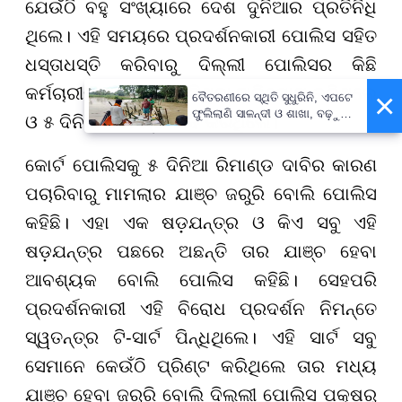
ଯେଉଁଠି ବହୁ ସଂଖ୍ୟାରେ ଦେଶ ଦୁନିଆର ପ୍ରତିନିଧି
ଥିଲେ। ଏହି ସମୟରେ ପ୍ରଦର୍ଶନକାରୀ ପୋଲିସ ସହିତ
ଧସ୍ତାଧସ୍ତି କରିବାରୁ ଦିଲ୍ଲୀ ପୋଲିସର କିଛି
କର୍ମଚାରୀଙ୍କୁ ଆଘାତ ଲାଗିଥିବା ଅଭିଯୋଗ କରିଥିଲେ
×
ବୈତରଣୀରେ ସ୍ଥିତି ସୁଧୁରିନି, ଏପଟେ
ଫୁଲିଲାଣି ସାଳନ୍ଦୀ ଓ ଶାଖା, ବଢ଼ୁଛି
ଓ ୫ ଦିନିଆ ରିମାଣ୍ଡ ଦାବି କରିଥିଲେ।
ବନ୍ୟା ଭୟ
କୋର୍ଟ ପୋଲିସକୁ ୫ ଦିନିଆ ରିମାଣ୍ଡ ଦାବିର କାରଣ
ପଚାରିବାରୁ ମାମଲାର ଯାଞ୍ଚ ଜରୁରି ବୋଲି ପୋଲିସ
କହିଛି। ଏହା ଏକ ଷଡ଼ଯନ୍ତ୍ର ଓ କିଏ ସବୁ ଏହି
ଷଡ଼ଯନ୍ତ୍ର ପଛରେ ଅଛନ୍ତି ତାର ଯାଞ୍ଚ ହେବା
ଆବଶ୍ୟକ ବୋଲି ପୋଲିସ କହିଛି। ସେହପରି
ପ୍ରଦର୍ଶନକାରୀ ଏହି ବିରୋଧ ପ୍ରଦର୍ଶନ ନିମନ୍ତେ
ସ୍ୱତନ୍ତ୍ର ଟି-ସାର୍ଟ ପିନ୍ଧିଥିଲେ। ଏହି ସାର୍ଟ ସବୁ
ସେମାନେ କେଉଁଠି ପ୍ରିଣ୍ଟ କରିଥିଲେ ତାର ମଧ୍ୟ
ଯାଞ୍ଚ ହେବା ଜରୁରି ବୋଲି ଦିଲ୍ଲୀ ପୋଲିସ ପକ୍ଷରୁ