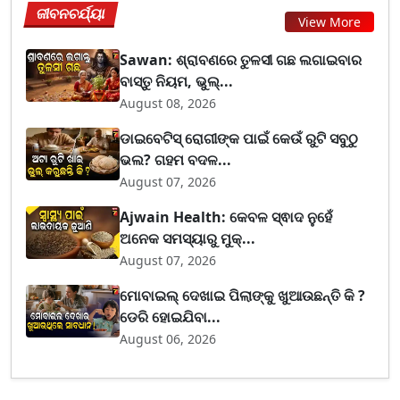
ଜୀବନଚର୍ଯ୍ୟା
View More
Sawan: ଶ୍ରାବଣରେ ତୁଳସୀ ଗଛ ଲଗାଇବାର
ବାସ୍ତୁ ନିୟମ, ଭୁଲ୍...
August 08, 2026
ଡାଇବେଟିସ୍ ରୋଗୀଙ୍କ ପାଇଁ କେଉଁ ରୁଟି ସବୁଠୁ
ଭଲ? ଗହମ ବଦଳ...
August 07, 2026
Ajwain Health: କେବଳ ସ୍ଵାଦ ନୁହେଁ
ଅନେକ ସମସ୍ୟାରୁ ମୁକ୍...
August 07, 2026
ମୋବାଇଲ୍ ଦେଖାଇ ପିଲାଙ୍କୁ ଖୁଆଉଛନ୍ତି କି ?
ଡେରି ହୋଇଯିବା...
August 06, 2026