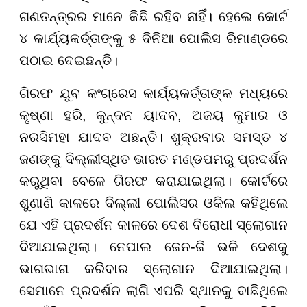
ଗଣତନ୍ତ୍ରର ମାନେ କିଛି ରହିବ ନାହିଁ। ହେଲେ କୋର୍ଟ
୪ କାର୍ଯ୍ୟକର୍ତ୍ତାଙ୍କୁ ୫ ଦିନିଆ ପୋଲିସ ରିମାଣ୍ଡରେ
ପଠାଇ ଦେଇଛନ୍ତି।
ଗିରଫ ଯୁବ କଂଗ୍ରେସ କାର୍ଯ୍ୟକର୍ତ୍ତାଙ୍କ ମଧ୍ୟରେ
କୃଷ୍ଣା ହରି, କୁନ୍ଦନ ୟାଦବ, ଅଜୟ କୁମାର ଓ
ନରସିମହା ଯାଦବ ଅଛନ୍ତି। ଶୁକ୍ରବାର ସମସ୍ତ ୪
ଜଣଙ୍କୁ ଦିଲ୍ଲୀସ୍ଥିତ ଭାରତ ମଣ୍ଡପମରୁ ପ୍ରଦର୍ଶନ
କରୁଥିବା ବେଳେ ଗିରଫ କରାଯାଇଥିଲା। କୋର୍ଟରେ
ଶୁଣାଣି କାଳରେ ଦିଲ୍ଲୀ ପୋଲିସର ଓକିଲ କହିଥିଲେ
ଯେ ଏହି ପ୍ରଦର୍ଶନ କାଳରେ ଦେଶ ବିରୋଧୀ ସ୍ଲୋଗାନ
ଦିଆଯାଇଥିଲା। ନେପାଲ ଜେନ-ଜି ଭଳି ଦେଶକୁ
ଭାଗଭାଗ କରିବାର ସ୍ଲୋଗାନ ଦିଆଯାଇଥିଲା।
ସେମାନେ ପ୍ରଦର୍ଶନ ଲାଗି ଏପରି ସ୍ଥାନକୁ ବାଛିଥିଲେ