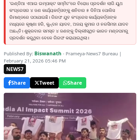
‘ଇଣ୍ଡିଆ ଏଆଇ ଇମ୍ପାକ୍ଟ ସମ୍ମିଟ’ରେ ବିରୋଧ ପ୍ରଦର୍ଶନ ଲାଗି ୟୁଥ
କଂଗ୍ରେସର ୪ ଜଣ କାର୍ଯ୍ୟକର୍ତ୍ତାଙ୍କୁ ଶନିବାର ୫ ଦିନିଆ ପୋଲିସ
ରିମାଣ୍ଡରେ ପଠାଯାଇଛି। ଗିରଫ ଯୁବ କଂଗ୍ରେସ କାର୍ଯ୍ୟକର୍ତ୍ତାଙ୍କ
ମଧ୍ୟରେ କୃଷ୍ଣା ହରି, କୁନ୍ଦନ ୟାଦବ, ଅଜୟ କୁମାର ଓ ନରସିମହା ଯାଦବ
ଅଛନ୍ତି। ଶୁକ୍ରବାର ସମସ୍ତ ୪ ଜଣଙ୍କୁ ଦିଲ୍ଲୀସ୍ଥିତ ଭାରତ ମଣ୍ଡପମରୁ
ପ୍ରଦର୍ଶନ କରୁଥିବା ବେଳେ ଗିରଫ କରାଯାଇଥିଲା।
Biswanath
Published By:
- Prameya-News7 Bureau |
February 21, 2026 05:46 PM
NEWS7
Share
Tweet
Share