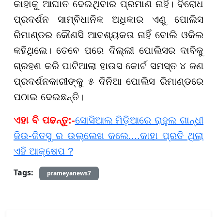
କାହାକୁ ଆଘାତ ଦେଇଥିବାର ପ୍ରମାଣ ନାହିଁ। ବିରୋଧ
ପ୍ରଦର୍ଶନ ସାମ୍ବିଧାନିକ ଅଧିକାର ଏଣୁ ପୋଲିସ
ରିମାଣ୍ଡର କୌଣସି ଆବଶ୍ୟକତା ନାହିଁ ବୋଲି ଓକିଲ
କହିଥିଲେ। ତେବେ ପରେ ଦିଲ୍ଲୀ ପୋଲିସର ଦାବିକୁ
ଗ୍ରହଣ କରି ପାଟିଆଲା ହାଉସ କୋର୍ଟ ସମସ୍ତ ୪ ଜଣ
ପ୍ରଦର୍ଶନକାରୀଙ୍କୁ ୫ ଦିନିଆ ପୋଲିସ ରିମାଣ୍ଡରେ
ପଠାଇ ଦେଇଛନ୍ତି।
ଏହା ବି ପଢନ୍ତୁ:-
ସୋସିଆଲ ମିଡ଼ିଆରେ ରାହୁଲ ଗାନ୍ଧୀ
ଜିଉ-ଜିତସୁ ର ଉଲ୍ଲେଖ କଲେ....କାହା ପ୍ରତି ଥିଲା
ଏହି ଆକ୍ଷେପ ?
Tags:
prameyanews7