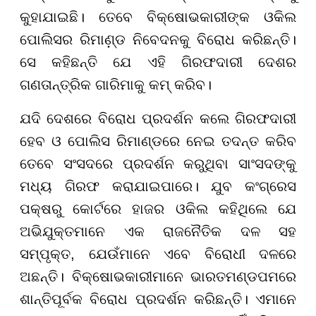
କୁହାଯାଇଛି। ତେବେ ବିକ୍ଷୋଭକାରୀଙ୍କ ଓକିଲ
ପୋଲିସର ରିମାଣ଼୍ଡ ନିବେଦନକୁ ବିରୋଧ କରିଛନ୍ତି।
ସେ କହିଛନ୍ତି ଯେ ଏହି ଗିରଫଦାରୀ ଦେଶର
ଗଣତାନ୍ତ୍ରିକ ଗାରିମାକୁ କମ୍ କରିବ।
ଯଦି ଦେଶରେ ବିରୋଧ ପ୍ରଦର୍ଶନ କଲେ ଗିରଫଦାରୀ
ହେବ ଓ ପୋଲିସ ରିମାଣ୍ଡରେ ନେଇ ତଦନ୍ତ କରିବ
ତେବେ ସଂସଦରେ ପ୍ରଦର୍ଶନ କରୁଥିବା ସାଂସଦଙ୍କୁ
ମଧ୍ୟ ଗିରଫ କରାଯାଇପାରେ। ଯୁବ କଂଗ୍ରେସ
ପକ୍ଷରୁ କୋର୍ଟରେ ହାଜର ଓକିଲ କହିଥିଲେ ଯେ
ଅଭିଯୁକ୍ତମାନେ ଏକ ରାଜନୈତିକ ଦଳ ସହ
ସମ୍ପୃକ୍ତ, ଯେଉଁମାନେ ଏବେ ବିରୋଧୀ ଦଳରେ
ଅଛନ୍ତି। ବିକ୍ଷୋଭକାରୀମାନେ ଭାରତମଣ୍ଡପମରେ
ଶାନ୍ତିପୂର୍ବକ ବିରୋଧ ପ୍ରଦର୍ଶନ କରିଛନ୍ତି। ଏମାନେ