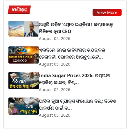
ବାଣିଜ୍ୟ
View More
ଆହୁରି ଉଡ଼ିବ ଏୟାର ଇଣ୍ଡିଆ ! କମ୍ପାନୀକୁ
ମିଳିଲେ ନୂଆ CEO
August 05, 2026
ଏଲନିନୋ ନେଇ ଜାତିସଂଘର ଭୟଙ୍କର
ଚେତାବନୀ, ଭୋକରେ ଆଉଟୁପାଉଟ...
August 05, 2026
India Sugar Prices 2026: ରପ୍ତାନୀ
ରୋକିଲା ଭାରତ, ବିଶ୍...
August 05, 2026
ଆସିଲା ନୂଆ ଟ୍ୟାକ୍ସ ସଂଶୋଧନ ବିଲ୍: ନିବେଶ
ଆକର୍ଷଣ ପାଇଁ ବ...
August 05, 2026