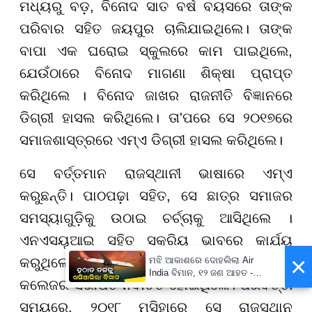
ମଧ୍ୟରୁ ବଡ଼, ବିନୋଦ ସାତ ବର୍ଷ ବୟସରେ ତାଙ୍କ
ପରିବାର ସହିତ ଜୟପୁର ଚାଲିଯାଇଥିଲେ। ତାଙ୍କ
ବାପା ଏକ ଘରୋଇ ସ୍କୁଲରେ କାମ ପାଇଥିଲେ,
ଯେଉଁଠାରେ ବିନୋଦ ମାଗଣା ଶିକ୍ଷା ପ୍ରାପ୍ତ
କରିଥିଲେ । ବିନୋଦ ଜାଖର ରାଜନୀତି ବିଜ୍ଞାନରେ
ଡିଗ୍ରୀ ହାସଲ କରିଥିଲେ। ତା'ପରେ ସେ ୨୦୧୭ରେ
ସମାଜଶାସ୍ତ୍ରରେ ଏମ୍ଏ ଡିଗ୍ରୀ ହାସଲ କରିଥିଲେ।
ସେ ବର୍ତ୍ତମାନ ରାଜସ୍ଥାନୀ ଭାଷାରେ ଏମ୍ଏ
କରୁଛନ୍ତି। ପାଠପଢ଼ା ସହିତ, ସେ ଛାତ୍ର ସମାଜର
ସମସ୍ୟାଗୁଡ଼ିକୁ ଉଠାଇ ଚର୍ଚ୍ଚାକୁ ଆସିଥିଲେ ।
ଏନଏସୟୁଆଇ ସହିତ ସକ୍ରିୟ ଭାବରେ କାର୍ଯ୍ୟ
×
ମଝି ଆକାଶରେ ଦୋହଲିଲା Air
କରୁଥିଲେ ବିନୋଦ । ସେ ୨୦୧୪ ମସିହାରେ ରାଜସ୍ଥାନ
India ବିମାନ, ୧୨ ଜଣ ଆହତ -
କଲେଜର ସଭାପତି ନିର୍ବାଚିତ ହୋଇଥିଲେ। ପରବର୍ତ୍ତୀ
PrameyaNews7
ସମୟରେ, ୨୦୧୮ ମସିହାରେ ସେ ରାଜସ୍ଥାନ