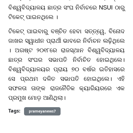
ବିଶ୍ୱବିଦ୍ୟାଳୟ ଛାତ୍ର ସଂଘ ନିର୍ବାଚରେ NSUI ଠାରୁ
ଟିକେଟ୍ ପାଇନଥିଲେ ।
ଟିକେଟ୍ ପାଇବାରୁ ବଞ୍ଚିତ ହେବା ସତ୍ତ୍ୱେ, ବିନୋଦ
ଜାଖର ସ୍ୱାଧୀନ ପ୍ରାର୍ଥୀ ଭାବରେ ନିର୍ବାଚନ ଲଢ଼ିଥିଲେ
। ଅଗଷ୍ଟ ୨୦୧୮ରେ ରାଜସ୍ଥାନ ବିଶ୍ୱବିଦ୍ୟାଳୟ
ଛାତ୍ର ସଂଘର ସଭାପତି ନିର୍ବାଚିତ ହୋଇଥିଲେ।
ବିଶ୍ୱବିଦ୍ୟାଳୟର ପ୍ରାୟ ୭୦ ବର୍ଷର ଇତିହାସରେ
ସେ ପ୍ରଥମ ଦଳିତ ସଭାପତି ହୋଇଥିଲେ। ଏହି
ସଫଳତା ତାଙ୍କ ରାଜନୈତିକ କ୍ୟାରିୟରରେ ଏକ
ପ୍ରମୁଖ ମୋଡ଼ ଆଣିଥିଲା।
Tags:
prameyanews7