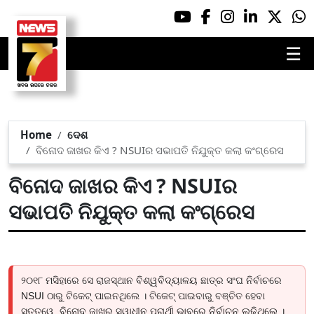
☰
Home
ଦେଶ
ବିନୋଦ ଜାଖର କିଏ ? NSUIର ସଭାପତି ନିଯୁକ୍ତ କଲା କଂଗ୍ରେସ
ବିନୋଦ ଜାଖର କିଏ ? NSUIର
ସଭାପତି ନିଯୁକ୍ତ କଲା କଂଗ୍ରେସ
୨୦୧୮ ମସିହାରେ ସେ ରାଜସ୍ଥାନ ବିଶ୍ୱବିଦ୍ୟାଳୟ ଛାତ୍ର ସଂଘ ନିର୍ବାଚରେ
NSUI ଠାରୁ ଟିକେଟ୍ ପାଇନଥିଲେ । ଟିକେଟ୍ ପାଇବାରୁ ବଞ୍ଚିତ ହେବା
ସତ୍ତ୍ୱେ, ବିନୋଦ ଜାଖର ସ୍ୱାଧୀନ ପ୍ରାର୍ଥୀ ଭାବରେ ନିର୍ବାଚନ ଲଢ଼ିଥିଲେ ।