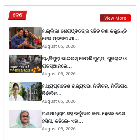
ଦେଶ
View More
ମଲ୍ଲିକା ଶେରାଓ୍ଵତଙ୍କ ସହିତ କଣ କରୁଛନ୍ତି
ତେଜ ପ୍ରତାପ ଯା...
August 05, 2026
ଚାନ୍ଦିପୁରା ଭାଇରସ୍ ନେଉଛି ମୁଣ୍ଡ, ଗୁଜରାଟ ଓ
ରାଜସ୍ଥାନରେ...
August 05, 2026
ମଧ୍ୟପ୍ରଦେଶ ରାଜ୍ୟସଭା ନିର୍ବାଚନ, ନିର୍ବିରୋଧ
ନିର୍ବାଚିତ...
August 05, 2026
ଗଣମାଧ୍ୟମ ସହ ଭର୍ଚୁଆଲ କଥା ହେଲେ ଶେଖ
ହସିନା, କହିଲେ- ଏହା...
August 05, 2026