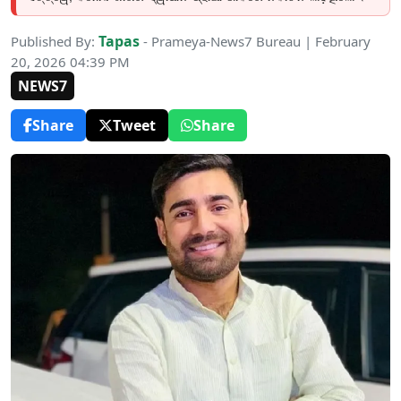
Tapas
Published By:
- Prameya-News7 Bureau | February
20, 2026 04:39 PM
NEWS7
Share
Tweet
Share