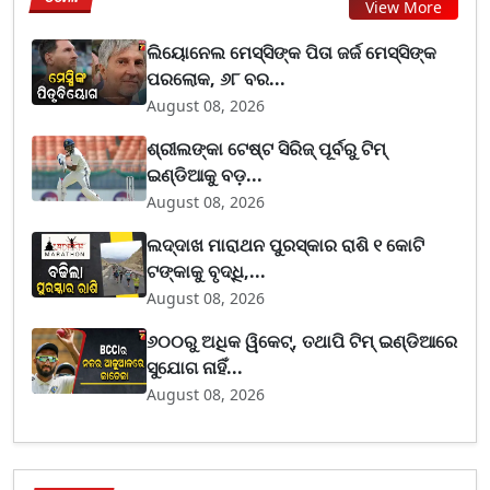
View More
ଲିୟୋନେଲ ମେସ୍ସିଙ୍କ ପିତା ଜର୍ଜ ମେସ୍ସିଙ୍କ
ପରଲୋକ, ୬୮ ବର...
August 08, 2026
ଶ୍ରୀଲଙ୍କା ଟେଷ୍ଟ ସିରିଜ୍‌ ପୂର୍ବରୁ ଟିମ୍‌
ଇଣ୍ଡିଆକୁ ବଡ଼...
August 08, 2026
ଲଦ୍ଦାଖ ମାରାଥନ ପୁରସ୍କାର ରାଶି ୧ କୋଟି
ଟଙ୍କାକୁ ବୃଦ୍ଧି,...
August 08, 2026
୬୦୦ରୁ ଅଧିକ ୱିକେଟ୍, ତଥାପି ଟିମ୍ ଇଣ୍ଡିଆରେ
ସୁଯୋଗ ନାହିଁ...
August 08, 2026