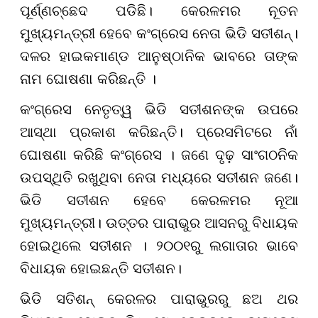
ପୂର୍ଣ୍ଣଚ୍ଛେଦ ପଡିଛି। କେରଳମର ନୂତନ
ମୁଖ୍ୟମନ୍ତ୍ରୀ ହେବେ କଂଗ୍ରେସ ନେତା ଭିଡି ସତୀଶନ୍।
ଦଳର ହାଇକମାଣ୍ଡ ଆନୁଷ୍ଠାନିକ ଭାବରେ ତାଙ୍କ
ନାମ ଘୋଷଣା କରିଛନ୍ତି ।
କଂଗ୍ରେସ ନେତୃତ୍ୱ ଭିଡି ସତୀଶନଙ୍କ ଉପରେ
ଆସ୍ଥା ପ୍ରକାଶ କରିଛନ୍ତି। ପ୍ରେସମିଟରେ ନାଁ
ଘୋଷଣା କରିଛି କଂଗ୍ରେସ । ଜଣେ ଦୃଢ଼ ସାଂଗଠନିକ
ଉପସ୍ଥିତି ରଖୁଥିବା ନେତା ମଧ୍ୟରେ ସତୀଶନ ଜଣେ।
ଭିଡି ସତୀଶନ ହେବେ କେରଳମର ନୂଆ
ମୁଖ୍ୟମନ୍ତ୍ରୀ। ଉତ୍ତର ପାରାଭୁର ଆସନରୁ ବିଧାୟକ
ହୋଇଥିଲେ ସତୀଶନ । ୨୦୦୧ରୁ ଲଗାତାର ଭାବେ
ବିଧାୟକ ହୋଇଛନ୍ତି ସତୀଶନ।
ଭିଡି ସତିଶନ୍ କେରଳର ପାରାଭୁରରୁ ଛଅ ଥର