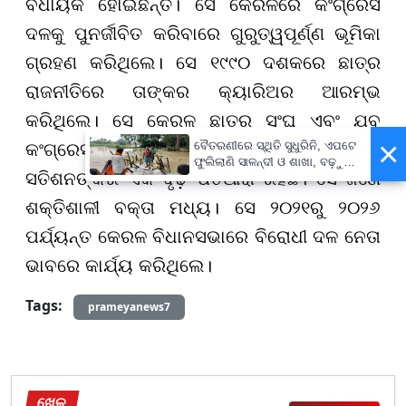
ବିଧାୟକ ହୋଇଛନ୍ତି। ସେ କେରଳରେ କଂଗ୍ରେସ
ଦଳକୁ ପୁନର୍ଜୀବିତ କରିବାରେ ଗୁରୁତ୍ୱପୂର୍ଣ୍ଣ ଭୂମିକା
ଗ୍ରହଣ କରିଥିଲେ। ସେ ୧୯୯୦ ଦଶକରେ ଛାତ୍ର
ରାଜନୀତିରେ ତାଙ୍କର କ୍ୟାରିଅର ଆରମ୍ଭ
କରିଥିଲେ। ସେ କେରଳ ଛାତ୍ର ସଂଘ ଏବଂ ଯୁବ
×
ବୈତରଣୀରେ ସ୍ଥିତି ସୁଧୁରିନି, ଏପଟେ
କଂଗ୍ରେସର ସଦସ୍ୟ ଥିଲେ। ସଂଗଠନ ମଧ୍ୟରେ
ଫୁଲିଲାଣି ସାଳନ୍ଦୀ ଓ ଶାଖା, ବଢ଼ୁଛି
ସତିଶନଙ୍କର ଏକ ଦୃଢ଼ ପତିଆରା ରହିଛି। ସେ ଜଣେ
ବନ୍ୟା ଭୟ
ଶକ୍ତିଶାଳୀ ବକ୍ତା ମଧ୍ୟ। ସେ ୨୦୨୧ରୁ ୨୦୨୬
ପର୍ଯ୍ୟନ୍ତ କେରଳ ବିଧାନସଭାରେ ବିରୋଧୀ ଦଳ ନେତା
ଭାବରେ କାର୍ଯ୍ୟ କରିଥିଲେ।
Tags:
prameyanews7
ଖେଳ