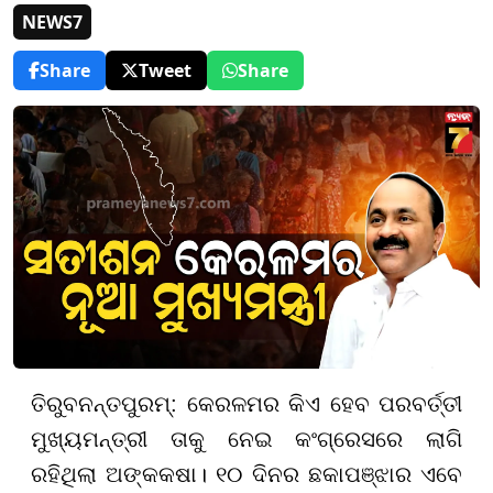
NEWS7
Share
Tweet
Share
ତିରୁବନନ୍ତପୁରମ୍: କେରଳମର କିଏ ହେବ ପରବର୍ତ୍ତୀ
ମୁଖ୍ୟମନ୍ତ୍ରୀ ତାକୁ ନେଇ କଂଗ୍ରେସରେ ଲାଗି
ରହିଥିଲା ଅଙ୍କକଷା। ୧୦ ଦିନର ଛକାପଞ୍ଝାର ଏବେ