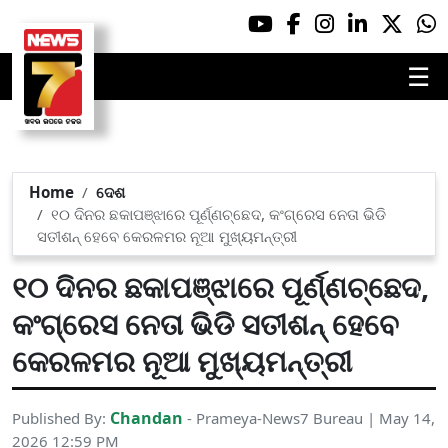
☰
Home
ଦେଶ
୧୦ ଦିନର ଛକାପଞ୍ଝାରେ ପୂର୍ଣ୍ଣଚ୍ଛେଦ, କଂଗ୍ରେସ ନେତା ଭିଡି
ସତୀଶନ୍ ହେବେ କେରଳମର ନୂଆ ମୁଖ୍ୟମନ୍ତ୍ରୀ
୧୦ ଦିନର ଛକାପଞ୍ଝାରେ ପୂର୍ଣ୍ଣଚ୍ଛେଦ,
କଂଗ୍ରେସ ନେତା ଭିଡି ସତୀଶନ୍ ହେବେ
କେରଳମର ନୂଆ ମୁଖ୍ୟମନ୍ତ୍ରୀ
Chandan
Published By:
- Prameya-News7 Bureau | May 14,
2026 12:59 PM