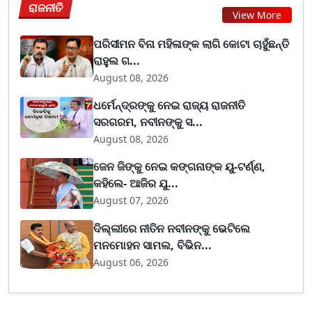
ରାଜନୀତି
View More
ପରିସୀମନ ବିନା ମହିଳାଙ୍କ ଲାଗି କୋଟା ଚାହୁଁଛନ୍ତି
ରାହୁଲ ଗ...
August 08, 2026
ଧର୍ମେନ୍ଦ୍ରଙ୍କୁ ନେଇ ରାଜ୍ୟ ରାଜନୀତି
ସରଗରମ, ନବୀନଙ୍କୁ ସ...
August 08, 2026
ଜେନ ଜିଙ୍କୁ ନେଇ କଙ୍ଗନାଙ୍କ ୟୁ-ଟର୍ଣ୍ଣ,
କହିଲେ- ଆଜିର ଯୁ...
August 07, 2026
ଦିଲ୍ଲୀରେ ନୀତିନ ନବୀନଙ୍କୁ ଭେଟିଲେ
ମନମୋହନ ସାମଲ, ବିଭିନ...
August 06, 2026