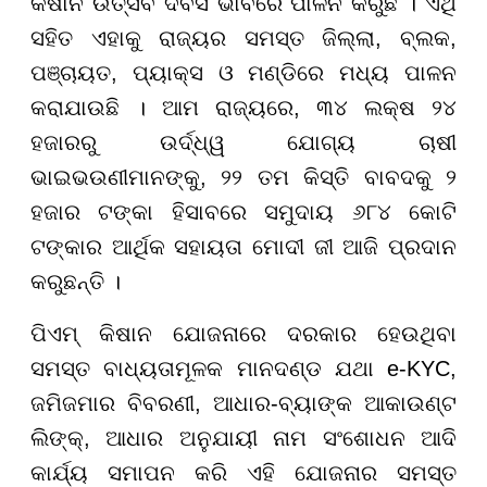
କିଷାନ ଉତ୍ସବ ଦିବସ ଭାବରେ ପାଳନ କରୁଛି । ଏଥି
ସହିତ ଏହାକୁ ରାଜ୍ୟର ସମସ୍ତ ଜିଲ୍ଲା, ବ୍ଲକ,
ପଞ୍ଚାୟତ, ପ୍ୟାକ୍ସ ଓ ମଣ୍ଡିରେ ମଧ୍ୟ ପାଳନ
କରାଯାଉଛି । ଆମ ରାଜ୍ୟରେ, ୩୪ ଲକ୍ଷ ୨୪
ହଜାରରୁ ଉର୍ଦ୍ଧ୍ୱ ଯୋଗ୍ୟ ଚାଷୀ
ଭାଇଭଉଣୀମାନଙ୍କୁ, ୨୨ ତମ କିସ୍ତି ବାବଦକୁ ୨
ହଜାର ଟଙ୍କା ହିସାବରେ ସମୁଦାୟ ୬୮୪ କୋଟି
ଟଙ୍କାର ଆର୍ଥିକ ସହାୟତା ମୋଦୀ ଜୀ ଆଜି ପ୍ରଦାନ
କରୁଛନ୍ତି ।
ପିଏମ୍ କିଷାନ ଯୋଜନାରେ ଦରକାର ହେଉଥିବା
ସମସ୍ତ ବାଧ୍ୟତାମୂଳକ ମାନଦଣ୍ଡ ଯଥା e-KYC,
ଜମିଜମାର ବିବରଣୀ, ଆଧାର-ବ୍ୟାଙ୍କ ଆକାଉଣ୍ଟ
ଲିଙ୍କ୍, ଆଧାର ଅନୁଯାୟୀ ନାମ ସଂଶୋଧନ ଆଦି
କାର୍ଯ୍ୟ ସମାପନ କରି ଏହି ଯୋଜନାର ସମସ୍ତ