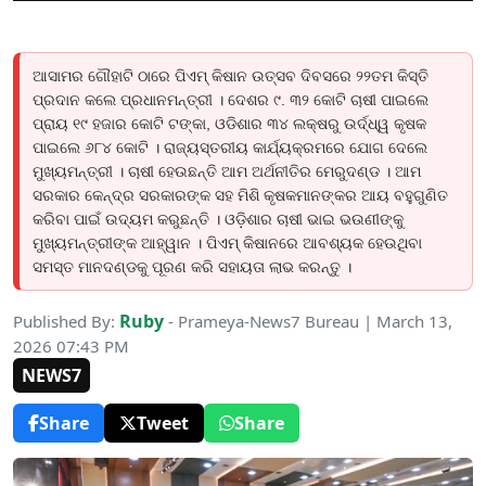
ଆସାମର ଗୌହାଟି ଠାରେ ପିଏମ୍ କିଷାନ ଉତ୍ସବ ଦିବସରେ ୨୨ତମ କିସ୍ତି
ପ୍ରଦାନ କଲେ ପ୍ରଧାନମନ୍ତ୍ରୀ । ଦେଶର ୯. ୩୨ କୋଟି ଚାଷୀ ପାଇଲେ
ପ୍ରାୟ ୧୯ ହଜାର କୋଟି ଟଙ୍କା, ଓଡିଶାର ୩୪ ଲକ୍ଷରୁ ଉର୍ଦ୍ଧ୍ୱ କୃଷକ
ପାଇଲେ ୬୮୪ କୋଟି । ରାଜ୍ୟସ୍ତରୀୟ କାର୍ଯ୍ୟକ୍ରମରେ ଯୋଗ ଦେଲେ
ମୁଖ୍ୟମନ୍ତ୍ରୀ । ଚାଷୀ ହେଉଛନ୍ତି ଆମ ଅର୍ଥନୀତିର ମେରୁଦଣ୍ଡ । ଆମ
ସରକାର କେନ୍ଦ୍ର ସରକାରଙ୍କ ସହ ମିଶି କୃଷକମାନଙ୍କର ଆୟ ବହୁଗୁଣିତ
କରିବା ପାଇଁ ଉଦ୍ୟମ କରୁଛନ୍ତି । ଓଡ଼ିଶାର ଚାଷୀ ଭାଇ ଭଉଣୀଙ୍କୁ
ମୁଖ୍ୟମନ୍ତ୍ରୀଙ୍କ ଆହ୍ୱାନ । ପିଏମ୍ କିଷାନରେ ଆବଶ୍ୟକ ହେଉଥିବା
ସମସ୍ତ ମାନଦଣ୍ଡକୁ ପୂରଣ କରି ସହାୟତା ଲାଭ କରନ୍ତୁ ।
Ruby
Published By:
- Prameya-News7 Bureau | March 13,
2026 07:43 PM
NEWS7
Share
Tweet
Share