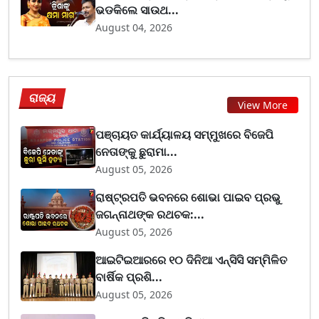
ଭଡକିଲେ ସାଉଥ...
August 04, 2026
ରାଜ୍ୟ
View More
ପଞ୍ଚାୟତ କାର୍ଯ୍ୟାଳୟ ସମ୍ମୁଖରେ ବିଜେପି
ନେତାଙ୍କୁ ଛୁରାମା...
August 05, 2026
ରାଷ୍ଟ୍ରପତି ଭବନରେ ଶୋଭା ପାଇବ ପ୍ରଭୁ
ଜଗନ୍ନାଥଙ୍କ ରଥଚକ:...
August 05, 2026
ଆଇଟିଇଆରରେ ୧୦ ଦିନିଆ ଏନ୍‌ସିସି ସମ୍ମିଳିତ
ବାର୍ଷିକ ପ୍ରଶି...
August 05, 2026