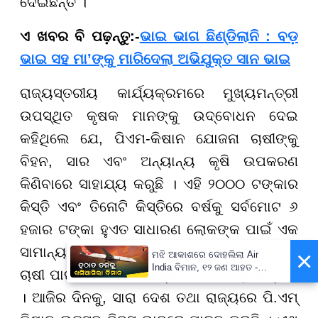
ଦେଇଛନ୍ତି ।
ଏ ଖବର ବି ପଢ଼ନ୍ତୁ:-
ଭାଇ ଭାଗ ଛିଣ୍ଡିଲାନି : ବଡ଼
ଭାଇ ସହ ମା’ଙ୍କୁ ମାରିଦେଲା ଅଭିଯୁକ୍ତ ସାନ ଭାଇ
ରାଜ୍ୟସ୍ତରୀୟ କାର୍ଯ୍ୟକ୍ରମରେ ମୁଖ୍ୟମନ୍ତ୍ରୀ
ଉପସ୍ଥିତ କୃଷକ ମାନଙ୍କୁ ଉଦ୍ବୋଧନ ଦେଇ
କହିଥିଲେ ଯେ, ପିଏମ-କିଷାନ ଯୋଜନା ଚାଷୀଙ୍କୁ
ବିହନ, ସାର ଏବଂ ଅନ୍ୟାନ୍ୟ କୃଷି ଉପକରଣ
କିଣିବାରେ ସାହାଯ୍ୟ କରୁଛି । ଏହି ୨୦୦୦ ଟଙ୍କାର
କିସ୍ତି ଏବଂ ତିନୋଟି କିସ୍ତିରେ ବର୍ଷକୁ ସର୍ବମୋଟ ୬
ହଜାର ଟଙ୍କା ହୁଏତ ସାଧାରଣ ଲୋକଙ୍କ ପାଇଁ ଏକ
ସାମାନ୍ୟ ଅର୍ଥ ହୋଇପାରେ, କିନ୍ତୁ ଜଣେ କ୍ଷୁଦ୍ର
×
ମଝି ଆକାଶରେ ଦୋହଲିଲା Air
India ବିମାନ, ୧୨ ଜଣ ଆହତ -
ଚାଷୀ ପାଇଁ ଏହା ତାର ପରିଶ୍ରମର ଏକ ବଡ଼ ସମ୍ମାନ
PrameyaNews7
। ଆଜିର ଦିନକୁ, ସାରା ଦେଶ ତଥା ରାଜ୍ୟରେ ପି.ଏମ୍