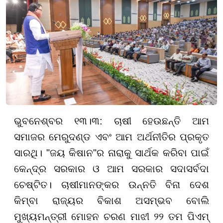
ଭୁବନେଶ୍ବର ୧୩।୩: ଚାଷୀ ହେଉଛନ୍ତି ଆମ
ସମାଜର ମେରୁଦଣ୍ଡ ଏବଂ ଆମ ଅର୍ଥନୀତିର ପ୍ରକୃତ
ସାରଥି। "ଜୟ କିଷାନ"ର ନାରାକୁ ସାର୍ଥକ କରିବା ପାଇଁ
କେନ୍ଦ୍ର ସରକାର ଓ ଆମ ସରକାର ସଦାସର୍ବଦା
ଚେଷ୍ଟିତ। ଚାଷୀମାନଙ୍କର ଉନ୍ନତି ବିନା ଦେଶ
କିମ୍ବା ରାଜ୍ୟର ବିକାଶ ଅସମ୍ଭବ ବୋଲି
ମୁଖ୍ୟମନ୍ତ୍ରୀ ମୋହନ ଚରଣ ମାଝୀ ୨୨ ତମ ପିଏମ୍