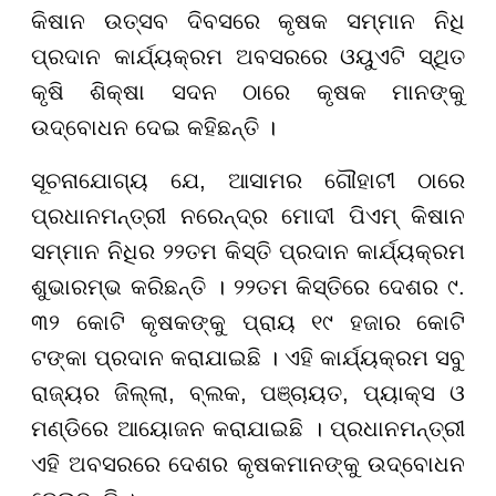
କିଷାନ ଉତ୍ସବ ଦିବସରେ କୃଷକ ସମ୍ମାନ ନିଧି
ପ୍ରଦାନ କାର୍ଯ୍ୟକ୍ରମ ଅବସରରେ ଓୟୁଏଟି ସ୍ଥିତ
କୃଷି ଶିକ୍ଷା ସଦନ ଠାରେ କୃଷକ ମାନଙ୍କୁ
ଉଦ୍ବୋଧନ ଦେଇ କହିଛନ୍ତି ।
ସୂଚନାଯୋଗ୍ୟ ଯେ, ଆସାମର ଗୌହାଟୀ ଠାରେ
ପ୍ରଧାନମନ୍ତ୍ରୀ ନରେନ୍ଦ୍ର ମୋଦୀ ପିଏମ୍ କିଷାନ
ସମ୍ମାନ ନିଧିର ୨୨ତମ କିସ୍ତି ପ୍ରଦାନ କାର୍ଯ୍ୟକ୍ରମ
ଶୁଭାରମ୍ଭ କରିଛନ୍ତି । ୨୨ତମ କିସ୍ତିରେ ଦେଶର ୯.
୩୨ କୋଟି କୃଷକଙ୍କୁ ପ୍ରାୟ ୧୯ ହଜାର କୋଟି
ଟଙ୍କା ପ୍ରଦାନ କରାଯାଇଛି । ଏହି କାର୍ଯ୍ୟକ୍ରମ ସବୁ
ରାଜ୍ୟର ଜିଲ୍ଲା, ବ୍ଲକ, ପଞ୍ଚାୟତ, ପ୍ୟାକ୍ସ ଓ
ମଣ୍ଡିରେ ଆୟୋଜନ କରାଯାଇଛି । ପ୍ରଧାନମନ୍ତ୍ରୀ
ଏହି ଅବସରରେ ଦେଶର କୃଷକମାନଙ୍କୁ ଉଦ୍ବୋଧନ