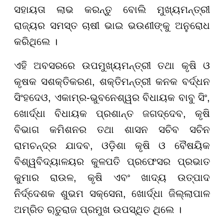
ସହାୟତା ଲାଭ କରନ୍ତୁ ବୋଲି ମୁଖ୍ୟମନ୍ତ୍ରୀ
ରାଜ୍ୟର ସମସ୍ତ ଚାଷୀ ଭାଇ ଭଉଣୀଙ୍କୁ ଅନୁରୋଧ
କରିଥିଲେ ।
ଏହି ଅବସରରେ ଉପମୁଖ୍ୟମନ୍ତ୍ରୀ ତଥା କୃଷି ଓ
କୃଷକ ସଶକ୍ତିକରଣ, ଶକ୍ତିମନ୍ତ୍ରୀ କନକ ବର୍ଦ୍ଧନ
ସିଂହଦେଓ, ଏକାମ୍ର-ଭୁବନେଶ୍ୱର ବିଧାୟକ ବାବୁ ସିଂ,
ଖୋର୍ଦ୍ଧା ବିଧାୟକ ପ୍ରଶାନ୍ତ ଜଗଦ୍ଦେବ, କୃଷି
ବିଭାଗ କମିଶନର ତଥା ଶାସନ ସଚିବ ସଚିନ
ରାମଚନ୍ଦ୍ର ଯାଦବ, ଓଡ଼ିଶା କୃଷି ଓ ବୈଷୟିକ
ବିଶ୍ୱବିଦ୍ୟାଳୟର କୁଳପତି ପ୍ରଫେସର ପ୍ରଭାତ
କୁମାର ରାଉଳ, କୃଷି ଏବଂ ଖାଦ୍ୟ ଉତ୍ପାଦ
ନିର୍ଦ୍ଦେଶକ ଶୁଭମ ସକ୍ସେନା, ଖୋର୍ଦ୍ଧା ଜିଲ୍ଲାପାଳ
ଅମ୍ରିତ ୠତୁରାଜ ପ୍ରମୁଖ ଉପସ୍ଥିତ ଥିଲେ ।