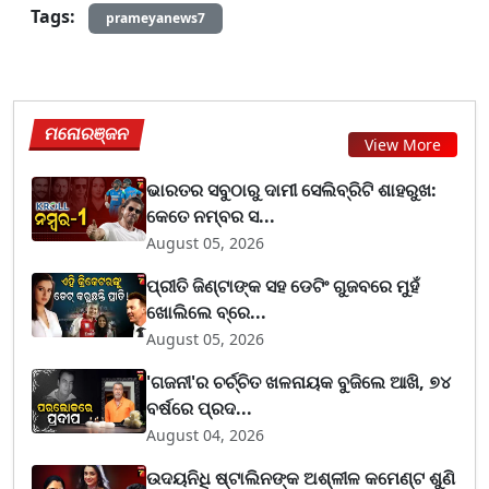
Tags:
prameyanews7
ମନୋରଞ୍ଜନ
View More
ଭାରତର ସବୁଠାରୁ ଦାମୀ ସେଲିବ୍ରିଟି ଶାହରୁଖ:
କେତେ ନମ୍ବର ସ...
August 05, 2026
ପ୍ରୀତି ଜିଣ୍ଟାଙ୍କ ସହ ଡେଟିଂ ଗୁଜବରେ ମୁହଁ
ଖୋଲିଲେ ବ୍ରେ...
August 05, 2026
'ଗଜନୀ'ର ଚର୍ଚ୍ଚିତ ଖଳନାୟକ ବୁଜିଲେ ଆଖି, ୭୪
ବର୍ଷରେ ପ୍ରଦ...
August 04, 2026
ଉଦୟନିଧି ଷ୍ଟାଲିନଙ୍କ ଅଶ୍ଳୀଳ କମେଣ୍ଟ ଶୁଣି