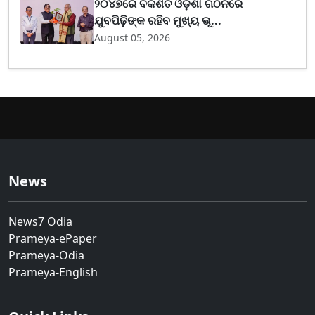
୨୦୪୭ରେ ବିକଶିତ ଓଡ଼ିଶା ଗଠନରେ
ଯୁବପିଢ଼ିଙ୍କ ରହିବ ମୁଖ୍ୟ ଭୂ...
August 05, 2026
News
News7 Odia
Prameya-ePaper
Prameya-Odia
Prameya-English