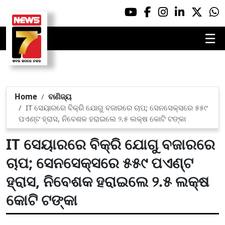
☰
Home
ବାଣିଜ୍ୟ
IT ସେୟାରରେ ବିକ୍ରି ଯୋଗୁ ବଜାରରେ ଚାପ; ସେନସେକ୍ସରେ ୫୫୯
ପଏଣ୍ଟ ହ୍ରାସ, ନିବେଶକ ହରାଇଲେ ୨.୫ ଲକ୍ଷ କୋଟି ଟଙ୍କା
IT ସେୟାରରେ ବିକ୍ରି ଯୋଗୁ ବଜାରରେ
ଚାପ; ସେନସେକ୍ସରେ ୫୫୯ ପଏଣ୍ଟ
ହ୍ରାସ, ନିବେଶକ ହରାଇଲେ ୨.୫ ଲକ୍ଷ
କୋଟି ଟଙ୍କା