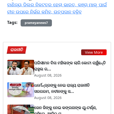
ବାଣିଜ୍ୟ ଡିଲର ନିକଟତର ହେଲା ଭାରତ, କଞ୍ଚା ମାଲ୍ ପାଇଁ
ଚୀନ ଉପରେ ନିର୍ଭର କମିବ, ଉତ୍ପଦାନ ବଢ଼ିବ
Tags:
prameyanews7
ରାଜନୀତି
View More
ପରିସୀମନ ବିନା ମହିଳାଙ୍କ ଲାଗି କୋଟା ଚାହୁଁଛନ୍ତି
ରାହୁଲ ଗ...
August 08, 2026
ଧର୍ମେନ୍ଦ୍ରଙ୍କୁ ନେଇ ରାଜ୍ୟ ରାଜନୀତି
ସରଗରମ, ନବୀନଙ୍କୁ ସ...
August 08, 2026
ଜେନ ଜିଙ୍କୁ ନେଇ କଙ୍ଗନାଙ୍କ ୟୁ-ଟର୍ଣ୍ଣ,
କହିଲେ- ଆଜିର ଯୁ...