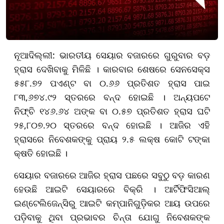
ନୂଆଦିଲ୍ଲୀ: ଭାରତୀୟ ସେୟାର ବଜାରରେ ଗୁରୁବାର ବଡ଼
ହ୍ରାସ ଦେଖିବାକୁ ମିଳିଛି । କାରବାର ଶେଷରେ ସେନସେକ୍ସ
୫୫୮.୭୨ ପଏଣ୍ଟ ବା ୦.୬୬ ପ୍ରତିଶତ ହ୍ରାସ ପାଇ
୮୩,୬୭୪.୯୨ ସ୍ତରରେ ବନ୍ଦ ହୋଇଛି । ଅନ୍ୟପଟେ
ନିଫ୍ଚି ୧୪୬.୬୪ ଅଙ୍କ ବା ୦.୫୭ ପ୍ରତିଶତ ହ୍ରାସ ଘଟି
୨୫,୮୦୭.୨୦ ସ୍ତରରେ ବନ୍ଦ ହୋଇଛି । ଆଜିର ଏହି
ହ୍ରାସରେ ନିବେଶକଙ୍କୁ ପ୍ରାୟ ୨.୫ ଲକ୍ଷ କୋଟି ଟଙ୍କା
କ୍ଷତି ହୋଇଛି ।
ସେୟାର ବଜାରରେ ଆଜିର ହ୍ରାସ ପଛରେ ସବୁଠୁ ବଡ଼ କାରଣ
ହେଉଛି ଆଇଟି ସେୟାରରେ ବିକ୍ରି । ଆର୍ଟିଫିସିଆଲ୍
ଇଣ୍ଟେଲିଜେନ୍ସିରୁ ଆଇଟି କମ୍ପାନିଗୁଡ଼ିକର ଆୟ ଉପରେ
ପଡ଼ିବାକୁ ଥିବା ପ୍ରଭାବର ଚିନ୍ତା ଯୋଗୁ ନିବେଶକଙ୍କ