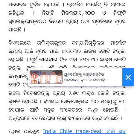
ମନୋବଳ ଦୁର୍ବଳ ହୋଇଛି । ବ୍ରର୍ଡର ମାର୍କେଟ୍ ବି ଚାପରେ
ରହିଥିଲା । ନିଫ୍ଟି ମିଡକ୍ୟାପ୍-୧୦୦ ଓ ନିଫ୍ଟି
ସ୍ମଲକ୍ୟାପ୍-୧୦୦ ଦିନରେ ପ୍ରାୟ ୦.୫ ପ୍ରତିଶତ ହ୍ରାସ
ପାଇଛି ।
ବିଏସଇରେ ତାଲିକ୍ତାଭୁକ୍ତ କମ୍ପାନିଗୁଡ଼ିକର ମାର୍କେଟ
କ୍ୟାପ୍ ଆଜି ହ୍ରାସ ପାଇ ୪୭୨.୩୦ ଲକ୍ଷ କୋଟି ଟଙ୍କା
ହୋଇଛି । ପୂର୍ବ କାରବାର ଦିନ ଏହା ୪୭୪.୯୦ ଲକ୍ଷ କୋଟି
ଟଙ୍କା ଥିଲା । ଏହି ପରି ବିଏସଇରେ ତାଲିକାଭୁକ୍ତ
×
ଯୁବବର୍ଗଙ୍କୁ ବାହ୍ୟଶକ୍ତିର
କମ୍ପାନିଗୁଡ଼ିକ ବାଜାର ପୁଞ୍ଜି ଆଦି ପ୍ରାୟ ୨.୬୯ ଲକ୍ଷ
ପ୍ରଭାବରୁ ଦୂରେଇ ରହିବାକୁ
କୋଟି ଟଙ୍କା ହ୍ରାସ ପାଇଛି । ଅନ୍ୟ ଶବ୍ଦରେ କହିବାକୁ
ଆହ୍ୱାନ, ରାଜ୍ୟବ୍ୟାପୀ ‘ଘରେ
ଘରେ ତ୍ରିରଙ୍ଗା’ ଅଭିଯାନ
ଗଲେ ନିବେଶକଙ୍କୁ ପ୍ରାୟ ୨.୬୯ ଲକ୍ଷ କୋଟି ଟଙ୍କା
କ୍ଷତି ହୋଇଛି । ବିଏସଇ ସେନସେକ୍ସର ୩୦ ମଧ୍ୟରୁ ୧୩
ସେୟାର ଆଜି ସବୁଜ ସଂକେତରେ ବନ୍ଦ ହୋଇଛି ।
ଅନ୍ୟପଟେ ୧୭ ସେୟାର ଲାଲ୍ ସଂକେତରେ ବନ୍ଦ ହୋଇଛି ।
ଅଧିକ ପଢନ୍ତୁ:
India Chile trade-deal: ଚିଲି ସହ