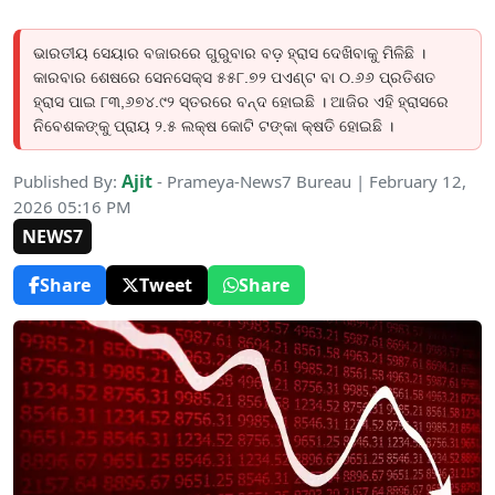
ଭାରତୀୟ ସେୟାର ବଜାରରେ ଗୁରୁବାର ବଡ଼ ହ୍ରାସ ଦେଖିବାକୁ ମିଳିଛି ।
କାରବାର ଶେଷରେ ସେନସେକ୍ସ ୫୫୮.୭୨ ପଏଣ୍ଟ ବା ୦.୬୬ ପ୍ରତିଶତ
ହ୍ରାସ ପାଇ ୮୩,୬୭୪.୯୨ ସ୍ତରରେ ବନ୍ଦ ହୋଇଛି । ଆଜିର ଏହି ହ୍ରାସରେ
ନିବେଶକଙ୍କୁ ପ୍ରାୟ ୨.୫ ଲକ୍ଷ କୋଟି ଟଙ୍କା କ୍ଷତି ହୋଇଛି ।
Ajit
Published By:
- Prameya-News7 Bureau | February 12,
2026 05:16 PM
NEWS7
Share
Tweet
Share