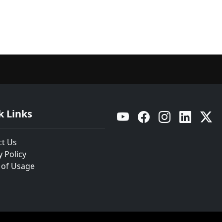
k Links
YouTube
Facebook
Instagram
Linkedin
Twitt
ct Us
y Policy
 of Usage