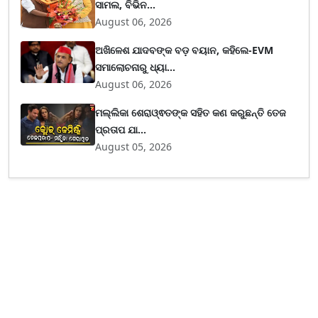
ସାମଲ, ବିଭିନ...
August 06, 2026
ଅଖିଳେଶ ଯାଦବଙ୍କ ବଡ଼ ବୟାନ, କହିଲେ-EVM
ସମାଲୋଚନାରୁ ଧ୍ୟା...
August 06, 2026
ମଲ୍ଲିକା ଶେରାଓ୍ଵତଙ୍କ ସହିତ କଣ କରୁଛନ୍ତି ତେଜ
ପ୍ରତାପ ଯା...
August 05, 2026