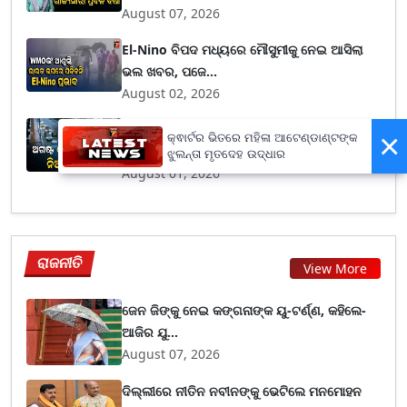
August 07, 2026
El-Nino ବିପଦ ମଧ୍ୟରେ ମୌସୁମୀକୁ ନେଇ ଆସିଲା
ଭଲ ଖବର, ପଜେ...
August 02, 2026
Weather Forecast : ଜୁଲାଇ ନିର୍ଧୁମ ଢାଳିଲା,
×
କ୍ଵାର୍ଟର ଭିତରେ ମହିଳା ଆଟେଣ୍ଡାଣ୍ଟଙ୍କ
ଅଗଷ୍ଟ ଓ ସ...
ଝୁଲନ୍ତା ମୃତଦେହ ଉଦ୍ଧାର
August 01, 2026
ରାଜନୀତି
View More
ଜେନ ଜିଙ୍କୁ ନେଇ କଙ୍ଗନାଙ୍କ ୟୁ-ଟର୍ଣ୍ଣ, କହିଲେ-
ଆଜିର ଯୁ...
August 07, 2026
ଦିଲ୍ଲୀରେ ନୀତିନ ନବୀନଙ୍କୁ ଭେଟିଲେ ମନମୋହନ