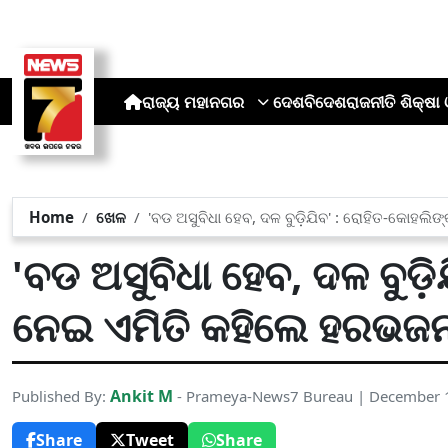
ରାଜ୍ୟ
ମହାନଗର
ଦେଶ
ବିଦେଶ
ରାଜନୀତି
ଶିକ୍ଷା 
Home
ଖେଳ
'ବଡ ଅସୁବିଧା ହେବ, ଦଳ ବୁଡ଼ିଯିବ' : ରୋହିତ-କୋହଲ
'ବଡ ଅସୁବିଧା ହେବ, ଦଳ ବୁଡ଼ି
ନେଇ ଏମିତି କହିଲେ ହରଭଜ
Ankit M
Published By:
- Prameya-News7 Bureau | December 
Share
Tweet
Share