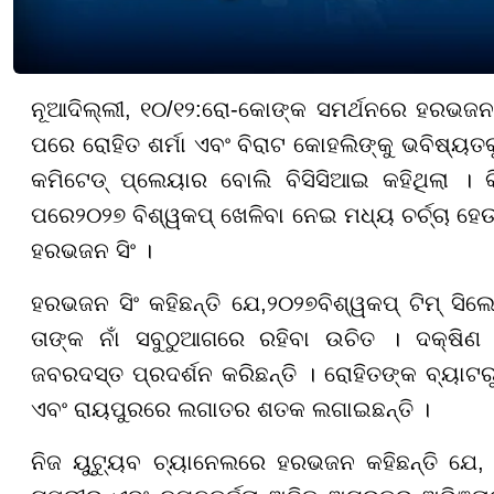
ନୂଆଦିଲ୍ଲୀ, ୧୦/୧୨:
ରୋ-କୋଙ୍କ ସମର୍ଥନରେ ହରଭଜନ 
ପରେ ରୋହିତ ଶର୍ମା ଏବଂ ବିରାଟ କୋହଲିଙ୍କୁ ଭବିଷ୍ୟତ
କମିଟେଡ୍ ପ୍ଲେୟାର ବୋଲି ବିସିସିଆଇ କହିଥିଲା । 
ପରେ
୨୦୨୭
ବିଶ୍ୱକପ୍ ଖେଳିବା ନେଇ ମଧ୍ୟ ଚର୍ଚ୍ଚା ହେଉ
ହରଭଜନ ସିଂ ।
ହରଭଜନ ସିଂ କହିଛନ୍ତି ଯେ,
୨୦୨୭
ବିଶ୍ୱକପ୍ ଟିମ୍ ସି
ତାଙ୍କ ନାଁ ସବୁ
ଠୁ
ଆଗରେ ରହିବା ଉଚିତ । ଦକ୍ଷିଣ 
ଜବରଦସ୍ତ ପ୍ରଦର୍ଶନ କରିଛନ୍ତି । ରୋହିତଙ୍କ ବ୍ୟାଟରୁ 
ଏବଂ ରାୟପୁରରେ ଲଗାତର ଶତକ ଲଗାଇଛନ୍ତି ।
ନିଜ ୟୁଟ୍ୟୁବ ଚ୍ୟାନେଲରେ ହରଭଜନ କହିଛନ୍ତି ଯେ,