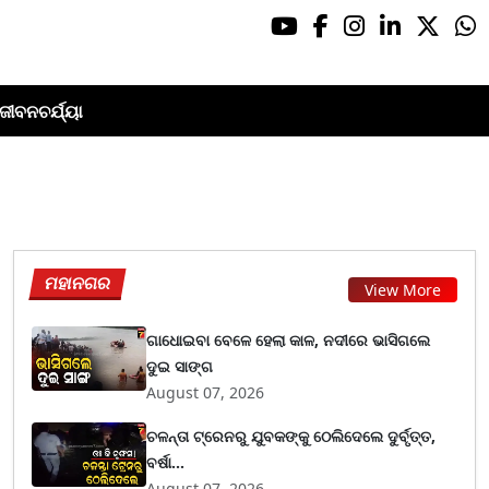
ଜୀବନଚର୍ଯ୍ୟା
ମହାନଗର
View More
ଗାଧୋଇବା ବେଳେ ହେଲା କାଳ, ନଦୀରେ ଭାସିଗଲେ
ଦୁଇ ସାଙ୍ଗ
August 07, 2026
ଚଳନ୍ତା ଟ୍ରେନରୁ ଯୁବକଙ୍କୁ ଠେଲିଦେଲେ ଦୁର୍ବୃତ୍ତ,
ବର୍ଷା...
August 07, 2026