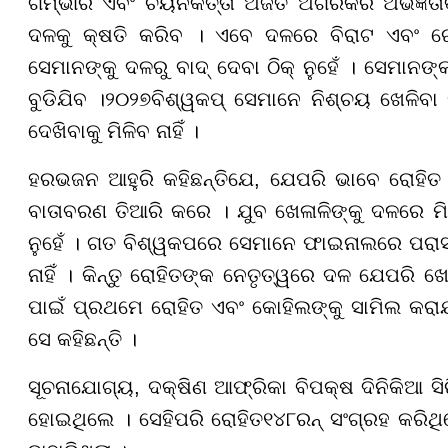
ଗମ୍ଭୀର ଏବଂ ଚୟନକର୍ତ୍ତା ଅଜିତ ଅଗରକର ଅଭିଜ୍ଞତାକ
ଦଳକୁ କ୍ଷତି କରିବ । ଏବେ ଦଳରେ ବିରାଟ ଏବଂ ରୋହ
ସେମାନଙ୍କୁ ଦଳରୁ ବାଦ୍ ଦେବା ଠିକ୍ ନୁହେଁ । ସେମାନ
ବୁଡିଯିବ ।
୨୦୨୭
ବିଶ୍ୱକପ୍ ସେମାନେ ନିଶ୍ଚୟ ଖେଳିବ
ଦେଖିବାକୁ ମିଳିବ ନାହିଁ ।
ହରଭଜନ ଆହୁରି କହିଛନ୍ତି
ଯେ
, ଯେପରି ଭାବେ ରୋହିତ
ବାତାବରଣ ତିଆରି କରେ । ଯୁବ ଖେଳାଳିଙ୍କୁ ଦଳରେ ମିଶା
ନୁହେଁ । ଗତ ବିଶ୍ୱକପରେ ସେମାନେ ଫାଇନାଲରେ ପରାସ୍
ନାହିଁ । କିନ୍ତୁ ରୋହିତଙ୍କ ନେତୃତ୍ୱରେ ଦଳ ଯେପରି ଖ
ପାଇଁ ପ୍ରଥମେ ରୋହିତ ଏବଂ କୋହିଲଙ୍କୁ ସାମିଲ କର
ସେ କହିଛନ୍ତି ।
ସୂଚନାଯୋଗ୍ୟ, ଦକ୍ଷିଣ ଆଫ୍ରିକା ବିପକ୍ଷ ଦିନିକିଆ ସ
ହୋଇଥିଲେ । ସେହିପରି ରୋହିତ
୧୪୮
ରନ୍ ସଂଗ୍ରହ କରିଥ