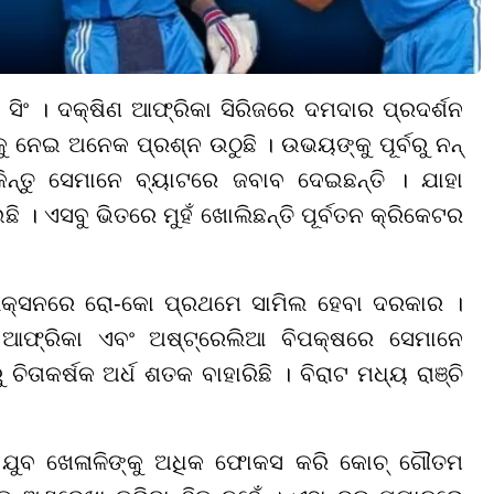
ସିଂ । ଦକ୍ଷିଣ ଆଫ୍ରିକା ସିରିଜରେ ଦମଦାର ପ୍ରଦର୍ଶନ
କୁ ନେଇ ଅନେକ ପ୍ରଶ୍ନ ଉଠୁଛି । ଉଭୟଙ୍କୁ ପୂର୍ବରୁ ନନ୍
କିନ୍ତୁ ସେମାନେ ବ୍ୟାଟରେ ଜବାବ ଦେଇଛନ୍ତି । ଯାହା
ଛି । ଏସବୁ ଭିତରେ ମୁହଁ ଖୋଲିଛନ୍ତି ପୂର୍ବତନ କ୍ରିକେଟର
ଲେକ୍ସନରେ ରୋ-କୋ ପ୍ରଥମେ ସାମିଲ ହେବା ଦରକାର ।
ଆଫ୍ରିକା ଏବଂ ଅଷ୍ଟ୍ରେଲିଆ ବିପକ୍ଷରେ ସେମାନେ
ଚିତାକର୍ଷକ ଅର୍ଧ ଶତକ ବାହାରିଛି । ବିରାଟ ମଧ୍ୟ ରାଞ୍ଚି
 ଯୁବ ଖେଳାଳିଙ୍କୁ ଅଧିକ ଫୋକସ କରି କୋଚ୍ ଗୌତମ