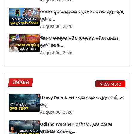
ବଦଳିବ ଭୁବନେଶ୍ବରର ଟ୍ରାଫିକ ସିଗନାଲ ବ୍ୟବସ୍ଥା,
ଦୁର୍ଗା ପ...
August 06, 2026
‘ସିନେଟ ମେମ୍ବର କହି ହସ୍ତକ୍ଷେପ କରିବା ଆଧାର
ନୁହେଁ’: ରେଭ...
August 06, 2026
ପାଣିପାଗ
View More
Heavy Rain Alert : ଲାଗି ରହିବ ଲଘୁଚାପ ବର୍ଷା, ୧୭
ଜିଲ୍...
August 08, 2026
Odisha Weather: ୨ ଦିନ ରାଜ୍ୟର ଅନେକ
ସ୍ଥାନରେ ପ୍ରବଳରୁ...