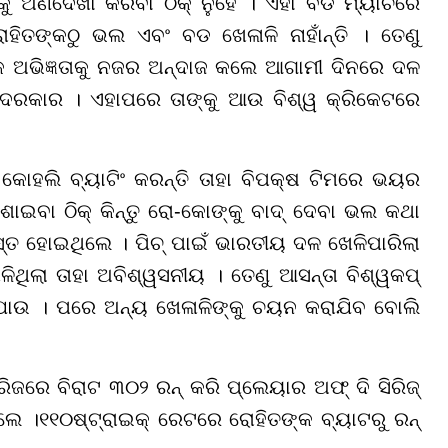
ୁ ଅଣଦେଖା କରିବା ଠିକ୍ ନୁହେଁ । ଏହା ବଡ ମ୍ୟାଚରେ
ିତଙ୍କଠୁ ଭଲ ଏବଂ ବଡ ଖେଳାଳି ନାହାଁନ୍ତି । ତେଣୁ
ଙ୍କ ଅଭିଜ୍ଞତାକୁ ନଜର ଅନ୍ଦାଜ କଲେ ଆଗାମୀ ଦିନରେ ଦଳ
ା ଦରକାର । ଏହାପରେ ତାଙ୍କୁ ଆଉ ବିଶ୍ୱ କ୍ରିକେଟରେ
 କୋହଲି ବ୍ୟାଟିଂ କରନ୍ତି ତାହା ବିପକ୍ଷ ଟିମରେ ଭୟର
ଇବା ଠିକ୍ କିନ୍ତୁ ରୋ-କୋଙ୍କୁ ବାଦ୍ ଦେବା ଭଲ କଥା
ତ ହୋଇଥିଲେ । ପିଚ୍ ପାଇଁ ଭାରତୀୟ ଦଳ ଖେଳିପାରିଲା
େଳିଥିଲା ତାହା ଅବିଶ୍ୱସନୀୟ । ତେଣୁ ଆସନ୍ତା ବିଶ୍ୱକପ୍
ାଯାଉ । ପରେ ଅନ୍ୟ ଖେଳାଳିଙ୍କୁ ଚୟନ କରାଯିବ ବୋଲି
ିରିଜରେ ବିରାଟ
୩୦୨
ରନ୍ କରି ପ୍ଲେୟାର ଅଫ୍ ଦି ସିରିଜ୍
ିଲେ ।
୧୧୦
ଷ୍ଟ୍ରାଇକ୍ ରେଟରେ ରୋହିତଙ୍କ ବ୍ୟାଟରୁ ରନ୍