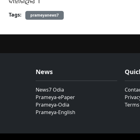
ବାହାରିଥିଲା ।
Tags:
prameyanews7
News
Quic
News7 Odia
Conta
Prameya-ePaper
Privac
Prameya-Odia
Terms
Prameya-English