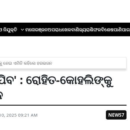
ଓ ନିଯୁକ୍ତି
ମନୋରଞ୍ଜନ
ଅପରାଧ
ଖେଳ
ବାଣିଜ୍ୟ
ରାଶିଫଳ
ବିଶେଷ
ପାଣିପାଗ
ିଙ୍କୁ ନେଇ ଏମିତି କହିଲେ ହରଭଜନ
ଯିବ' : ରୋହିତ-କୋହଲିଙ୍କୁ
ନ
NEWS7
10, 2025 09:21 AM