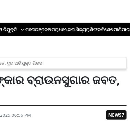
ଓ ନିଯୁକ୍ତି
ମନୋରଞ୍ଜନ
ଅପରାଧ
ଖେଳ
ବାଣିଜ୍ୟ
ରାଶିଫଳ
ବିଶେଷ
ପାଣିପାଗ
ତ, ଦୁଇ ଅଭିଯୁକ୍ତ ଗିରଫ
କାର ବ୍ରାଉନସୁଗାର ଜବତ,
NEWS7
 2025 06:56 PM