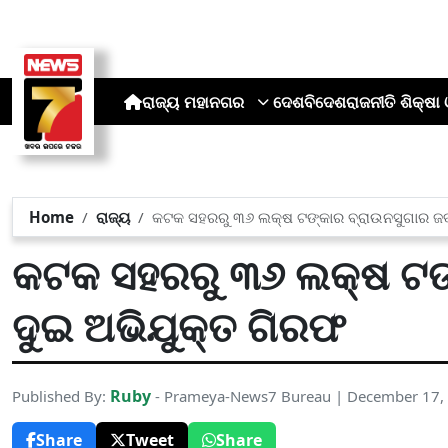
ରାଜ୍ୟ
ମହାନଗର
ଦେଶ
ବିଦେଶ
ରାଜନୀତି
ଶିକ୍ଷା 
Home
ରାଜ୍ୟ
କଟକ ସହରରୁ ୩୬ ଲକ୍ଷ ଟଙ୍କାର ବ୍ରାଉନସୁଗାର ଜବ
କଟକ ସହରରୁ ୩୬ ଲକ୍ଷ ଟଙ୍
ଦୁଇ ଅଭିଯୁକ୍ତ ଗିରଫ
Ruby
Published By:
- Prameya-News7 Bureau | December 17,
Share
Tweet
Share