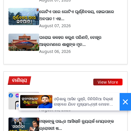
ଗୋଟିଏ ପରେ ଗୋଟିଏ ଘୂର୍ଣ୍ଣିବଳୟ, ହୋଇପାରେ
ଅବପାତ ! ଏହ...
August 07, 2026
ଘରୋଇ କଳହର କରୁଣ ପରିଣତି, ବୋହୂର
ଆକ୍ରମଣରେ ଶାଶୁଙ୍କ ମୃତ...
August 06, 2026
ବାଣିଜ୍ୟ
View More
ମୋଦିଙ୍କ ଭିଡିଓ ହଟାଇବା ଘଟଣା ପରେ ମେଟା
×
ଓଡ଼ିଶାକୁ ଆସିବ ପୁଞ୍ଜି, ତିନିଦିନିଆ ଦିଲ୍ଲୀ
ଉପରେ କେନ୍ଦ୍ରର କ...
ଗସ୍ତରେ ଯିବେ ମୁଖ୍ୟମନ୍ତ୍ରୀ ମୋହନ
August 06, 2026
ମାଝୀ
ମସ୍କଙ୍କୁ ପସନ୍ଦ ଆସିଲାନି ନ୍ୟୁୟର୍କ ମେୟରଙ୍କ
ଗ୍ରୋସରୀ ଷ...