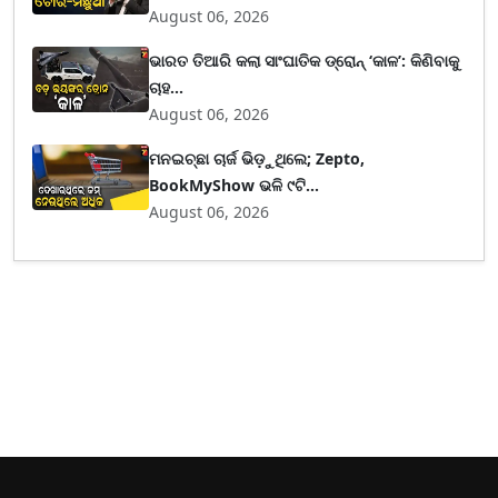
August 06, 2026
ଭାରତ ତିଆରି କଲା ସାଂଘାତିକ ଡ୍ରୋନ୍ ‘କାଳ’: କିଣିବାକୁ
ଚାହ...
August 06, 2026
ମନଇଚ୍ଛା ଚାର୍ଜ ଭିଡ଼ୁଥିଲେ; Zepto,
BookMyShow ଭଳି ୯ଟି...
August 06, 2026