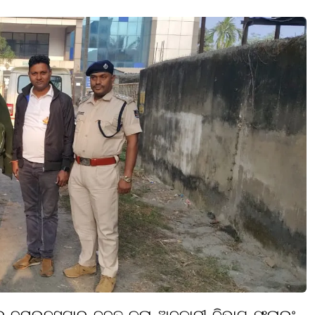
 ବ୍ରାଉନସୁଗାର ଜବତ କଲା ଅବକାରୀ ବିଭାଗ ଫ୍ଲାଇଂ