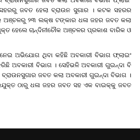
ଟକ ସହରରୁ ଜବତ ହେଲା ବ୍ରାଉନ ସୁଗାର । କଟକ ସହରର
ାର ଅଞ୍ଚଳରୁ ୨୩ ଲକ୍ଷ ଟଙ୍କାର ଧଳା ଜହର ଜବତ କଲା
ଯୁକ୍ତ ହେଲେ ଚାନ୍ଦିନୀଚୌକ ଅଞ୍ଚଳର ପ୍ରକାଶ ବାରିକ ଓ
ି ନେଇ ଅଭିଯୋଗ ଥିବା କହିଛି ଅବକାରୀ ବିଭାଗ ଫ୍ଲାଇଂ
ରିଛି ଅବକାରୀ ବିଭାଗ । ସେହିଭଳି ଅବକାରୀ ଗୁଇନ୍ଦା ବି
 ବ୍ରାଉନସୁଗାର ଜବତ କଲା ଅବକାରୀ ଗୁଇନ୍ଦା ବିଭାଗ ।
ିଯୁକ୍ତ ଠାରୁ ଧଳା ଜହର ଜବତ ସହ ଏକ ବାଇକ୍କୁ ଜବତ