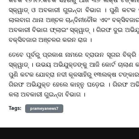
ସ୍କ୍ୱାଡ୍ ଓ ଅବକାରୀ ଗୁଇନ୍ଦା ବିଭାଗ । ପୁଣି କ
ଲାଲବାଗ ଥାନା ଅଞ୍ଚଳ ଚାନ୍ଦିନୀଚୌକ ଏବଂ ବକ୍ସିବଜ
ଅବକାରୀ ବିଭାଗ ଫ୍ଲାଇଂ ସ୍କ୍ୱାଡ୍ । ଗିରଫ ଦୁଇ ଅଭି
ବକ୍ସିବଜାର ଅଞ୍ଚଳର କରନ ରାଜ ।
ତେବେ ପୂର୍ବରୁ ପ୍ରକାଶ ନାମରେ ବ୍ରାଉନ ସୂଗର ବିକ୍ର
ସ୍କ୍ୱାଡ୍ । ଉଭୟ ଅଭିଯୁକ୍ତଙ୍କୁ ଆଜି କୋର୍ଟ ଚାଲାଣ କ
ପୁଣି କଟକ ଯୋବ୍ରା ନଦୀ କୂଳସାହିରୁ ୧୩ଲକ୍ଷ ଟଙ୍କାର
ଗିରଫ ଅଭିଯୁକ୍ତ ହେଲେ କାହ୍ନୁ ଘଡ଼େଇ । ଗିରଫ ଅଭ
କଲା ଅବକାରୀ ଗୁଇନ୍ଦା ବିଭାଗ ।
Tags:
prameyanews7