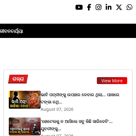
ଜୀବନଚର୍ଯ୍ୟା
ରାଜ୍ୟ
View More
ଭାବି ପତ୍ନୀଙ୍କୁ ଉପହାର ଦେବାର ଥିଲା... ପାଖରେ
ଟଙ୍କା ନଥି...
August 07, 2026
'ହୋଟେଲକୁ ନ ଆସିଲେ ସବୁ କିଛି ସାରିଦେବି'...
ଯୁବତୀଙ୍କୁ...
August 07, 2026