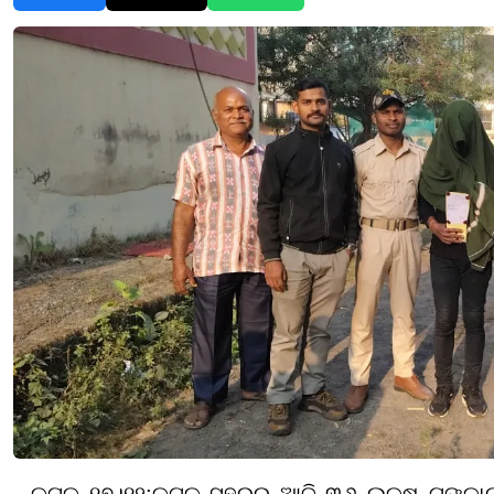
କଟକ ୧୭।୧୨:
କଟକ ସହରରୁ ଆଜି ୩୬ ଲକ୍ଷ ଟଙ୍କାର