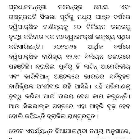
ପ୍ରଧାନମନ୍ତ୍ରୀ ନରେନ୍ଦ୍ର ମୋଦୀ ଏବଂ
ରାଷ୍ଟ୍ରପତି ସିଲଭା ପୂର୍ବରୁ ମଧ୍ୟ ପାଞ୍ଚ ବର୍ଷରେ
ଦ୍ୱିପାକ୍ଷିକ ବାଣିଜ୍ୟକୁ ୨୦ ବିଲିୟନ ଡଲାରକୁ
ବୃଦ୍ଧି କରିବାର ଏକ ମହତ୍ୱାକାଂକ୍ଷୀ ଲକ୍ଷ୍ୟ ସ୍ଥିର
କରିସାରିଛନ୍ତି। ୨୦୨୪-୨୫ ଆର୍ଥିକ ବର୍ଷରେ
ଦ୍ୱିପାକ୍ଷିକ ବାଣିଜ୍ୟ ୧୨.୧୯ ବିଲିୟନ ଡଲାରରେ
ପହଞ୍ଚିଛି। ବ୍ରାଜିଲ ପୂର୍ବରୁ ହିଁ ଲାଟିନ୍ ଆମେରିକୀୟ
ଏବଂ କାରିବିଆନ୍ ଅଞ୍ଚଳରେ ଭାରତର ସର୍ବବୃହତ
ବାଣିଜ୍ୟିକ ଅଂଶୀଦାର ରହି ଆସିଛି। ଏହି ପରିମାଣକୁ
ବୃଦ୍ଧି କରିବା ପାଇଁ ଉଭୟ ଦେଶ କାମ କରୁଛନ୍ତି।
ଆଉ ସିଲଭାଙ୍କ ଗସ୍ତରେ ଏହା ଆହୁରି ଦୃଢ଼ ହେବ
ବୋଲି କହିଛନ୍ତି ବ୍ରାଜିଲ ରାଷ୍ଟ୍ରଦୂତ।
ତେବେ ଏପର୍ଯ୍ୟନ୍ତ ଦିଆଯାଇଥିବା ତଥ୍ୟ ଅନୁସାରେ,