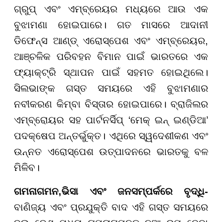
ଗ୍ରୁପ୍ ଏବଂ ଏମ୍ବ୍ରେୟର ମଧ୍ୟରେ ଆଉ ଏକ
ବୁଝାମଣା ହୋଇପାରେ। ଗତ ମାସରେ ଆଦାନୀ
ଡିଫେନ୍ସ ଆଣ୍ଡ୍ ଏରୋସ୍ପେଶ ଏବଂ ଏମ୍ବ୍ରେୟର,
ଆଞ୍ଚଳିକ ପରିବହନ ବିମାନ ପାଇଁ ଭାରତରେ ଏକ
ଫ୍ୟାକ୍ଟ୍ରି ସ୍ଥାପନ ପାଇଁ ସହମତ ହୋଇଥିଲେ।
ସିଲଭାଙ୍କ ଗସ୍ତ ସମୟରେ ଏହି ବୁଝାମଣାର
ନବୀକରଣ କିମ୍ବା ବିସ୍ତାର ହୋଇପାରେ। ବ୍ରାଜିଲର
ଏମ୍ବ୍ରୋୟର ସହ ପାର୍ଟନର୍ସିପ୍ ‘ମେକ୍ ଇନ୍ ଇଣ୍ଡିଆ’
ପଦକ୍ଷେପ ଅନ୍ତର୍ଭୁକ୍ତ। ଏଥିରେ ସ୍ୱଦେଶୀକଣ ଏବଂ
ଉନ୍ନତ ଏରୋସ୍ପେଶ ଉତ୍ପାଦନରେ ଭାରତକୁ ବଳ
ମିଳିବ।
ଗମନାଗମନ,
ଭିସା ଏବଂ ଜନସମ୍ପର୍କରେ ବୃଦ୍ଧି-
ବାଣିଜ୍ୟ ଏବଂ ପ୍ରଯୁକ୍ତି ବାଦ ଏହି ଗସ୍ତ ସମୟରେ