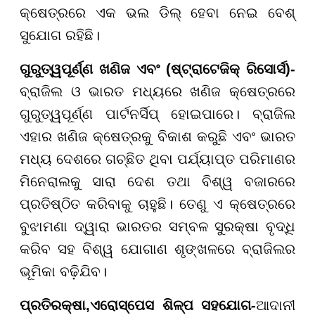
କ୍ଷେତ୍ରରେ ଏକ ଭଲ ଡିଲ୍ ହେବା ନେଇ ବେଶ୍
ସୁଯୋଗ ରହିଛି।
ଗୁରୁତ୍ୱପୂର୍ଣ୍ଣ ଖଣିଜ ଏବଂ (ଷ୍ଟ୍ରାଟେଜିକ୍ ରିସୋର୍ସ)-
ବ୍ରାଜିଲ ଓ ଭାରତ ମଧ୍ୟରେ ଖଣିଜ କ୍ଷେତ୍ରରେ
ଗୁରୁତ୍ୱପୂର୍ଣ୍ଣ ପାର୍ଟନର୍ସିପ୍ ହୋଇପାରେ। ବ୍ରାଜିଲ
ଏହାର ଖଣିଜ କ୍ଷେତ୍ରକୁ ବିକାଶ କରୁଛି ଏବଂ ଭାରତ
ମଧ୍ୟ ଦେଶରେ ଗଚ୍ଛିତ ଥିବା ପର୍ଯ୍ୟାପ୍ତ ପରିମାଣର
ମିନେରାଲକୁ ସାରା ଦେଶ ତଥା ବିଶ୍ୱ ବଜାରରେ
ପ୍ରତିଷ୍ଠିତ କରିବାକୁ ଚାହୁଛି। ତେଣୁ ଏ କ୍ଷେତ୍ରରେ
ବୁଝାମଣା ଦ୍ୱାରା ଭାରତର ସମ୍ବଳ ସୁରକ୍ଷା ବୃଦ୍ଧି
କରିବ ସହ ବିଶ୍ୱ ଯୋଗାଣ ଶୃଙ୍ଖଳରେ ବ୍ରାଜିଲର
ଭୂମିକା ବଢ଼ିଯିବ।
ପ୍ରତିରକ୍ଷା,
ଏରୋସ୍ପେସ ଶିଳ୍ପ ସହଯୋଗ-
ଆଦାନୀ