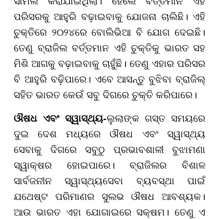
ସାମିଲ କରାଯାଇଥିଲା। ହେଲେ ବର୍ତ୍ତମାନ ଏହି
ପରିସରକୁ ଆହୁରି ବଢ଼ାଇବାକୁ ଯୋଜନା ଚାଲିଛି। ଏହି
ଚୁକ୍ତିରେ ୨୦୨୪ରେ ବୋଲିଭିଆ ବି ଯୋଗ ଦେଇଛି।
ତେଣୁ ବ୍ରାଜିଲ ବର୍ତ୍ତମାନ ଏହି ଚୁକ୍ତିକୁ ଭାରତ ସହ
ମିଶି ଆଗକୁ ବଢ଼ାଇବାକୁ ଚାହୁଁଛି। ତେଣୁ ଏହାର ପରିସର
ବି ଆହୁରି ବଢ଼ିପାରେ। ଏବେ ଆସନ୍ତୁ ବୁଝିବା ବ୍ରାଜିଲ୍
ସହିତ ଭାରତ କେଉଁ ସବୁ ଦିଗରେ ଚୁକ୍ତି କରିପାରେ।
ଔଷଧ ଏବଂ ସ୍ୱାସ୍ଥ୍ୟ-
ଲୁଲାଙ୍କ ଗସ୍ତ ସମୟରେ
ଦୁଇ ଦେଶ ମଧ୍ୟରେ ଔଷଧ ଏବଂ ସ୍ୱାସ୍ଥ୍ୟ
ସେବାକୁ ଦିଗରେ ସବୁଠୁ ପ୍ରଭାବଶାଳୀ ବୁଝାମଣା
ସ୍ୱାକ୍ଷର ହୋଇପାରେ। ବ୍ରାଜିଲର ବିଶାଳ
ସାର୍ବଜନୀନ ସ୍ୱାସ୍ଥ୍ୟସେବା ବ୍ୟବସ୍ଥା ପାଇଁ
ଯଥେଷ୍ଟ ପରିମାଣର ସୁଲଭ ଔଷଧ ଆବଶ୍ୟକ।
ଆଉ ଭାରତ ଏହା ଯୋଗାଇରେ ସକ୍ଷମ। ତେଣୁ ଏ