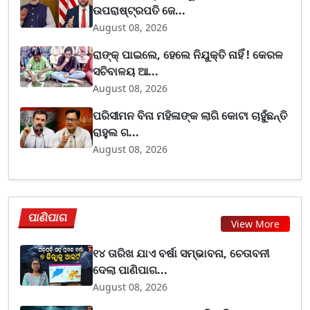
ଉପରାଷ୍ଟ୍ରପତି ଜେ...
August 08, 2026
ରାଙ୍କ୍ ପାଇଲେ, ହେଲେ ନିଯୁକ୍ତି ନାହିଁ ! କେରଳ
ସଚିବାଳୟ ଆ...
August 08, 2026
ପରିସୀମନ ବିନା ମହିଳାଙ୍କ ଲାଗି କୋଟା ଚାହୁଁଛନ୍ତି
ରାହୁଲ ଗ...
August 08, 2026
ପାଣିପାଗ
View More
୧୪ ତାରିଖ ଯାଏ ବର୍ଷା ସମ୍ଭାବନା, ଚେତାବନୀ
ଦେଲା ପାଣିପାଗ...
August 08, 2026