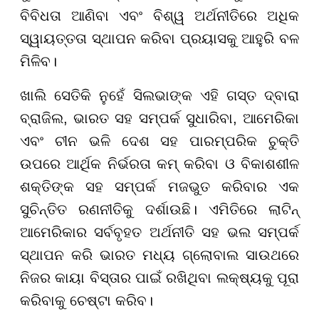
ବିବିଧତା ଆଣିବା ଏବଂ ବିଶ୍ୱ ଅର୍ଥନୀତିରେ ଅଧିକ
ସ୍ୱାୟତ୍ତତା ସ୍ଥାପନ କରିବା ପ୍ରୟାସକୁ ଆହୁରି ବଳ
ମିଳିବ।
ଖାଲି ସେତିକି ନୁହେଁ ସିଲଭାଙ୍କ ଏହି ଗସ୍ତ ଦ୍ବାରା
ବ୍ରାଜିଲ, ଭାରତ ସହ ସମ୍ପର୍କ ସୁଧାରିବା, ଆମେରିକା
ଏବଂ ଚୀନ ଭଳି ଦେଶ ସହ ପାରମ୍ପରିକ ଚୁକ୍ତି
ଉପରେ ଆର୍ଥିକ ନିର୍ଭରତା କମ୍ କରିବା ଓ ବିକାଶଶୀଳ
ଶକ୍ତିଙ୍କ ସହ ସମ୍ପର୍କ ମଜଭୁତ କରିବାର ଏକ
ସୁଚିନ୍ତିତ ରଣନୀତିକୁ ଦର୍ଶାଉଛି। ଏମିତିରେ ଲାଟିନ୍
ଆମେରିକାର ସର୍ବବୃହତ ଅର୍ଥନୀତି ସହ ଭଲ ସମ୍ପର୍କ
ସ୍ଥାପନ କରି ଭାରତ ମଧ୍ୟ ଗ୍ଲୋବାଲ ସାଉଥରେ
ନିଜର କାୟା ବିସ୍ତାର ପାଇଁ ରଖିଥିବା ଲକ୍ଷ୍ୟକୁ ପୂରା
କରିବାକୁ ଚେଷ୍ଟା କରିବ।