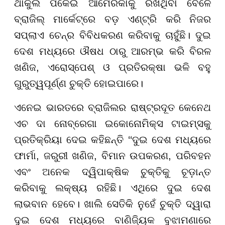
ଥାକୁଲ ପକେଇ ଆମେରିକାକୁ ରଖିଥିବା ବେଳେ
ବ୍ରାଜିଲ୍ ମାର୍କେଟ୍ରେ ବଡ଼ ଏଣ୍ଟ୍ରି କରି ନିଜର
ସପ୍ଲାଏ ଚେନ୍‌ର ବିବିଧକରଣ କରିବାକୁ ଚାହୁଁଛି। ଦୁଇ
ଦେଶ ମଧ୍ୟରେ ଔଷଧ ଠାରୁ ଆରମ୍ଭ କରି ବିରଳ
ଖଣିଜ, ଏରୋସ୍ପେଶ୍ ଓ ପ୍ରତିରକ୍ଷା ଭଳି ବହୁ
ଗୁରୁତ୍ୱପୂର୍ଣ୍ଣ ଚୁକ୍ତି ହୋଇପାରେ।
ଏନେଇ ଭାରତରେ ବ୍ରାଜିଲର ରାଷ୍ଟ୍ରଦୂତ କେନେଥ
ଏଚ ଦା ନୋବ୍ରେଗା ଇକୋନୋମିକ୍ସ ଟାଇମ୍ସକୁ
ପ୍ରତିକ୍ରିୟା ଦେଇ କହିଛନ୍ତି ‘‘ଦୁଇ ଦେଶ ମଧ୍ୟରେ
ଫାର୍ମା, ଜରୁରୀ ଖଣିଜ, ବିମାନ ଉପକରଣ, ପରିବହନ
ଏବଂ ଅନେକ ଦ୍ୱିପାକ୍ଷିକ ଚୁକ୍ତିକୁ ଚୂଡ଼ାନ୍ତ
କରିବାକୁ ଲକ୍ଷ୍ୟ ରହିଛି। ଏଥିରେ ଦୁଇ ଦେଶ
ଲାଭବାନ ହେବେ। ଖାଲି ସେତିକି ନୁହେଁ ଚୁକ୍ତି ଦ୍ୱାରା
ଦୁଇ ଦେଶ ମଧ୍ୟରେ ବାଣିଜ୍ୟିକ ବୁଝାମଣାରେ