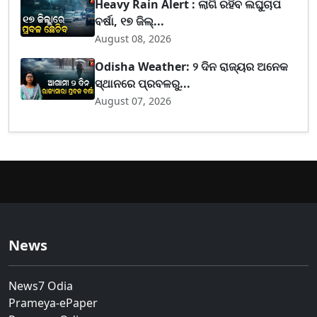
Heavy Rain Alert : ଲାଗି ରହିବ ଲଘୁଚାପ
ବର୍ଷା, ୧୭ ଜିଲ୍...
August 08, 2026
Odisha Weather: ୨ ଦିନ ରାଜ୍ୟର ଅନେକ
ସ୍ଥାନରେ ପ୍ରବଳରୁ...
August 07, 2026
News
News7 Odia
Prameya-ePaper