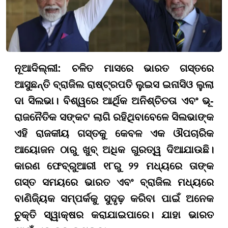
ନୂଆଦିଲ୍ଲୀ
:
ଚଳିତ ମାସରେ ଭାରତ ଗସ୍ତରେ
ଆସୁଛନ୍ତି ବ୍ରାଜିଲ ରାଷ୍ଟ୍ରପତି ଲୁଇସ ଇନାସିଓ ଲୁଲା
ଦା ସିଲଭା। ବିଶ୍ୱରେ ଆର୍ଥିକ ଅନିଶ୍ଚିତତା ଏବଂ ଭୂ-
ରାଜନୈତିକ ସଙ୍କଟ ଲାଗି ରହିଥିବାବେଳେ ସିଲଭାଙ୍କ
ଏହି ରାଜକୀୟ ଗସ୍ତକୁ କେବଳ ଏକ ଔପଚାରିକ
ଆୟୋଜନ ଠାରୁ ଖୁବ୍ ଅଧିକ ଗୁରତ୍ୱ ଦିଆଯାଉଛି।
କାରଣ ଫେବ୍ରୁଆରୀ ୧୮ରୁ ୨୨ ମଧ୍ୟରେ ତାଙ୍କ
ଗସ୍ତ ସମୟରେ ଭାରତ ଏବଂ ବ୍ରାଜିଲ ମଧ୍ୟରେ
ବାଣିଜ୍ୟିକ ସମ୍ପର୍କକୁ ସୁଦୃଢ଼ କରିବା ପାଇଁ ଅନେକ
ଚୁକ୍ତି ସ୍ୱାକ୍ଷର କରାଯାଇପାରେ। ଯାହା ଭାରତ