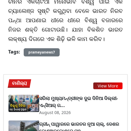
ଚୀନର ଏକଚାଟିଆ ମନୋଭାବ ବିଶ୍ୱ ପାଇଁ ଏକ
ଚ୍ୟାଲେଞ୍ଜ ସୃଷ୍ଟି କରୁଥିବା ବେଳେ ଭାରତ ନିରବ
ପନ୍ଥା ଆପଣାଇ ଧୀରେ ଧୀରେ ବିଶ୍ୱ ବଜାରରେ
ନିଜର ଶକ୍ତି ଗୋଟାଉଛି। ଯାହା ବିକଶିତ ଭାରତ
ଲକ୍ଷ୍ୟ ଦିଗରେ ଏକ ଶିଢ଼ି ଭଳି କାମ କରିବ।
Tags:
prameyanews7
ବାଣିଜ୍ୟ
View More
ସରିଲା ମୁଖ୍ୟମନ୍ତ୍ରୀଙ୍କ ଦୁଇ ଦିନିଆ ଦିଲ୍ଲୀ-
ଏନ୍‌ସିଆର୍ ଗ...
August 08, 2026
ଗ୍ରୀନ୍ ପାୱାରରେ ଭାରତର ନୂଆ ଚାଲ୍, ଦେଶର
କୋଣଅନୁକୋଣରେ ପହ...