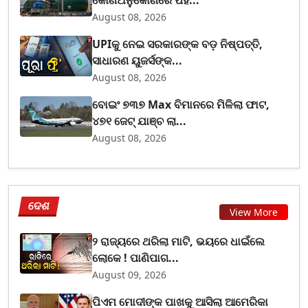
August 08, 2026
UPIକୁ ନେଇ ସରକାରଙ୍କ ବଡ଼ ନିଷ୍ପତ୍ତି,
ସାଧାରଣ ୟୁଜର୍ସଙ୍କ...
August 08, 2026
ବୋଇଂ ୭୩୭ Max ବିମାନରେ ମିଳିଲା ଫାଟ,
୪୭୧ ଜେଟ୍ ଯାଞ୍ଚ ଲା...
August 08, 2026
ଦେଶ
View More
୨ ରାଜ୍ୟରେ ଥରିଲା ମାଟି, ଭୟରେ ଧାଇଁଲେ
ଲୋକେ ! ପାଣିପାଗ...
August 09, 2026
ପିଏମ ମୋଦୀଙ୍କ ପାଖକୁ ଆସିଲା ଆମେରିକା