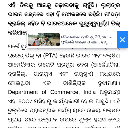
ଏହି ଡିଲକୁ ଆଗକୁ ବଢ଼ାଇବାକୁ ଚାହୁଁଛି। ଲୁଲାଙ୍କ
ଭାରତ ଗସ୍ତରେ ଏହା ହିଁ ଫୋକସରେ ରହିଛି। ତା
’
ଛଡ଼ା
ବ୍ରାଜିଲ୍ ସହିତ ବି ଭାରତ
ଅନେକ ଗୁରୁତ୍ୱପୂର୍ଣ୍ଣ ଡିଲ୍
କରିପାରେ।
×
ବୈତରଣୀରେ ସ୍ଥିତି ସୁଧୁରିନି, ଏପଟେ
ଫୁଲିଲାଣି ସାଳନ୍ଦୀ ଓ ଶାଖା, ବଢ଼ୁଛି
ମର୍କୋସୁର (MERCOSUR) ପ୍ରିଫରେନ୍ସିଆଲ୍
ବନ୍ୟା ଭୟ
ଟ୍ରେଡ୍ ଡିଲ୍ ବା (PTA) ହେଉଛି ଭାରତ ଏବଂ ଦକ୍ଷିଣ
ଆମେରିକାର ଚାରୋଟି ପ୍ରମୁଖ ଦେଶ (ଆର୍ଜେଣ୍ଟିନା,
ବ୍ରାଜିଲ୍, ପାରାଗୁଏ ଏବଂ ଉରୁଗୁଏ) ମଧ୍ୟରେ
ହୋଇଥିବା ଏକ ବାଣିଜ୍ୟିକ ବୁଝାମଣା।
Department of Commerce, India ଅନୁଯାୟୀ
ଏହା ୨୦୦୯ ମସିହାରୁ କାର୍ଯ୍ୟକାରୀ ହୋଇ ଆସୁଛି। ଏହି
ଚୁକ୍ତିରେ ପ୍ରାରମ୍ଭିକ ପର୍ଯ୍ୟାୟରେ ଉଭୟ ପକ୍ଷର
ପ୍ରାୟ ୪୫୦ ଉତ୍ପାଦ ଉପରେ ଶୁଳ୍କ ହ୍ରାସ ନେଇ