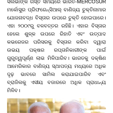
ସିଲଭାଙ୍କ ଗସ୍ତ ସମୟରେ ଭାରତ-MERCOSUR
ମର୍କୋସୁର ପ୍ରିଫରେନ୍ସିଆଲ୍ ବାଣିଜ୍ୟ ଚୁକ୍ତିନାମାର
ଯୋଜନାବଦ୍ଧ ବିସ୍ତାର ଉପରେ ଚୁକ୍ତି ହୋଇପାରେ।
ଏହା ୨୦୦୯ରୁ ବଳବତ୍ତର ରହିଛି। ଏହାର ବିସ୍ତାର
ହେଲେ ଶୁଳ୍କ ଉପରେ ରିହାତି ଏବଂ ଉତ୍ପାଦ
କଭରେଜର ପରିସରକୁ ବିସ୍ତାର କରିବା ଦ୍ୱାରା
ଉଭୟ ପକ୍ଷର ରପ୍ତାନିକାରୀଙ୍କ ପାଇଁ
ଗୁରୁତ୍ୱପୂର୍ଣ୍ଣ ଲାଭ ମିଳିପାରିବ। ଭାରତକୁ ଦକ୍ଷିଣ
ଆମେରିକାର ବାଣିଜ୍ୟ ସ୍ଥାପତ୍ୟ ମଧ୍ୟରେ ଅଧିକ
ଦୃଢ଼ ଭାବରେ ସାମିଲ କରାଯାଇପାରିବ ଏବଂ
ବ୍ରାଜିଲକୁ ଏସୀୟ ବଜାରରେ ଅଧିକ ପ୍ରାଧାନ୍ୟ
ମିଳିବ।