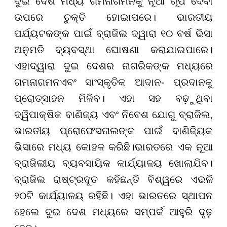
ଦୁଇ ଦେଶ ମଧ୍ୟ ଗମନାଗମନକୁ ନୂଆ ରୂପ ଦେବା
ଉପରେ ଚୁକ୍ତି ହୋଇାପରେ। ଭାରତୀୟ
ପର୍ଯ୍ୟଟକଙ୍କ ପାଇଁ ବ୍ରାଜିଲ ଦ୍ୱାରା ୧୦ ବର୍ଷ ଭିସା
ଅନୁମତି ବ୍ୟବସ୍ଥା ଘୋଷଣା କରାଯାଇପାରେ।
ଏହାଦ୍ୱାରା ଦୁଇ ଦେଶର ନାଗରିକଙ୍କ ମଧ୍ୟରେ
ଗମନାଗମନଏବଂ ସାଂସ୍କୃତିକ ଆଦାନ- ପ୍ରଦାନକୁ
ପ୍ରୋତ୍ସାହନ ମିଳିବ। ଏହା ସହ ବଢ଼ୁଥିବା
ଦ୍ୱିପାକ୍ଷିକ ବାଣିଜ୍ୟ ଏବଂ ନିବେଶ ଯୋଗୁ ବ୍ରାଜିଲ,
ଭାରତୀୟ ପ୍ରୋଫେସନାଲଙ୍କ ପାଇଁ ବାଣିଜ୍ୟିକ
ଭିସାରେ ମଧ୍ୟ କୋହଳ କରିଛି।ଭାରତରେ ଏକ ନୂଆ
ବ୍ରାଜିଲୀୟ ବ୍ୟବସାୟିକ କାର୍ଯ୍ୟାଳୟ ଖୋଲାଯିବ।
ବ୍ରାଜିଲ ରାଷ୍ଟ୍ରଦୂତ କହିଛନ୍ତି ବିଶ୍ୱରେ ଏଭଳି
୨୦ଟି କାର୍ଯ୍ୟାଳୟ ରହିଛି। ଏହା ଭାରତରେ ସ୍ଥାପନ
ହେଲେ ଦୁଇ ଦେଶ ମଧ୍ୟରେ ସମ୍ପର୍କ ଆହୁରି ଦୃଢ଼