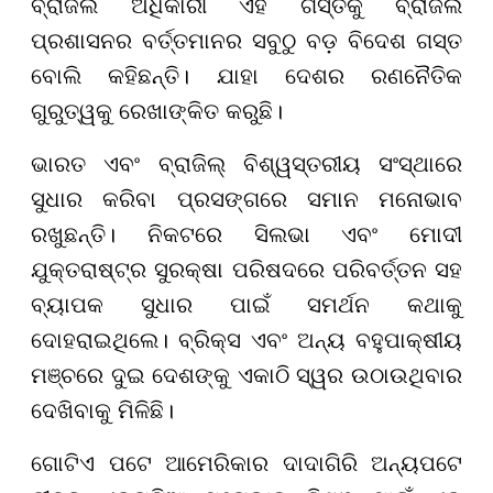
ବ୍ରାଜିଲ ଅଧିକାରୀ ଏହି ଗସ୍ତକୁ ବ୍ରାଜିଲ
ପ୍ରଶାସନର ବର୍ତ୍ତମାନର ସବୁଠୁ ବଡ଼ ବିଦେଶ ଗସ୍ତ
ବୋଲି କହିଛନ୍ତି। ଯାହା ଦେଶର ରଣନୈତିକ
ଗୁରୁତ୍ୱକୁ ରେଖାଙ୍କିତ କରୁଛି।
ଭାରତ ଏବଂ ବ୍ରାଜିଲ୍ ବିଶ୍ୱସ୍ତରୀୟ ସଂସ୍ଥାରେ
ସୁଧାର କରିବା ପ୍ରସଙ୍ଗରେ ସମାନ ମନୋଭାବ
ରଖୁଛନ୍ତି। ନିକଟରେ ସିଲଭା ଏବଂ ମୋଦୀ
ଯୁକ୍ତରାଷ୍ଟ୍ର ସୁରକ୍ଷା ପରିଷଦରେ ପରିବର୍ତ୍ତନ ସହ
ବ୍ୟାପକ ସୁଧାର ପାଇଁ ସମର୍ଥନ କଥାକୁ
ଦୋହରାଇଥିଲେ। ବ୍ରିକ୍ସ ଏବଂ ଅନ୍ୟ ବହୁପାକ୍ଷୀୟ
ମଞ୍ଚରେ ଦୁଇ ଦେଶଙ୍କୁ ଏକାଠି ସ୍ୱର ଉଠାଉଥିବାର
ଦେଖିବାକୁ ମିଳିଛି।
ଗୋଟିଏ ପଟେ ଆମେରିକାର ଦାଦାଗିରି ଅନ୍ୟପଟେ