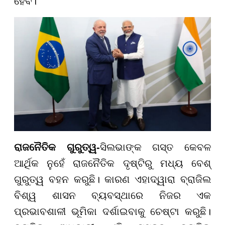
ହେବ।
ରାଜନୈତିକ ଗୁରୁତ୍ୱ-
ସିଲଭାଙ୍କ ଗସ୍ତ କେବଳ
ଆର୍ଥିକ ନୁହେଁ ରାଜନୈତିକ ଦୃଷ୍ଟିରୁ ମଧ୍ୟ ବେଶ୍
ଗୁରୁତ୍ୱ ବହନ କରୁଛି। କାରଣ ଏହାଦ୍ୱାରା ବ୍ରାଜିଲ
ବିଶ୍ୱ ଶାସନ ବ୍ୟବସ୍ଥାରେ ନିଜର ଏକ
ପ୍ରଭାବଶାଳୀ ଭୂମିକା ଦର୍ଶାଇବାକୁ ଚେଷ୍ଟା କରୁଛି।