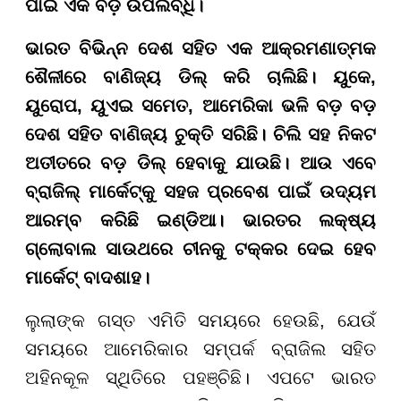
ପାଇଁ ଏକ ବଡ଼ ଉପଲବ୍ଧି।
ଭାରତ ବିଭିନ୍ନ ଦେଶ ସହିତ ଏକ ଆକ୍ରମଣାତ୍ମକ
ଶୈଳୀରେ ବାଣିଜ୍ୟ ଡିଲ୍ କରି ଚାଲିଛି। ୟୁକେ,
ୟୁରୋପ, ୟୁଏଇ ସମେତ, ଆମେରିକା ଭଳି ବଡ଼ ବଡ଼
ଦେଶ ସହିତ ବାଣିଜ୍ୟ ଚୁକ୍ତି ସରିଛି। ଚିଲି ସହ ନିକଟ
ଅତୀତରେ ବଡ଼ ଡିଲ୍ ହେବାକୁ ଯାଉଛି। ଆଉ ଏବେ
ବ୍ରାଜିଲ୍ ମାର୍କେଟ୍କୁ ସହଜ ପ୍ରବେଶ ପାଇଁ ଉଦ୍ୟମ
ଆରମ୍ବ କରିଛି ଇଣ୍ଡିଆ। ଭାରତର ଲକ୍ଷ୍ୟ
ଗ୍ଲୋବାଲ ସାଉଥରେ ଚୀନକୁ ଟକ୍କର ଦେଇ ହେବ
ମାର୍କେଟ୍ ବାଦଶାହ।
ଲୁଲାଙ୍କ ଗସ୍ତ ଏମିତି ସମୟରେ ହେଉଛି, ଯେଉଁ
ସମୟରେ ଆମେରିକାର ସମ୍ପର୍କ ବ୍ରାଜିଲ ସହିତ
ଅହିନକୂଳ ସ୍ଥିତିରେ ପହଞ୍ଚିଛି। ଏପଟେ ଭାରତ