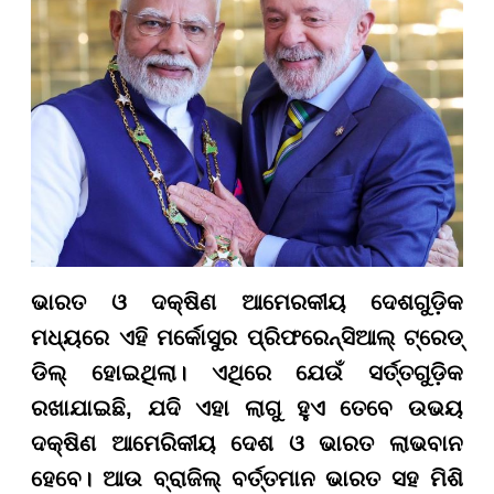
ଭାରତ ଓ ଦକ୍ଷିଣ ଆମେରକୀୟ ଦେଶଗୁଡ଼ିକ
ମଧ୍ୟରେ ଏହି ମର୍କୋସୁର ପ୍ରିଫରେନ୍ସିଆଲ୍ ଟ୍ରେଡ୍
ଡିଲ୍ ହୋଇଥିଲା। ଏଥିରେ ଯେଉଁ ସର୍ତ୍ତଗୁଡ଼ିକ
ରଖାଯାଇଛି, ଯଦି ଏହା ଲାଗୁ ହୁଏ ତେବେ ଉଭୟ
ଦକ୍ଷିଣ ଆମେରିକୀୟ ଦେଶ ଓ ଭାରତ ଲାଭବାନ
ହେବେ। ଆଉ ବ୍ରାଜିଲ୍ ବର୍ତ୍ତମାନ ଭାରତ ସହ ମିଶି