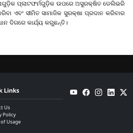
ଗୁଡ଼ିକ ପ୍ଲାଟଫର୍ମଗୁଡ଼ିକ ଉପରେ ଅସୁରକ୍ଷିତ ଡେଲିଭରି
କରିବା ଏବଂ ସୀମିତ ସାମାଜିକ ସୁରକ୍ଷା ପ୍ରଦାନ କରିବାର
ଦିଗରେ କାର୍ଯ୍ୟ କରୁଛନ୍ତି।
k Links
YouTube
Facebook
Instagram
Linkedin
Twitt
ct Us
y Policy
 of Usage