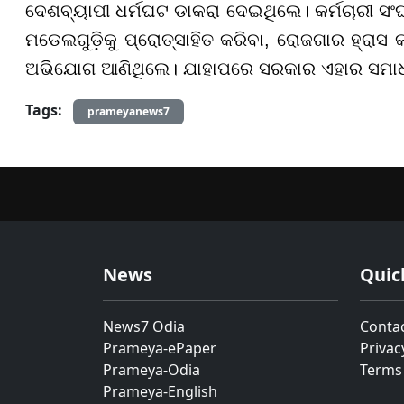
ଦେଶବ୍ୟାପୀ ଧର୍ମଘଟ ଡାକରା ଦେଇଥିଲେ। କର୍ମଚାରୀ ସଂଘ
ମଡେଲଗୁଡ଼ିକୁ ପ୍ରୋତ୍ସାହିତ କରିବା, ରୋଜଗାର ହ୍ରାସ 
ଅଭିଯୋଗ ଆଣିଥିଲେ। ଯାହାପରେ ସରକାର ଏହାର ସମାଧାନ 
Tags:
prameyanews7
News
Quic
News7 Odia
Conta
Prameya-ePaper
Privac
Prameya-Odia
Terms
Prameya-English