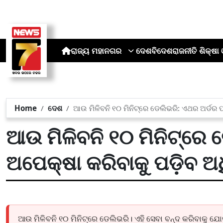
ରାଜ୍ୟ
ମହାନଗର
ଦେଶ
ବିଦେଶ
ରାଜନୀତି
ଶିକ୍ଷା 
Home
ଦେଶ
ଆଉ ମିଳିବନି ୧୦ ମିନିଟ୍‌ରେ ଡେଲିଭରି: ଏଥର ଅର୍ଡର 
ଆଉ ମିଳିବନି ୧୦ ମିନିଟ୍‌ରେ 
ଅପେକ୍ଷା କରିବାକୁ ପଡ଼ିବ 
ଆଉ ମିଳିବନି ୧୦ ମିନିଟ୍‌ରେ ଡେଲିଭରି। ଏହି ସେବା ବନ୍ଦ କରିବାକୁ ଯୋଜନ