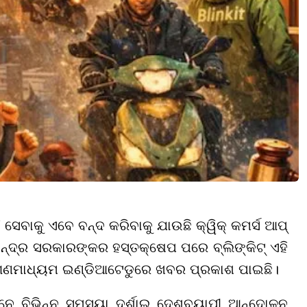
 ସେବାକୁ ଏବେ ବନ୍ଦ କରିବାକୁ ଯାଉଛି କ୍ୱିକ୍ କମର୍ସ ଆପ୍
 କେନ୍ଦ୍ର ସରକାରଙ୍କର ହସ୍ତକ୍ଷେପ ପରେ ବ୍ଲିଙ୍କିଟ୍ ଏହି
 ଗଣମାଧ୍ୟମ ଇଣ୍ଡିଆଟେଡୁରେ ଖବର ପ୍ରକାଶ ପାଇଛି।
ମାନେ ବିଭିନ୍ନ ସମସ୍ୟା ଦର୍ଶାଇ ଦେଶବ୍ୟାପୀ ଆନ୍ଦୋଳନ