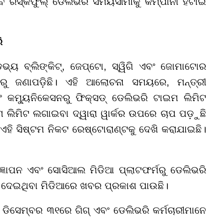
େ ରିସ୍କଫୁଲ୍ ଡେଲିଭରି ସମୟସୀମାକୁ କମ୍ପାନୀ ହଟାଇ
ି
ଭ୍ୟ ବ୍ଲିଙ୍କିଟ୍, ଜେପ୍ଟୋ, ସ୍ୱିଗି ଏବଂ ଜୋମାଟୋର
ୁ ଜଣାପଡ଼ିଛି। ଏହି ଆଲୋଚନା ସମୟରେ, ମନ୍ତ୍ରୀ
େଟିଂ କମ୍ୟୁନିକେସନରୁ ଫିକ୍ସଡ୍ ଡେଲିଭରି ଟାଇମ ଲିମିଟ
 ଲିମିଟ ଲଗାଇବା ଦ୍ୱାରା ୱାର୍କର ଉପରେ ଚାପ ପଡ଼ୁଛି
ଏହି ସିଷ୍ଟମ ନିକଟ ରେଷ୍ଟୋରାଣ୍ଟକୁ ଦେଖି କରାଯାଇଛି।
୍ଞାପନ ଏବଂ ସୋସିଆଲ ମିଡିଆ ପ୍ଲାଟଫର୍ମରୁ ଡେଲିଭରି
ତି ଦେଇଥିବା ମିଡିଆରେ ଖବର ପ୍ରକାଶ ପାଉଛି।
ଂ ଡିସେମ୍ବର ୩୧ରେ ଗିଗ୍ ଏବଂ ଡେଲିଭରି କର୍ମଚାରୀମାନେ