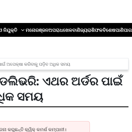
ଓ ନିଯୁକ୍ତି
ମନୋରଞ୍ଜନ
ଅପରାଧ
ଖେଳ
ବାଣିଜ୍ୟ
ରାଶିଫଳ
ବିଶେଷ
ପାଣିପାଗ
ପାଇଁ ଅପେକ୍ଷା କରିବାକୁ ପଡ଼ିବ ଅଧିକ ସମୟ
ଡେଲିଭରି: ଏଥର ଅର୍ଡର ପାଇଁ
ଅଧିକ ସମୟ
ା କରୁଛନ୍ତି କ୍ୱିକ୍‌ କମର୍ଶ କମ୍ପାନୀ।