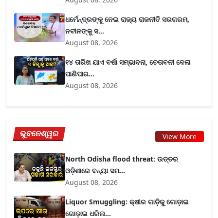
ଧର୍ମେନ୍ଦ୍ରଙ୍କୁ ନେଇ ରାଜ୍ୟ ରାଜନୀତି ସରଗରମ,
ନବୀନଙ୍କୁ ସ...
August 08, 2026
୧୪ ତାରିଖ ଯାଏ ବର୍ଷା ସମ୍ଭାବନା, ଚେତାବନୀ ଦେଲା
ପାଣିପାଗ...
August 08, 2026
ଭୁବନେଶ୍ୱର
View More
North Odisha flood threat: ଉତ୍ତର
ଓଡ଼ିଶାରେ ବନ୍ୟା ସମ...
August 08, 2026
Liquor Smuggling: କ୍ଷୀର ଗାଡ଼ିକୁ ଗୋଡ଼ାଇ
ଗୋଡ଼ାଇ ଧରିଲ...