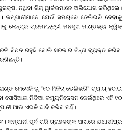
ସୁରକ୍ଷା ନଥିବା ଗିଗ୍ ୱାର୍କରମାନେ ଅଭିଯୋଗ କରିଥିଲେ।
। କମ୍ପାନୀମାନେ ଯେଉଁ ସମୟରେ ଡେଲିଭରି ଦେବାକୁ
ାକୁ କେନ୍ଦ୍ର ଶ୍ରମମନ୍ତ୍ରୀ ମନସୁଖ ମାଣ୍ଡଭ୍ୟ କ୍ୱିକ୍
ରତି ବିପଦ ରହୁଛି ବୋଲି ସରକାର ଚିନ୍ତା ବ୍ୟକ୍ତ କରିବା
ଖିଛନ୍ତି।
୍ରାଣ୍ଡ ମେସେଜିଂରୁ "୧୦-ମିନିଟ୍ ଡେଲିଭରି" ଟ୍ୟାଗ୍ ହଠାଇ
 ବା ସୋସିଆଲ ମିଡିଆ କମ୍ୟୁନିକେସନ କେଉଁଥିରେ ଏହି ୧୦
୍ପାନୀ ଆଉ ଏଭଳି ଦାବି କରିବ ନାହିଁ।
ବ। କମ୍ପାନୀ ପୂର୍ବ ପରି ଗ୍ରାହକଙ୍କ ପାଖରେ ଯଥାଶୀଘ୍ର