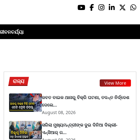
ଜୀବନଚର୍ଯ୍ୟା
ରାଜ୍ୟ
View More
ଜବତ ବାଇକ ଥାନାରୁ ବିକ୍ରି ଘଟଣା, ତଦନ୍ତ ନିର୍ଦ୍ଦେଶ
ଦେଲେ...
August 08, 2026
ସରିଲା ମୁଖ୍ୟମନ୍ତ୍ରୀଙ୍କ ଦୁଇ ଦିନିଆ ଦିଲ୍ଲୀ-
ଏନ୍‌ସିଆର୍ ଗ...
August 08, 2026