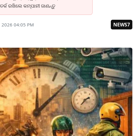
ତର୍କ ରଖିଲେ କମ୍ପାନୀ ଜାଣନ୍ତୁ
NEWS7
, 2026 04:05 PM