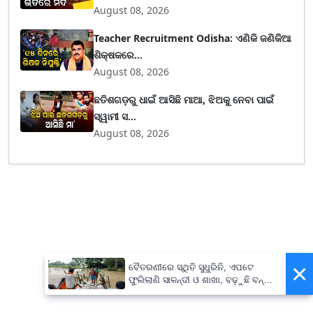
August 08, 2026
Teacher Recruitment Odisha: ଏଣିକି ଜଣିକିଆ
ଶିକ୍ଷକରେ...
August 08, 2026
ଛତିଶଗଡ଼ରୁ ଧାଇଁ ଆସିଛି ମାଆ, ଝିଅକୁ ନେବା ପାଇଁ
ସ୍ୱାମୀ ସ...
August 08, 2026
×
ବୈତରଣୀରେ ସ୍ଥିତି ସୁଧୁରିନି, ଏପଟେ
ଫୁଲିଲାଣି ସାଳନ୍ଦୀ ଓ ଶାଖା, ବଢ଼ୁଛି ବନ୍ୟା
ଭୟ