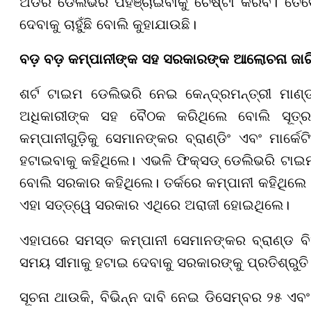
ଅର୍ଡର ଡେଲିଭରି ପହଞ୍ଚାଇବାକୁ ଚେଷ୍ଟା କରିବ। ତେବ
ଦେବାକୁ ଚାହୁଁଛି ବୋଲି କୁହାଯାଉଛି।
ବଡ଼ ବଡ଼ କମ୍ପାନୀଙ୍କ ସହ ସରକାରଙ୍କ ଆଲୋଚନା ଜାର
ଶର୍ଟ ଟାଇମ ଡେଲିଭରି ନେଇ କେନ୍ଦ୍ରମନ୍ତ୍ରୀ ମାଣ୍ଡ
ଅଧିକାରୀଙ୍କ ସହ ବୈଠକ କରିଥିଲେ ବୋଲି ସୂତ୍ରର
କମ୍ପାନୀଗୁଡ଼ିକୁ ସେମାନଙ୍କର ବ୍ରାଣ୍ଡିଂ ଏବଂ ମାର୍କ
ହଟାଇବାକୁ କହିଥିଲେ। ଏଭଳି ଫିକ୍ସଡ୍ ଡେଲିଭରି ଟାଇମ
ବୋଲି ସରକାର କହିଥିଲେ। ତର୍କରେ କମ୍ପାନୀ କହିଥିଲେ 
ଏହା ସତ୍ତ୍ୱେ ସରକାର ଏଥିରେ ଅରାଜୀ ହୋଇଥିଲେ।
ଏହାପରେ ସମସ୍ତ କମ୍ପାନୀ ସେମାନଙ୍କର ବ୍ରାଣ୍ଡ ବିଜ
ସମୟ ସୀମାକୁ ହଟାଇ ଦେବାକୁ ସରକାରଙ୍କୁ ପ୍ରତିଶ୍ରୁ
ସୂଚନା ଥାଉକି, ବିଭିନ୍ନ ଦାବି ନେଇ ଡିସେମ୍ବର ୨୫ ଏବ