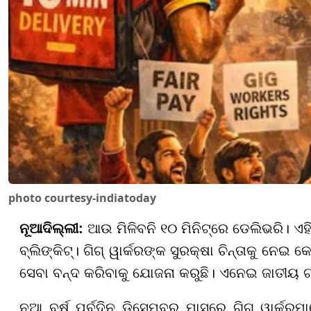
photo courtesy-indiatoday
ନୂଆଦିଲ୍ଲୀ:
ଆଉ ମିଳିବନି ୧୦ ମିନିଟ୍‌ରେ ଡେଲିଭରି। ଏହି
ବ୍ଲିଙ୍କିଟ୍। ଗିଗ୍ ୱାର୍କରଙ୍କ ସୁରକ୍ଷା ଚିନ୍ତାକୁ ନେଇ
ସେବା ବନ୍ଦ କରିବାକୁ ଯୋଜନା କରୁଛି। ଏନେଇ ଜାତୀୟ
ନୂଆ ବର୍ଷ ପୂର୍ବଦିନ ଡିସେମ୍ବର ମାସରେ ଗିଗ୍ ୱାର୍କର