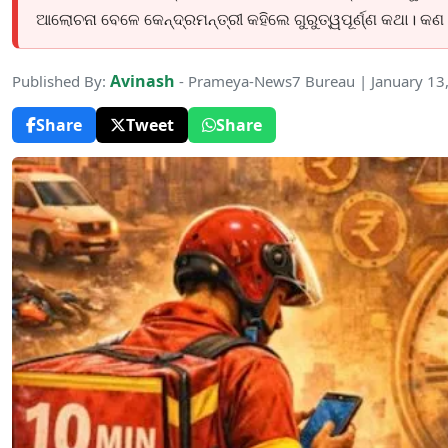
ଆଲୋଚନା ବେଳେ କେନ୍ଦ୍ରମନ୍ତ୍ରୀ କହିଲେ ଗୁରୁତ୍ୱପୂର୍ଣ୍ଣ କଥା। କଣ 
Avinash
Published By:
- Prameya-News7 Bureau | January 13
Share
Tweet
Share