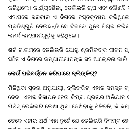
କରିଥିଲେ। କାର୍ଯ୍ୟଶୈଳୀ, ଡେଲିଭରି ଚାପ ଏବଂ କୌଣସି 
ଏହାପରେ ସରକାର ଏ ଦିଗରେ ହସ୍ତକ୍ଷେପ କରିଥିଲେ
ପ୍ରତିଶ୍ରୁତି ଦେଉଛନ୍ତି ସେ ଦିଗରେ ପୁନଃ ବିଚାର କରିବ
କମର୍ସ କମ୍ପାନୀଗୁଡ଼ିକୁ କହିଥିଲେ।
ଶର୍ଟ ଟାଇମ୍‌ରେ ଡେଲିଭରି ଯୋଗୁ ଶ୍ରମିକଙ୍କ ଜୀବନ ପ୍
ସହିତ ଏ ଦିଗରେ କମ୍ପାନୀମାନଙ୍କ ସହ ଆଲୋଚନା ଜାରି ର
କେଉଁ ପରିବର୍ତ୍ତନ କରିପାରେ ବ୍ଲିଙ୍କିଟ୍
?
ମିଳିଥିବା ସୂଚନା ଅନୁଯାୟୀ, ବ୍ଲିଙ୍କିଟ୍ ଏହାର ସମସ୍ତ ବ
ଦେବ। ଏହାର ବିଜ୍ଞାପନ ହେଉ କିମ୍ବା ପ୍ରଚାର ଅଭିଯାନ
ମିନିଟ୍ ଡେଲିଭରି ଲେଖା ଥିବା ଦେଖିବାକୁ ମିଳିବନି, କି କମ
ତେବେ ଏହାର ଅର୍ଥ ଏହା ନୁହେଁ ଯେ ଡେଲିଭରି ବିଳମ୍ବ ହେ