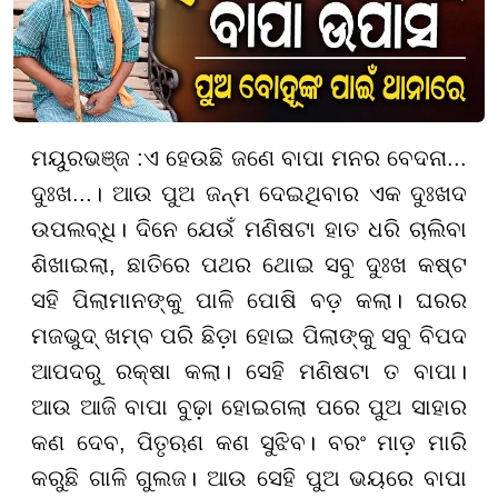
ମୟୁରଭଞ୍ଜ :ଏ ହେଉଛି ଜଣେ ବାପା ମନର ବେଦନା...
ଦୁଃଖ...। ଆଉ ପୁଅ ଜନ୍ମ ଦେଇଥିବାର ଏକ ଦୁଃଖଦ
ଉପଲବ୍ଧି। ଦିନେ ଯେଉଁ ମଣିଷଟା ହାତ ଧରି ଚାଲିବା
ଶିଖାଇଲା, ଛାତିରେ ପଥର ଥୋଇ ସବୁ ଦୁଃଖ କଷ୍ଟ
ସହି ପିଲାମାନଙ୍କୁ ପାଳି ପୋଷି ବଡ଼ କଲା। ଘରର
ମଜଭୁଦ୍ ଖମ୍ବ ପରି ଛିଡ଼ା ହୋଇ ପିଲାଙ୍କୁ ସବୁ ବିପଦ
ଆପଦରୁ ରକ୍ଷା କଲା। ସେହି ମଣିଷଟା ତ ବାପା।
ଆଉ ଆଜି ବାପା ବୁଢ଼ା ହୋଇଗଲା ପରେ ପୁଅ ସାହାର
କଣ ଦେବ, ପିତୃଋଣ କଣ ସୁଝିବ। ବରଂ ମାଡ଼ ମାରି
କରୁଛି ଗାଳି ଗୁଲଜ। ଆଉ ସେହି ପୁଅ ଭୟରେ ବାପା