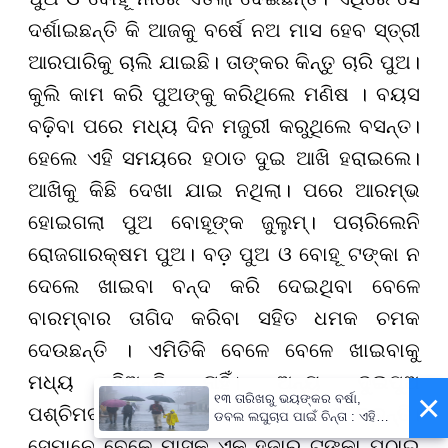
ଦର୍ଶାଇଛନ୍ତି କି ଆଜକୁ ବର୍ଷେ ନଅ ମାସ ହେବ ସ୍ତ୍ରୀ
ଆରପାରିକୁ ଚାଲି ଯାଇଛି। ତାଙ୍କର କିନ୍ତୁ ଚାରି ପୁଅ।
କୁଲି କାମ କରି ପୁଅଙ୍କୁ କରିଥିଲେ ମଣିଷ । ବୟସ
ବଢ଼ିବା ପରେ ମଧ୍ୟ ଦିନ ମଜୁରୀ କରୁଥିଲେ ବସନ୍ତ।
ହେଲେ ଏହି ସମୟରେ ହଠାତ ଦୁଇ ଆଖି ହରାଇଲେ।
ଆଖିକୁ କିଛି ଦେଖା ଯାଇ ନଥିଲା। ପରେ ଆରମ୍ଭ
ହୋଇଗଲା ପୁଅ ବୋହୂଙ୍କ ଜୁଲୁମ୍। ପଚାରିଲେନି
ରୋଜଗାରକ୍ଷମ ପୁଅ। ବଡ଼ ପୁଅ ଓ ବୋହୂ ଟଙ୍କା ନ
ଦେଲେ ଖାଇବା ବନ୍ଦ କରି ଦେଇଥିବା ବେଳେ
ବାରମ୍ବାର ତାଗିଦ କରିବା ସହିତ ଧମକ ଚମକ
ଦେଉଛନ୍ତି । ଏମିତିକି ବେଳେ ବେଳେ ଖାଇବାକୁ
ମଧ୍ୟ ଦିଅନ୍ତି ନାହିଁ। ଅନ୍ୟ ଦୁଇପୁଅ
×
୧୩ ତାରିଖରୁ ଭୟଙ୍କର ବର୍ଷା,
ପଶ୍ଚିମବଙ୍ଗରେ ଏକ ହୋଟେଲରେ କାମ କରନ୍ତି।
ଡବଲ ଲଘୁଚାପ ପାଇଁ ଚିନ୍ତା : ଏହି
ସବୁ ଜିଲ୍ଲାବାସୀ ରୁହନ୍ତୁ ସାବଧାନ !
ସେମାନେ ବେଳେ ମାସକୁ ଏକ ହଜାର ଟଙ୍କା ପଠାଇ