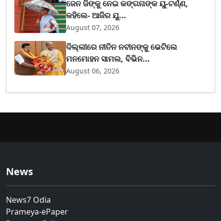
ଜେନ ଜିଙ୍କୁ ନେଇ କଙ୍ଗନାଙ୍କ ୟୁ-ଟର୍ଣ୍ଣ,
କହିଲେ- ଆଜିର ଯୁ...
August 07, 2026
ଦିଲ୍ଲୀରେ ନୀତିନ ନବୀନଙ୍କୁ ଭେଟିଲେ
ମନମୋହନ ସାମଲ, ବିଭିନ...
August 06, 2026
News
News7 Odia
Prameya-ePaper