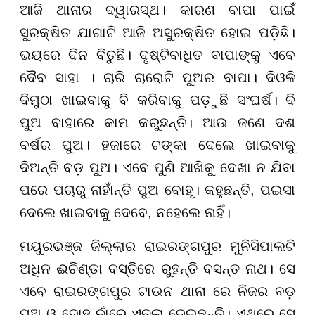
ଆଜି ଥାନାର ଦ୍ୱାରସ୍ଥ। କାରଣ ବାପା ପାଇଁ
ସୁରକ୍ଷିତ ଯାଗାଟି ଆଜି ଅସୁରକ୍ଷିତ ହୋଇ ପଡ଼ିଛି।
ଭୟରେ ଦିନ ବିତୁଛି। ଦୃଷ୍ଟିବାଧିତ ବାପାଙ୍କୁ ଏବେ
ଦୈବ ସାହା । ଚାରି ଚାରୋଟି ପୁଅର ବାପା। ଦିଓଳି
ଦିମୁଠା ଖାଇବାକୁ ବି କରିବାକୁ ପଡ଼ୁଛି ସଂଘର୍ଷ। ଦି
ପୁଅ ବାହାରେ କାମ କରୁଛନ୍ତି। ଆଉ ଜଣେ ଦଶ
ବର୍ଷର ପୁଅ। ହଜାରେ ଟଙ୍କା ଦେଲେ ଖାଇବାକୁ
ଦିଅନ୍ତି ବଡ଼ ପୁଅ। ଏବେ ପୁଣି ଆଖିକୁ ଦେଖା ନ ଯିବା
ପରେ ପଚାରୁ ନାହାଁନ୍ତି ପୁଅ ବୋହୂ। କହୁଛନ୍ତି, ପଇସା
ଦେଲେ ଖାଇବାକୁ ଦେବେ, ନହେଲେ ନାହିଁ।
ମୟୁରଭଞ୍ଜ ଜିଲ୍ଲାର ରାଇରଙ୍ଗପୁର ମୁନିସିପାଲଟି
ଅଧିନ ଈଚିଣ୍ଡା ବସ୍ତିରେ ରୁହନ୍ତି ବସନ୍ତ ନାଥ। ସେ
ଏବେ ରାଇରଙ୍ଗପୁର ଟାଉନ ଥାନା ରେ ନିଜର ବଡ଼
ପୁଅ ଓ ବୋହୂ ନାଁରେ ଏତଲା ଦେଇଛନ୍ତି। ଏଥିରେ ସେ