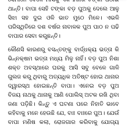
ଥାନ୍ତି। ବାପା ସେହି ଟଙ୍କା ବଡ଼ ପୁଅକୁ ଦେଲେ ଆଳୁ
ସିଝା ସହ ଦୁଇ ଓଳି ଭାତ ମୁଠେ ମିଳେ। ଏଭଳି
ପରିସ୍ଥିତିରେ ଦଶ ବର୍ଷର ନାବାଳକ ପୁଅ ପାଠ ନ ପଢି
ବାପାର ସେବା କରୁଛନ୍ତି।
କୌଣସି କାରଣରୁ ବସନ୍ତଙ୍କୁ ବାର୍ଦ୍ଧକ୍ୟ ଭତ୍ତା କି
ଭିନ୍ନକ୍ଷମ ଭତ୍ତା ମଧ୍ୟ ମିଳୁ ନାହିଁ। ବଡ଼ ପୁଅ ନିଶା
ଶକ୍ତ ଅବସ୍ଥାରେ ଘରକୁ ଆସି ସବୁ ବେଳେ ଗାଳି
ଗୁଲଜ କରୁ ଥିବାରୁ ଅତ୍ୟଧିକ ଅତିଷ୍ଟ ହୋଇ ଥାନାର
ଦ୍ୱାରସ୍ଥ ହୋଇଛନ୍ତି ବାପା। ଏନେଇ ବଡ଼ ପୁଅ
ବିଜୟ ନାଥକୁ ଥାନାକୁ ଆଣି ପୋଲିସ୍ ଅଟକ ରଖି ଥିବା
ଜଣା ପଡ଼ିଛି। କିନ୍ତୁ ଏ ଘଟଣା ପରେ ନିହାତି ଭାବେ
କହିବାକୁ ମନେ ହେଉଛି ଯେ, ବାଃ ବାଃରେ ପୁଅ। ଯେଉଁ
ବାପା ମଣିଷ କଲା, ରୋଜଗାର କରିବାକୁ ଯୋଗ୍ୟ