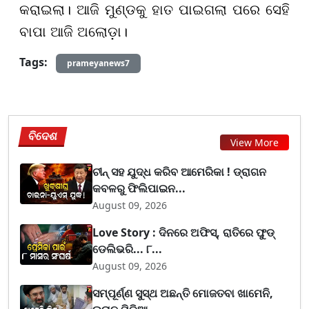
କରାଇଲା। ଆଜି ମୁଣ୍ଡକୁ ହାତ ପାଇଗଲା ପରେ ସେହି
ବାପା ଆଜି ଅଲୋଡ଼ା।
Tags:
prameyanews7
ବିଦେଶ
View More
ଚୀନ୍ ସହ ଯୁଦ୍ଧ କରିବ ଆମେରିକା ! ଡ୍ରାଗନ
କବଳରୁ ଫିଲିପାଇନ...
August 09, 2026
Love Story : ଦିନରେ ଅଫିସ୍, ରାତିରେ ଫୁଡ୍
ଡେଲିଭରି... ୮...
August 09, 2026
ସମ୍ପୂର୍ଣ୍ଣ ସୁସ୍ଥ ଅଛନ୍ତି ମୋଜତବା ଖାମେନି,