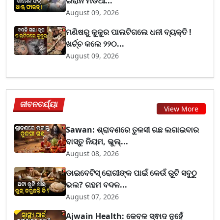
ଇରାନ ମିଡିଆ...
August 09, 2026
ମଣିଷରୁ କୁକୁର ପାଲଟିଗଲେ ଧନୀ ବ୍ୟକ୍ତି !
ଖର୍ଚ୍ଚ କଲେ ୨୨୦...
August 09, 2026
ଜୀବନଚର୍ଯ୍ୟା
View More
Sawan: ଶ୍ରାବଣରେ ତୁଳସୀ ଗଛ ଲଗାଇବାର
ବାସ୍ତୁ ନିୟମ, ଭୁଲ୍...
August 08, 2026
ଡାଇବେଟିସ୍ ରୋଗୀଙ୍କ ପାଇଁ କେଉଁ ରୁଟି ସବୁଠୁ
ଭଲ? ଗହମ ବଦଳ...
August 07, 2026
Ajwain Health: କେବଳ ସ୍ଵାଦ ନୁହେଁ