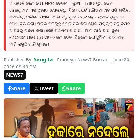
ଏ ହେଉଛି ଜଣେ ବାପା ମନର ବେଦନା... ଦୁଃଖ...। ଆଉ ପୁଅ ଜନ୍ମ
ଦେଇଥିବାର ଏକ ଦୁଃଖଦ ଉପଲବ୍ଧି। ଦିନେ ଯେଉଁ ମଣିଷଟା ହାତ ଧରି ଚାଲିବା
ଶିଖାଇଲା, ଛାତିରେ ପଥର ଥୋଇ ସବୁ ଦୁଃଖ କଷ୍ଟ ସହି ପିଲାମାନଙ୍କୁ ପାଳି
ପୋଷି ବଡ଼ କଲା। ଘରର ମଜଭୁଦ୍ ଖମ୍ବ ପରି ଛିଡ଼ା ହୋଇ ପିଲାଙ୍କୁ ସବୁ ବିପଦ
ଆପଦରୁ ରକ୍ଷା କଲା। ସେହି ମଣିଷଟା ତ ବାପା। ଆଉ ଆଜି ବାପା ବୁଢ଼ା
ହୋଇଗଲା ପରେ ପୁଅ ସାହାର କଣ ଦେବ, ପିତୃଋଣ କଣ ସୁଝିବ। ବରଂ ମାଡ଼
ମାରି କରୁଛି ଗାଳି ଗୁଲଜ।
Sangita
Published By:
- Prameya-News7 Bureau | June 20,
2026 08:40 PM
NEWS7
Share
Tweet
Share