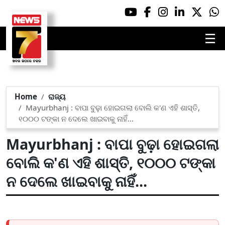
☰
Home
ରାଜ୍ୟ
Mayurbhanj : ବାପା ବୁଢ଼ା ହୋଇଗଲା ବୋଲି କ'ଣ ଏହି ଶାସ୍ତି,
୧୦୦୦ ଟଙ୍କା ନ ଦେଲେ ଖାଇବାକୁ ନାହିଁ...
Mayurbhanj : ବାପା ବୁଢ଼ା ହୋଇଗଲା
ବୋଲି କ'ଣ ଏହି ଶାସ୍ତି, ୧୦୦୦ ଟଙ୍କା
ନ ଦେଲେ ଖାଇବାକୁ ନାହିଁ...