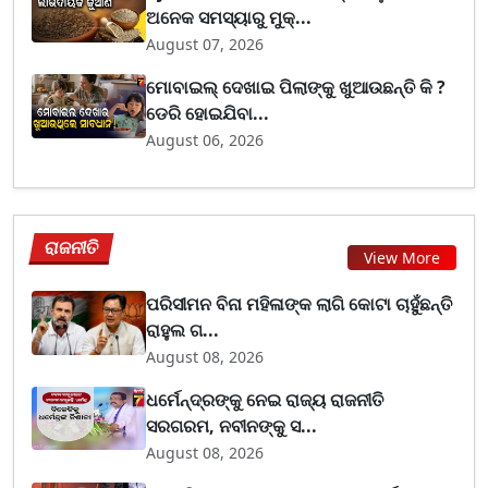
ଅନେକ ସମସ୍ୟାରୁ ମୁକ୍...
August 07, 2026
ମୋବାଇଲ୍ ଦେଖାଇ ପିଲାଙ୍କୁ ଖୁଆଉଛନ୍ତି କି ?
ଡେରି ହୋଇଯିବା...
August 06, 2026
ରାଜନୀତି
View More
ପରିସୀମନ ବିନା ମହିଳାଙ୍କ ଲାଗି କୋଟା ଚାହୁଁଛନ୍ତି
ରାହୁଲ ଗ...
August 08, 2026
ଧର୍ମେନ୍ଦ୍ରଙ୍କୁ ନେଇ ରାଜ୍ୟ ରାଜନୀତି
ସରଗରମ, ନବୀନଙ୍କୁ ସ...
August 08, 2026