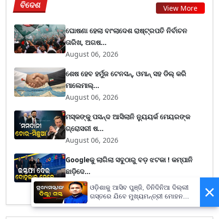
ବିଦେଶ
View More
ଘୋଷଣା ହେଲା ବାଂଲାଦେଶ ରାଷ୍ଟ୍ରପତି ନିର୍ବାଚନ
ତାରିଖ, ଅଗଷ...
August 06, 2026
ଶେଷ ହେବ ହର୍ମୁଜ ଟେନସନ୍, ଓମାନ୍ ସହ ଡିଲ୍ କରି
ମାଲେମାଲ୍...
August 06, 2026
ମସ୍କଙ୍କୁ ପସନ୍ଦ ଆସିଲାନି ନ୍ୟୁୟର୍କ ମେୟରଙ୍କ
ଗ୍ରୋସରୀ ଷ...
August 06, 2026
Googleକୁ ଲାଗିଲା ସବୁଠାରୁ ବଡ଼ ଝଟକା ! କମ୍ପାନି
ଛାଡ଼ିଦେ...
August 06, 2026
×
ଓଡ଼ିଶାକୁ ଆସିବ ପୁଞ୍ଜି, ତିନିଦିନିଆ ଦିଲ୍ଲୀ
ଗସ୍ତରେ ଯିବେ ମୁଖ୍ୟମନ୍ତ୍ରୀ ମୋହନ
ମାଝୀ