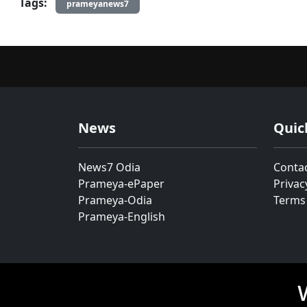
Tags:
prameyanews7
News
Quic
News7 Odia
Conta
Prameya-ePaper
Privac
Prameya-Odia
Terms
Prameya-English