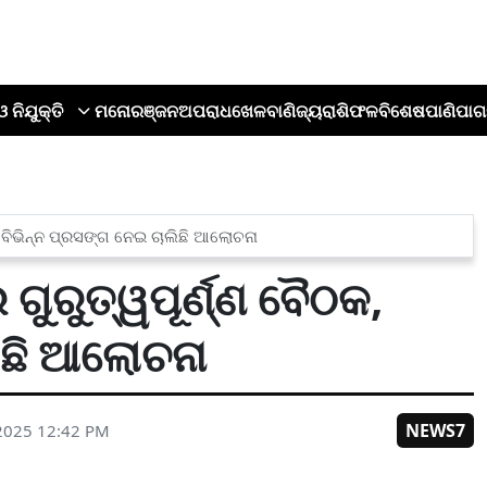
ଓ ନିଯୁକ୍ତି
ମନୋରଞ୍ଜନ
ଅପରାଧ
ଖେଳ
ବାଣିଜ୍ୟ
ରାଶିଫଳ
ବିଶେଷ
ପାଣିପାଗ
କ, ବିଭିନ୍ନ ପ୍ରସଙ୍ଗ ନେଇ ଚାଲିଛି ଆଲୋଚନା
 ଗୁରୁତ୍ୱପୂର୍ଣ୍ଣ ବୈଠକ,
ିଛି ଆଲୋଚନା
NEWS7
2025 12:42 PM