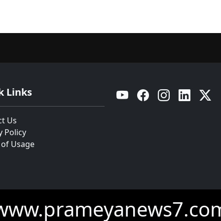
k Links
YouTube
Facebook
Instagram
Linkedin
Twitt
ct Us
y Policy
 of Usage
www.prameyanews7.co