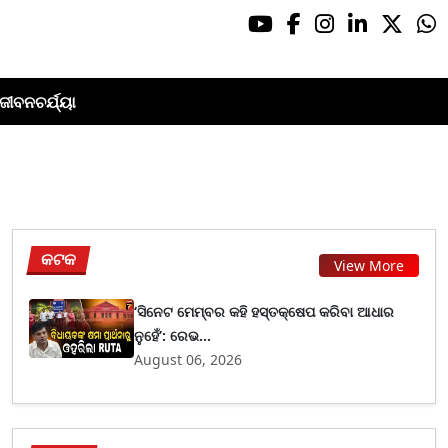
ଜୀବନଚର୍ଯ୍ୟା
କଟକ
View More
‘ସିନେଟ ମେମ୍ବର କହି ହସ୍ତକ୍ଷେପ କରିବା ଆଧାର
ନୁହେଁ’: ରେଭ...
August 06, 2026