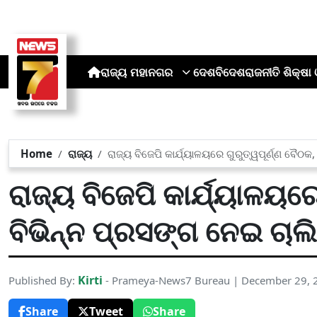
ରାଜ୍ୟ
ମହାନଗର
ଦେଶ
ବିଦେଶ
ରାଜନୀତି
ଶିକ୍ଷା 
Home
ରାଜ୍ୟ
ରାଜ୍ୟ ବିଜେପି କାର୍ଯ୍ୟାଳୟରେ ଗୁରୁତ୍ୱପୂର୍ଣ୍ଣ ବୈଠ
ରାଜ୍ୟ ବିଜେପି କାର୍ଯ୍ୟାଳୟରେ
ବିଭିନ୍ନ ପ୍ରସଙ୍ଗ ନେଇ ଚାଲ
Kirti
Published By:
- Prameya-News7 Bureau | December 29, 
Share
Tweet
Share