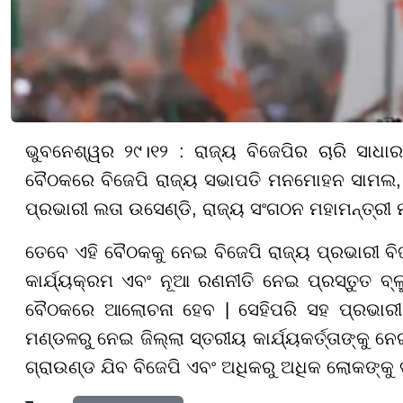
ଭୁବନେଶ୍ୱର ୨୯।୧୨ : ରାଜ୍ୟ ବିଜେପିର ଚାରି ସାଧାର
ବୈଠକରେ ବିଜେପି ରାଜ୍ୟ ସଭାପତି ମନମୋହନ ସାମଲ, ବ
ପ୍ରଭାରୀ ଲତା ଉସେଣ୍ଡି, ରାଜ୍ୟ ସଂଗଠନ ମହାମନ୍ତ୍ରୀ ମ
ତେବେ ଏହି ବୈଠକକୁ ନେଇ ବିଜେପି ରାଜ୍ୟ ପ୍ରଭାରୀ ବ
କାର୍ଯ୍ୟକ୍ରମ ଏବଂ ନୂଆ ରଣନୀତି ନେଇ ପ୍ରସ୍ତୁତ ବ୍ଲ
ବୈଠକରେ ଆଲୋଚନା ହେବ | ସେହିପରି ସହ ପ୍ରଭାରୀ ଲ
ମଣ୍ଡଳରୁ ନେଇ ଜିଲ୍ଲା ସ୍ତରୀୟ କାର୍ଯ୍ୟକର୍ତ୍ତାଙ୍କୁ
ଗ୍ରାଉଣ୍ଡ ଯିବ ବିଜେପି ଏବଂ ଅଧିକରୁ ଅଧିକ ଲୋକଙ୍କୁ 