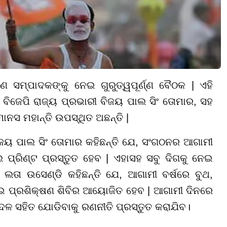
ଣ ସମ୍ପାଦକଙ୍କୁ ନେଇ ଗୁରୁତ୍ୱପୂର୍ଣ୍ଣ ବୈଠକ | ଏହି
ିଜେପି ରାଜ୍ୟ ପ୍ରଭାରୀ ବିଜୟ ପାଲ ସିଂ ତୋମାର, ସହ
ାନସ ମହାନ୍ତି ଉପସ୍ଥିତ ଅଛନ୍ତି |
ିଜୟ ପାଲ ସିଂ ତୋମାର କହିଛନ୍ତି ଯେ, ସଂଗଠନର ଆଗାମୀ
ୁ ପ୍ରିଣ୍ଟ ପ୍ରସ୍ତୁତ ହେବ | ଏହାସହ ସବୁ ଦିଗକୁ ନେଇ
ତା ଉସେଣ୍ଡି କହିଛନ୍ତି ଯେ, ଆଗାମୀ ବର୍ଷରେ ବୁଥ,
 ନେଇ ପ୍ରଶିକ୍ଷଣ ଶିବିର ଆୟୋଜିତ ହେବ | ଆଗାମୀ ଦିନରେ
ଦଳ ସହିତ ଯୋଡିବାକୁ ରଣନୀତି ପ୍ରସ୍ତୁତ କରାଯିବ।