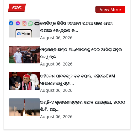
ଦେଶ
View More
ମୋଦିଙ୍କ ଭିଡିଓ ହଟାଇବା ଘଟଣା ପରେ ମେଟା
ଉପରେ କେନ୍ଦ୍ରର କ...
August 06, 2026
ଝାଡ଼ଖଣ୍ଡ ଛାତ୍ର ଆନ୍ଦୋଳନକୁ ନେଇ ଆସିଲା ରାହୁଲ
ଗାନ୍ଧିଙ୍କ...
August 06, 2026
ଅଖିଳେଶ ଯାଦବଙ୍କ ବଡ଼ ବୟାନ, କହିଲେ-EVM
ସମାଲୋଚନାରୁ ଧ୍ୟା...
August 06, 2026
ଅଗ୍ନି-୪ କ୍ଷେପଣାସ୍ତ୍ରର ସଫଳ ପରୀକ୍ଷଣ, ୪୦୦୦
କି.ମି. ପର୍...
August 06, 2026