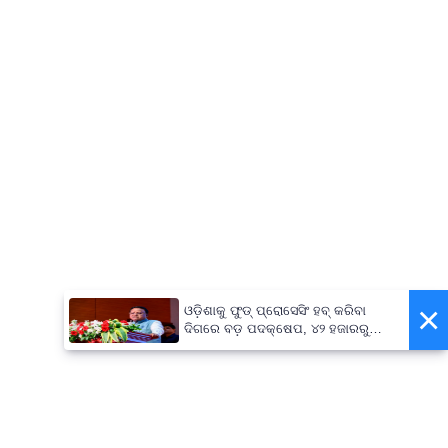
×
ଓଡ଼ିଶାକୁ ଫୁଡ୍ ପ୍ରୋସେସିଂ ହବ୍ କରିବା
ଦିଗରେ ବଡ଼ ପଦକ୍ଷେପ, ୪୨ ହଜାରରୁ
ଅଧିକ ନିଯୁକ୍ତି ସୁଯୋଗ