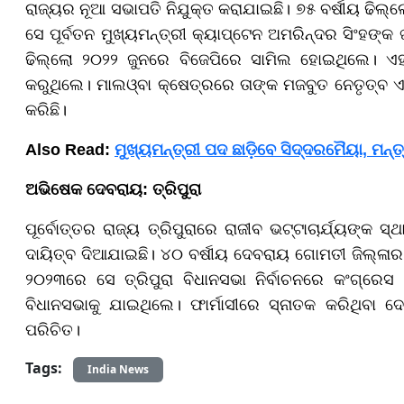
ରାଜ୍ୟର ନୂଆ ସଭାପତି ନିଯୁକ୍ତ କରାଯାଇଛି। ୭୫ ବର୍ଷୀୟ ଢିଲ୍
ସେ ପୂର୍ବତନ ମୁଖ୍ୟମନ୍ତ୍ରୀ କ୍ୟାପ୍ଟେନ ଅମରିନ୍ଦର ସିଂହଙ୍କ
ଢିଲ୍ଲୋ ୨୦୨୨ ଜୁନରେ ବିଜେପିରେ ସାମିଲ ହୋଇଥିଲେ। ଏହ
କରୁଥିଲେ। ମାଲଓ୍ବା କ୍ଷେତ୍ରରେ ତାଙ୍କ ମଜବୁତ ନେତୃତ୍ବ 
କରିଛି।
Also Read:
ମୁଖ୍ୟମନ୍ତ୍ରୀ ପଦ ଛାଡ଼ିବେ ସିଦ୍ଦରମୈୟା, ମ
ଅଭିଷେକ ଦେବରାୟ: ତ୍ରିପୁରା
ପୂର୍ବୋତ୍ତର ରାଜ୍ୟ ତ୍ରିପୁରାରେ ରାଜୀବ ଭଟ୍ଟାଚାର୍ଯ୍ୟଙ୍କ
ଦାୟିତ୍ବ ଦିଆଯାଇଛି। ୪୦ ବର୍ଷୀୟ ଦେବରାୟ ଗୋମତୀ ଜିଲ୍ଳାର ମ
୨୦୨୩ରେ ସେ ତ୍ରିପୁରା ବିଧାନସଭା ନିର୍ବାଚନରେ କଂଗ୍ରେସ
ବିଧାନସଭାକୁ ଯାଇଥିଲେ। ଫାର୍ମାସୀରେ ସ୍ନାତକ କରିଥିବା ଦ
ପରିଚିତ।
Tags:
India News