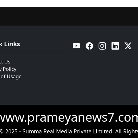
k Links
YouTube
Facebook
Instagram
Linkedin
Twitt
ct Us
y Policy
 of Usage
www.prameyanews7.co
© 2025 - Summa Real Media Private Limited. All Right