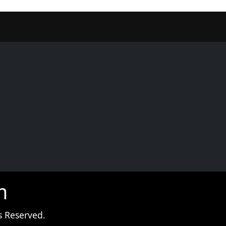
er
m
s Reserved.