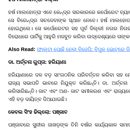
ହର୍ଷ ମାଲହୋତ୍ରା ଏବେ କେନ୍ଦ୍ର ସରକାରରେ କର୍ପୋରେଟ ବ୍ୟ
ସେ ବିରେନ୍ଦ୍ର ସଚଦେବାଙ୍କ ସ୍ଥାନ ନେବେ। ହର୍ଷ ମାଲହୋତ୍ର
ହୋଇଥିଲେ। ସେ କର୍ପୋରେଟର ସହ ପୂର୍ବ ଦିଲ୍ଲୀ ନଗର ନି
ବିରୋଧରେ ପାର୍ଟିକୁ ଆହୁରି ମଜବୁତ କରିବା ଉଦ୍ଦେଶ୍ୟରେ ତାଙ୍କ
Also Read:
ଫାଲ୍ଟା ପୋଛି ନେଲା ବିଜେପି: ବିପୁଳ ଭୋଟ୍‌ରେ ଜିତିଲେ
ଡା. ଅର୍ଚ୍ଚନା ଗୁପ୍ତା: ହରିୟାଣା
ହରିୟାଣାରେ ଦଳ ବଡ଼ ସାଂଗଠନିକ ପରିବର୍ତ୍ତନ କରିବା ସହ ମୋ
ରାଜ୍ୟ ସଭାପତି ଭାବରେ ନିଯୁକ୍ତ କରିଛନ୍ତି। ଡା. ଅର୍ଚ୍ଚନା
କରିସାରିଛନ୍ତି। ଜାଟ ଏବଂ ଅଣ- ଜାଟ ସମୀକରଣ ଏବଂ ରାଜ୍ୟରେ ମହି
ଏହି ବଡ଼ ଦାୟିତ୍ବ ଦିଆଯାଇଛି।
କେବଲ ସିଂହ ଢିଲ୍ଲୋ: ପଞ୍ଜାବ
ପଞ୍ଜାବରେ ସୁନୀଲ ଜାଖଡ଼ଙ୍କ ତିନି ବର୍ଷର କାର୍ଯ୍ୟକାଳ ସମା