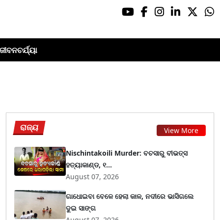
ଜୀବନଚର୍ଯ୍ୟା
ରାଜ୍ୟ
View More
Nischintakoili Murder: ବଚସାରୁ ବୀଭତ୍ସ
ହତ୍ୟାକାଣ୍ଡ, ୧...
August 07, 2026
ଗାଧୋଇବା ବେଳେ ହେଲା କାଳ, ନଦୀରେ ଭାସିଗଲେ
ଦୁଇ ସାଙ୍ଗ
August 07, 2026