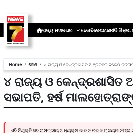
ରାଜ୍ୟ
ମହାନଗର
ଦେଶ
ବିଦେଶ
ରାଜନୀତି
ଶିକ୍ଷା 
Home
ଦେଶ
୪ ରାଜ୍ୟ ଓ କେନ୍ଦ୍ରଶାସିତ ଅଞ୍ଚଳରେ ବିଜେପି ବଦଳାଇଲ
୪ ରାଜ୍ୟ ଓ କେନ୍ଦ୍ରଶାସିତ
ସଭାପତି, ହର୍ଷ ମାଲହୋତ୍ରାଙ୍
ଏହି ନିଯୁକ୍ତି ସହ ରାଷ୍ଟ୍ରୀୟ ଅଧ୍ୟକ୍ଷ ନୀତୀନ ନବୀନ ରାଜ୍ୟମାନଙ୍