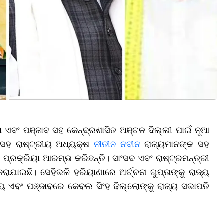
ାଣା ଏବଂ ପଞ୍ଜାବ ସହ କେନ୍ଦ୍ରଶାସିତ ଅଞ୍ଚଳ ଦିଲ୍ଲୀ ପାଇଁ ନୂଆ
ତି ସହ ରାଷ୍ଟ୍ରୀୟ ଅଧ୍ୟକ୍ଷ
ନୀତୀନ ନବୀନ
ରାଜ୍ୟମାନଙ୍କ ସହ
ପ୍ରକ୍ରିୟା ଆରମ୍ଭ କରିଛନ୍ତି। ସାଂସଦ ଏବଂ ରାଷ୍ଟ୍ରମନ୍ତ୍ରୀ
ାଯାଇଛି। ସେହିଭଳି ହରିୟାଣାରେ ଅର୍ଚ୍ଚନା ଗୁପ୍ତାଙ୍କୁ ରାଜ୍ୟ
 ଏବଂ ପଞ୍ଜାବରେ କେବଲ ସିଂହ ଢିଲ୍ଲୋଙ୍କୁ ରାଜ୍ୟ ସଭାପତି