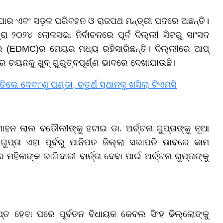
ାପାର ଏବଂ ସଡ଼କ ପରିବହନ ଓ ରାଜପଥ ମନ୍ତ୍ରୀ ପଦରେ ଅଛନ୍ତି।
ା ୨୦୨୪ ଲୋକସଭା ନିର୍ବାଚନରେ ପୂର୍ବ ଦିଲ୍ଲୀ ସିଟରୁ ସାଂସଦ
ଗର (EDMC)ର ମେୟର ମଧ୍ୟ ରହିସାରିଛନ୍ତି। ଦିଲ୍ଲୀରେ ଆପ୍
ର ଚୟନକୁ ଖୁବ୍ ଗୁରୁତ୍ବପୂର୍ଣ୍ଣ ଭାବରେ ଦେଖାଯାଉଛି।
 ଦେବାଂଶୁ ପଣ୍ଡା, ଚତୁର୍ଥ ସ୍ଥାନକୁ ଖସିଲା ଟିଏମସି​​​​​​​
ହନ ଲାଲ ବଡୌଲୀଙ୍କୁ ହଟାଇ ଡା. ଅର୍ଚ୍ଚନା ଗୁପ୍ତାଙ୍କୁ ନୂଆ
 ଗୁପ୍ତା ଏହା ପୂର୍ବରୁ ପାନିପତ ଜିଲ୍ଲା ସଭାପତି ଭାବରେ କାମ
ଳାଙ୍କ ଭାଗିଦାରୀ ବାର୍ତ୍ତା ଦେବା ପାଇଁ ଅର୍ଚ୍ଚନା ଗୁପ୍ତାଙ୍କୁ
ପ୍ତ ହେବା ପରେ ପୂର୍ବତନ ବିଧାୟକ କେବଲ ସିଂହ ଢିଲ୍ଲୋଙ୍କୁ