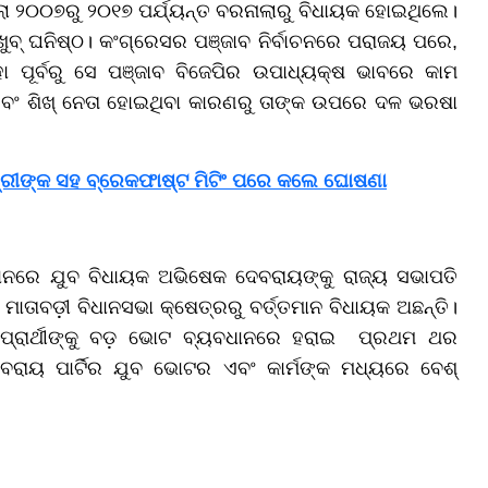
ଲୋ ୨୦୦୭ରୁ ୨୦୧୭ ପର୍ଯ୍ୟନ୍ତ ବରନାଲାରୁ ବିଧାୟକ ହୋଇଥିଲେ।
 ଖୁବ୍ ଘନିଷ୍ଠ। କଂଗ୍ରେସର ପଞ୍ଜାବ ନିର୍ବାଚନରେ ପରାଜୟ ପରେ,
ା ପୂର୍ବରୁ ସେ ପଞ୍ଜାବ ବିଜେପିର ଉପାଧ୍ୟକ୍ଷ ଭାବରେ କାମ
ଏବଂ ଶିଖ୍ ନେତା ହୋଇଥିବା କାରଣରୁ ତାଙ୍କ ଉପରେ ଦଳ ଭରଷା
ନ୍ତ୍ରୀଙ୍କ ସହ ବ୍ରେକଫାଷ୍ଟ ମିଟିଂ ପରେ କଲେ ଘୋଷଣା
 ସ୍ଥାନରେ ଯୁବ ବିଧାୟକ ଅଭିଷେକ ଦେବରାୟଙ୍କୁ ରାଜ୍ୟ ସଭାପତି
ାତାବଡ଼ୀ ବିଧାନସଭା କ୍ଷେତ୍ରରୁ ବର୍ତ୍ତମାନ ବିଧାୟକ ଅଛନ୍ତି।
 ପ୍ରାର୍ଥୀଙ୍କୁ ବଡ଼ ଭୋଟ ବ୍ୟବଧାନରେ ହରାଇ ପ୍ରଥମ ଥର
େବରାୟ ପାର୍ଟିର ଯୁବ ଭୋଟର ଏବଂ କାର୍ମଙ୍କ ମଧ୍ୟରେ ବେଶ୍