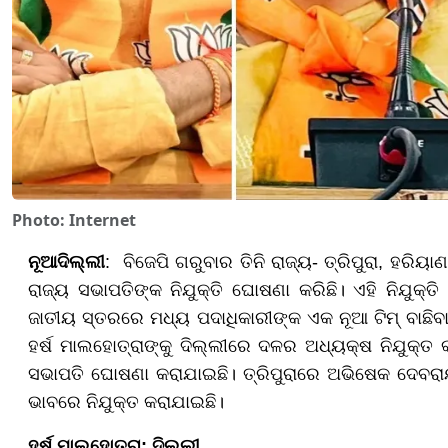
Photo: Internet
ନୂଆଦିଲ୍ଲୀ
: ବିଜେପି ଗରୁବାର ତିନି ରାଜ୍ୟ- ତ୍ରିପୁରା, ହରିୟ
ରାଜ୍ୟ ସଭାପତିଙ୍କ ନିଯୁକ୍ତି ଘୋଷଣା କରିଛି। ଏହି ନିଯୁକ୍
ଜାତୀୟ ସ୍ତରରେ ମଧ୍ୟ ପଦାଧିକାରୀଙ୍କ ଏକ ନୂଆ ଟିମ୍ ବାଛିବା 
ହର୍ଷ ମାଲହୋତ୍ରାଙ୍କୁ ଦିଲ୍ଲୀରେ ଦଳର ଅଧ୍ୟକ୍ଷ ନିଯୁକ୍ତ କର
ସଭାପତି ଘୋଷଣା କରାଯାଇଛି। ତ୍ରିପୁରାରେ ଅଭିଷେକ ଦେବରାୟ
ଭାବରେ ନିଯୁକ୍ତ କରାଯାଇଛି।
ହର୍ଷ ମାଲହୋତ୍ରା: ଦିଲ୍ଲୀ