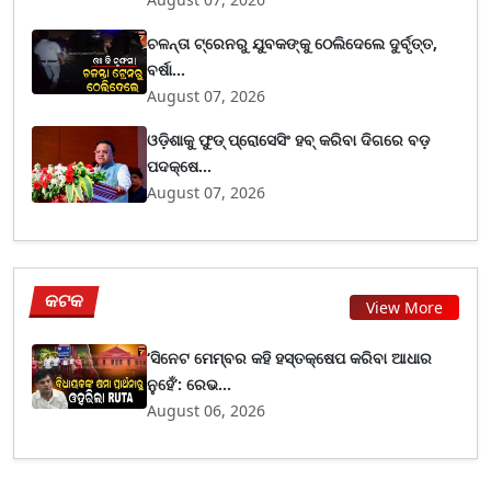
ଚଳନ୍ତା ଟ୍ରେନରୁ ଯୁବକଙ୍କୁ ଠେଲିଦେଲେ ଦୁର୍ବୃତ୍ତ,
ବର୍ଷା...
August 07, 2026
ଓଡ଼ିଶାକୁ ଫୁଡ୍ ପ୍ରୋସେସିଂ ହବ୍ କରିବା ଦିଗରେ ବଡ଼
ପଦକ୍ଷେ...
August 07, 2026
କଟକ
View More
‘ସିନେଟ ମେମ୍ବର କହି ହସ୍ତକ୍ଷେପ କରିବା ଆଧାର
ନୁହେଁ’: ରେଭ...
August 06, 2026