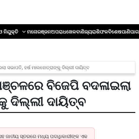
ଓ ନିଯୁକ୍ତି
ମନୋରଞ୍ଜନ
ଅପରାଧ
ଖେଳ
ବାଣିଜ୍ୟ
ରାଶିଫଳ
ବିଶେଷ
ପାଣିପାଗ
ା ସଭାପତି, ହର୍ଷ ମାଲହୋତ୍ରାଙ୍କୁ ଦିଲ୍ଲୀ ଦାୟିତ୍ବ
 ଅଞ୍ଚଳରେ ବିଜେପି ବଦଳାଇଲା
କୁ ଦିଲ୍ଲୀ ଦାୟିତ୍ବ
କ ସହ ଜାତୀୟ ସ୍ତରରେ ମଧ୍ୟ ପଦାଧିକାରୀଙ୍କ ଏକ