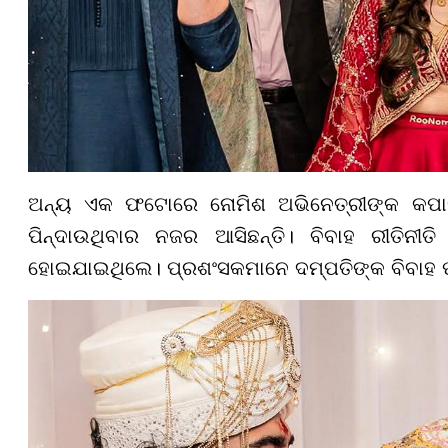
ଅନ୍ୟ ଏକ ଫଟୋରେ ନୋମିଶ ଅଭିନେତ୍ରୀଙ୍କ କପାଳ
ପିନ୍ଦାଉଥିବାର ନଜର ଆସିଛନ୍ତି। ବିବାହ ରୀତିନ
ହୋଇଯାଇଥିଲେ। ପ୍ରଶଂସକମାନେ ଦମ୍ପତିଙ୍କ ବିବାହ ଫ