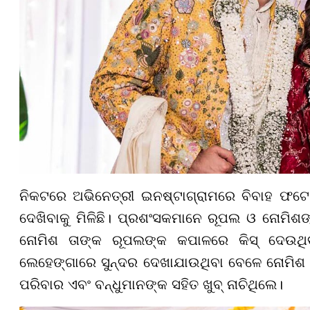
ନିକଟରେ ଅଭିନେତ୍ରୀ ଇନଷ୍ଟାଗ୍ରାମରେ ବିବାହ ଫଟୋ
ଦେଖିବାକୁ ମିଳିଛି। ପ୍ରଶଂସକମାନେ ରୂପଲ ଓ ନୋମିଶଙ
ନୋମିଶ ତାଙ୍କ ରୂପଲଙ୍କ କପାଳରେ କିସ୍ ଦେଉଥିବ
ଲେହେଙ୍ଗାରେ ସୁନ୍ଦର ଦେଖାଯାଉଥିବା ବେଳେ ନୋମିଶ 
ପରିବାର ଏବଂ ବନ୍ଧୁମାନଙ୍କ ସହିତ ଖୁବ୍ ନାଚିଥିଲେ।