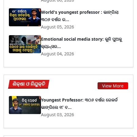
World's youngest professor : ଭାଙ୍ଗିଲା
୩୦୬ ବର୍ଷର ର...
August 05, 2026
Emotional social media story: କୁନି ପୁଅକୁ
କ୍ୟାନ୍ସର...
August 04, 2026
ଶିକ୍ଷା ଓ ନିଯୁକ୍ତି
View More
Youngest Professor: ୩୦୬ ବର୍ଷର ରେକର୍ଡ
ଭାଙ୍ଗିଲେ ୧୮ ବ...
August 03, 2026