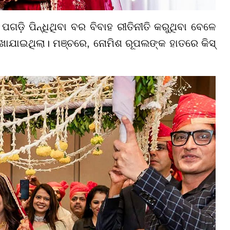
ଡ଼ି ପିନ୍ଧିଥିବା ବର ବିବାହ ରୀତିନୀତି କରୁଥିବା ବେଳେ
ାଯାଇଥିଲା। ମଞ୍ଚରେ, ନୋମିଶ ରୂପଲଙ୍କ ହାତରେ କିସ୍