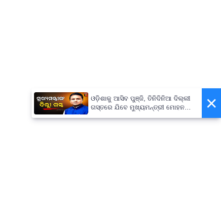
×
ଓଡ଼ିଶାକୁ ଆସିବ ପୁଞ୍ଜି, ତିନିଦିନିଆ ଦିଲ୍ଲୀ
ଗସ୍ତରେ ଯିବେ ମୁଖ୍ୟମନ୍ତ୍ରୀ ମୋହନ
ମାଝୀ