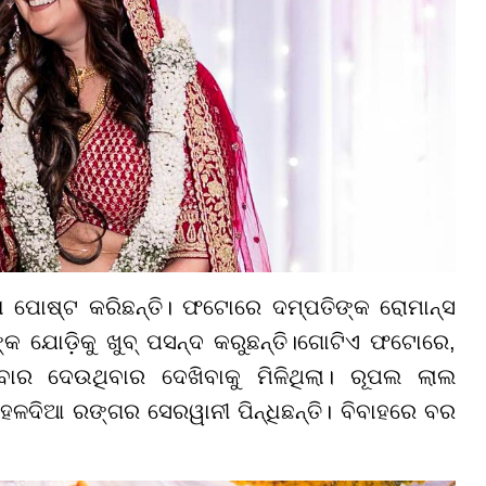
 ପୋଷ୍ଟ କରିଛନ୍ତି। ଫଟୋରେ ଦମ୍ପତିଙ୍କ ରୋମାନ୍ସ
୍କ ଯୋଡ଼ିକୁ ଖୁବ୍ ପସନ୍ଦ କରୁଛନ୍ତି।ଗୋଟିଏ ଫଟୋରେ,
ାର ଦେଉଥିବାର ଦେଖିବାକୁ ମିଳିଥିଲା। ରୂପଲ ଲାଲ
ହଳଦିଆ ରଙ୍ଗର ସେରୱାନୀ ପିନ୍ଧିଛନ୍ତି। ବିବାହରେ ବର