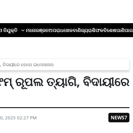
ଓ ନିଯୁକ୍ତି
ମନୋରଞ୍ଜନ
ଅପରାଧ
ଖେଳ
ବାଣିଜ୍ୟ
ରାଶିଫଳ
ବିଶେଷ
ପାଣିପାଗ
ଗି, ବିଦାୟୀରେ ହେଲେ ଇମୋସନାଲ
େମ୍ ରୂପଲ ତ୍ୟାଗି, ବିଦାୟୀରେ
NEWS7
0, 2025 02:27 PM