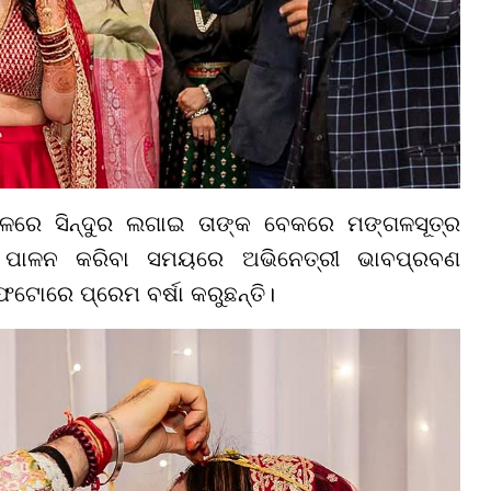
ରେ ସିନ୍ଦୁର ଲଗାଇ ତାଙ୍କ ବେକରେ ମଙ୍ଗଳସୂତ୍ର
ୀତି ପାଳନ କରିବା ସମୟରେ ଅଭିନେତ୍ରୀ ଭାବପ୍ରବଣ
ଟୋରେ ପ୍ରେମ ବର୍ଷା କରୁଛନ୍ତି।