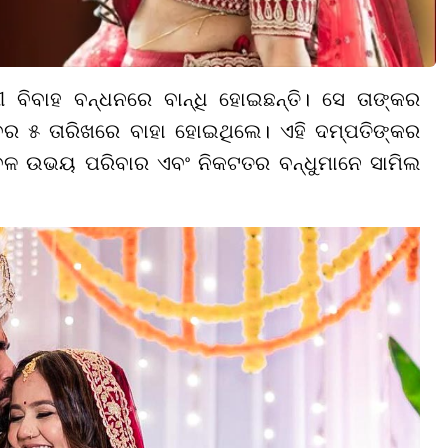
 ବିବାହ ବନ୍ଧନରେ ବାନ୍ଧି ହୋଇଛନ୍ତି। ସେ ତାଙ୍କର
୍ବର ୫ ତାରିଖରେ ବାହା ହୋଇଥିଲେ। ଏହି ଦମ୍ପତିଙ୍କର
ବଳ ଉଭୟ ପରିବାର ଏବଂ ନିକଟତର ବନ୍ଧୁମାନେ ସାମିଲ