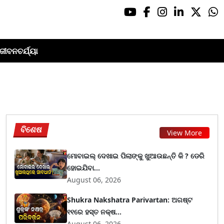
ଜୀବନଚର୍ଯ୍ୟା
ବିଶେଷ
View More
ମୋବାଇଲ୍ ଦେଖାଇ ପିଲାଙ୍କୁ ଖୁଆଉଛନ୍ତି କି ? ଡେରି
ହୋଇଯିବା...
August 06, 2026
Shukra Nakshatra Parivartan: ଅଗଷ୍ଟ
୧୧ରେ ହସ୍ତ ନକ୍ଷ...
August 06, 2026