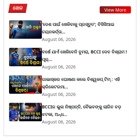
ଖେଳ
View More
‘ଦେଶ ପାଇଁ ଖେଳିବାକୁ ପ୍ରସ୍ତୁତ’; ବିସିସିଆଇ
ଚୟନକର୍ତ୍ତା...
August 06, 2026
ବର୍ଷେ ଯାଏଁ ଖେଳିବେନି ବୁମରା, BCCI ଦେବ ବିଶ୍ରାମ !
ପୂର୍...
August 06, 2026
ଗାଭାସ୍କର ଘୋଷଣା କଲେ ବିଶ୍ୱକପ୍ ଟିମ୍ : ଏହି
କ୍ରିକେଟରମା...
August 06, 2026
BCCIର ଭୁଲ ନିଷ୍ପତ୍ତି, ବୈଭବଙ୍କୁ ଲାଗିବ ବଡ଼
ଝଟକା, ଅନ୍ଧ...
August 06, 2026