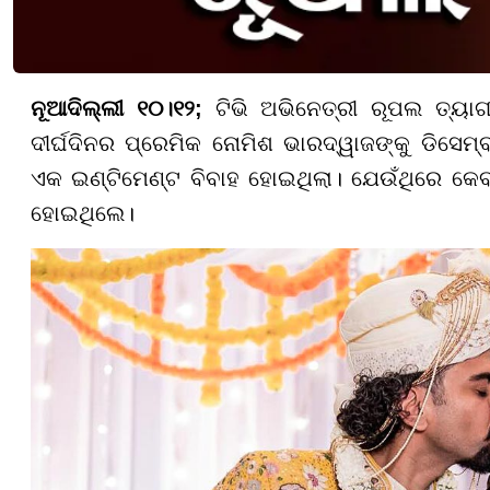
ନୂଆଦିଲ୍ଲୀ ୧୦।୧୨;
ଟିଭି ଅଭିନେତ୍ରୀ ରୂପଲ ତ୍ୟାଗୀ
ଦୀର୍ଘଦିନର ପ୍ରେମିକ ନୋମିଶ ଭାରଦ୍ୱାଜଙ୍କୁ ଡିସେମ
ଏକ ଇଣ୍ଟିମେଣ୍ଟ ବିବାହ ହୋଇଥିଲା। ଯେଉଁଥିରେ କେ
ହୋଇଥିଲେ।