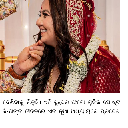
ଖିବାକୁ ମିଳୁଛି। ଏହି ସୁନ୍ଦର ଫଟୋ ଗୁଡ଼ିକ ପୋଷ୍ଟ
ି କି-ତାଙ୍କ ଜୀବନରେ ଏକ ନୂଆ ଅଧ୍ୟାୟରେ ପ୍ରବେଶ