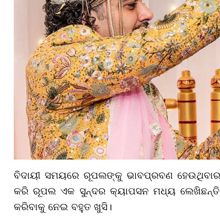
ବିଦାୟୀ ସମୟରେ ରୂପଲଙ୍କୁ ଭାବପ୍ରବଣ ହେଉଥିବାର ଦେ
କରି ରୂପଲ ଏକ ସୁନ୍ଦର କ୍ୟାପସନ ମଧ୍ୟ ଲେଖିଛନ୍ତ
କରିବାକୁ ନେଇ ବହୁତ ଖୁସି।