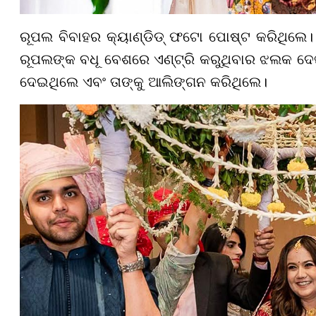
ରୂପଲ ବିବାହର କ୍ୟାଣ୍ଡିଡ୍ ଫଟୋ ପୋଷ୍ଟ କରିଥିଲେ। ପଗ
ରୂପଲଙ୍କ ବଧୂ ବେଶରେ ଏଣ୍ଟ୍ରି କରୁଥିବାର ଝଲକ ଦେଖ
ଦେଇଥିଲେ ଏବଂ ତାଙ୍କୁ ଆଲିଙ୍ଗନ କରିଥିଲେ।