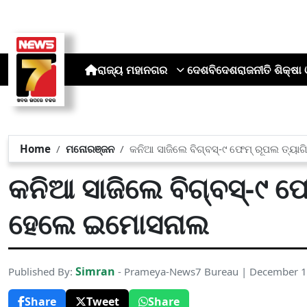
ରାଜ୍ୟ
ମହାନଗର
ଦେଶ
ବିଦେଶ
ରାଜନୀତି
ଶିକ୍ଷା 
Home
ମନୋରଞ୍ଜନ
କନିଆ ସାଜିଲେ ବିଗ୍‌ବସ୍-୯ ଫେମ୍ ରୂପଲ ତ୍ୟା
କନିଆ ସାଜିଲେ ବିଗ୍‌ବସ୍-୯ ଫ
ହେଲେ ଇମୋସନାଲ
Simran
Published By:
- Prameya-News7 Bureau | December 1
Share
Tweet
Share