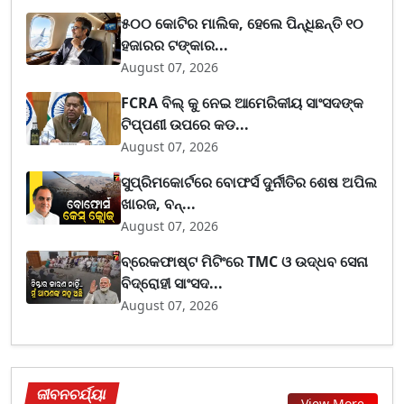
୫୦୦ କୋଟିର ମାଲିକ, ହେଲେ ପିନ୍ଧିଛନ୍ତି ୧୦
ହଜାରର ଟଙ୍କାର...
August 07, 2026
FCRA ବିଲ୍ କୁ ନେଇ ଆମେରିକୀୟ ସାଂସଦଙ୍କ
ଟିପ୍ପଣୀ ଉପରେ କଡ...
August 07, 2026
ସୁପ୍ରିମକୋର୍ଟରେ ବୋଫର୍ସ ଦୁର୍ନୀତିର ଶେଷ ଅପିଲ
ଖାରଜ, ବନ୍...
August 07, 2026
ବ୍ରେକଫାଷ୍ଟ ମିଟିଂରେ TMC ଓ ଉଦ୍ଧବ ସେନା
ବିଦ୍ରୋହୀ ସାଂସଦ...
August 07, 2026
ଜୀବନଚର୍ଯ୍ୟା
View More