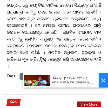
ପେନ୍‌ସନ୍‌, ଓ୍ୱାକଫ୍‌ ବିଲ୍‌ ବାତିଲ, ଦରଦାମ ନିୟନ୍ତ୍ରଣ ଆଦି
ଅନ୍ୟାନ୍ୟ ଦାବିକୁ ନେଇ ଭାରତ ବନ୍ଦ ପାଳନ ହେଉଛି ।
ତେବେ ଏହି ବନ୍ଦ ଡାକରାର ପ୍ରଭାବର ଭଦ୍ରକରେ ମଧ୍ୟ
ଦେଖାଦେଇଛି । ୧୬ ନମ୍ବର ଜାତୀୟ ରାଜପଥରେ ଗାଡ଼ି
ଚଳାଚଳ ବାଧାପ୍ରାପ୍ତ ହୋଇଛି । ଶ୍ରମିକ ସଂଗଠନ, ବାମ
ଦଳ, ବିଜୁ ଶ୍ରମିକ ସାମୁଖ୍ୟ ଏହି ଆନ୍ଦୋଳନରେ ସାମିଲ
ହୋଇଛନ୍ତି । ସହରରେ ପିକେଟିଂ ହେଉଥିବା ବେଳେ ଦୋକାନା
ବଜାର ବନ୍ଦ ରହିଛି । ଶ୍ରମିକ ଅଧିକାର, ସୁରକ୍ଷା ଓ
ଜୀବିକାର ମୂଳ ଦାବିଗୁଡ଼ିକୁ କେନ୍ଦ୍ର କରି ଆନ୍ଦୋଳନ ହେଉଛି
।
Tags:
prameyanews7
×
ଓଡ଼ିଶାକୁ ଫୁଡ୍ ପ୍ରୋସେସିଂ ହବ୍
କରିବା ଦିଗରେ ବଡ଼ ପଦକ୍ଷେପ, ୪୨
ହଜାରରୁ ଅଧିକ ନିଯୁକ୍ତି ସୁଯୋଗ
ଦେଶ
View More