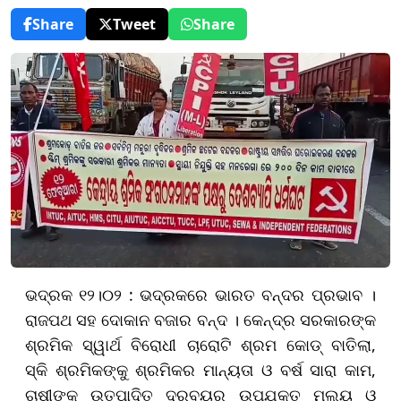
Share
Tweet
Share
ଭଦ୍ରକ ୧୨।୦୨ : ଭଦ୍ରକରେ ଭାରତ ବନ୍ଦର ପ୍ରଭାବ ।
ରାଜପଥ ସହ ଦୋକାନ ବଜାର ବନ୍ଦ । କେନ୍ଦ୍ର ସରକାରଙ୍କ
ଶ୍ରମିକ ସ୍ୱାର୍ଥ ବିରୋଧୀ ଚାରୋଟି ଶ୍ରମ କୋଡ୍‌ ବାତିଲା,
ସ୍କି ଶ୍ରମିକଙ୍କୁ ଶ୍ରମିକର ମାନ୍ୟତା ଓ ବର୍ଷ ସାରା କାମ,
ଚାଷୀଙ୍କ ଉତ୍ପାଦିତ ଦ୍ରବ୍ୟର ଉପଯୁକ୍ତ ମୂଲ୍ୟ ଓ