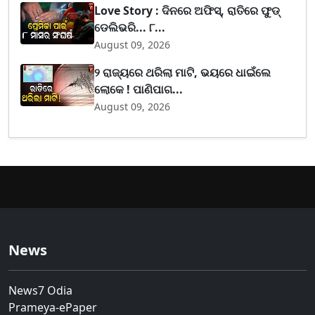
Love Story : ଦିନରେ ଅଫିସ୍, ରାତିରେ ଫୁଡ୍
ଡେଲିଭରି... ୮...
August 09, 2026
୨ ରାଜ୍ୟରେ ଥରିଲା ମାଟି, ଭୟରେ ଧାଇଁଲେ
ଲୋକେ ! ପାଣିପାଗ...
August 09, 2026
News
News7 Odia
Prameya-ePaper