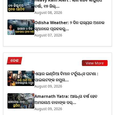
Heavy Rain Alert : ଲାଗି ରହିବ ଲଘୁଚାପ
ବର୍ଷା, ୧୭ ଜିଲ୍...
August 08, 2026
Odisha Weather: ୨ ଦିନ ରାଜ୍ୟର ଅନେକ
ସ୍ଥାନରେ ପ୍ରବଳରୁ...
August 07, 2026
ଦେଶ
View More
ଏୟାର ଇଣ୍ଡିଆ ବିମାନ ଟର୍ବୁଲାନ୍ସ ଘଟଣା :
ପାଇଲଟଙ୍କ ନମୁନା...
August 09, 2026
Amarnath Yatra: ଆସନ୍ତା ବର୍ଷ ହେବ
ଅମରନାଥ ବାବାଙ୍କ ଦର୍...
August 09, 2026