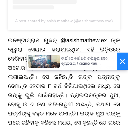
A post shared by asish matthew (@asishmatthew.exe)
ଇନଷ୍ଟାଗ୍ରାମ ୟୁଜର୍ @asishmathew.ex ଙ୍କ
ଦ୍ୱାରା ସେୟାର କରାଯାଇଥିବା ଏହି ଭିଡ଼ିଓରେ
×
ଦେଖିବାକୁ ମିଳିଛି ଯେ, ଅଟୋ ଡ୍ରାଇଭର ଜଣକ ନିଜ
ଦୀର୍ଘ ୧୦ ବର୍ଷ ଧରି ଚାଲିଥିଲା ଦେହ
ବ୍ୟବସାୟ ! ଗ୍ରାହକ ପିଛା
ଅଟୋର ଚାରିପଟେ ପତ୍ନୀଙ୍କ ବହୁତଗୁଡ଼ିଏ ଫଟୋ
ନିଆଯାଉଥିଲା ଅତିରିକ୍ତ ୫୦୦
ଟଙ୍କା !
ଲଗାଇଛନ୍ତି। ସେ କହିଛନ୍ତି ତାଙ୍କ ପତ୍ନୀଙ୍କୁ
ଦେହାନ୍ତ ହେବାର ୮ ବର୍ଷ ବିତିଯାଇଥିଲେ ମଧ୍ୟ ସେ
ତାଙ୍କୁ ଭୁଲି ପାରିନାହାନ୍ତି। ଡ୍ରାଇଭରଙ୍କର ପୁଅ,
ବୋହୂ ଓ ୬ ଜଣ ନାତି-ନାତୁଣୀ ଅଛନ୍ତି, ତଥାପି ସେ
ପତ୍ନୀଙ୍କୁ ବହୁତ ମନେ ପକାନ୍ତି। ତାଙ୍କ ପୁଅ ତାଙ୍କୁ
ଘରେ ରହିବାକୁ କହିଲେ ମଧ୍ୟ, ସେ କୁହନ୍ତି ଯେ ଘରେ