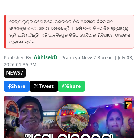
ବେଙ୍ଗାଲୁରୁର ଜଣେ ଅଟୋ ଡ୍ରାଇଭର ନିଜ ଅଟୋରେ ଦିବଙ୍ଗତ
ସ୍ତ୍ରୀଙ୍କ ଫଟୋ ସଜାଇ ଚଳାଉଛନ୍ତି। ୮ ବର୍ଷ ପରେ ବି ସେ ନିଜ ସ୍ତ୍ରୀଙ୍କୁ
ଭୁଲି ପାରି ନାହାଁନ୍ତି। ଏହି ଭାବବିହ୍ୱଳ ଭିଡିଓ ସୋସିଆଲ ମିଡିଆରେ ଭାଇରାଲ
ହେବାରେ ଲାଗିଛି।
AbhisekD
Published By:
- Prameya-News7 Bureau | July 03,
2026 01:36 PM
NEWS7
Share
Tweet
Share