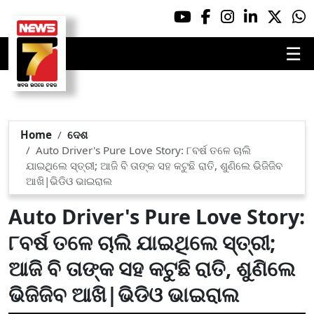
☰
Home
ଦେଶ
Auto Driver's Pure Love Story: ୮ବର୍ଷ ତଳେ ଚାଲି
ଯାଇଥିଲେ ସ୍ତ୍ରୀ; ଆଜି ବି ତାଙ୍କ ସହ କଟୁଛି ରାତି, ଶୁଣିଲେ ଭିଜିଜିବ
ଆଖି|ଭିଡିଓ ଭାଇରାଲ
Auto Driver's Pure Love Story:
୮ବର୍ଷ ତଳେ ଚାଲି ଯାଇଥିଲେ ସ୍ତ୍ରୀ;
ଆଜି ବି ତାଙ୍କ ସହ କଟୁଛି ରାତି, ଶୁଣିଲେ
ଭିଜିଜିବ ଆଖି|ଭିଡିଓ ଭାଇରାଲ