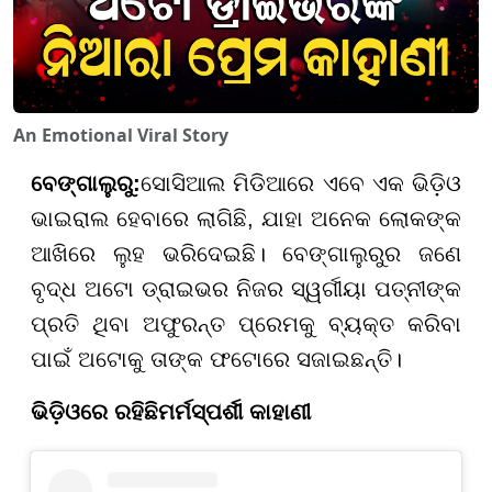
An Emotional Viral Story
ବେଙ୍ଗାଲୁରୁ
:
ସୋସିଆଲ ମିଡିଆରେ ଏବେ ଏକ ଭିଡ଼ିଓ
ଭାଇରାଲ ହେବାରେ ଲାଗିଛି, ଯାହା ଅନେକ ଲୋକଙ୍କ
ଆଖିରେ ଲୁହ ଭରିଦେଇଛି। ବେଙ୍ଗାଲୁରୁର ଜଣେ
ବୃଦ୍ଧ ଅଟୋ ଡ୍ରାଇଭର ନିଜର ସ୍ୱର୍ଗୀୟା ପତ୍ନୀଙ୍କ
ପ୍ରତି ଥିବା ଅଫୁରନ୍ତ ପ୍ରେମକୁ ବ୍ୟକ୍ତ କରିବା
ପାଇଁ ଅଟୋକୁ ତାଙ୍କ ଫଟୋରେ ସଜାଇଛନ୍ତି।
ଭିଡ଼ିଓ
ରେ ରହିଛି
ମର୍ମସ୍ପର୍ଶୀ କାହାଣୀ