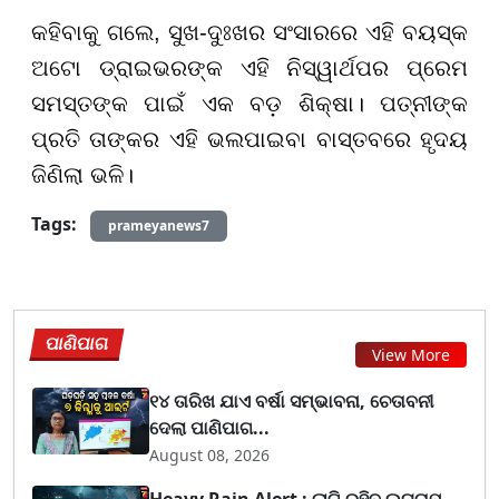
କହିବାକୁ ଗଲେ, ସୁଖ-ଦୁଃଖର ସଂସାରରେ ଏହି ବୟସ୍କ
ଅଟୋ ଡ୍ରାଇଭରଙ୍କ ଏହି ନିସ୍ୱାର୍ଥପର ପ୍ରେମ
ସମସ୍ତଙ୍କ ପାଇଁ ଏକ ବଡ଼ ଶିକ୍ଷା। ପତ୍ନୀଙ୍କ
ପ୍ରତି ତାଙ୍କର ଏହି ଭଲପାଇବା ବାସ୍ତବରେ ହୃଦୟ
ଜିଣିଲା ଭଳି।
Tags:
prameyanews7
ପାଣିପାଗ
View More
୧୪ ତାରିଖ ଯାଏ ବର୍ଷା ସମ୍ଭାବନା, ଚେତାବନୀ
ଦେଲା ପାଣିପାଗ...
August 08, 2026