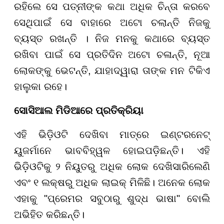
ରହିଲେ ସେ ପତ୍ନୀଙ୍କ କଥା ଅଧିକ ଚିନ୍ତା କରବେ
ସେଥିପାଇଁ ସେ ବାହାରେ ଅଟୋ ଚଲାନ୍ତି ନିଜକୁ
ବ୍ୟସ୍ତ ରଖନ୍ତି । ନିଜ ମନକୁ କଥାରେ ବ୍ୟସ୍ତ
ରଖିବା ପାଇଁ ସେ ପ୍ରତିଦିନ ଅଟୋ ଚଳାନ୍ତି, ନୂଆ
ଲୋକଙ୍କୁ ଭେଟନ୍ତି, ଯାହାଦ୍ୱାରା ତାଙ୍କ ମନ ଟିକିଏ
ହାଲୁକା ରହେ।
ସୋସିଆଲ ମିଡିଆରେ ପ୍ରତିକ୍ରିୟା
ଏହି ଭିଡ଼ିଓଟି ଦେଖିବା ମାତ୍ରେ ଇଣ୍ଟରନେଟ୍
ୟୁଜର୍ମାନେ ଭାବବିହ୍ୱଳ ହୋଇପଡ଼ିଛନ୍ତି। ଏହି
ଭିଡ଼ିଓଟିକୁ ୨ ନିୟୁତରୁ ଅଧିକ ଲୋକ ଦେଖିସାରିଲେଣି
ଏବଂ ୧ ଲକ୍ଷରୁ ଅଧିକ ଲାଇକ୍ ମିଳିଛି। ଅନେକ ଲୋକ
ଏହାକୁ "ପ୍ରେମର ସବୁଠାରୁ ଶୁଦ୍ଧ ଭାଷା" ବୋଲି
ଅଭିହିତ କରିଛନ୍ତି।