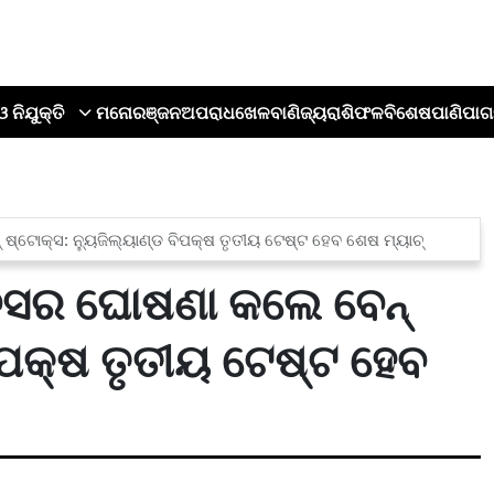
ଓ ନିଯୁକ୍ତି
ମନୋରଞ୍ଜନ
ଅପରାଧ
ଖେଳ
ବାଣିଜ୍ୟ
ରାଶିଫଳ
ବିଶେଷ
ପାଣିପାଗ
ଷ୍ଟୋକ୍ସ: ନ୍ୟୁଜିଲ୍ୟାଣ୍ଡ ବିପକ୍ଷ ତୃତୀୟ ଟେଷ୍ଟ ହେବ ଶେଷ ମ୍ୟାଚ୍
ଅବସର ଘୋଷଣା କଲେ ବେନ୍
ବିପକ୍ଷ ତୃତୀୟ ଟେଷ୍ଟ ହେବ