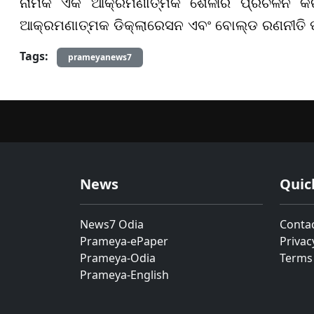
ନାମକ ଏକ ଆକ୍ରମଣାତ୍ମକ ଶୈଳୀର ପ୍ରଚଳନ କରିଥ
ଆକ୍ରମଣାତ୍ମକ ଡିକ୍ଲାରେସନ ଏବଂ ବୋଲ୍ଡ ରଣନୀତି ପାଇ
Tags:
prameyanews7
News
Quic
News7 Odia
Conta
Prameya-ePaper
Privac
Prameya-Odia
Terms
Prameya-English