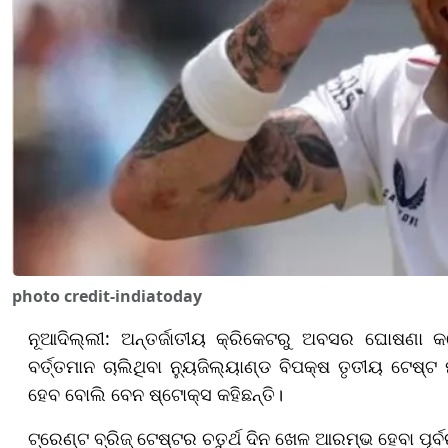
photo credit-indiatoday
ନୂଆଦିଲ୍ଲୀ: ଅନ୍ତର୍ଜାତୀୟ କ୍ରିକେଟରୁ ଅବସର ଘୋଷଣା 
ବର୍ତ୍ତମାନ ଚାଲିଥିବା ନ୍ୟୁଜିଲ୍ୟାଣ୍ଡ ବିପକ୍ଷ ତୃତୀୟ ଟେଷ୍ଟ 
ହେବ ବୋଲି ବେନ ଷ୍ଟୋକ୍ସ କହିଛନ୍ତି।
ଟ୍ରେଣ୍ଟ ବ୍ରିଜ୍ ଟେଷ୍ଟର ଚତୁର୍ଥ ଦିନ ଖେଳ ଆରମ୍ଭ ହେବା ପୂର୍