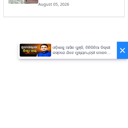
August 05, 2026
×
ଓଡ଼ିଶାକୁ ଆସିବ ପୁଞ୍ଜି, ତିନିଦିନିଆ ଦିଲ୍ଲୀ
ଗସ୍ତରେ ଯିବେ ମୁଖ୍ୟମନ୍ତ୍ରୀ ମୋହନ
ମାଝୀ