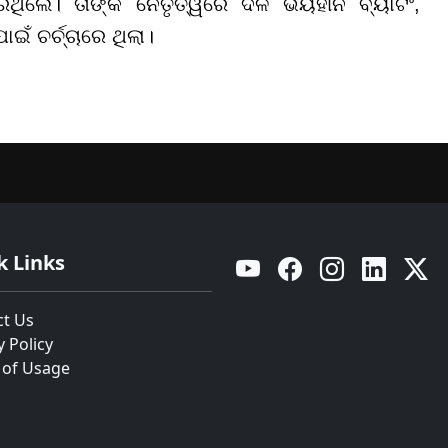
ିଲେ। ତାଙ୍କ ନେତୃତ୍ୱରେ ଦଳ ଭୟହୀନ ବ୍ୟାଟିଂ,
ଁ ଚର୍ଚ୍ଚାରେ ଥିଲା।
k Links
YouTube
Facebook
Instagram
Linkedin
Twitt
ct Us
y Policy
 of Usage