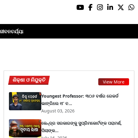
ଜୀବନଚର୍ଯ୍ୟା
ଶିକ୍ଷା ଓ ନିଯୁକ୍ତି
View More
Youngest Professor: ୩୦୬ ବର୍ଷର ରେକର୍ଡ
ଭାଙ୍ଗିଲେ ୧୮ ବ...
August 03, 2026
କେନ୍ଦ୍ର ସରକାରଙ୍କୁ ସୁପ୍ରିମକୋର୍ଟଙ୍କ ପରାମର୍ଶ,
ପିଲାଙ୍କ...
July 16, 2026