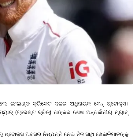
କଲେ ଇଂଲଣ୍ଡ କ୍ରିକେଟ ଦଳର ଅଧିନାୟକ ବେନ୍ ଷ୍ଟୋକ୍ସ।
ମ୍ୟାଚ୍ (ଟ୍ରେଣ୍ଟ ବ୍ରିଜ୍) ତାଙ୍କର ଶେଷ ଅନ୍ତର୍ଜାତୀୟ ମ୍ୟାଚ୍
ବରୁ ଷ୍ଟୋକ୍ସ ଅବସର ନିଷ୍ପତ୍ତି ନେଇ ନିଜ ସାଥି ଖେଳାଳିମାନଙ୍କୁ