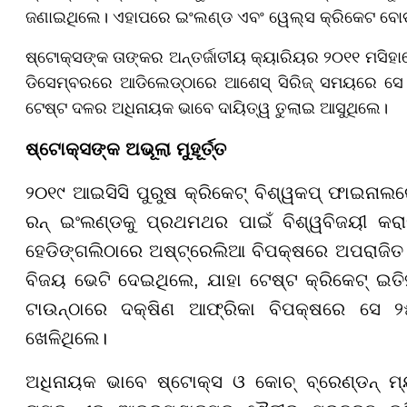
ଜଣାଇଥିଲେ। ଏହାପରେ ଇଂଲଣ୍ଡ ଏବଂ ୱେଲ୍ସ କ୍ରିକେଟ ବୋର୍ଡ 
ଷ୍ଟୋକ୍ସଙ୍କ ତାଙ୍କର ଅନ୍ତର୍ଜାତୀୟ କ୍ୟାରିୟର ୨୦୧୧ ମସି
ଡିସେମ୍ବରରେ ଆଡିଲେଡ୍‌ଠାରେ ଆଶେସ୍ ସିରିଜ୍ ସମୟରେ ସେ 
ଟେଷ୍ଟ ଦଳର ଅଧିନାୟକ ଭାବେ ଦାୟିତ୍ୱ ତୁଲାଇ ଆସୁଥିଲେ।
ଷ୍ଟୋକ୍ସଙ୍କ ଅଭୂଲା ମୁହୂର୍ତ୍ତ
୨୦୧୯ ଆଇସିସି ପୁରୁଷ କ୍ରିକେଟ୍ ବିଶ୍ୱକପ୍ ଫାଇନାଲର
ରନ୍ ଇଂଲଣ୍ଡକୁ ପ୍ରଥମଥର ପାଇଁ ବିଶ୍ୱବିଜୟୀ କରାଇବ
ହେଡିଙ୍ଗଲିଠାରେ ଅଷ୍ଟ୍ରେଲିଆ ବିପକ୍ଷରେ ଅପରାଜିତ
ବିଜୟ ଭେଟି ଦେଇଥିଲେ, ଯାହା ଟେଷ୍ଟ କ୍ରିକେଟ୍ ଇତ
ଟାଉନ୍ଠାରେ ଦକ୍ଷିଣ ଆଫ୍ରିକା ବିପକ୍ଷରେ ସେ ୨୫
ଖେଳିଥିଲେ।
ଅଧିନାୟକ ଭାବେ ଷ୍ଟୋକ୍ସ ଓ କୋଚ୍ ବ୍ରେଣ୍ଡନ୍ ମ୍