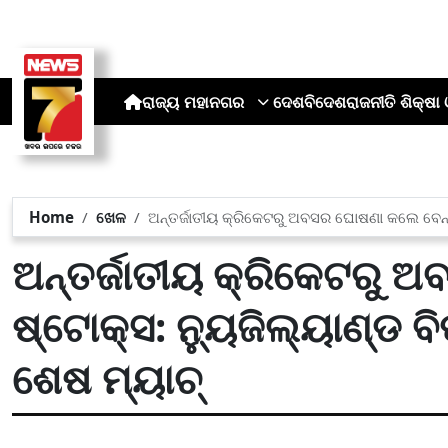
ରାଜ୍ୟ
ମହାନଗର
ଦେଶ
ବିଦେଶ
ରାଜନୀତି
ଶିକ୍ଷା 
Home
ଖେଳ
ଅନ୍ତର୍ଜାତୀୟ କ୍ରିକେଟରୁ ଅବସର ଘୋଷଣା କଲେ ବେନ୍ 
ଅନ୍ତର୍ଜାତୀୟ କ୍ରିକେଟରୁ 
ଷ୍ଟୋକ୍ସ: ନ୍ୟୁଜିଲ୍ୟାଣ୍ଡ 
ଶେଷ ମ୍ୟାଚ୍