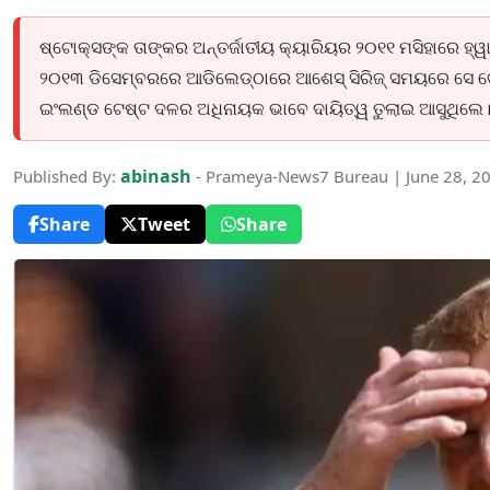
ଷ୍ଟୋକ୍ସଙ୍କ ତାଙ୍କର ଅନ୍ତର୍ଜାତୀୟ କ୍ୟାରିୟର ୨୦୧୧ ମସିହାରେ ହ
୨୦୧୩ ଡିସେମ୍ବରରେ ଆଡିଲେଡ୍‌ଠାରେ ଆଶେସ୍ ସିରିଜ୍ ସମୟରେ ସେ ଟେ
ଇଂଲଣ୍ଡ ଟେଷ୍ଟ ଦଳର ଅଧିନାୟକ ଭାବେ ଦାୟିତ୍ୱ ତୁଲାଇ ଆସୁଥିଲେ
abinash
Published By:
- Prameya-News7 Bureau | June 28, 2
Share
Tweet
Share