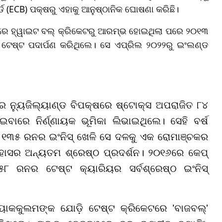
(ECB) ପକ୍ଷରୁ ଏହାକୁ ଆନୁଷ୍ଠାନିକ ଘୋଷଣା କରିଛି।
ହାରେ ହ୍ୱାଇଟ ବଲ୍ କ୍ରିକେଟରୁ ଆରମ୍ଭ ହୋଇଥିଲା ପରେ ୨୦୧୩
ଟେଷ୍ଟ ପଦାର୍ପଣ କରିଥିଲେ। ସେ ଏପ୍ରିଲ ୨୦୨୨ରୁ ଇଂଲଣ୍ଡ
େ ନ୍ୟୁଜିଲ୍ୟାଣ୍ଡ ବିପକ୍ଷରେ ଷ୍ଟୋକ୍ସ ଅପରାଜିତ ୮୪
ାରେ ନିର୍ଣ୍ଣାୟକ ଭୂମିକା ଲିଭାଇଥିଲେ। ସେହି ବର୍ଷ
 ୧୩୫ ରନର ଇଂନିସ୍ ଖେଳି ସେ ଦଳକୁ ଏକ ରୋମାଞ୍ଚକର
ିହାସର ଅନ୍ୟତମ ଶ୍ରେଷ୍ଠ ପ୍ରଦର୍ଶନ। ୨୦୧୬ରେ କେପ୍
୮ ରନର ଟେଷ୍ଟ କ୍ୟାରିୟର ସର୍ବଶ୍ରେଷ୍ଠ ଇଂନିସ୍
ୟାକକୁଲମଙ୍କ ଯୋଡ଼ି ଟେଷ୍ଟ କ୍ରିକେଟରେ 'ବାଜବଲ୍'