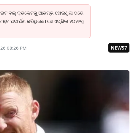
୍ୱାଇଟ ବଲ୍ କ୍ରିକେଟରୁ ଆରମ୍ଭ ହୋଇଥିଲା ପରେ
ଷ୍ଟ ପଦାର୍ପଣ କରିଥିଲେ। ସେ ଏପ୍ରିଲ ୨୦୨୨ରୁ
।
NEWS7
026 08:26 PM