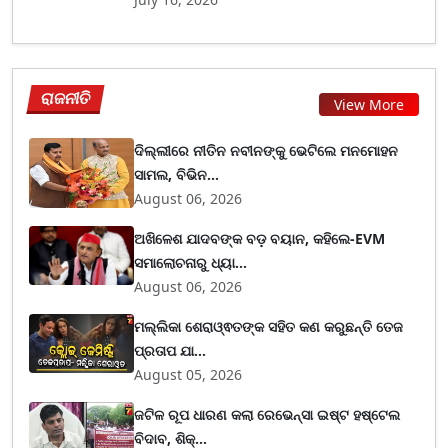
ରାଜନୀତି
View More
ଦିଲ୍ଲୀରେ ନୀତିନ ନବୀନଙ୍କୁ ଭେଟିଲେ ମନମୋହନ
ସାମଲ, ବିଭିନ...
August 06, 2026
ଅଖିଳେଶ ଯାଦବଙ୍କ ବଡ଼ ବୟାନ, କହିଲେ-EVM
ସମାଲୋଚନାରୁ ଧ୍ୟା...
August 06, 2026
ମଲ୍ଲିକା ଶେରାଓ୍ଵତଙ୍କ ସହିତ କଣ କରୁଛନ୍ତି ତେଜ
ପ୍ରତାପ ଯା...
August 05, 2026
ଜଟିଳ ରୂପ ଧାରଣ କଲା ରେଭେନ୍ସା ଇଷ୍ଟ ହଷ୍ଟେଲ
ବିଦାବ, ଶିକ୍...