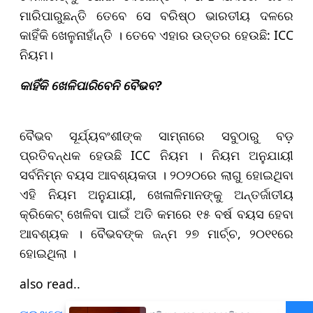
ମାରିପାରୁଛନ୍ତି ତେବେ ସେ ବରିଷ୍ଠ ଭାରତୀୟ ଦଳରେ
କାହିଁକି ଖେଳୁନାହାଁନ୍ତି । ତେବେ ଏହାର ଉତ୍ତର ହେଉଛି: ICC
ନିୟମ।
କାହିଁକି ଖେଳିପାରିବେନି ବୈଭବ?
ବୈଭବ ସୂର୍ଯ୍ୟବଂଶୀଙ୍କ ସାମ୍ନାରେ ସବୁଠାରୁ ବଡ଼
ପ୍ରତିବନ୍ଧକ ହେଉଛି ICC ନିୟମ । ନିୟମ ଅନୁଯାୟୀ
ସର୍ବନିମ୍ନ ବୟସ ଆବଶ୍ୟକତା । ୨୦୨୦ରେ ଲାଗୁ ହୋଇଥିବା
ଏହି ନିୟମ ଅନୁଯାୟୀ, ଖେଳାଳିମାନଙ୍କୁ ଅନ୍ତର୍ଜାତୀୟ
କ୍ରିକେଟ୍ ଖେଳିବା ପାଇଁ ଅତି କମରେ ୧୫ ବର୍ଷ ବୟସ ହେବା
ଆବଶ୍ୟକ । ବୈଭବଙ୍କ ଜନ୍ମ ୨୭ ମାର୍ଚ୍ଚ, ୨୦୧୧ରେ
ହୋଇଥିଲା ।
also read..