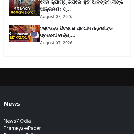
ସେନା କ୍ୟାମ୍ପ୍ ଉପରେ 'ହୁତି' ଆତଙ୍କବାଦୀଙ୍କ
ଆକ୍ରମଣ : ପ୍...
August 07, 2026
ହସ୍ତତନ୍ତ ଦିବସରେ ପ୍ରଧାନମନ୍ତ୍ରୀଙ୍କ
ସ୍ବଦେଶୀ ବାର୍ତ୍ତା,...
August 07, 2026
News
News7 Odia
Prameya-ePaper