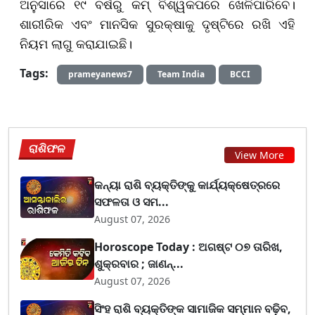
ଅନୁସାରେ ୧୯ ବର୍ଷରୁ କମ୍ ବିଶ୍ୱକପରେ ଖେଳିପାରିବେ।
ଶାରୀରିକ ଏବଂ ମାନସିକ ସୁରକ୍ଷାକୁ ଦୃଷ୍ଟିରେ ରଖି ଏହି
ନିୟମ ଲାଗୁ କରାଯାଇଛି।
Tags:
prameyanews7
Team India
BCCI
ରାଶିଫଳ
View More
କନ୍ୟା ରାଶି ବ୍ୟକ୍ତିଙ୍କୁ କାର୍ଯ୍ୟକ୍ଷେତ୍ରରେ
ସଫଳତା ଓ ସମ...
August 07, 2026
Horoscope Today : ଅଗଷ୍ଟ ୦୭ ତାରିଖ,
ଶୁକ୍ରବାର ; ଜାଣନ୍...
August 07, 2026
ସିଂହ ରାଶି ବ୍ୟକ୍ତିଙ୍କ ସାମାଜିକ ସମ୍ମାନ ବଢ଼ିବ,