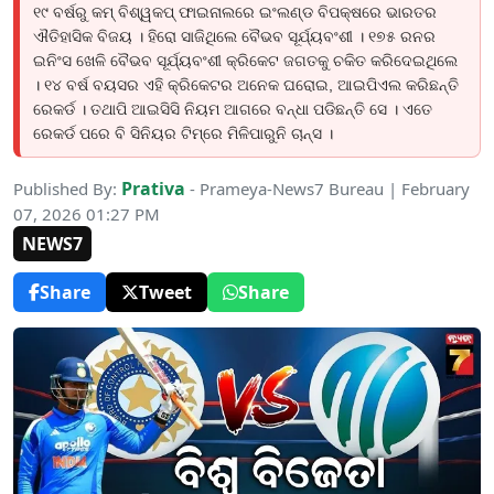
୧୯ ବର୍ଷରୁ କମ୍ ବିଶ୍ୱକପ୍ ଫାଇନାଲରେ ଇଂଲଣ୍ଡ ବିପକ୍ଷରେ ଭାରତର
ଐତିହାସିକ ବିଜୟ । ହିରୋ ସାଜିଥିଲେ ବୈଭବ ସୂର୍ଯ୍ୟବଂଶୀ । ୧୭୫ ରନର
ଇନିଂସ ଖେଳି ବୈଭବ ସୂର୍ଯ୍ୟବଂଶୀ କ୍ରିକେଟ ଜଗତକୁ ଚକିତ କରିଦେଇଥିଲେ
। ୧୪ ବର୍ଷ ବୟସର ଏହି କ୍ରିକେଟର ଅନେକ ଘରୋଇ, ଆଇପିଏଲ କରିଛନ୍ତି
ରେକର୍ଡ । ତଥାପି ଆଇସିସି ନିୟମ ଆଗରେ ବନ୍ଧା ପଡିଛନ୍ତି ସେ । ଏତେ
ରେକର୍ଡ ପରେ ବି ସିନିୟର ଟିମ୍‌ରେ ମିଳିପାରୁନି ଚାନ୍ସ ।
Prativa
Published By:
- Prameya-News7 Bureau | February
07, 2026 01:27 PM
NEWS7
Share
Tweet
Share