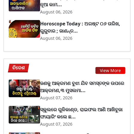
ନୂଆ କାମ...
August 06, 2026
Horoscope Today : ଅଗଷ୍ଟ ୦୬ ତାରିଖ,
ଗୁରୁବାର ; ଜାଣନ୍ତ...
August 06, 2026
ବିଦେଶ
View More
ଜଣକୁ ଆକ୍ରମଣ ବୁଝା ଯିବ ସମସ୍ତଙ୍କ ଉପରେ
ଆକ୍ରମଣ,୩ ମୁସଲମା...
August 07, 2026
ସ୍କୁଲରେ ଗୁଳିକାଣ୍ଡ, ରାଇଫଲ ଆଣି ଆଖିବୁଜା
ଫାୟାରିଂ କଲେ ଛ...
August 07, 2026