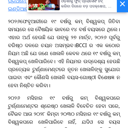
ପ୍ରଥମେ ହର୍ଷିତ ରାଣା ଏବେ ଜସପ୍ରିତ ବୁମରାହ, ଟିମ୍
×
ଓଡ଼ିଶାକୁ ଫୁଡ୍ ପ୍ରୋସେସିଂ ହବ୍
କରିବା ଦିଗରେ ବଡ଼ ପଦକ୍ଷେପ, ୪୨
ଇଣ୍ଡିଆର ବଢିଲା ଟେନ୍‌ସନ୍
ହଜାରରୁ ଅଧିକ ନିଯୁକ୍ତି ସୁଯୋଗ
୨୦୨୬ଫେବୃଆରୀରେ ୧୯ ବର୍ଷରୁ କମ୍ ବିଶ୍ୱକପ୍ ଜିତିବା
ସମୟରେ ସେ ବୈଷୟିକ ଭାବରେ ୧୪ ବର୍ଷ ବୟସରେ ଥିଲେ।
ଏହାର ଅର୍ଥ ହେଉଛି ଯେ ତାଙ୍କୁ ୨୭ ମାର୍ଚ୍ଚ, ୨୦୨୬ ପୂର୍ବରୁ
ବରିଷ୍ଠ ଦଳରେ ଚୟନ ଅସମ୍ଭବ।BCCI ର ଏକ କଠୋର
ନିୟମ ଅଛି ଯେ ଜଣେ ଖେଳାଳି କେବଳ ଥରେ ୧୯ ବର୍ଷରୁ କମ୍
ବିଶ୍ୱକପ୍ ଖେଳିପାରିବେ। ଏହି ନିୟମର ଉଦ୍ଦେଶ୍ୟ ହେଉଛି
ପ୍ରତ୍ୟେକ ଟୁର୍ଣ୍ଣାମେଣ୍ଟରେ ନୂତନ ଖେଳାଳିଙ୍କୁ ସୁଯୋଗ
ପାଇବା ଏବଂ କୌଣସି ଖେଳାଳି ବୟସ-ଗୋଷ୍ଠୀ ବିଶେଷଜ୍ଞ ନ
ହେବା ନିଶ୍ଚିତ କରିବା।
୨୦୨୬ ମସିହାର ୧୯ ବର୍ଷରୁ କମ୍ ବିଶ୍ୱକପରେ
ଟୁର୍ଣ୍ଣାମେଣ୍ଟର ଶ୍ରେଷ୍ଠ ଖେଳାଳି ବିବେଚିତ ହେବା ପରେ,
ବୈଭବ ଆଉ ୨୦୨୮ କିମ୍ବା ୨୦୩୦ ମସିହାର ୧୯ ବର୍ଷରୁ କମ୍
ବିଶ୍ୱକପରେ ଖେଳିପାରିବେ ନାହିଁ, ଯଦିଓ ସେ ବୟସ