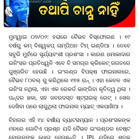
ମୁମ୍ୱାଇ ୦୭/୦୨: ହରାରେ ବୈଭବ ବିସ୍ଫୋରଣ । ୧୯
ବର୍ଷରୁ କମ୍ ବିଶ୍ୱକପ୍ ଚାମ୍ପିଅନ ଟିମ୍ ଇଣ୍ଡିଆ । ତେବେ
ସବୁରି ମୁହଁରେ ସୂର୍ଯ୍ୟବଂଶୀ ପ୍ରଶଂସା । କାରଣ ଧମାକାଦାର
ଇନିଂସର ପ୍ରତିଧ୍ୱନି ଏବେ ବି ସମଗ୍ର କ୍ରିକେଟ୍ ଜଗତରେ
ଗୁଞ୍ଜରିତ ହେଉଛି । ଇଂଲଣ୍ଡ ବିପକ୍ଷ ଫାଇନାଲରେ,
ବୈଭବ ୮୦ବଲ୍ ରୁ କରିଥିଲେ ୧୭୫ ରନ୍ । ଏହା କେବଳ ଏକ
ଇନିଂସ ନଥିଲା, ଏହା ଏକ ରେକର୍ଡ ଭାଙ୍ଗିବା କୃତିତ୍ୱ ଥିଲା ।
ପନ୍ଦର ଛକା, ସହ ଜବରଦସ୍ତ ଷ୍ଟ୍ରାଇକ୍ ରେଟ୍ । ଖେଳ
ଦେଖିବା ପରେ ଲାଗୁଥିଲା ଫାଇନାଲ ମ୍ୟାଚ୍ ଏକପାଖିଆ ।
ବିହାରର ଏହି ୧୪ ବର୍ଷୀୟ ବ୍ୟାଟସମ୍ୟାନ । ପ୍ରଶଂସକଙ୍କ
ମନରେ ଗୋଟିଏ ପ୍ରଶ୍ନ ଯଦି ବୈଭବ ଇଂଲଣ୍ଡର ବେଷ୍ଟ
ବୋଲରଙ୍କୁ ଧୋଇ ଦେଉଛନ୍ତି । IPL ଯଦିରେ ଶତକ