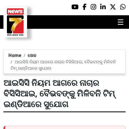
☰
Home
ଖେଳ
ଆଇସିସି ନିୟମ ଆଗରେ ନାଚାର ବିସିସିଆଇ, ବୈଭବଙ୍କୁ ମିଳିବନି
ଟିମ୍ ଇଣ୍ଡିଆରେ ସୁଯୋଗ
ଆଇସିସି ନିୟମ ଆଗରେ ନାଚାର
ବିସିସିଆଇ, ବୈଭବଙ୍କୁ ମିଳିବନି ଟିମ୍
ଇଣ୍ଡିଆରେ ସୁଯୋଗ