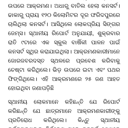
ଉପରେ ଆକ୍ରମଣ। ଅଧାରୁ ବାତିଲ ହେଲା କନସର୍ଟ।
ଢାକାରୁ ପ୍ରାୟ ୧୨୦ କିଲୋମିଟର ଦୂର ଫରିଦପୁରରେ
ଚାଲିଥିଲା କନସର୍ଟ। ଆସିଥିଲେ ଲୋକପ୍ରିୟ ସିଙ୍ଗର
ଜେମ୍ସ। ସ୍ଥାନୀୟ ରିପୋର୍ଟ ଅନୁଯାୟୀ, ଶୁକ୍ରବାର
ରାତି ୯ଟାରେ ଏକ ସ୍କୁଲ ବାର୍ଷିକୀ ପାଳନ ପାଇଁ
କନସର୍ଟ ସ୍ଥିର କରାଯାଇଥିଲା। ଆକ୍ରମଣକାରୀମାନେ
ଜୋରଜବରଦସ୍ତ ସ୍ଥଳରେ ପ୍ରବେଶ କରିବାକୁ
ଚେଷ୍ଟା କରିଥିଲେ। ଭିଡ଼ ଉପରେ ଇଟା ଏବଂ ପଥର
ଫିଙ୍ଗିଥିଲେ। ଏହି ଆକ୍ରମଣରେ ୨୫ ଜଣ ଆହତ
ହୋଇଥିବା ଜଣାପଡ଼ିଛି
ସ୍ଥାନୀୟ ଲୋକମାନେ କହିଛନ୍ତି ଯେ ରିପୋର୍ଟ
କରିଛନ୍ତି ଯେ ଛାତ୍ରମାନେ ଆକ୍ରମଣକାରୀଙ୍କୁ
ପ୍ରତିରୋଧ କରିଥିଲେ। କିନ୍ତୁ ସ୍ଥାନୀୟ