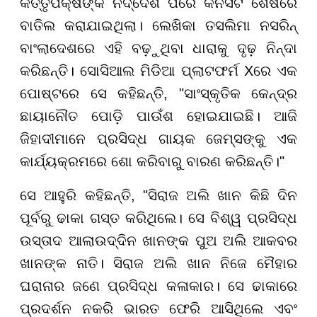
କର୍ତ୍ତୃପକ୍ଷଙ୍କ ନିର୍ଦ୍ଦେଶ ପରେ କନସର୍ଟ ଶେଷରେ
ବାତିଲ କରାଯାଇଥିଲା। ଲେଖିକା ତସଲିମା ନସରିନ୍
ବାଂଲାଦେଶରେ ଏହି ବଢ଼ୁଥିବା ଧାରାକୁ ଦୃଢ଼ ନିନ୍ଦା
କରିଛନ୍ତି। ସୋସିଆଲ ମିଡିଆ ପ୍ଲାଟଫର୍ମ Xରେ ଏକ
ପୋଷ୍ଟରେ ସେ କହିଛନ୍ତି, "ସାଂସ୍କୃତିକ କେନ୍ଦ୍ର
ଛାୟାନୌତ ପୋଡ଼ି ପାଉଁଶ ହୋଇଯାଇଛି। ଆଜି
ଜିହାଦୀମାନେ ପ୍ରସିଦ୍ଧ ଗାୟକ ଜେମ୍ସଙ୍କୁ ଏକ
କାର୍ଯ୍ୟକ୍ରମରେ ଶୋ କରିବାରୁ ବାରଣ କରିଛନ୍ତି।"
ସେ ଆହୁରି କହିଛନ୍ତି, "ସିରାଜ ଅଲି ଖାନ କିଛି ଦିନ
ପୂର୍ବରୁ ଢାକା ଗସ୍ତ କରିଥିଲେ। ସେ ବିଶ୍ୱ ପ୍ରସିଦ୍ଧ
ଉସ୍ତାଦ ଆଲାଉଦ୍ଦିନ ଖାନଙ୍କ ପୁଅ ଅଲି ଆକବର
ଖାନଙ୍କ ନାତି। ସିରାଜ ଅଲି ଖାନ ନିଜେ ମୈହାର
ଘରାନାର ଜଣେ ପ୍ରସିଦ୍ଧ କଳାକାର। ସେ ଢାକାରେ
ପ୍ରଦର୍ଶନ ନକରି ଭାରତ ଫେରି ଆସିଥିଲେ ଏବଂ