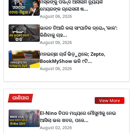
ମସ୍କଙ୍କୁ ପସନ୍ଦ ଆସିଲାନି ନ୍ୟୁୟର୍କ
ମେୟରଙ୍କ ଗ୍ରୋସରୀ ଷ...
August 06, 2026
ଭାରତ ତିଆରି କଲା ସାଂଘାତିକ ଡ୍ରୋନ୍ ‘କାଳ’:
କିଣିବାକୁ ଚାହ...
August 06, 2026
ମନଇଚ୍ଛା ଚାର୍ଜ ଭିଡ଼ୁଥିଲେ; Zepto,
BookMyShow ଭଳି ୯ଟି...
August 06, 2026
ପାଣିପାଗ
View More
El-Nino ବିପଦ ମଧ୍ୟରେ ମୌସୁମୀକୁ ନେଇ
ଆସିଲା ଭଲ ଖବର, ପଜେ...
August 02, 2026