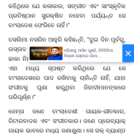
କହିଥିଲେ ଯେ କଳାକାର, ସଙ୍ଗୀତ ଏବଂ ସାଂସ୍କୃତିକ
ପ୍ରତିଷ୍ଠାନ ସୁରକ୍ଷିତ ନହେବା ପର୍ଯ୍ୟନ୍ତ ସେ
ବାଂଲାଦେଶ ଫେରିବେ ନାହିଁ।"
ତସଲିମା ନସରିନ ଆହୁରି କହିଛନ୍ତି, "ଦୁଇ ଦିନ ପୂର୍ବରୁ,
ଉସ୍ତାଦ ରସିଦ ଖାନଙ୍କ ପୁଅ ଅରମାନ ଖାନ ମଧ୍ୟ
×
ଓଡ଼ିଶାକୁ ଆସିବ ପୁଞ୍ଜି, ତିନିଦିନିଆ
ଦିଲ୍ଲୀ ଗସ୍ତରେ ଯିବେ
ଢାକା ନିମନ୍ତ୍ରଣକୁ ପ୍ରତ୍ୟାଖ୍ୟାନ କରିଥିଲେ। ସେ
ମୁଖ୍ୟମନ୍ତ୍ରୀ ମୋହନ ମାଝୀ
ଏହା ମଧ୍ୟ ସ୍ପଷ୍ଟ କରିଥିଲେ ଯେ ସେ
ବାଂଲାଦେଶରେ ପାଦ ରଖିବାକୁ ଚାହାଁନ୍ତି ନାହିଁ, ଯାହା
ସଂଗୀତକୁ ଘୃଣା କରୁଥିବା ଜିହାଦୀମାନଙ୍କରେ
ପରିପୂର୍ଣ୍ଣ।"
ଜେମ୍ସ ଜଣେ ବାଂଲାଦେଶୀ ଗାୟକ-ଗୀତକାର,
ଗିଟାରବାଦକ ଏବଂ ସଂଗୀତକାର। ଜଣେ ପ୍ଲେବ୍ୟାକ୍
ଗାୟକ ଭାବରେ ମଧ୍ୟ ଜଣାଶୁଣା। ସେ ରକ୍ ବ୍ୟାଣ୍ଡ