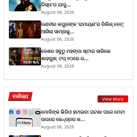
ରିସ୍ତା'ର ଯାଦୁ...
August 06, 2026
ରଣବୀର କପୁରଙ୍କ 'ରାମାୟଣ'ର ରିଲିଜ୍ ଡେଟ୍
ଆସିଲା ସାମ୍ନାକୁ...
August 06, 2026
ଦେଶର ସବୁଠୁ ମହଙ୍ଗା ଷ୍ଟାର ସାଜିଲେ
ଶାହରୁଖ; ଟପ୍‌ ୧୦ରେ ର...
August 06, 2026
ବାଣିଜ୍ୟ
View More
ମୋଦିଙ୍କ ଭିଡିଓ ହଟାଇବା ଘଟଣା ପରେ ମେଟା
ଉପରେ କେନ୍ଦ୍ରର କ...
August 06, 2026