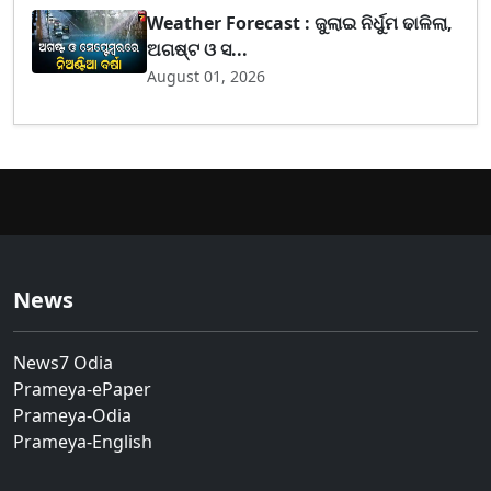
Weather Forecast : ଜୁଲାଇ ନିର୍ଧୁମ ଢାଳିଲା,
ଅଗଷ୍ଟ ଓ ସ...
August 01, 2026
News
News7 Odia
Prameya-ePaper
Prameya-Odia
Prameya-English