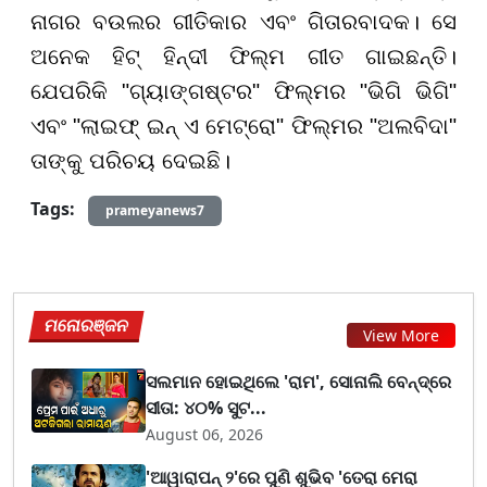
ନାଗର ବଉଲର ଗୀତିକାର ଏବଂ ଗିତାରବାଦକ। ସେ
ଅନେକ ହିଟ୍ ହିନ୍ଦୀ ଫିଲ୍ମ ଗୀତ ଗାଇଛନ୍ତି।
ଯେପରିକି "ଗ୍ୟାଙ୍ଗଷ୍ଟର" ଫିଲ୍ମର "ଭିଗି ଭିଗି"
ଏବଂ "ଲାଇଫ୍ ଇନ୍ ଏ ମେଟ୍ରୋ" ଫିଲ୍ମର "ଅଲବିଦା"
ତାଙ୍କୁ ପରିଚୟ ଦେଇଛି।
Tags:
prameyanews7
ମନୋରଞ୍ଜନ
View More
ସଲମାନ ହୋଇଥିଲେ 'ରାମ', ସୋନାଲି ବେନ୍ଦ୍ରେ
ସୀତା: ୪୦% ସୁଟ...
August 06, 2026
'ଆୱାରାପନ୍ ୨'ରେ ପୁଣି ଶୁଭିବ 'ତେରା ମେରା