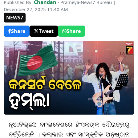
Chandan
Published By:
- Prameya-News7 Bureau |
December 27, 2025 11:40 AM
NEWS7
Share
Tweet
Share
ନୂଆଦିଲ୍ଲୀ: ବାଂଲାଦେଶରେ ହିଂସକଙ୍କ ଦୌରାତ୍ମରୁ
ବର୍ତ୍ତିଲେନି । କଳାକାର ଏବଂ ସାଂସ୍କୃତିକ ଅନୁଷ୍ଠାନ