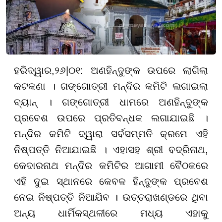
ହରିଦ୍ୱାର
,
୨
୬
|
୦
୧:
ଅଣହିନ୍ଦୁଙ୍କ ଉପରେ ଲାଗିଲା
କଟକଣା । ଗଙ୍ଗୋତ୍ରୀ ମନ୍ଦିର କମିଟି ଲଗାଇଲା
ବ୍ୟାନ୍ । ଗଙ୍ଗୋତ୍ରୀ ଧାମରେ ଅଣହିନ୍ଦୁଙ୍କ
ପ୍ରବେଶ ଉପରେ ପ୍ରତିବନ୍ଧକ ଲଗାଯାଇଛି ।
ମନ୍ଦିର କମିଟି ଦ୍ୱାରା ସର୍ବସମ୍ମତି କ୍ରମେ ଏହି
ନିଷ୍ପତ୍ତି ନିଆଯାଇଛି । ଏହାସହ ଶ୍ରୀ ବଦ୍ରିନାଥ,
କେଦାରନାଥ ମନ୍ଦିର କମିଟିର ଆଗାମୀ ବୈଠକରେ
ଏହି ଦୁଇ ସ୍ଥାନରେ କେବଳ ହିନ୍ଦୁଙ୍କ ପ୍ରବେଶ
ନେଇ ନିଷ୍ପତ୍ତି ନିଆଯିବ । ଉତ୍ତରାଖଣ୍ଡରେ ଥିବା
ଅନ୍ୟ ଧାର୍ମିକସ୍ଥଳୀରେ ମଧ୍ୟ ଏହାକୁ