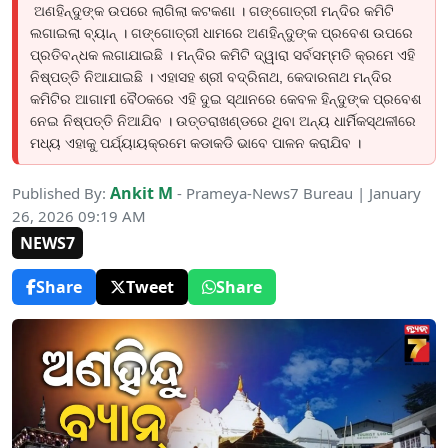
ଅଣହିନ୍ଦୁଙ୍କ ଉପରେ ଲାଗିଲା କଟକଣା । ଗଙ୍ଗୋତ୍ରୀ ମନ୍ଦିର କମିଟି
ଲଗାଇଲା ବ୍ୟାନ୍ । ଗଙ୍ଗୋତ୍ରୀ ଧାମରେ ଅଣହିନ୍ଦୁଙ୍କ ପ୍ରବେଶ ଉପରେ
ପ୍ରତିବନ୍ଧକ ଲଗାଯାଇଛି । ମନ୍ଦିର କମିଟି ଦ୍ୱାରା ସର୍ବସମ୍ମତି କ୍ରମେ ଏହି
ନିଷ୍ପତ୍ତି ନିଆଯାଇଛି । ଏହାସହ ଶ୍ରୀ ବଦ୍ରିନାଥ, କେଦାରନାଥ ମନ୍ଦିର
କମିଟିର ଆଗାମୀ ବୈଠକରେ ଏହି ଦୁଇ ସ୍ଥାନରେ କେବଳ ହିନ୍ଦୁଙ୍କ ପ୍ରବେଶ
ନେଇ ନିଷ୍ପତ୍ତି ନିଆଯିବ । ଉତ୍ତରାଖଣ୍ଡରେ ଥିବା ଅନ୍ୟ ଧାର୍ମିକସ୍ଥଳୀରେ
ମଧ୍ୟ ଏହାକୁ ପର୍ଯ୍ୟାୟକ୍ରମେ କଡାକଡି ଭାବେ ପାଳନ କରାଯିବ ।
Ankit M
Published By:
- Prameya-News7 Bureau | January
26, 2026 09:19 AM
NEWS7
Share
Tweet
Share