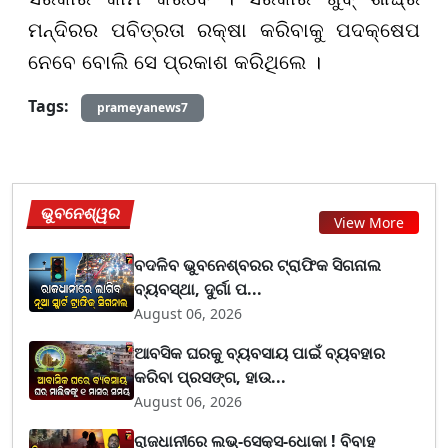
ମନ୍ଦିରର ପବିତ୍ରତା ରକ୍ଷା କରିବାକୁ ପଦକ୍ଷେପ
ନେବେ ବୋଲି ସେ ପ୍ରକାଶ କରିଥିଲେ ।
Tags:
prameyanews7
ଭୁବନେଶ୍ୱର
View More
ବଦଳିବ ଭୁବନେଶ୍ବରର ଟ୍ରାଫିକ ସିଗନାଲ
ବ୍ୟବସ୍ଥା, ଦୁର୍ଗା ପ...
August 06, 2026
ଆବସିକ ଘରକୁ ବ୍ୟବସାୟ ପାଇଁ ବ୍ୟବହାର
କରିବା ପ୍ରସଙ୍ଗ, ହାଉ...
August 06, 2026
ରାଜଧାନୀରେ ଲଭ୍-ସେକ୍ସ-ଧୋକା ! ବିବାହ