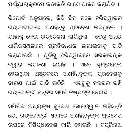
ପର୍ଯ୍ୟାୟକ୍ରମେ କଡାକଡି ଭାବେ ପାଳନ କରାଯିବ ।
ରିପୋର୍ଟ ଅନୁସାରେ, କିଛି ଦିନ ତଳେ ହରିଦ୍ୱାରର
ଗଙ୍ଗାଘାଟରେ ଅଣହିନ୍ଦୁ ପ୍ରବେଶ କରିଥିଲେ ।
ଯାହାକୁ ନେଇ ଉତ୍ତେଜନା ଲାଗିଥିଲା । ତେଣୁ ଅନ୍ୟ
ଧାର୍ମିକସ୍ଥଳୀରେ ପ୍ରତିବନ୍ଧକ ଲଗାଇବାକୁ ଦାବି
କରାଯାଉଛି । ପୂର୍ବରୁ ହରିଦ୍ୱାରରେ ସରକାରଙ୍କ
ଦ୍ୱାରା କଟକଣା ଲାଗିଛି । ଏବେ କୁମ୍ଭମେଳା
ହେଉଥିବା ଅଞ୍ଚଳରେ ଅଣହିନ୍ଦୁଙ୍କ ପ୍ରବେଶକୁ
ବାରଣ ପାଇଁ ଦାବି ଉଠିଛି । ଏସବୁକୁ ନଜରର ରଖି
ଗଙ୍ଗୋତ୍ରୀ ମନ୍ଦିର ସମିତି ନିଷ୍ପତ୍ତି ନେଇଛି ।
ସମିତିର ଅଧ୍ୟକ୍ଷ ସୁରେଶ ସୋମଓ୍ୱାଲ କହିଛନ୍ତି
ଯେ, ଗଙ୍ଗୋତ୍ରୀ ଧାମରେ ଅଣହିନ୍ଦୁଙ୍କ ପ୍ରବେଶ
ଉପରେ ନିଷିଦ୍ଧାଦେଶ ଜାରି ହୋଇଛି । ବଦ୍ରିନାଥ