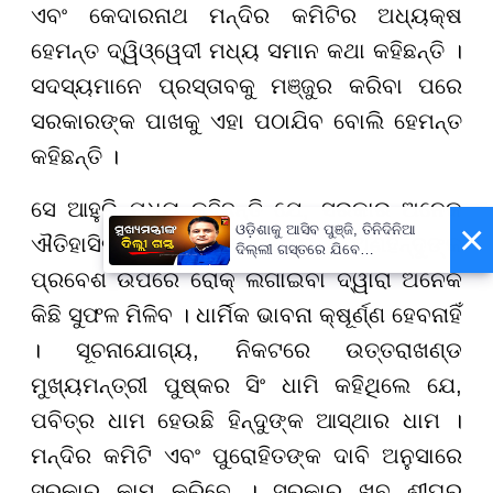
ଏବଂ କେଦାରନାଥ ମନ୍ଦିର କମିଟିର ଅଧ୍ୟକ୍ଷ
ହେମନ୍ତ ଦ୍ୱିଓ୍ୱେଦୀ ମଧ୍ୟ ସମାନ କଥା କହିଛନ୍ତି ।
ସଦସ୍ୟମାନେ ପ୍ରସ୍ତାବକୁ ମଞ୍ଜୁର କରିବା ପରେ
ସରକାରଙ୍କ ପାଖକୁ ଏହା ପଠାଯିବ ବୋଲି ହେମନ୍ତ
କହିଛନ୍ତି ।
ସେ ଆହୁରି ମଧ୍ୟ କହିଛନ୍ତି ଯେ, ସରକାର ଅନେକ
×
ଓଡ଼ିଶାକୁ ଆସିବ ପୁଞ୍ଜି, ତିନିଦିନିଆ
ଐତିହାସିକ ନିଷ୍ପତ୍ତି ନେଇଛନ୍ତି । ଅଣହିନ୍ଦୁଙ୍କ
ଦିଲ୍ଲୀ ଗସ୍ତରେ ଯିବେ
ମୁଖ୍ୟମନ୍ତ୍ରୀ ମୋହନ ମାଝୀ
ପ୍ରବେଶ ଉପରେ ରୋକ୍ ଲଗାଇବା ଦ୍ୱାରା ଅନେକ
କିଛି ସୁଫଳ ମିଳିବ । ଧାର୍ମିକ ଭାବନା କ୍ଷୂର୍ଣ୍ଣ ହେବନାହିଁ
। ସୂଚନାଯୋଗ୍ୟ, ନିକଟରେ ଉତ୍ତରାଖଣ୍ଡ
ମୁଖ୍ୟମନ୍ତ୍ରୀ ପୁଷ୍କର ସିଂ ଧାମି କହିଥିଲେ ଯେ,
ପବିତ୍ର ଧାମ ହେଉଛି ହିନ୍ଦୁଙ୍କ ଆସ୍ଥାର ଧାମ ।
ମନ୍ଦିର କମିଟି ଏବଂ ପୁରୋହିତଙ୍କ ଦାବି ଅନୁସାରେ
ସରକାର କାମ କରିବେ । ସରକାର ଖୁବ୍ ଶୀଘ୍ର