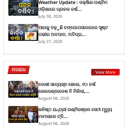
Weather Update : ଦକ୍ଷିଣ-ପଶ୍ଚିମ
ଓଡ଼ିଶାରେ ପ୍ରବଳ ବର୍ଷ...
July 30, 2026
ଆଗକୁ ବଢ଼ୁଛି ବଙ୍ଗୋପସାଗରରେ ସୃଷ୍ଟ
ଗଭୀର ଅବପାତ, ଅତିପ୍ର...
July 27, 2026
ଅପରାଧ
View More
ଦୋଷୀ ସାବ୍ୟସ୍ତ ହେଲେ, ୧୦ ବର୍ଷ
ଜେଲଦଣ୍ଡାଦେଶ ବି ମିଳିଲା,...
August 06, 2026
କନିଷ୍ଠ ଯନ୍ତ୍ରୀ ରଶ୍ମିରଞ୍ଜନ ସେଠୀ ମୃତ୍ୟୁ
ମାମଲାରେ ଟ୍ବି...
August 06, 2026