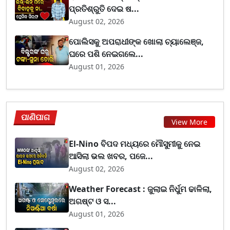
ପ୍ରତିଶ୍ରୁତି ଦେଇ ଷ...
August 02, 2026
ପୋଲିସକୁ ଅପରାଧୀଙ୍କ ଖୋଲା ଚ୍ୟାଲେଞ୍ଜ,
ଘରେ ପଶି ନେଇଗଲେ...
August 01, 2026
ପାଣିପାଗ
View More
El-Nino ବିପଦ ମଧ୍ୟରେ ମୌସୁମୀକୁ ନେଇ
ଆସିଲା ଭଲ ଖବର, ପଜେ...
August 02, 2026
Weather Forecast : ଜୁଲାଇ ନିର୍ଧୁମ ଢାଳିଲା,
ଅଗଷ୍ଟ ଓ ସ...
August 01, 2026