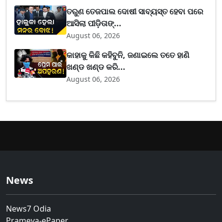
ତରୁଣ ତେଜପାଲ ଦୋଷୀ ସାବ୍ୟସ୍ତ ହେବା ପରେ
ଆସିଲା ପୀଡ଼ିତାଙ୍...
August 06, 2026
କାହାକୁ କିଛି କହିବୁନି, ଜଣାଇଲେ ତତେ ହାଣି
ଖଣ୍ଡ ଖଣ୍ଡ କରି...
August 06, 2026
News
News7 Odia
Prameya-ePaper