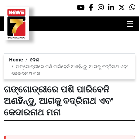
☰
Home
ଦେଶ
ଗଙ୍ଗୋତ୍ରୀରେ ପଶି ପାରିବେନି ଅଣହିନ୍ଦୁ, ଆଗକୁ ବଦ୍ରିନାଥ ଏବଂ
କେଦାରନାଥ ମନା
ଗଙ୍ଗୋତ୍ରୀରେ ପଶି ପାରିବେନି
ଅଣହିନ୍ଦୁ, ଆଗକୁ ବଦ୍ରିନାଥ ଏବଂ
କେଦାରନାଥ ମନା