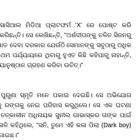
 ସୋସିଆଲ ମିଡିଆ ପ୍ଲାଟଫର୍ମ 'X' ରେ ପୋଷ୍ଟ କରି
ରିଛନ୍ତି। ସେ ଲେଖିଛନ୍ତି, "ଅର୍ଶଦୀପଙ୍କୁ ଚଳିତ ସିଜନରୁ
ଘାତ ଦେବା ଦରକାର ଯେଉଁଠି ସେମାନଙ୍କୁ ସବୁଠାରୁ ଅଧିକ
ପର୍ଯ୍ୟାୟରେ ଥିବାରୁ ହୁଏତ କିଛି କହିପାରୁ ନାହାନ୍ତି,
୍ୟାନୁଷ୍ଠାନ ଗ୍ରହଣ କରିବା ଉଚିତ୍।"
 ପୁରୁଣା ସ୍ମୃତି ମନେ ପକାଇ ଦେଇଛି। ସେ ଅଭିଯୋଗ
କୁ ରଙ୍ଗକୁ ନେଇ ପରିହାସ କରୁଥିଲେ। ସେ ଏକ ଘଟଣା
 ତତ୍କାଳୀନ ଅଧିନାୟକ ସୁନୀଲ ଗାଭାସ୍କର ତାଙ୍କ ପାଇଁ
କହିଥିଲେ, "ସନି, ତୁମେ ଏହି କଳା ପିଲା (Dark boy)
ମଗାଇଛ।"