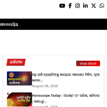
ଜୀବନଚର୍ଯ୍ୟା
ରାଶିଫଳ
View More
ଧନୁ ରାଶି ବ୍ୟକ୍ତିଙ୍କୁ ଭାଗ୍ୟର ସହଯୋଗ ମିଳିବ, ନୂଆ
କାମର...
August 08, 2026
Horoscope Today : ଅଗଷ୍ଟ ୦୮ ତାରିଖ, ଶନିବାର
; ଜାଣନ୍ତୁ...
August 08, 2026