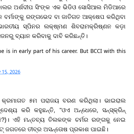
ୋଲର ଅର୍ଶଦୀପ ସିଂଙ୍କ ଏକ ଭିଡିଓ ସୋସିଆଲ ମିଡିଆରେ
 ବର୍ମାଙ୍କୁ ରଙ୍ଗଭେଦ ବା ଜାତିଗତ ଆକ୍ଷେପ କରିଥିବା
ରତୀୟ ସ୍ପିନର ଲକ୍ଷ୍ମଣ ଶିବରାମକ୍ରିଷ୍ଣନ କଡ଼ା
ଜନରୁ ବ୍ୟାନ କରିବାକୁ ଦାବି କରିଛନ୍ତି।
 is in early part of his career. But BCCI with this
 15, 2026
ାବ କ୍ରମାଗତ ୫ମ ପରାଜୟ ବରଣ କରିଥିଲା। ଭାଇରାଲ
ଦେଶ୍ୟ କରି କହୁଛନ୍ତି, "ଓଏ ଅନ୍ଧେରେ, ସନ୍ସ୍କ୍ରିନ୍
ି?)। ଏହି ମନ୍ତବ୍ୟ ତିଲକଙ୍କ ଚର୍ମର ରଙ୍ଗକୁ ନେଇ
େଟ୍ ଜଗତରେ ତୀବ୍ର ଅସନ୍ତୋଷ ପ୍ରକାଶ ପାଇଛି।