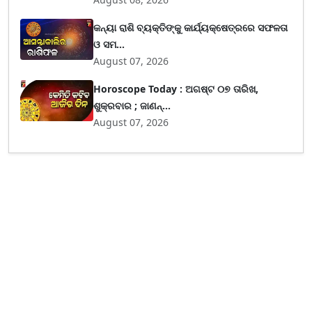
କନ୍ୟା ରାଶି ବ୍ୟକ୍ତିଙ୍କୁ କାର୍ଯ୍ୟକ୍ଷେତ୍ରରେ ସଫଳତା
ଓ ସମ...
August 07, 2026
Horoscope Today : ଅଗଷ୍ଟ ୦୭ ତାରିଖ,
ଶୁକ୍ରବାର ; ଜାଣନ୍...
August 07, 2026