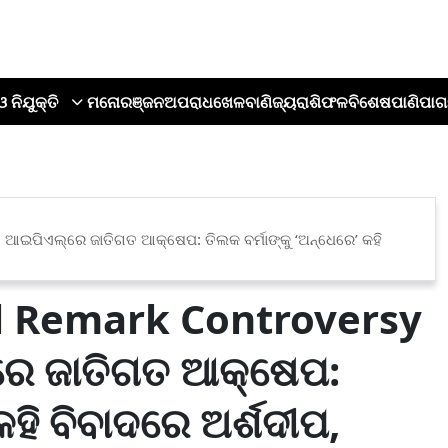
ଓ ନିଯୁକ୍ତି
ମନୋରଞ୍ଜନ
ଅପରାଧ
ଖେଳ
ବାଣିଜ୍ୟ
ରାଶିଫଳ
ବିଶେଷ
ପାଣିପାଗ
ଆଇପିଏଲ୍‌ରେ ଜାତିଗତ ଆକ୍ଷେପ: ତିଲକ ବର୍ମାଙ୍କୁ ‘ଅନ୍ଧେରେ’ କହି
l Remark Controversy
‌ରେ ଜାତିଗତ ଆକ୍ଷେପ:
କହି ବିବାଦରେ ଅର୍ଶଦୀପ,