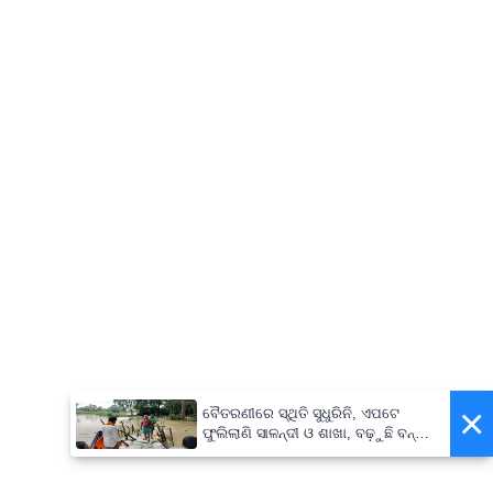
×
ବୈତରଣୀରେ ସ୍ଥିତି ସୁଧୁରିନି, ଏପଟେ
ଫୁଲିଲାଣି ସାଳନ୍ଦୀ ଓ ଶାଖା, ବଢ଼ୁଛି ବନ୍ୟା
ଭୟ