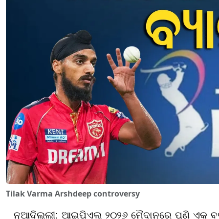
Tilak Varma Arshdeep controversy
ନୂଆଦିଲ୍ଲୀ: ଆଇପିଏଲ୍ ୨୦୨୬ ମୈଦାନରେ ପୁଣି ଏକ ବଡ଼ 