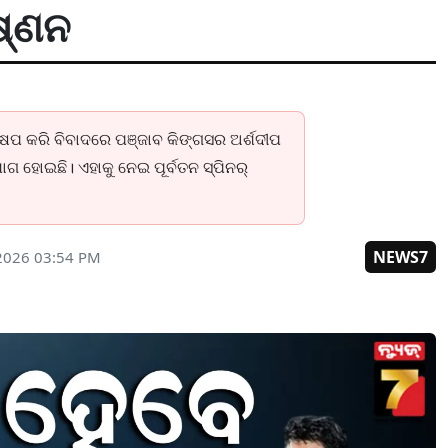
ଷ୍ଣନ
ଷେପ କରି ବିବାଦରେ ପଞ୍ଜାବ କିଙ୍ଗସର ଅର୍ଶଦୀପ
ୋଗ ହୋଇଛି। ଏହାକୁ ନେଇ ପୂର୍ବତନ ସ୍ପିନର୍
NEWS7
2026 03:54 PM