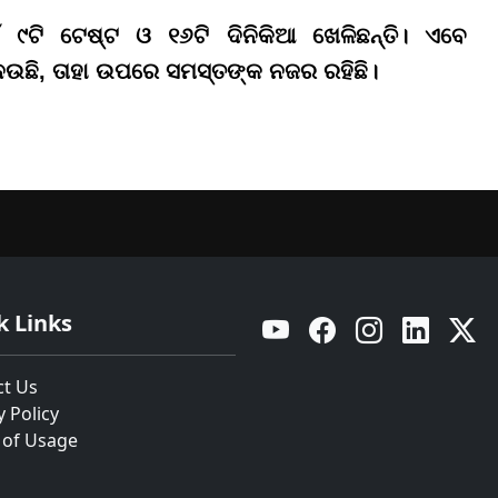
 ୯ଟି ଟେଷ୍ଟ ଓ ୧୬ଟି ଦିନିକିଆ ଖେଳିଛନ୍ତି। ଏବେ
ଉଛି, ତାହା ଉପରେ ସମସ୍ତଙ୍କ ନଜର ରହିଛି।
k Links
YouTube
Facebook
Instagram
Linkedin
Twitt
ct Us
y Policy
 of Usage