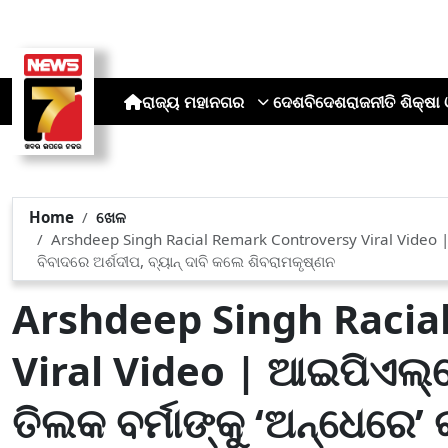
ରାଜ୍ୟ
ମହାନଗର
ଦେଶ
ବିଦେଶ
ରାଜନୀତି
ଶିକ୍ଷା 
Home
ଖେଳ
Arshdeep Singh Racial Remark Controversy Viral Video | 
ବିବାଦରେ ଅର୍ଶଦୀପ, ବ୍ୟାନ୍ ଦାବି କଲେ ଶିବରାମକୃଷ୍ଣନ
Arshdeep Singh Racia
Viral Video | ଆଇପିଏଲ୍
ତିଲକ ବର୍ମାଙ୍କୁ ‘ଅନ୍ଧେରେ’ 