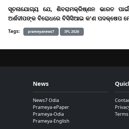
ସୂଚନାଯୋଗ୍ୟ ଯେ, ଶିବରାମକ୍ରିଷ୍ଣନ ଭାରତ ପାଇଁ
ଅର୍ଶଦୀପଙ୍କ ବିରୋଧରେ ବିସିସିଆଇ କ’ଣ ପଦକ୍ଷେପ ନେ
Tags:
prameyanews7
IPL 2026
News
Quic
News7 Odia
Conta
Prameya-ePaper
Privac
Prameya-Odia
Terms
Prameya-English