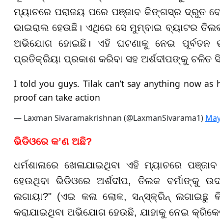
ମ୍ୟାଚରେ ପରାଜୟ ପରେ ପଞ୍ଜାବ କିଙ୍ଗସ୍ର ଦ୍ରୁତ ବ
ଭାଇରାଲ ହେଉଛି। ଏଥିରେ ସେ ମୁମ୍ବାଇ ବ୍ୟାଟର ତିଲକ
ଅଭିଯୋଗ ହୋଇଛି। ଏହି ଘଟଣାକୁ ନେଇ ପୂର୍ବତନ ଭା
ପ୍ରତିକ୍ରିୟା ପ୍ରକାଶ କରିବା ସହ ଅର୍ଶଦୀପଙ୍କୁ ଚଳିତ ସି
I told you guys. Tilak can’t say anything now as he
proof can take action
— Laxman Sivaramakrishnan (@LaxmanSivarama1)
May
ଭିଡିଓରେ କ’ଣ ଅଛି?
ଧର୍ମଶାଳାରେ ଖେଳାଯାଇଥିବା ଏହି ମ୍ୟାଚରେ ପଞ୍ଜ
ହେଉଥିବା ଭିଡିଓରେ ଅର୍ଶଦୀପ, ତିଲକ ବର୍ମାଙ୍କୁ ଉଦ୍
ଲଗାୟା?" (ଏଇ କଳା ଲୋକ, ସନ୍ସ୍କ୍ରିନ୍ ଲଗାଇଛୁ କ
କରାଯାଇଥିବା ଅଭିଯୋଗ ହେଉଛି, ଯାହାକୁ ନେଇ କ୍ରିକ