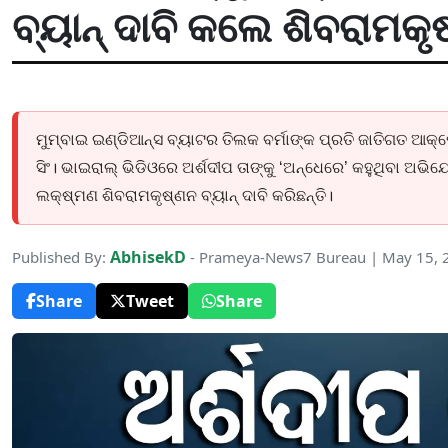
ବ୍ୟାନ୍ ଦାବି କଲେ ଶିବରାମକୃ
ମୁମ୍ବାଇ ଇଣ୍ଡିଆନ୍ସ ବ୍ୟାଟର ତିଲକ ବର୍ମାଙ୍କ ପ୍ରତି ଜାତିଗତ ଆକ୍
ସିଂ। ଭାଇରାଲ୍ ଭିଡିଓରେ ଅର୍ଶଦୀପ ତାଙ୍କୁ ‘ଅନ୍ଧେରେ’ କହୁଥିବା ଅଭିଯ
ଲକ୍ଷ୍ମଣ ଶିବରାମକୃଷ୍ଣନ ବ୍ୟାନ୍ ଦାବି କରିଛନ୍ତି।
AbhisekD
Published By:
- Prameya-News7 Bureau | May 15, 
Share
Tweet
Share