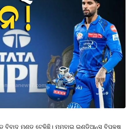
ବିବାଦ ମୁଣ୍ଡ ଟେକିଛି। ମୁମ୍ବାଇ ଇଣ୍ଡିଆନ୍ସ ବିପକ୍ଷ