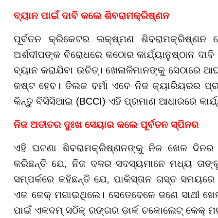
ବ୍ୟାନ ପାଇଁ ଦାବି କଲେ ଶିବରାମକ୍ରିଷ୍ଣନ
ପୂର୍ବତନ କ୍ରିକେଟର ଲକ୍ଷ୍ମଣ ଶିବରାମକ୍ରିଷ୍ଣନ
ଅର୍ଶଦୀପଙ୍କ ବିରୋଧରେ କଠୋର କାର୍ଯ୍ୟାନୁଷ୍ଠାନ ଦାବି କ
ବ୍ୟାନ କରାଯିବା ଉଚିତ୍। ଖେଳାଳିମାନଙ୍କୁ ସେଠାରେ ଆ
କଷ୍ଟ ହେବ। ତିଲକ ବର୍ମା ଏବେ ନିଜ କ୍ୟାରିୟରର ପ୍ରଥମ 
କିନ୍ତୁ ବିସିସିଆଇ (BCCI) ଏହି ପ୍ରମାଣ ଆଧାରରେ କାର୍ଯ
ନିଜ ଅତୀତର ଦୁଃଖ ସେୟାର କଲେ ପୂର୍ବତନ ସ୍ପିନର
ଏହି ଘଟଣା ଶିବରାମକ୍ରିଷ୍ଣନଙ୍କୁ ନିଜ ଖେଳ ଦିନର
କରିଛନ୍ତି ଯେ, ନିଜ ଦଳର ସଦସ୍ୟମାନେ ମଧ୍ୟ ତାଙ୍
ସମ୍ପର୍କରେ କହିଛନ୍ତି ଯେ, ପାକିସ୍ତାନ ଗସ୍ତ ସମୟରେ
ଏକ କେକ୍ ମଗାଇଥିଲେ। ସେତେବେଳେ ଜଣେ ସାଥୀ ଖେଳାଳି 
ପାଇଁ ଏକଦମ୍ ସଠିକ୍ ରଙ୍ଗର ଡାର୍କ ଚକୋଲେଟ୍ କେକ୍ 