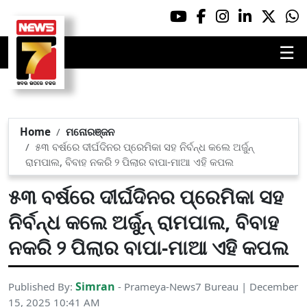
☰
Home
ମନୋରଞ୍ଜନ
୫୩ ବର୍ଷରେ ଦୀର୍ଘଦିନର ପ୍ରେମିକା ସହ ନିର୍ବନ୍ଧ କଲେ ଅର୍ଜୁନ୍
ରାମପାଲ, ବିବାହ ନକରି ୨ ପିଲାର ବାପା-ମାଆ ଏହି କପଲ
୫୩ ବର୍ଷରେ ଦୀର୍ଘଦିନର ପ୍ରେମିକା ସହ
ନିର୍ବନ୍ଧ କଲେ ଅର୍ଜୁନ୍ ରାମପାଲ, ବିବାହ
ନକରି ୨ ପିଲାର ବାପା-ମାଆ ଏହି କପଲ
Simran
Published By:
- Prameya-News7 Bureau | December
15, 2025 10:41 AM