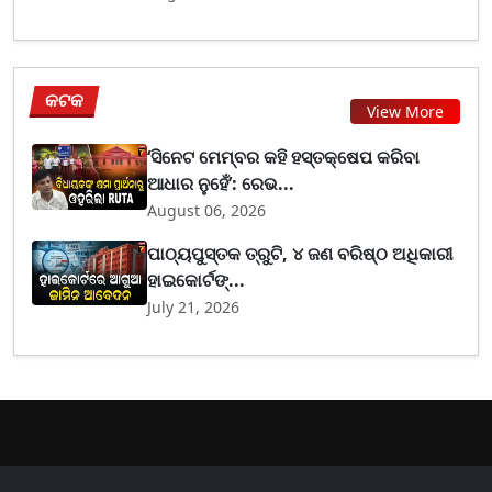
କଟକ
View More
‘ସିନେଟ ମେମ୍ବର କହି ହସ୍ତକ୍ଷେପ କରିବା
ଆଧାର ନୁହେଁ’: ରେଭ...
August 06, 2026
ପାଠ୍ୟପୁସ୍ତକ ତ୍ରୁଟି, ୪ ଜଣ ବରିଷ୍ଠ ଅଧିକାରୀ
ହାଇକୋର୍ଟଙ୍...
July 21, 2026