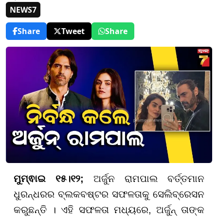
NEWS7
Share
Tweet
Share
ମୁମ୍ଵାଇ ୧୫।୧୨;
ଅର୍ଜୁନ ରାମପାଲ ବର୍ତ୍ତମାନ
ଧୁରନ୍ଧରର ବ୍ଲକବଷ୍ଟର ସଫଳତାକୁ ସେଲିବ୍ରେସନ
କରୁଛନ୍ତି । ଏହି ସଫଳତା ମଧ୍ୟରେ, ଅର୍ଜୁନ୍ ତାଙ୍କ