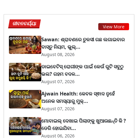
ଜୀବନଚର୍ଯ୍ୟା
View More
Sawan: ଶ୍ରାବଣରେ ତୁଳସୀ ଗଛ ଲଗାଇବାର
ବାସ୍ତୁ ନିୟମ, ଭୁଲ୍...
August 08, 2026
ଡାଇବେଟିସ୍ ରୋଗୀଙ୍କ ପାଇଁ କେଉଁ ରୁଟି ସବୁଠୁ
ଭଲ? ଗହମ ବଦଳ...
August 07, 2026
Ajwain Health: କେବଳ ସ୍ଵାଦ ନୁହେଁ
ଅନେକ ସମସ୍ୟାରୁ ମୁକ୍...
August 07, 2026
ମୋବାଇଲ୍ ଦେଖାଇ ପିଲାଙ୍କୁ ଖୁଆଉଛନ୍ତି କି ?
ଡେରି ହୋଇଯିବା...
August 06, 2026