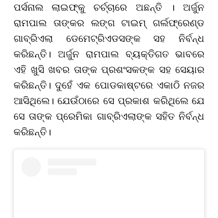
ପର୍ସନାଲ ଲାଇଫ୍କୁ ଚର୍ଚ୍ଚାରେ ଅଛନ୍ତି । ଅର୍ଜୁନ
ରାମପାଲ ତାଙ୍କର ଲଙ୍ଗ ଟାଇମ୍ ଗର୍ଲଫ୍ରେଣ୍ଡ
ଗାବ୍ରିଏଲା ଡେମେଟ୍ରିଏଡସଙ୍କ ସହ ନିର୍ବନ୍ଧ
କରିଛନ୍ତି। ଅର୍ଜୁନ ରାମପାଲ ବ୍ୟକ୍ତିଗତ ଭାବରେ
ଏହି ଖୁସି ଖବର ତାଙ୍କ ପ୍ରଶଂସକଙ୍କ ସହ ସେୟାର
କରିଛନ୍ତି। ଦୁହେଁ ଏକ ପୋଡକାଷ୍ଟରେ ଏକାଠି ନଜର
ଆସିଥିଲେ। ଯେଉଁଠାରେ ସେ ପ୍ରକାଶ କରିଥିଲେ ଯେ
ସେ ତାଙ୍କ ପ୍ରେମିକା ଗାବ୍ରିଏଲାଙ୍କ ସହିତ ନିର୍ବନ୍ଧ
କରିଛନ୍ତି।