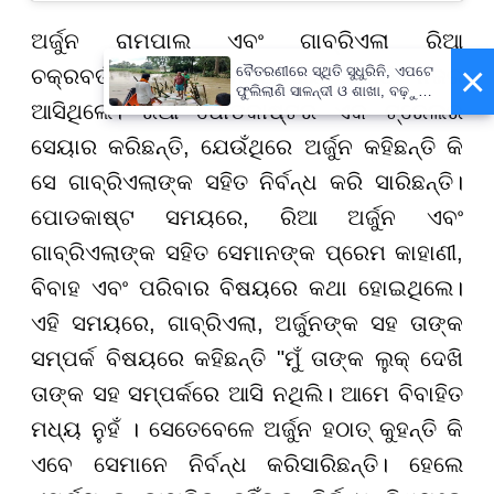
ଅର୍ଜୁନ ରାମପାଲ ଏବଂ ଗାବ୍ରିଏଲା ରିଆ
×
ବୈତରଣୀରେ ସ୍ଥିତି ସୁଧୁରିନି, ଏପଟେ
ଚକ୍ରବର୍ତ୍ତୀଙ୍କ ପୋଡକାଷ୍ଟରେ ଏକାଠି ନଜର
ଫୁଲିଲାଣି ସାଳନ୍ଦୀ ଓ ଶାଖା, ବଢ଼ୁଛି
ଆସିଥିଲେ। ରିଆ ପୋଡକାଷ୍ଟର ଏକ ଟ୍ରେଲର
ବନ୍ୟା ଭୟ
ସେୟାର କରିଛନ୍ତି, ଯେଉଁଥିରେ ଅର୍ଜୁନ କହିଛନ୍ତି କି
ସେ ଗାବ୍ରିଏଲାଙ୍କ ସହିତ ନିର୍ବନ୍ଧ କରି ସାରିଛନ୍ତି।
ପୋଡକାଷ୍ଟ ସମୟରେ, ରିଆ ଅର୍ଜୁନ ଏବଂ
ଗାବ୍ରିଏଲାଙ୍କ ସହିତ ସେମାନଙ୍କ ପ୍ରେମ କାହାଣୀ,
ବିବାହ ଏବଂ ପରିବାର ବିଷୟରେ କଥା ହୋଇଥିଲେ।
ଏହି ସମୟରେ, ଗାବ୍ରିଏଲା, ଅର୍ଜୁନଙ୍କ ସହ ତାଙ୍କ
ସମ୍ପର୍କ ବିଷୟରେ କହିଛନ୍ତି "ମୁଁ ତାଙ୍କ ଲୁକ୍ ଦେଖି
ତାଙ୍କ ସହ ସମ୍ପର୍କରେ ଆସି ନଥିଲି। ଆମେ ବିବାହିତ
ମଧ୍ୟ ନୁହଁ । ସେତେବେଳେ ଅର୍ଜୁନ ହଠାତ୍ କୁହନ୍ତି କି
ଏବେ ସେମାନେ ନିର୍ବନ୍ଧ କରିସାରିଛନ୍ତି। ହେଲେ