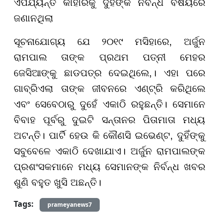
ଏପର୍ଯ୍ୟନ୍ତ କାହାରିକୁ ଦୁହିଁଙ୍କ ନିର୍ବନ୍ଧ ବିଷୟରେ
ଜଣାନଥିଲା
ସୂଚନାଯୋଗ୍ୟ ଯେ ୨୦୧୯ ମସିହାରେ, ଅର୍ଜୁନ
ରାମପାଲ ତାଙ୍କ ପ୍ରଥମ ପତ୍ନୀ ମେହର
ଜେସିଆଙ୍କୁ ଛାଡପତ୍ର ଦେଇଥିଲେ,। ଏହା ପରେ
ଗାବ୍ରିଏଲା ତାଙ୍କ ଜୀବନରେ ଏଣ୍ଟ୍ରି କରିଥିଲେ
ଏବଂ ସେବେଠାରୁ ଦୁହେଁ ଏକାଠି ରହୁଛନ୍ତି। ସେମାନେ
ବିବାହ ପୂର୍ବରୁ ଦୁଇଟି ସନ୍ତାନର ପିତାମାତା ମଧ୍ୟ
ଅଟନ୍ତି। ପାର୍ଟି ହେଉ କି କୌଣସି ଇଭେଣ୍ଟ, ଦୁହିଁଙ୍କୁ
ସବୁବେଳେ ଏକାଠି ଦେଖାଯାଏ। ଅର୍ଜୁନ ରାମପାଲଙ୍କ
ପ୍ରଶଂସକମାନେ ମଧ୍ୟ ସେମାନଙ୍କ ନିର୍ବନ୍ଧ ଖବର
ଶୁଣି ବହୁତ ଖୁସି ଅଛନ୍ତି।
Tags:
prameyanews7