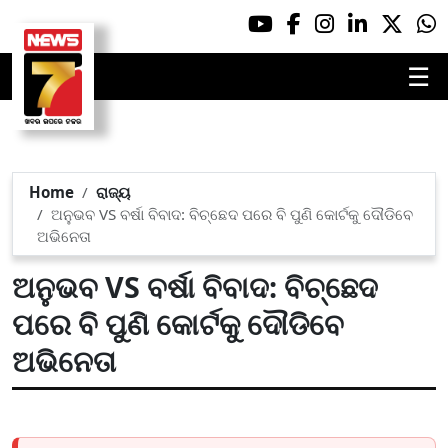
☰
Home
ରାଜ୍ୟ
ଅନୁଭବ VS ବର୍ଷା ବିବାଦ: ବିଚ୍ଛେଦ ପରେ ବି ପୁଣି କୋର୍ଟକୁ ଦୌଡିବେ
ଅଭିନେତା
ଅନୁଭବ VS ବର୍ଷା ବିବାଦ: ବିଚ୍ଛେଦ
ପରେ ବି ପୁଣି କୋର୍ଟକୁ ଦୌଡିବେ
ଅଭିନେତା