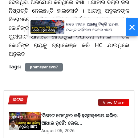
ଦେଉଥିବା ଅଭିଯୋଗ କରିଥିଲେ ବର୍ଷା । ଯାହାର ବିଚାର କରି
ନିଷ୍ପତ୍ତି ନେଇଛନ୍ତି ହାଇକୋର୍ଟ । ଆଗକୁ ଅନୁଭବଙ୍କ
ବିରୋଧରେ ଚାଲିବ ଯୌତୁକ ନିର୍ଯାତନା ମାମଲା । ତଳ
×
ଜବତ ବାଇକ ଥାନାରୁ ବିକ୍ରି ଘଟଣା,
କୋର୍ଟଙ୍କ ଚାର୍ଜଫ୍ରେମକୁ କାଏମ ରଖିଲେ ହାଇକୋର୍ଟ ।
ତଦନ୍ତ ନିର୍ଦ୍ଦେଶ ଦେଲେ ଏସପି
ପୁରୀଘାଟ ଥାନାରେ ହୋଇଥିଲା ନିର୍ଯାତନା ମାମଲା । ତଳ
କୋର୍ଟଙ୍କ ରାୟକୁ ଚ୍ୟାଲେଞ୍ଜ କରି HC ଯାଇଥିଲେ
ଅନୁଭବ
Tags:
prameyanews7
କଟକ
View More
‘ସିନେଟ ମେମ୍ବର କହି ହସ୍ତକ୍ଷେପ କରିବା
ଆଧାର ନୁହେଁ’: ରେଭ...
August 06, 2026