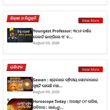
ଶିକ୍ଷା ଓ ନିଯୁକ୍ତି
View More
Youngest Professor: ୩୦୬ ବର୍ଷର
ରେକର୍ଡ ଭାଙ୍ଗିଲେ ୧୮ ବ...
August 03, 2026
ରାଶିଫଳ
View More
Sawan : ଶ୍ରାବଣର ଦ୍ଵିତୀୟ ସୋମବାରରେ
ସୃଷ୍ଟି ହେଉଛି ମହା...
August 09, 2026
Horoscope Today : ଅଗଷ୍ଟ ୦୯ ତାରିଖ,
ରବିବାର ; ଜାଣନ୍ତୁ...