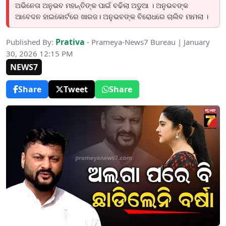
ଅଭିନେତା ଅନୁଭବ ମହାନ୍ତିଙ୍କ ପାଇଁ ବଢିଲା ଅଡୁଆ । ଅନୁଭବଙ୍କ
ଆବେଦନ ହାଇକୋର୍ଟରେ ଖାରଜ। ଅନୁଭବଙ୍କ ବିରୋଧରେ ଚାଲିବ ମାମଲା ।
Prativa
Published By:
- Prameya-News7 Bureau | January
30, 2026 12:15 PM
NEWS7
Share
Tweet
Share