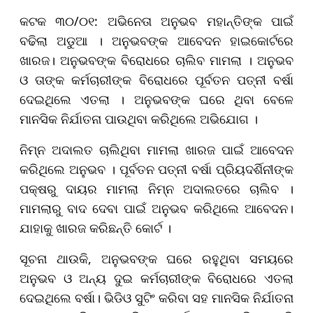
କଟକ ୩୦/୦୧: ଅଭିନେତା ଅନୁଭବ ମହାନ୍ତିଙ୍କ ପାଇଁ
ବଢିଲା ଅଡୁଆ । ଅନୁଭବଙ୍କ ଆବେଦନ ହାଇକୋର୍ଟରେ
ଖାରଜ। ଅନୁଭବଙ୍କ ବିରୋଧରେ ଚାଲିବ ମାମଲା । ଅନୁଭବ
ଓ ତାଙ୍କ କର୍ମଚାରୀଙ୍କ ବିରୋଧରେ ପୂର୍ବତନ ପତ୍ନୀ ବର୍ଷା
ଦେଇଥିଲେ ଏତଲା । ଅନୁଭବଙ୍କ ଘରେ ଥିବା ବେଳେ
ମାନସିକ ନିର୍ଯାତନା ପାଉଥିବା କରିଥିଲେ ଅଭିଯୋଗ ।
ନିମ୍ନ ଅଦାଲତ ଚାଲିଥିବା ମାମଲା ଖାରଜ ପାଇଁ ଆବେଦନ
କରିଥିଲେ ଅନୁଭବ । ପୂର୍ବତନ ପତ୍ନୀ ବର୍ଷା ପ୍ରିୟଦର୍ଶିନୀଙ୍କ
ପକ୍ଷରୁ ଦାୟର ମାମଲା ନିମ୍ନ ଅଦାଲତରେ ଚାଲିବ ।
ମାମଲାରୁ ବାଦ ଦେବା ପାଇଁ ଅନୁଭବ କରିଥିଲେ ଆବେଦନ।
ଯାହାକୁ ଖାରଜ କରିଛନ୍ତି କୋର୍ଟ ।
ସୂଚନା ଥାଉକି, ଅନୁଭବଙ୍କ ଘରେ ରହୁଥିବା ସମୟରେ
ଅନୁଭବ ଓ ଅନ୍ୟ ଦୁଇ କର୍ମଚାରୀଙ୍କ ବିରୋଧରେ ଏତଲା
ଦେଇଥିଲେ ବର୍ଷା। ଭିଡିଓ ସୁଟିଂ କରିବା ସହ ମାନସିକ ନିର୍ଯାତନା