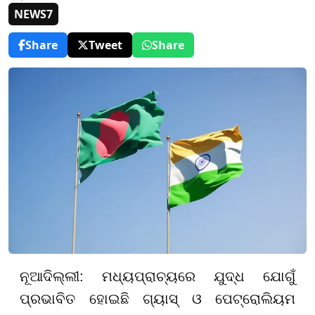
NEWS7
Share
Tweet
Share
ନୂଆଦିଲ୍ଲୀ: ମଧ୍ୟପ୍ରାଚ୍ୟରେ ଯୁଦ୍ଧ ଯୋଗୁଁ
ପ୍ରଭାବିତ ହୋଇଛି ଗ୍ୟାସ୍ ଓ ପେଟ୍ରୋଲିୟମ