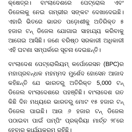
କ୍ଷେତ୍ର। ବାଂଲାଦେଶରେ ପେଟ୍ରୋଲ ଏବଂ
ଡିଜେଲକୁ ନେଇ ଗମ୍ଭୀର ସଙ୍କଟ ଦେଖାଦେଇଛି।
ଏହାରି ଭିତରେ ଭାରତ ପଡ଼ୋଶୀକୁ ଅତିରିକ୍ତ ୫
ହଜାର ଟନ୍ ଡିଜେଲ ଯୋଗାଇ ସାହାଯ୍ୟ କରିବାକୁ
ଆଗେଇ ଆସିଛି। ଜଣେ ବରିଷ୍ଠ ସରକାରୀ ଅଧିକାରୀ
ଏହି ଘଟଣା ସମ୍ପର୍କରେ ସୂଚନା ଦେଇଛନ୍ତି।
ବାଂଲାଦେଶ ପେଟ୍ରୋଲିୟମ୍ କର୍ପୋରେସନ (BPC)ର
ମହାପ୍ରବନ୍ଧକ ମହମ୍ମଦ ମୁର୍ଶେଦ ହୋସେନ ଆଜାଦ
କହିଛନ୍ତି ଯେ ଭାରତରୁ ଅତିରିକ୍ତ 5,000 ଟନ୍
ଡିଜେଲ ବାଂଲାଦେଶରେ ପହଞ୍ଚିଛି। ବାଂଲାଦେଶ ଗତ
କିଛି ଦିନ ମଧ୍ୟରେ ଭାରତରୁ ମୋଟ ୧୫ ହଜାର ଟନ୍
ଡିଜେଲ ପାଇଛି। ଆଉ ୬ ହଜାର ଟନ୍ ଡିଜେଲ
ପଠାଇବା ପାଇଁ ପମ୍ପିଂ ପ୍ରକ୍ରିୟା ମାର୍ଚ୍ଚ ୨୮ରେ
ହେବାର କାର୍ଯ୍ୟକ୍ରମ ରହିଛି।