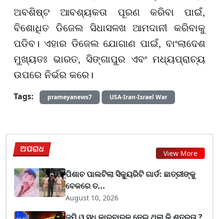
ଅବଶିଷ୍ଟ ଆବଶ୍ୟକତା ପୂରଣ କରିବା ପାଇଁ,
ବିଶୋଧିତ ଡିଜେଲ ସିଧାସଳଖ ଆମଦାନୀ କରିବାକୁ
ପଡିବ। ଏହାର ଡିଜେଲ ଯୋଗାଣ ପାଇଁ, ବାଂଲାଦେଶ
ମୁଖ୍ୟତଃ ଭାରତ, ସିଙ୍ଗାପୁର ଏବଂ ମଧ୍ୟପ୍ରାଚ୍ୟ
ଉପରେ ନିର୍ଭର କରେ।
Tags:
prameyanews7
USA-Iran-Israel War
ଅପରାଧ
View More
ପିଶାଚ ପାଲଟିଲା ସିକ୍ୟୁରିଟି ଗାର୍ଡ: ଛାତ୍ରୀଙ୍କୁ
ବେକରେ ତ...
August 10, 2026
ଜମି ଓ ସୁଧ କାରବାରକୁ ନେଇ ଥିଲା କି ଶତ୍ରୁତା ?