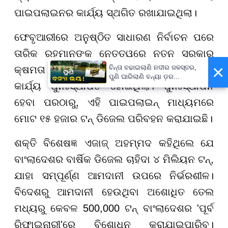
ପାଇପଲାଇନର କାର୍ଯ୍ୟ ସ୍ଥଗିତ ରଖାଯାଇଥିଲା।
ଫେବୃଆରୀରେ ଅନୁଷ୍ଠିତ ସାଧାରଣ ନିର୍ବାଚନ ପରେ
ତାରିକ ରହମାନଙ୍କ ନେତୃତ୍ୱରେ ନୂତନ ସରକାର
×
ଚିନ୍ତା ବଢାଇଲାଣି ନଦୀର ଜଳସ୍ତର,
କ୍ଷମତା ଗ୍ରହଣ କରିଥିଲେ। ଏହି ପାଇପଲାଇନର
ପୁଣି ଘାରିଲାଣି ବନ୍ୟା ଡ଼ର...
କାର୍ଯ୍ୟ ପୁନଃସ୍ଥାପିତ ହୋଇଥିଲା। ପୁନଃସ୍ଥାପନ
ହେବା ପରଠାରୁ, ଏହି ପାଇପଲାଇନ୍ ମାଧ୍ୟମରେ
ମୋଟ ୧୫ ହଜାର ଟନ୍ ଡିଜେଲ ପରିବହନ କରାଯାଇଛି।
ଶକ୍ତି ବିଶେଷଜ୍ଞ ଏଜାଜ୍ ଅହମ୍ମଦ କହିଥିଲେ ଯେ
ବାଂଲାଦେଶର ବାର୍ଷିକ ଡିଜେଲ ଚାହିଦା ୪ ମିଲିୟନ ଟନ୍,
ଯାହା ସମ୍ପୂର୍ଣ୍ଣ ଆମଦାନୀ ଉପରେ ନିର୍ଭରଶୀଳ।
ବିଦେଶରୁ ଆମଦାନୀ ହେଉଥିବା ଅଶୋଧିତ ତେଲ
ମଧ୍ୟରୁ କେବଳ 500,000 ଟନ୍ ବାଂଲାଦେଶର 'ପୂର୍ବ
ରିଫାଇନାରୀ'ରେ ବିଶୋଧନ କରାଯାଇପାରିବ।