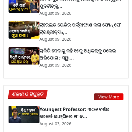
ଯୁବତୀଙ୍କୁ...
August 09, 2026
ଟ୍ରେଲର ଚୋରିର ପର୍ଦ୍ଦାଫାଶ କଲା ଫୋନ୍ ପେ’
ଟ୍ରାଞ୍ଜାକ୍ସନ୍...
August 09, 2026
ଚାକିରି ଦେବାକୁ କହି ୧୫ରୁ ଅଧିକଙ୍କୁ ଠକେଇ
ଅଭିଯୋଗ ; ସ୍ୱା...
August 09, 2026
ଶିକ୍ଷା ଓ ନିଯୁକ୍ତି
View More
Youngest Professor: ୩୦୬ ବର୍ଷର
ରେକର୍ଡ ଭାଙ୍ଗିଲେ ୧୮ ବ...
August 03, 2026