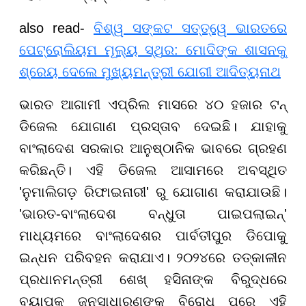
also read-
ବିଶ୍ୱ ସଙ୍କଟ ସତ୍ତ୍ୱେ ଭାରତରେ
ପେଟ୍ରୋଲିୟମ ମୂଲ୍ୟ ସ୍ଥିର: ମୋଦିଙ୍କ ଶାସନକୁ
ଶ୍ରେୟ ଦେଲେ ମୁଖ୍ୟମନ୍ତ୍ରୀ ଯୋଗୀ ଆଦିତ୍ୟନାଥ
ଭାରତ ଆଗାମୀ ଏପ୍ରିଲ ମାସରେ ୪୦ ହଜାର ଟନ୍
ଡିଜେଲ ଯୋଗାଣ ପ୍ରସ୍ତାବ ଦେଇଛି। ଯାହାକୁ
ବାଂଲାଦେଶ ସରକାର ଆନୁଷ୍ଠାନିକ ଭାବରେ ଗ୍ରହଣ
କରିଛନ୍ତି। ଏହି ଡିଜେଲ ଆସାମରେ ଅବସ୍ଥିତ
'ନୁମାଲିଗଡ଼ ରିଫାଇନାରୀ' ରୁ ଯୋଗାଣ କରାଯାଉଛି।
'ଭାରତ-ବାଂଲାଦେଶ ବନ୍ଧୁତା ପାଇପଲାଇନ୍'
ମାଧ୍ୟମରେ ବାଂଲାଦେଶର ପାର୍ବତୀପୁର ଡିପୋକୁ
ଇନ୍ଧନ ପରିବହନ କରାଯାଏ। ୨୦୨୪ରେ ତତ୍କାଳୀନ
ପ୍ରଧାନମନ୍ତ୍ରୀ ଶେଖ୍ ହସିନାଙ୍କ ବିରୁଦ୍ଧରେ
ବ୍ୟାପକ ଜନସାଧାରଣଙ୍କ ବିରୋଧ ପରେ ଏହି