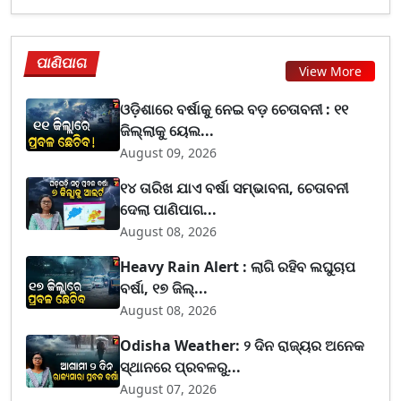
ପାଣିପାଗ
View More
ଓଡ଼ିଶାରେ ବର୍ଷାକୁ ନେଇ ବଡ଼ ଚେତାବନୀ : ୧୧
ଜିଲ୍ଲାକୁ ୟେଲ...
August 09, 2026
୧୪ ତାରିଖ ଯାଏ ବର୍ଷା ସମ୍ଭାବନା, ଚେତାବନୀ
ଦେଲା ପାଣିପାଗ...
August 08, 2026
Heavy Rain Alert : ଲାଗି ରହିବ ଲଘୁଚାପ
ବର୍ଷା, ୧୭ ଜିଲ୍...
August 08, 2026
Odisha Weather: ୨ ଦିନ ରାଜ୍ୟର ଅନେକ
ସ୍ଥାନରେ ପ୍ରବଳରୁ...
August 07, 2026