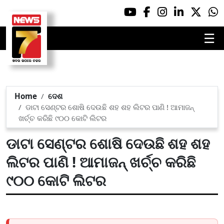
☰
Home
ଦେଶ
ଡାଟା ସେଣ୍ଟର ଶୋଷି ଦେଉଛି ଶହ ଶହ ଲିଟର ପାଣି ! ଆମାଜନ୍
ଖର୍ଚ୍ଚ କରିଛି ୯୦୦ କୋଟି ଲିଟର
ଡାଟା ସେଣ୍ଟର ଶୋଷି ଦେଉଛି ଶହ ଶହ
ଲିଟର ପାଣି ! ଆମାଜନ୍ ଖର୍ଚ୍ଚ କରିଛି
୯୦୦ କୋଟି ଲିଟର