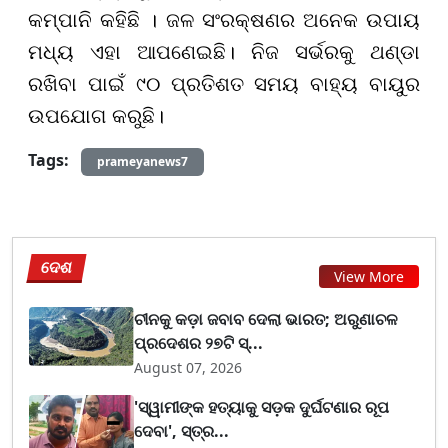
କମ୍ପାନି କହିଛି । ଜଳ ସଂରକ୍ଷଣର ଅନେକ ଉପାୟ
ମଧ୍ୟ ଏହା ଆପଣେଇଛି। ନିଜ ସର୍ଭରକୁ ଥଣ୍ଡା
ରଖିବା ପାଇଁ ୯୦ ପ୍ରତିଶତ ସମୟ ବାହ୍ୟ ବାୟୁର
ଉପଯୋଗ କରୁଛି।
Tags:
prameyanews7
ଦେଶ
View More
ଚୀନକୁ କଡ଼ା ଜବାବ ଦେଲା ଭାରତ; ଅରୁଣାଚଳ
ପ୍ରଦେଶର ୨୭ଟି ସ୍...
August 07, 2026
'ସ୍ୱାମୀଙ୍କ ହତ୍ୟାକୁ ସଡ଼କ ଦୁର୍ଘଟଣାର ରୂପ
ଦେବା', ସ୍ତ୍ର...