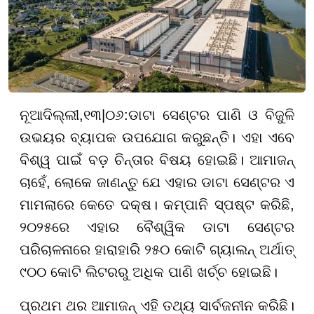
ନୂଆଦିଲ୍ଲୀ
,
୧୩
|
୦୬
:
ଡାଟା ସେଣ୍ଟର ପାଣି ଓ ବିଜୁଳି
ଉଭୟର ବ୍ୟାପକ ଉପଯୋଗ କରୁଛନ୍ତି। ଏହା ଏବେ
ବିଶ୍ୱ ପାଇଁ ବଡ଼ ଚିନ୍ତାର ବିଷୟ ହୋଇଛି। ଆମାଜନ୍
ଚାହେଁ, ଲୋକେ ଜାଣନ୍ତୁ ଯେ ଏହାର ଡାଟା ସେଣ୍ଟର ଏ
ମାମଲାରେ କେତେ ଦକ୍ଷ। କମ୍ପାନି ସ୍ପଷ୍ଟ କରିଛି,
୨୦୨୫ରେ ଏହାର ବୈଶ୍ୱିକ ଡାଟା ସେଣ୍ଟର
ପରିଚାଳନାରେ ହାରାହାରି ୨୫୦ କୋଟି ଗ୍ୟାଲନ୍ ଅର୍ଥାତ୍
୯୦୦ କୋଟି ଲିଟରରୁ ଅଧିକ ପାଣି ଖର୍ଚ୍ଚ ହୋଇଛି।
ପ୍ରଥମ ଥର ଆମାଜନ୍ ଏହି ତଥ୍ୟ ସାର୍ବଜନୀନ କରିଛି।