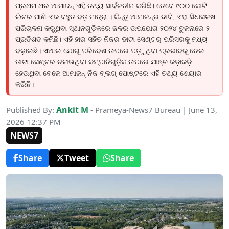
ପ୍ରଥମ ଥର ଆମାଜନ୍ ଏହି ତଥ୍ୟ ସାର୍ବଜନୀନ କରିଛି। ତେବେ ୯୦୦ କୋଟି
ଲିଟର ପାଣି ଏକ ବହୁତ ବଡ଼ ମାତ୍ରା । କିନ୍ତୁ ଆମାଜନ୍ର ଦାବି, ଏହା ସିଧାସଳଖ
ପରିଚାଳନା କରୁଥିବା ସ୍ଥାନଗୁଡ଼ିକରେ ଜଳର ଉପଯୋଗ ୨୦୨୪ ତୁଳନାରେ ୨
ପ୍ରତିଶତ କମିଛି। ଏହି ହାର ସହିତ ନିଜର ଡାଟା ସେଣ୍ଟର୍ ପରିସରକୁ ମଧ୍ୟ
ବଢ଼ାଇଛି। ଏଆଇ ଯୋଗୁ ପରିବେଶ ଉପରେ ପଡ଼ୁଥିବା ପ୍ରଭାବକୁ ନେଇ
ଡାଟା ସେଣ୍ଟର ଚଳାଉଥିବା କମ୍ପାନିଗୁଡ଼ିକ ଉପରେ ଯାଞ୍ଚ କଡ଼ାକଡ଼ି
ହେଉଥିବା ବେଳେ ଆମାଜନ୍ ନିଜ ବ୍ଲଗ୍ ପୋଷ୍ଟରେ ଏହି ତଥ୍ୟ ଶେୟାର
କରିଛି।
Ankit M
Published By:
- Prameya-News7 Bureau | June 13,
2026 12:37 PM
NEWS7
Share
Tweet
Share