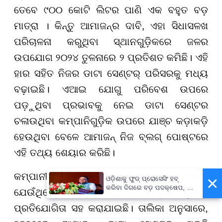
ତେବେ ୯୦୦ କୋଟି ଲିଟର ପାଣି ଏକ ବହୁତ ବଡ଼
ମାତ୍ରା । କିନ୍ତୁ ଆମାଜନ୍ର ଦାବି, ଏହା ସିଧାସଳଖ
ପରିଚାଳନା କରୁଥିବା ସ୍ଥାନଗୁଡ଼ିକରେ ଜଳର
ଉପଯୋଗ ୨୦୨୪ ତୁଳନାରେ ୨ ପ୍ରତିଶତ କମିଛି। ଏହି
ହାର ସହିତ ନିଜର ଡାଟା ସେଣ୍ଟର୍ ପରିସରକୁ ମଧ୍ୟ
ବଢ଼ାଇଛି। ଏଆଇ ଯୋଗୁ ପରିବେଶ ଉପରେ
ପଡ଼ୁଥିବା ପ୍ରଭାବକୁ ନେଇ ଡାଟା ସେଣ୍ଟର
ଚଳାଉଥିବା କମ୍ପାନିଗୁଡ଼ିକ ଉପରେ ଯାଞ୍ଚ କଡ଼ାକଡ଼ି
ହେଉଥିବା ବେଳେ ଆମାଜନ୍ ନିଜ ବ୍ଲଗ୍ ପୋଷ୍ଟରେ
ଏହି ତଥ୍ୟ ଶେୟାର କରିଛି।
କମ୍ପାନୀ ପୋଷ୍ଟରେ ଏକ ତାଲିକା ଶେୟାର କରିଛି,
×
ଓଡ଼ିଶାକୁ ଫୁଡ୍ ପ୍ରୋସେସିଂ ହବ୍
କରିବା ଦିଗରେ ବଡ଼ ପଦକ୍ଷେପ, ୪୨
ଯେଉଁଥିରେ ପାଣି ଉପଯୋଗର ତଥ୍ୟର ତୁଳନା
ହଜାରରୁ ଅଧିକ ନିଯୁକ୍ତି ସୁଯୋଗ
ପ୍ରତିଯୋଗିତା ସହ କରାଯାଇଛି। ତାଲିକା ଅନୁସାରେ,