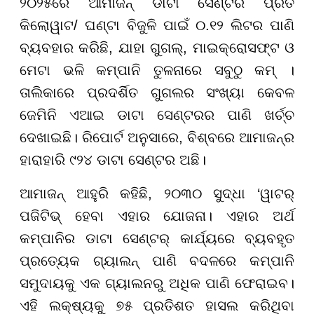
୨୦୨୫ରେ ଆମାଜନ୍ ଡାଟା ସେଣ୍ଟର ପ୍ରତି
କିଲୋୱାଟ/ ଘଣ୍ଟା ବିଜୁଳି ପାଇଁ ୦.୧୨ ଲିଟର ପାଣି
ବ୍ୟବହାର କରିଛି, ଯାହା ଗୁଗଲ୍, ମାଇକ୍ରୋସଫ୍ଟ ଓ
ମେଟା ଭଳି କମ୍ପାନି ତୁଳନାରେ ସବୁଠୁ କମ୍ ।
ତାଲିକାରେ ପ୍ରଦର୍ଶିତ ଗୁଗଲର ସଂଖ୍ୟା କେବଳ
ଜେମିନି ଏଆଇ ଡାଟା ସେଣ୍ଟରର ପାଣି ଖର୍ଚ୍ଚ
ଦେଖାଇଛି। ରିପୋର୍ଟ ଅନୁସାରେ, ବିଶ୍ବରେ ଆମାଜନ୍ର
ହାରାହାରି ୯୨୪ ଡାଟା ସେଣ୍ଟର ଅଛି।
ଆମାଜନ୍ ଆହୁରି କହିଛି, ୨୦୩୦ ସୁଦ୍ଧା ‘ୱାଟର୍
ପଜିଟିଭ୍ ହେବା ଏହାର ଯୋଜନା। ଏହାର ଅର୍ଥ
କମ୍ପାନିର ଡାଟା ସେଣ୍ଟର୍ କାର୍ଯ୍ୟରେ ବ୍ୟବହୃତ
ପ୍ରତ୍ୟେକ ଗ୍ୟାଲନ୍ ପାଣି ବଦଳରେ କମ୍ପାନି
ସମୁଦାୟକୁ ଏକ ଗ୍ୟାଲନରୁ ଅଧିକ ପାଣି ଫେରାଇବ।
ଏହି ଲକ୍ଷ୍ୟକୁ ୭୫ ପ୍ରତିଶତ ହାସଲ କରିଥିବା