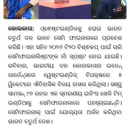
କୋଲକାତା:
ଓ୍ଵେଷ୍ଟଇଣ୍ଡିଜକୁ ହରାଇ ଭାରତ
ଚତୁର୍ଥ ଦଳ ଭାବେ ସେମି ଫାଇନାଲରେ ପ୍ରବେଶ
କରିଛି। ଏହା ସହିତ ୨୦୨୬ ଟି୨୦ ବିଶ୍ଵକପ୍ ପାଇଁ ଚାରି
ସେମିଫାଇନାଲିଷ୍ଟଙ୍କ ନାଁ ସ୍ପଷ୍ଟ ହୋଇ ଯାଇଛି।
ରବିବାର, ଭାରତୀୟ ଦଳ କୋଲକାତାର ଇଡେନ୍
ଗାର୍ଡେନ୍ସରେ ୱେଷ୍ଟଇଣ୍ଡିଜ୍ ବିପକ୍ଷରେ ୫
ୱିକେଟରେ ଐତିହାସିକ ବିଜୟ ହାସଲ କରିଥିଲା। ସଞ୍ଜୁ
ସାମସନ୍ ୯୭ ରନର ଏକ ସ୍ମରଣୀୟ ଇନିଂସ ଖେଳି ଟିମ୍
ଇଣ୍ଡିଆକୁ ସେମିଫାଇନାଲରେ ପହଞ୍ଚାଇଛନ୍ତି।
ସେମିଫାଇନାଲ୍ ପାଇଁ ଯୋଗ୍ୟତା ଅର୍ଜନ କରିଥିବା
ଭାରତ ଚତୁର୍ଥ ଦେଶ।