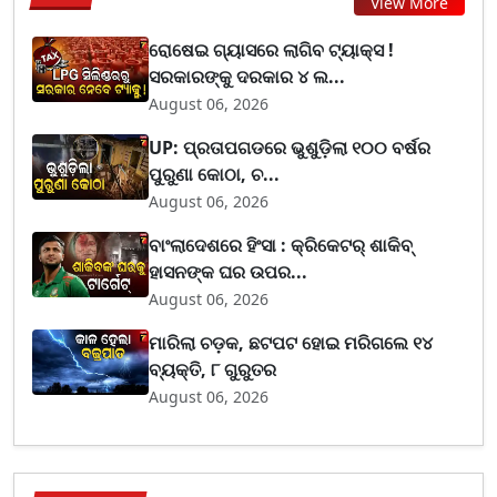
View More
ରୋଷେଇ ଗ୍ୟାସରେ ଲାଗିବ ଟ୍ୟାକ୍ସ !
ସରକାରଙ୍କୁ ଦରକାର ୪ ଲ...
August 06, 2026
UP: ପ୍ରତାପଗଡରେ ଭୁଶୁଡ଼ିଲା ୧୦୦ ବର୍ଷର
ପୁରୁଣା କୋଠା, ଚ...
August 06, 2026
ବାଂଲାଦେଶରେ ହିଂସା : କ୍ରିକେଟର୍ ଶାକିବ୍
ହାସନଙ୍କ ଘର ଉପର...
August 06, 2026
ମାରିଲା ଚଡ଼କ, ଛଟପଟ ହୋଇ ମରିଗଲେ ୧୪
ବ୍ୟକ୍ତି, ୮ ଗୁରୁତର
August 06, 2026