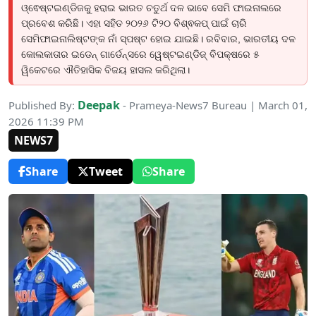
ଓ୍ଵେଷ୍ଟଇଣ୍ଡିଜକୁ ହରାଇ ଭାରତ ଚତୁର୍ଥ ଦଳ ଭାବେ ସେମି ଫାଇନାଲରେ
ପ୍ରବେଶ କରିଛି। ଏହା ସହିତ ୨୦୨୬ ଟି୨୦ ବିଶ୍ଵକପ୍ ପାଇଁ ଚାରି
ସେମିଫାଇନାଲିଷ୍ଟଙ୍କ ନାଁ ସ୍ପଷ୍ଟ ହୋଇ ଯାଇଛି। ରବିବାର, ଭାରତୀୟ ଦଳ
କୋଲକାତାର ଇଡେନ୍ ଗାର୍ଡେନ୍ସରେ ୱେଷ୍ଟଇଣ୍ଡିଜ୍ ବିପକ୍ଷରେ ୫
ୱିକେଟରେ ଐତିହାସିକ ବିଜୟ ହାସଲ କରିଥିଲା।
Deepak
Published By:
- Prameya-News7 Bureau | March 01,
2026 11:39 PM
NEWS7
Share
Tweet
Share