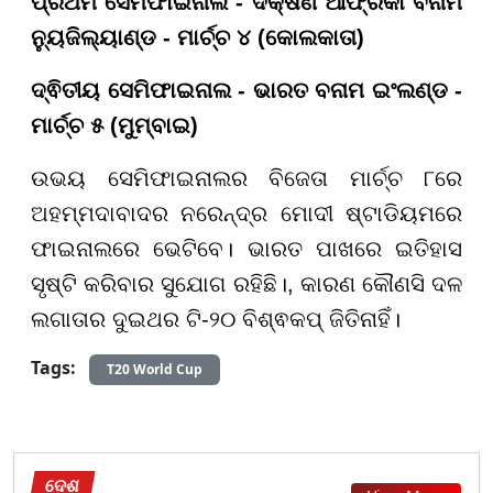
ପ୍ରଥମ ସେମିଫାଇନାଲ - ଦକ୍ଷିଣ ଆଫ୍ରିକା ବନାମ
ନ୍ୟୁଜିଲ୍ୟାଣ୍ଡ - ମାର୍ଚ୍ଚ ୪ (କୋଲକାତା)
ଦ୍ଵିତୀୟ ସେମିଫାଇନାଲ - ଭାରତ ବନାମ ଇଂଲଣ୍ଡ -
ମାର୍ଚ୍ଚ ୫ (ମୁମ୍ବାଇ)
ଉଭୟ ସେମିଫାଇନାଲର ବିଜେତା ମାର୍ଚ୍ଚ ୮ରେ
ଅହମ୍ମଦାବାଦର ନରେନ୍ଦ୍ର ମୋଦୀ ଷ୍ଟାଡିୟମରେ
ଫାଇନାଲରେ ଭେଟିବେ। ଭାରତ ପାଖରେ ଇତିହାସ
ସୃଷ୍ଟି କରିବାର ସୁଯୋଗ ରହିଛି।, କାରଣ କୌଣସି ଦଳ
ଲଗାତାର ଦୁଇଥର ଟି-୨୦ ବିଶ୍ଵକପ୍ ଜିତିନାହିଁ।
Tags:
T20 World Cup
ଦେଶ