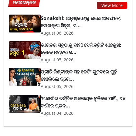
ମନୋରଞ୍ଜନ
View More
Sonakshi: ଅନୁଷ୍କାଙ୍କୁ କଲେ ଅନଫଲୋ
ସୋନାକ୍ଷୀ ସିହ୍ନା, ସ...
August 06, 2026
ଭାରତର ସବୁଠାରୁ ଦାମୀ ସେଲିବ୍ରିଟି ଶାହରୁଖ:
କେତେ ନମ୍ବର ସ...
August 05, 2026
ପ୍ରୀତି ଜିଣ୍ଟାଙ୍କ ସହ ଡେଟିଂ ଗୁଜବରେ ମୁହଁ
ଖୋଲିଲେ ବ୍ରେ...
August 05, 2026
'ଗଜନୀ'ର ଚର୍ଚ୍ଚିତ ଖଳନାୟକ ବୁଜିଲେ ଆଖି, ୭୪
ବର୍ଷରେ ପ୍ରଦ...
August 04, 2026