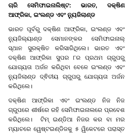
ଚାରି ସେମିଫାଇନାଲିଷ୍ଟ: ଭାରତ, ଦକ୍ଷିଣ
ଆଫ୍ରିକା, ଇଂଲଣ୍ଡ ଏବଂ ନ୍ୟୁଜିଲାଣ୍ଡ
ଭାରତ ପୂର୍ବରୁ ଦକ୍ଷିଣ ଆଫ୍ରିକା, ଇଂଲଣ୍ଡ ଏବଂ
ନ୍ୟୁଜିଲ୍ୟାଣ୍ଡ ସେମାନଙ୍କର ସେମିଫାଇନାଲ୍
ସ୍ଥାନ ସୁରକ୍ଷିତ କରିସାରିଥିଲେ। ଭାରତ ଏବଂ
ଦକ୍ଷିଣ ଆଫ୍ରିକା ସୁପର ୮ର ପ୍ରଥମ ଗ୍ରୁପରୁ
ଯୋଗ୍ୟତା ଅର୍ଜନ କରିଥିବା ବେଳେ ଇଂଲଣ୍ଡ ଏବଂ
ନ୍ୟୁଜିଲାଣ୍ଡ ଦ୍ଵିତୀୟ ଗ୍ରୁପରୁ ଯୋଗ୍ୟତା ଅର୍ଜନ
କରିଥିଲେ।
ଦକ୍ଷିଣ ଆଫ୍ରିକା ଏବଂ ଇଂଲଣ୍ଡ ନିଜ ନିଜ
ଗ୍ରୁପରେ ଶୀର୍ଷରେ ରହି ସେମିଫାଇନାଲରେ ପ୍ରବେଶ
କରିଥିଲେ। ଟିମ୍ ଇଣ୍ଡିଆ ନିଜର କର ବା ମର
ମ୍ୟାଚରେ ୱେଷ୍ଟଇଣ୍ଡିଜକୁ ୫ ୱିକେଟରେ ପରାସ୍ତ