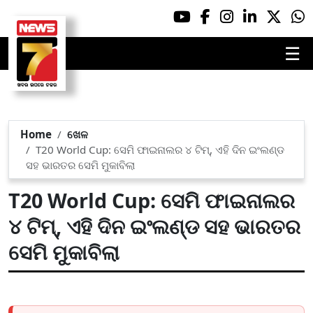
☰
Home
ଖେଳ
T20 World Cup: ସେମି ଫାଇନାଲର ୪ ଟିମ୍, ଏହି ଦିନ ଇଂଲଣ୍ଡ
ସହ ଭାରତର ସେମି ମୁକାବିଲା
T20 World Cup: ସେମି ଫାଇନାଲର
୪ ଟିମ୍, ଏହି ଦିନ ଇଂଲଣ୍ଡ ସହ ଭାରତର
ସେମି ମୁକାବିଲା