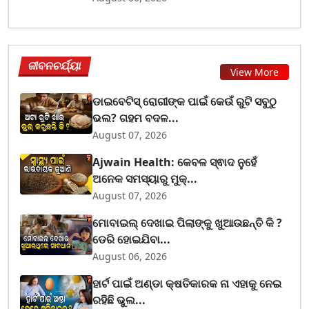
ଜୀବନଚର୍ଯ୍ୟା
View More
ଡାଇବେଟିସ୍ ରୋଗୀଙ୍କ ପାଇଁ କେଉଁ ରୁଟି ସବୁଠୁ
ଭଲ? ଗହମ ବଦଳ...
August 07, 2026
Ajwain Health: କେବଳ ସ୍ଵାଦ ନୁହେଁ
ଅନେକ ସମସ୍ୟାରୁ ମୁକ୍...
August 07, 2026
ମୋବାଇଲ୍ ଦେଖାଇ ପିଲାଙ୍କୁ ଖୁଆଉଛନ୍ତି କି ?
ଡେରି ହୋଇଯିବା...
August 06, 2026
ହାର୍ଟ ପାଇଁ ଅଣ୍ଡା କ୍ଷତିକାରକ ନା ଏହାକୁ ନେଇ
ରହିଛି ଭୁଲ...