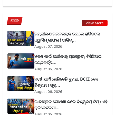
ଖେଳ
View More
ଗମ୍ଭୀର-ଅଗରକରଙ୍କ ଉପରେ ରାଗିଗଲେ
ଓ୍ୱାସିମ୍ ଜାଫର ! ଆକିବ୍...
August 07, 2026
‘ଦେଶ ପାଇଁ ଖେଳିବାକୁ ପ୍ରସ୍ତୁତ’; ବିସିସିଆଇ
ଚୟନକର୍ତ୍ତା...
August 06, 2026
ବର୍ଷେ ଯାଏଁ ଖେଳିବେନି ବୁମରା, BCCI ଦେବ
ବିଶ୍ରାମ ! ପୂର୍...
August 06, 2026
ଗାଭାସ୍କର ଘୋଷଣା କଲେ ବିଶ୍ୱକପ୍ ଟିମ୍ : ଏହି
କ୍ରିକେଟରମା...
August 06, 2026