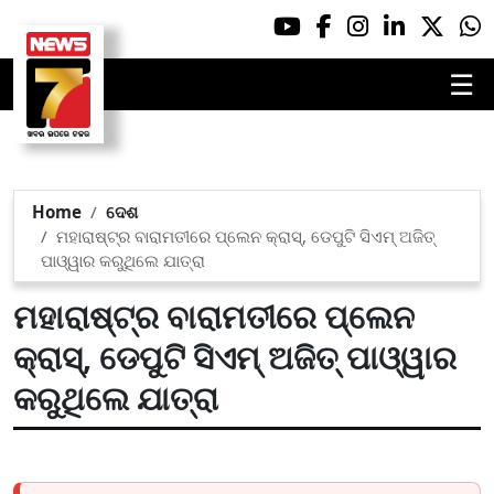
☰
Home
ଦେଶ
ମହାରାଷ୍ଟ୍ର ବାରାମତୀରେ ପ୍ଲେନ କ୍ରାସ୍, ଡେପୁଟି ସିଏମ୍‌ ଅଜିତ୍
ପାଓ୍ୱାର କରୁଥିଲେ ଯାତ୍ରା
ମହାରାଷ୍ଟ୍ର ବାରାମତୀରେ ପ୍ଲେନ
କ୍ରାସ୍, ଡେପୁଟି ସିଏମ୍‌ ଅଜିତ୍ ପାଓ୍ୱାର
କରୁଥିଲେ ଯାତ୍ରା