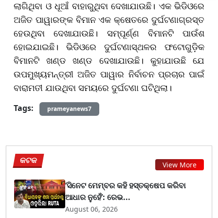
ଲାଗିଥିବା ଓ ଧୂଆଁ ବାହାରୁଥିବା ଦେଖାଯାଉଛି। ଏକ ଭିଡିଓରେ
ଅଜିତ ପାୱାରଙ୍କ ବିମାନ ଏକ କ୍ଷେତରେ ଦୁର୍ଘଟଣାଗ୍ରସ୍ତ
ହେଉଥିବା ଦେଖାଯାଉଛି। ସମ୍ପୂର୍ଣ୍ଣ ବିମାନଟି ପାଉଁଶ
ହୋଇଯାଇଛି। ଭିଡିଓରେ ଦୁର୍ଘଟଣାସ୍ଥଳର ଫଟୋଗୁଡ଼ିକ
ବିମାନଟି ଖଣ୍ଡ ଖଣ୍ଡ ଦେଖାଯାଉଛି। କୁହାଯାଉଛି ଯେ
ଉପମୁଖ୍ୟମନ୍ତ୍ରୀ ଅଜିତ ପାୱାର ନିର୍ବାଚନ ପ୍ରଚାର ପାଇଁ
ବାରାମତୀ ଯାଉଥିବା ସମୟରେ ଦୁର୍ଘଟଣା ଘଟିଥିଲା।
Tags:
prameyanews7
କଟକ
View More
‘ସିନେଟ ମେମ୍ବର କହି ହସ୍ତକ୍ଷେପ କରିବା
ଆଧାର ନୁହେଁ’: ରେଭ...
August 06, 2026