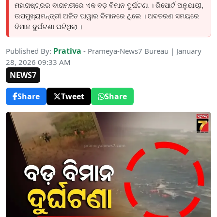
ମହାରାଷ୍ଟ୍ରର ବାରାମତୀରେ ଏକ ବଡ଼ ବିମାନ ଦୁର୍ଘଟଣା । ରିପୋର୍ଟ ଅନୁଯାୟୀ,
ଉପମୁଖ୍ୟମନ୍ତ୍ରୀ ଅଜିତ ପାୱାର ବିମାନରେ ଥିଲେ । ଅବତରଣ ସମୟରେ
ବିମାନ ଦୁର୍ଘଟଣା ଘଟିଥିଲା ।
Prativa
Published By:
- Prameya-News7 Bureau | January
28, 2026 09:33 AM
NEWS7
Share
Tweet
Share