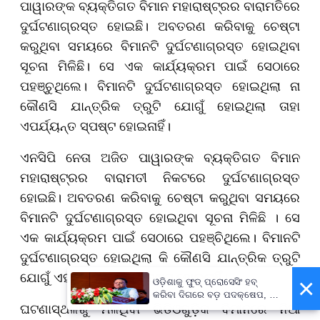
ପାୱାରଙ୍କ ବ୍ୟକ୍ତିଗତ ବିମାନ ମହାରାଷ୍ଟ୍ରର ବାରାମତିରେ
ଦୁର୍ଘଟଣାଗ୍ରସ୍ତ ହୋଇଛି। ଅବତରଣ କରିବାକୁ ଚେଷ୍ଟା
କରୁଥିବା ସମୟରେ ବିମାନଟି ଦୁର୍ଘଟଣାଗ୍ରସ୍ତ ହୋଇଥିବା
ସୂଚନା ମିଳିଛି। ସେ ଏକ କାର୍ଯ୍ୟକ୍ରମ ପାଇଁ ସେଠାରେ
ପହଞ୍ଚୁଥିଲେ। ବିମାନଟି ଦୁର୍ଘଟଣାଗ୍ରସ୍ତ ହୋଇଥିଲା ନା
କୌଣସି ଯାନ୍ତ୍ରିକ ତ୍ରୁଟି ଯୋଗୁଁ ହୋଇଥିଲା ତାହା
ଏପର୍ଯ୍ୟନ୍ତ ସ୍ପଷ୍ଟ ହୋଇନାହିଁ।
ଏନସିପି ନେତା ଅଜିତ ପାୱାରଙ୍କ ବ୍ୟକ୍ତିଗତ ବିମାନ
ମହାରାଷ୍ଟ୍ରର ବାରାମତୀ ନିକଟରେ ଦୁର୍ଘଟଣାଗ୍ରସ୍ତ
ହୋଇଛି। ଅବତରଣ କରିବାକୁ ଚେଷ୍ଟା କରୁଥିବା ସମୟରେ
ବିମାନଟି ଦୁର୍ଘଟଣାଗ୍ରସ୍ତ ହୋଇଥିବା ସୂଚନା ମିଳିଛି । ସେ
ଏକ କାର୍ଯ୍ୟକ୍ରମ ପାଇଁ ସେଠାରେ ପହଞ୍ଚିଥିଲେ। ବିମାନଟି
ଦୁର୍ଘଟଣାଗ୍ରସ୍ତ ହୋଇଥିଲା କି କୌଣସି ଯାନ୍ତ୍ରିକ ତ୍ରୁଟି
ଯୋଗୁଁ ଏହା ଏପର୍ଯ୍ୟନ୍ତ ସ୍ପଷ୍ଟ ହୋଇନାହିଁ।
×
ଓଡ଼ିଶାକୁ ଫୁଡ୍ ପ୍ରୋସେସିଂ ହବ୍
କରିବା ଦିଗରେ ବଡ଼ ପଦକ୍ଷେପ, ୪୨
ଘଟଣାସ୍ଥଳରୁ ମିଳିଥିବା ଭିଡିଓଗୁଡ଼ିକ ବିମାନରେ ନିଆଁ
ହଜାରରୁ ଅଧିକ ନିଯୁକ୍ତି ସୁଯୋଗ