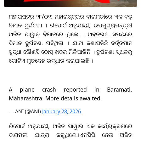
ମହାରାଷ୍ଟ୍ର ୨୮/୦୧: ମହାରାଷ୍ଟ୍ରର ବାରାମତୀରେ ଏକ ବଡ଼
ବିମାନ ଦୁର୍ଘଟଣା । ରିପୋର୍ଟ ଅନୁଯାୟୀ, ଉପମୁଖ୍ୟମନ୍ତ୍ରୀ
ଅଜିତ ପାୱାର ବିମାନରେ ଥିଲେ । ଅବତରଣ ସମୟରେ
ବିମାନ ଦୁର୍ଘଟଣା ଘଟିଥିଲା । ଯାହା ଜଣାପଡିଛି ବର୍ତ୍ତମାନ
ସୁଦ୍ଧା କୌଣସି ଠୋସ୍ ଖବର ମିଳିପାରିନି । ଦୁର୍ଘଟଣା ସ୍ଥଳରୁ
ଗୋଟିଏ ମୃତଦେହ ଉଦ୍ଧାର କରାଯାଇଛି ।
A plane crash reported in Baramati,
Maharashtra. More details awaited.
— ANI (@ANI)
January 28, 2026
ରିପୋର୍ଟ ଅନୁଯାୟୀ, ଅଜିତ ପାୱାର ଏକ କାର୍ଯ୍ୟକ୍ରମରେ
ବାରାମତୀ ଯାତ୍ରା କରୁଥିଲେ।ଏନସିପି ନେତା ଅଜିତ