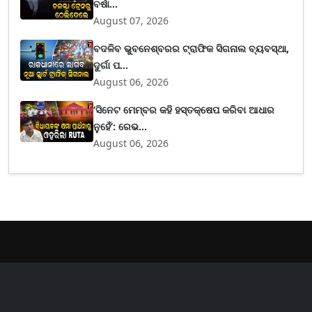
ବର୍ଷା...
August 07, 2026
ବଦଳିବ ଭୁବନେଶ୍ବରର ଟ୍ରାଫିକ ସିଗନାଲ ବ୍ୟବସ୍ଥା,
ଦୁର୍ଗା ପ...
August 06, 2026
‘ସିନେଟ ମେମ୍ବର କହି ହସ୍ତକ୍ଷେପ କରିବା ଆଧାର
ନୁହେଁ’: ରେଭ...
August 06, 2026
er