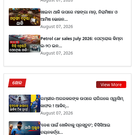
ଖାଇବା ଥାଳି ଉପରେ ମହଙ୍ଗା ମାଡ଼, ନିରାମିଷ୪ ଓ
ଆମିଷ ଭୋଜନ...
August 07, 2026
Petrol car sales July 2026: ପେଟ୍ରୋଲ କିମ୍ବା
ଇ-୨୦ ଇନ...
August 07, 2026
ଖେଳ
View More
ଗମ୍ଭୀର-ଅଗରକରଙ୍କ ଉପରେ ରାଗିଗଲେ ଓ୍ୱାସିମ୍
ଜାଫର ! ଆକିବ୍...
August 07, 2026
‘ଦେଶ ପାଇଁ ଖେଳିବାକୁ ପ୍ରସ୍ତୁତ’; ବିସିସିଆଇ
ଚୟନକର୍ତ୍ତା...