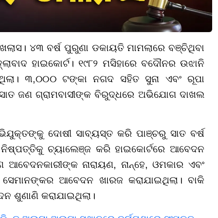
ଲାସ। ୪୩ ବର୍ଷ ପୁରୁଣା ଡକାୟତି ମାମଲାରେ ବଞ୍ଚିଥିବା
 ଆହ୍ଲାବାଦ ହାଇକୋର୍ଟ। ୧୯୮୨ ମସିହାରେ ବଦୌନର ଉଝାନି
ଲା। ୩,୦୦୦ ଟଙ୍କା ନଗଦ ସହିତ ସୁନା ଏବଂ ରୂପା
ସାତ ଜଣ ଗ୍ରାମବାସୀଙ୍କ ବିରୁଦ୍ଧରେ ଅଭିଯୋଗ ଦାଖଲ
ଯୁକ୍ତଙ୍କୁ ଦୋଷୀ ସାବ୍ୟସ୍ତ କରି ପାଞ୍ଚରୁ ସାତ ବର୍ଷ
ିଷ୍ପତ୍ତିକୁ ଚ୍ୟାଲେଞ୍ଜ କରି ହାଇକୋର୍ଟରେ ଆବେଦନ
ଜଣ ଆବେଦନକାରୀଙ୍କ ନାରାୟଣ, ନାନ୍ହେ, ଓମକାର ଏବଂ
ରେ ସେମାନଙ୍କର ଆବେଦନ ଖାରଜ କରାଯାଇଥିଲା। ବାକି
ଦନ ଶୁଣାଣି କରାଯାଇଥିଲା।