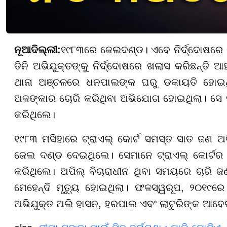
ନୂଆଦିଲ୍ଲୀ:
୧୯୮୩ରେ ଜେଲଦଣ୍ଡ। ଏବେ ନିର୍ଦ୍ଦୋଷରେ ଖ
ତିନି ଅଭିଯୁକ୍ତଙ୍କୁ ନିର୍ଦ୍ଦୋଷରେ ଖଲାସ କରିଛନ୍ତି
ଥାନା ଅଞ୍ଚଳରେ ଧନପାଲଙ୍କ ଘରୁ ଡକାୟତି ହୋଇଥି
ଅଳଙ୍କାର ଚୋରି କରିଥିବା ଅଭିଯୋଗ ହୋଇଥିଲା। ସେ 
କରିଥିଲେ।
୧୯୮୩ ମସିହାରେ ଟ୍ରାଏଲ୍ କୋର୍ଟ ସମସ୍ତ ସାତ ଜଣ ଅଭି
ଜେଲ ଦଣ୍ଡ ଦେଇଥିଲେ। ସେମାନେ ଟ୍ରାଏଲ୍ କୋର୍ଟର ନ
କରିଥିଲେ। ଅପିଲ୍ ବିଚାରାଧୀନ ଥିବା ସମୟରେ ଚାରି 
ମେହେନ୍ଦି ମୃତ୍ୟୁ ହୋଇଥିଲା। ଫଳସ୍ୱରୂପ, ୨୦୧୯
ଅଭିଯୁକ୍ତ ଅଲି ହାସନ, ହରପାଲ ଏବଂ ଲାଟୁରିଙ୍କ ଆବେ