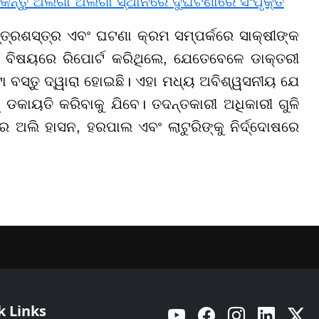
, କିନ୍ତୁ ଅଲଗା ଅଲଗା ସ୍ଥାନରେ ଦୁର୍ଘଟଣାରେ ସଂପୃକ୍ତ
୍ତ୍ରଶସ୍ତ୍ର ଏବଂ ଘଟଣା କ୍ରମ ସମ୍ପର୍କରେ ସାକ୍ଷୀଙ୍କ
ତ ବିଷୟରେ ରିପୋର୍ଟ କରିଥିଲେ, ଯେତେବେଳେ ଡାକ୍ତରୀ
ା ବସ୍ତୁ ଦ୍ୱାରା ହୋଇଛି। ଏହା ମଧ୍ୟ ଅବିଶ୍ୱସନୀୟ ଯେ
ଡକାୟତି କରିବାକୁ ଯିବେ। ତଦନ୍ତକାରୀ ଅଧିକାରୀ ଗୁଳି
 ଅଲି ହାସନ, ହରପାଲ ଏବଂ ଲାଟୁରିଙ୍କୁ ନିର୍ଦ୍ଦୋଷରେ
k Links
YouTube
Facebook
Instagram
Linkedin
Twitt