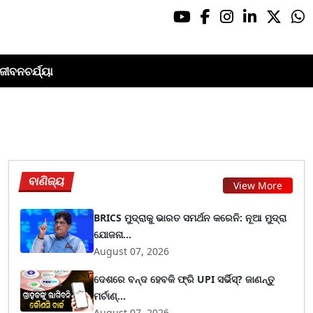
ଜୀବନଚର୍ଯ୍ୟା
ବାଣିଜ୍ୟ
View More
BRICS ମୁଦ୍ରାକୁ ଭାରତ ସମର୍ଥନ କରେନି: ନୂଆ ମୁଦ୍ରା
ଯୋଜନା...
August 07, 2026
ଦେଶରେ ବନ୍ଦ ହେବକି ଫ୍ରି UPI ସର୍ଭିସ୍? ଜାଣନ୍ତୁ
ମର୍ଚାଣ୍...
August 07, 2026