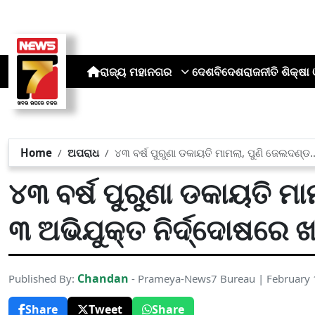
ରାଜ୍ୟ
ମହାନଗର
ଦେଶ
ବିଦେଶ
ରାଜନୀତି
ଶିକ୍ଷା 
Home
ଅପରାଧ
୪୩ ବର୍ଷ ପୁରୁଣା ଡକାୟତି ମାମଲା, ପୁଣି ଜେଲଦଣ୍ଡ
୪୩ ବର୍ଷ ପୁରୁଣା ଡକାୟତି ମ
୩ ଅଭିଯୁକ୍ତ ନିର୍ଦ୍ଦୋଷରେ 
Chandan
Published By:
- Prameya-News7 Bureau | February 
Share
Tweet
Share