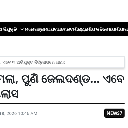
ଓ ନିଯୁକ୍ତି
ମନୋରଞ୍ଜନ
ଅପରାଧ
ଖେଳ
ବାଣିଜ୍ୟ
ରାଶିଫଳ
ବିଶେଷ
ପାଣିପାଗ
… ଏବେ ୩ ଅଭିଯୁକ୍ତ ନିର୍ଦ୍ଦୋଷରେ ଖଲାସ
ାମଲା, ପୁଣି ଜେଲଦଣ୍ଡ… ଏବେ
ଖଲାସ
NEWS7
18, 2026 10:46 AM