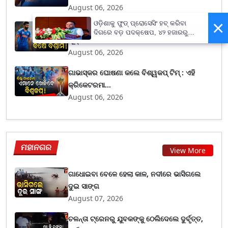
August 06, 2026
×
ଓଡ଼ିଶାକୁ ଫୁଡ୍ ପ୍ରୋସେସିଂ ହବ୍ କରିବା
ବର୍ଷେ ଯାଏଁ ଖେଳିବେନି ବୁମରା, BCCI ଦେବ ବିଶ୍ରାମ !
ଦିଗରେ ବଡ଼ ପଦକ୍ଷେପ, ୪୨ ହଜାରରୁ
ପୂର୍...
ଅଧିକ ନିଯୁକ୍ତି ସୁଯୋଗ
August 06, 2026
ଗାଭାସ୍କର ଘୋଷଣା କଲେ ବିଶ୍ୱକପ୍ ଟିମ୍ : ଏହି
କ୍ରିକେଟରମା...
August 06, 2026
ମହାନଗର
View More
ଗାଧୋଇବା ବେଳେ ହେଲା କାଳ, ନଦୀରେ ଭାସିଗଲେ
ଦୁଇ ସାଙ୍ଗ
August 07, 2026
ଚଳନ୍ତା ଟ୍ରେନରୁ ଯୁବକଙ୍କୁ ଠେଲିଦେଲେ ଦୁର୍ବୃତ୍ତ,