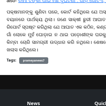
also-
ବୀମା ଟଙ୍କା ପାଇଁ ମିଛ ଦୁର୍ଘଟଣା : ଗାଡ଼ି ଗୋଟିଏ
ପକ୍ଷମାନଙ୍କୁ ଶୁଣିବା ପରେ, କୋର୍ଟ କହିଥିଲେ ଯେ ଅସ
ବୟାନରେ ପାର୍ଥକ୍ୟ ଥିଲା। ଜଣେ ସାକ୍ଷୀ ଛୁରୀ ଆଘା
ରିପୋର୍ଟ ସ୍ପଷ୍ଟ କରିଥିଲା ଯେ ଆଘାତ ଏକ କଠିନ, କଣ୍ଟ
ଗାଁ ଲୋକେ ମୁହଁ ଘୋଡ଼ାଇ ନ ଥାଇ ପଡ଼ୋଶୀଙ୍କ ଘରକୁ 
କିମ୍ବା ଚୋରି ସାମଗ୍ରୀ ଉଦ୍ଧାର କରି ନଥିଲେ। ଶେଷରେ
ଖଲାସ କରିଥିଲେ।
Tags:
prameyanews7
News
Quic