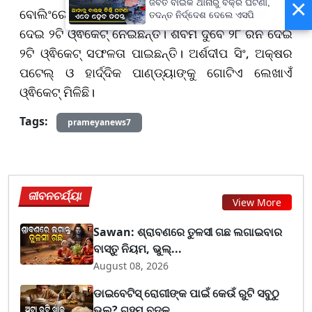
×
ଜବତ ବାଇକ ଥାନାରୁ ବିକ୍ରି ଘଟଣା,
ବୋଲିଂରେ ଭାରତ ପକ୍ଷରୁ ବରୁଣ ଚକ୍ରବର୍ତ୍ତୀ ୩୭ ରନ
ତଦନ୍ତ ନିର୍ଦ୍ଦେଶ ଦେଲେ ଏସପି
ଦେଇ ୨ଟି ଓ୍ଵିକେଟ୍ ନେଇଛନ୍ତି। ଶିବମ ଦୁବେ ୨୮ ରନ ଦେଇ
୨ଟି ଓ୍ଵିକେଟ୍ ସଫଳତା ପାଇଛନ୍ତି। ଅର୍ଶଦୀପ ସିଂ, ଅକ୍ଷର
ପଟେଲ୍ ଓ ହାର୍ଦ୍ଦିକ ପାଣ୍ଡ୍ୟାଙ୍କୁ ଗୋଟିଏ ଲେଖାଏଁ
ଓ୍ଵିକେଟ୍ ମିଳିଛି।
Tags:
prameyanews7
ଜୀବନଚର୍ଯ୍ୟା
View More
Sawan: ଶ୍ରାବଣରେ ତୁଳସୀ ଗଛ ଲଗାଇବାର
ବାସ୍ତୁ ନିୟମ, ଭୁଲ୍...
August 08, 2026
ଡାଇବେଟିସ୍ ରୋଗୀଙ୍କ ପାଇଁ କେଉଁ ରୁଟି ସବୁଠୁ
ଭଲ? ଗହମ ବଦଳ...