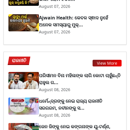
August 07, 2026
Ajwain Health: କେବଳ ସ୍ଵାଦ ନୁହେଁ
ଅନେକ ସମସ୍ୟାରୁ ମୁକ୍...
August 07, 2026
ରାଜନୀତି
View More
ପରିସୀମନ ବିନା ମହିଳାଙ୍କ ଲାଗି କୋଟା ଚାହୁଁଛନ୍ତି
ରାହୁଲ ଗ...
August 08, 2026
ଧର୍ମେନ୍ଦ୍ରଙ୍କୁ ନେଇ ରାଜ୍ୟ ରାଜନୀତି
ସରଗରମ, ନବୀନଙ୍କୁ ସ...
August 08, 2026
ଜେନ ଜିଙ୍କୁ ନେଇ କଙ୍ଗନାଙ୍କ ୟୁ-ଟର୍ଣ୍ଣ,