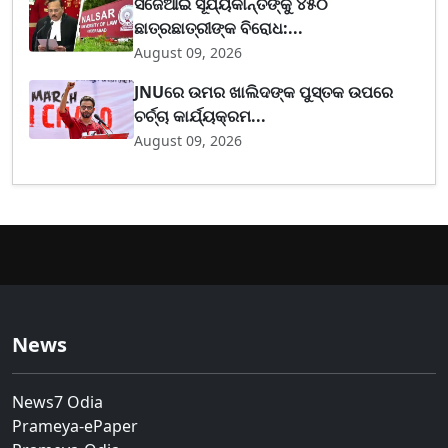
ସିଜେଆଇ ସୂର୍ଯ୍ୟକାନ୍ତଙ୍କୁ ୪୫୦
ଛାତ୍ରଛାତ୍ରୀଙ୍କ ବିରୋଧ:...
August 09, 2026
JNUରେ ଉମର ଖାଲିଦଙ୍କ ପୁସ୍ତକ ଉପରେ
ଚର୍ଚ୍ଚା କାର୍ଯ୍ୟକ୍ରମ...
August 09, 2026
News
News7 Odia
Prameya-ePaper