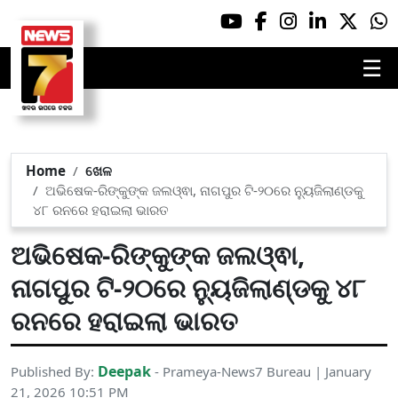
☰
Home
ଖେଳ
ଅଭିଷେକ-ରିଙ୍କୁଙ୍କ ଜଲଓ୍ଵା, ନାଗପୁର ଟି-୨୦ରେ ନ୍ୟୁଜିଲାଣ୍ଡକୁ
୪୮ ରନରେ ହରାଇଲା ଭାରତ
ଅଭିଷେକ-ରିଙ୍କୁଙ୍କ ଜଲଓ୍ଵା,
ନାଗପୁର ଟି-୨୦ରେ ନ୍ୟୁଜିଲାଣ୍ଡକୁ ୪୮
ରନରେ ହରାଇଲା ଭାରତ
Deepak
Published By:
- Prameya-News7 Bureau | January
21, 2026 10:51 PM