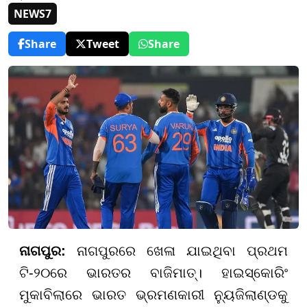
NEWS7
Share
Tweet
Share
ନାଗପୁର:
ନାଗପୁରରେ ଖେଳା ଯାଇଥିବା ପ୍ରଥମ
ଟି-୨୦ରେ ଭାରତର ବାଜିମାତ୍। ହାଇସ୍କୋରିଂ
ମୁକାବିଲାରେ ଭାରତ ଭ୍ରମଣକାରୀ ନ୍ୟୁଜିଲାଣ୍ଡକୁ