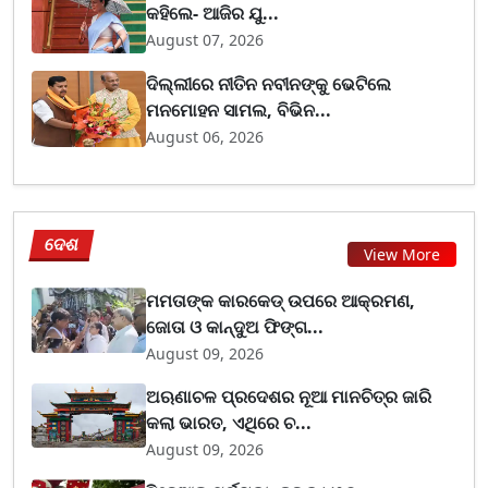
କହିଲେ- ଆଜିର ଯୁ...
August 07, 2026
ଦିଲ୍ଲୀରେ ନୀତିନ ନବୀନଙ୍କୁ ଭେଟିଲେ
ମନମୋହନ ସାମଲ, ବିଭିନ...
August 06, 2026
ଦେଶ
View More
ମମତାଙ୍କ କାରକେଡ୍‌ ଉପରେ ଆକ୍ରମଣ,
ଜୋତା ଓ କାନ୍ଦୁଅ ଫିଙ୍ଗ...
August 09, 2026
ଅଋଣାଚଳ ପ୍ରଦେଶର ନୂଆ ମାନଚିତ୍ର ଜାରି
କଲା ଭାରତ, ଏଥିରେ ଚ...
August 09, 2026