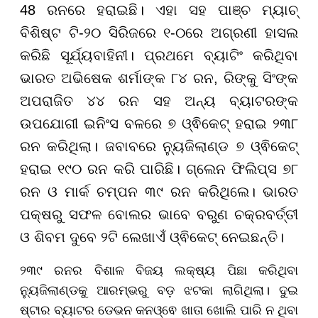
48 ରନରେ ହରାଇଛି। ଏହା ସହ ପାଞ୍ଚ ମ୍ୟାଚ୍
ବିଶିଷ୍ଟ ଟି-୨୦ ସିରିଜରେ ୧-୦ରେ ଅଗ୍ରଣୀ ହାସଲ
କରିଛି ସୂର୍ଯ୍ୟବାହିନୀ। ପ୍ରଥମେ ବ୍ୟାଟିଂ କରିଥିବା
ଭାରତ ଅଭିଷେକ ଶର୍ମାଙ୍କ ୮୪ ରନ, ରିଙ୍କୁ ସିଂଙ୍କ
ଅପରାଜିତ ୪୪ ରନ ସହ ଅନ୍ୟ ବ୍ୟାଟରଙ୍କ
ଉପଯୋଗୀ ଇନିଂସ ବଳରେ ୭ ଓ୍ଵିକେଟ୍ ହରାଇ ୨୩୮
ରନ କରିଥିଲା। ଜବାବରେ ନ୍ୟୁଜିଲାଣ୍ଡ ୭ ଓ୍ଵିକେଟ୍
ହରାଇ ୧୯୦ ରନ କରି ପାରିଛି। ଗ୍ଲେନ ଫିଲିପ୍ସ ୭୮
ରନ ଓ ମାର୍କ ଚମ୍ପନ ୩୯ ରନ କରିଥିଲେ। ଭାରତ
ପକ୍ଷରୁ ସଫଳ ବୋଲର ଭାବେ ବରୁଣ ଚକ୍ରବର୍ତ୍ତୀ
ଓ ଶିବମ ଦୁବେ ୨ଟି ଲେଖାଏଁ ଓ୍ଵିକେଟ୍ ନେଇଛନ୍ତି।
୨୩୯ ରନର ବିଶାଳ ବିଜୟ ଲକ୍ଷ୍ୟ ପିଛା କରିଥିବା
ନ୍ୟୁଜିଲାଣ୍ଡକୁ ଆରମ୍ଭରୁ ବଡ଼ ଝଟକା ଲାଗିଥିଲା। ଦୁଇ
ଷ୍ଟାର ବ୍ୟାଟର ଡେଭନ କନଓ୍ଵେ ଖାତା ଖୋଲି ପାରି ନ ଥିବା