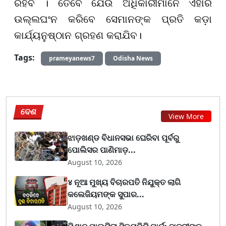
ରହିବ । ତେବେ ଯେଉଁ ଅଧିକାରୀମାନେ ଏହାର
ଉଲ୍ଲଘଂନ କରିବେ ସେମାନଙ୍କ ପ୍ରତି କଡ଼ା
କାର୍ଯ୍ୟନୁଷ୍ଠାନ ଗ୍ରହଣ କରାଯିବ।
Tags:
prameyanews7
Odisha News
ଦେଶ
View More
ଝାଡ଼ଖଣ୍ଡ ବିଧାନସଭା ଘେରିବା ପୂର୍ବରୁ
ପୋଲିସର ପାଣିମାଡ଼...
August 10, 2026
४ ନୂଆ ମୁଖ୍ୟ ବିଚାରପତି ନିଯୁକ୍ତ ଲାଗି
କଲେଜିୟମଙ୍କ ସୁପାର...
August 10, 2026