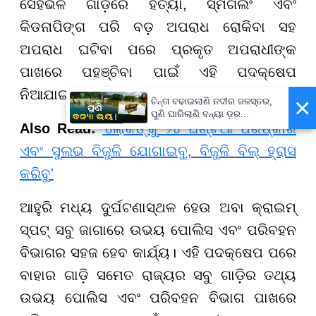
ସେହିଭଳି ଗାଡ଼ିରେ ହତ୍ୟା, ସ୍ମଗଲିଂ ଏବଂ
କିଡନାପିଙ୍ଗ ପରି ବଡ଼ ଅପରାଧ ରୋକିବା ସହ
ଅପରାଧ ଘଟିବା ପରେ ପ୍ରକୃତ ଅପରାଧୀଙ୍କ
ପାଖରେ ପହଞ୍ଚିବା ପାଇଁ ଏହି ପଦକ୍ଷେପ
ନିଆଯାଇଛି ।
×
ଚିନ୍ତା ବଢାଇଲାଣି ନଦୀର ଜଳସ୍ତର,
ପୁଣି ଘାରିଲାଣି ବନ୍ୟା ଡ଼ର...
Also Read:
‘ଲୋକଙ୍କୁ ୨୪ ଘଣ୍ଟିଆ ପରିଷ୍କାର
ଏବଂ ସୁଲଭ ବିଜୁଳି ଯୋଗାଇବୁ, ବିଜୁଳି ବିଲ୍ ହ୍ରାସ
କରିବୁ'
ଆହୁରି ମଧ୍ୟ ଦୁର୍ଘଟଣାସ୍ଥଳ ହେଉ ଅବା କ୍ରାଇମ୍
ସ୍ପଟ୍ ସବୁ ଜାଗାରେ ଉଭୟ ପୋଲିସ ଏବଂ ପରିବହନ
ବିଭାଗର ସହଜ ହେବ କାର୍ଯ୍ୟ। ଏହି ପଦକ୍ଷେପ ପରେ
ବାହାର ଗାଡ଼ି ସମେତ ରାଜ୍ୟର ସବୁ ଗାଡ଼ିର ତଥ୍ୟ
ଉଭୟ ପୋଲିସ ଏବଂ ପରିବହନ ବିଭାଗ ପାଖରେ