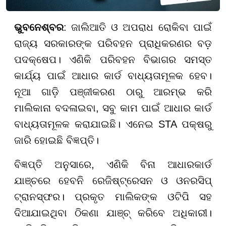
ଭୁବନେଶ୍ବର
: ଜାଲିଆତି ଓ ଅପରାଧ ରୋକିବା ପାଇଁ
ରାଜ୍ୟ ସରକାରଙ୍କ ପରିବହନ ପ୍ରାଧିକରଣର ବଡ଼
ପଦକ୍ଷେପ। ଏଣିକି ପରିବହନ ବିଭାଗର ସମସ୍ତ
କାର୍ଯ୍ୟ ପାଇଁ ଆଧାର କାର୍ଡ ବାଧ୍ୟତାମୂଳକ ହେବ।
ନୂଆ ଗାଡ଼ି ପଞ୍ଜୀକରଣ ଠାରୁ ଆରମ୍ଭ କରି
ମାଲିକାନା ବଦଳାଇବା, ସବୁ କାମ ପାଇଁ ଆଧାର କାର୍ଡ
ବାଧ୍ୟତାମୂଳକ କରାଯାଇଛି। ଏନେଇ STA ପକ୍ଷରୁ
ଜାରି ହୋଇଛି ବିଜ୍ଞପ୍ତି।
ବିଜ୍ଞପ୍ତି ଅନୁସାରେ, ଏଣିକି ବିନା ଆଧାରକାର୍ଡ
ଯାଞ୍ଚରେ ହେବନି ରେଜିଷ୍ଟ୍ରେସନ ଓ ଓନରସିପ୍
ଟ୍ରାନସ୍ଫର। ପ୍ରକୃତ ମାଲିକଙ୍କ ଓଟିପି ସହ
ଦିଆଯାଇଥିବା ଠିକଣା ଯାଞ୍ଚ୍ କରିବେ ଅଧିକାରୀ।