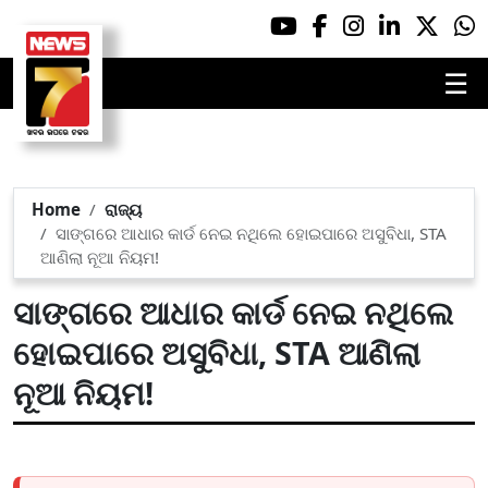
☰
Home
ରାଜ୍ୟ
ସାଙ୍ଗରେ ଆଧାର କାର୍ଡ ନେଇ ନଥିଲେ ହୋଇପାରେ ଅସୁବିଧା, STA
ଆଣିଲା ନୂଆ ନିୟମ!
ସାଙ୍ଗରେ ଆଧାର କାର୍ଡ ନେଇ ନଥିଲେ
ହୋଇପାରେ ଅସୁବିଧା, STA ଆଣିଲା
ନୂଆ ନିୟମ!