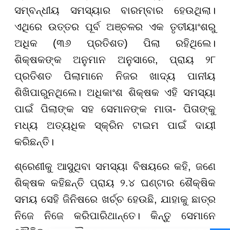
ସମ୍ବନ୍ଧୀୟ ସମସ୍ୟାର ବାରମ୍ବାର ହେଉଥିଲା।
ଏଥିରେ ଉତ୍ତର ପୂର୍ବ ଅଞ୍ଚଳର ଏକ ତୃତୀୟାଂଶରୁ
ଅଧିକ (୩୬ ପ୍ରତିଶତ) ପିଲା ରହିଥିଲେ।
ଶିକ୍ଷକଙ୍କ ଅନୁମାନ ଅନୁସାରେ, ପ୍ରାୟ ୨୮
ପ୍ରତିଶତ ପିଲାମାନେ ନିଜର ଖାଦ୍ୟ ପାନୀୟ
ଶିଖିପାରୁନଥିଲେ। ଅଧିକାଂଶ ଶିକ୍ଷକ ଏହି ସମସ୍ୟା
ପାଇଁ ପିଲାଙ୍କ ସହ ସେମାନଙ୍କ ମାତା- ପିତାଙ୍କୁ
ମଧ୍ୟ ଅତ୍ୟଧିକ ସ୍କ୍ରିନ ଟାଇମ ପାଇଁ ଦାୟୀ
କରିଛନ୍ତି।
ଶ୍ରେଣୀକୁ ଆସୁଥିବା ସମସ୍ୟା ବିଷୟରେ କହି, ଜଣେ
ଶିକ୍ଷକ କହିଛନ୍ତି ପ୍ରାୟ ୨.୪ ଘଣ୍ଟାର ଶୈକ୍ଷିକ
ସମୟ ସେହି ଜିନିଷରେ ଖର୍ଚ୍ଚ ହେଉଛି, ଯାହାକୁ ଛାତ୍ର
ନିଜେ ନିଜେ କରିପାରିଥାନ୍ତେ। କିନ୍ତୁ ସେମାନେ