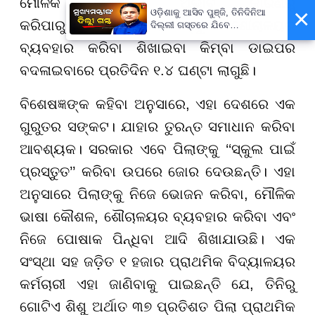
ମୌଳିକ କୌଶଳର ଅଭାବ କାରଣରୁ
×
ଓଡ଼ିଶାକୁ ଆସିବ ପୁଞ୍ଜି, ତିନିଦିନିଆ
କରିପାରୁନାହାଁନ୍ତି। ସେମାନଙ୍କୁ ଶୌଚାଳୟର
ଦିଲ୍ଲୀ ଗସ୍ତରେ ଯିବେ
ମୁଖ୍ୟମନ୍ତ୍ରୀ ମୋହନ ମାଝୀ
ବ୍ୟବହାର କରିବା ଶିଖାଇବା କିମ୍ବା ଡାଇପର
ବଦଳାଇବାରେ ପ୍ରତିଦିନ ୧.୪ ଘଣ୍ଟା ଲାଗୁଛି।
ବିଶେଷଜ୍ଞଙ୍କ କହିବା ଅନୁସାରେ, ଏହା ଦେଶରେ ଏକ
ଗୁରୁତର ସଙ୍କଟ। ଯାହାର ତୁରନ୍ତ ସମାଧାନ କରିବା
ଆବଶ୍ୟକ। ସରକାର ଏବେ ପିଲାଙ୍କୁ ‘‘ସ୍କୁଲ ପାଇଁ
ପ୍ରସ୍ତୁତ’’ କରିବା ଉପରେ ଜୋର ଦେଉଛନ୍ତି। ଏହା
ଅନୁସାରେ ପିଲାଙ୍କୁ ନିଜେ ଭୋଜନ କରିବା, ମୌଳିକ
ଭାଷା କୌଶଳ, ଶୌଚାଳୟର ବ୍ୟବହାର କରିବା ଏବଂ
ନିଜେ ପୋଷାକ ପିନ୍ଧିବା ଆଦି ଶିଖାଯାଉଛି। ଏକ
ସଂସ୍ଥା ସହ ଜଡ଼ିତ ୧ ହଜାର ପ୍ରାଥମିକ ବିଦ୍ୟାଳୟର
କର୍ମଚାରୀ ଏହା ଜାଣିବାକୁ ପାଇଛନ୍ତି ଯେ, ତିନିରୁ
ଗୋଟିଏ ଶିଶୁ ଅର୍ଥାତ ୩୭ ପ୍ରତିଶତ ପିଲା ପ୍ରାଥମିକ