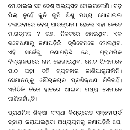
ମୋବାଇଲ ସହ ବେଶ୍ ଅଭ୍ୟସ୍ତ ହୋଇଗଲେଣି। ବଡ଼
ପିଲା ନୁହେଁ କୁନି କୁନି ଶିଶୁ ମଧ୍ୟ ମୋବାଇଲ
ଚଳାଇବାରେ ବେଶ୍ ପାରଙ୍ଗମ। ହେଲେ ଏହା କେତେ
ମାରାତ୍ମକ ? ତାହା ନିକଟରେ ହୋଇଥିବା ଏକ
ଗବେଷଣାରୁ ଜଣାପଡ଼ିଛି। ବ୍ରିଟେନରେ ହୋଇଥିବା
ଏହି ସର୍ଭେରୁ ଜଣାପଡ଼ିଛି ଯେ, ପ୍ରାଥମିକ
ବିଦ୍ୟାଳୟରେ ନାମ ଲେଖାଉଥିବା ଛୋଟ ପିଲାମାନେ
ପାଠ ପଢ଼ା ବହି ବ୍ୟବହାର ଜାଣିପାରୁନାହାଁନି।
ସେମାନଙ୍କୁ ଶୌଚାଳୟର ପ୍ରଶିକ୍ଷଣ ମିଳିନାହିଁ।
ଏମିତିକି ନିଜେ ହାତରେ ଖାଇବା ମଧ୍ୟ ସେମାନେ
ଜାଣିନାହାଁନ୍ତି।
ପ୍ରାଥମିକ ଶିକ୍ଷା ସଂସ୍ଥା କିଣ୍ଡ୍ରେଡ ସ୍କ୍ବୋୟର୍ଡ
ଦ୍ବାରା କରାଯାଇଥିବା ଅଧ୍ୟୟନରୁ ଜଣାପଡ଼ିଛି ଯେ,