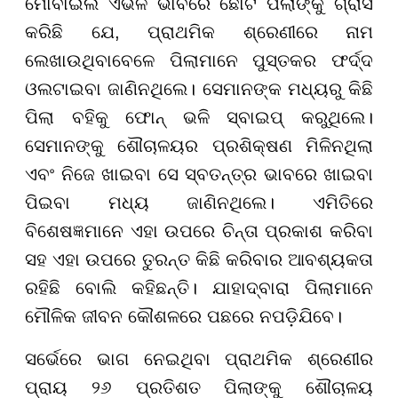
ମୋବାଇଲ ଏଭଳି ଭାବରେ ଛୋଟ ପିଲାଙ୍କୁ ଗ୍ରାସ
କରିଛି ଯେ, ପ୍ରାଥମିକ ଶ୍ରେଣୀରେ ନାମ
ଲେଖାଉଥିବାବେଳେ ପିଲାମାନେ ପୁସ୍ତକର ଫର୍ଦ୍ଦ
ଓଲଟାଇବା ଜାଣିନଥିଲେ। ସେମାନଙ୍କ ମଧ୍ୟରୁ କିଛି
ପିଲା ବହିକୁ ଫୋନ୍ ଭଳି ସ୍ବାଇପ୍ କରୁଥିଲେ।
ସେମାନଙ୍କୁ ଶୌଚାଳୟର ପ୍ରଶିକ୍ଷଣ ମିଳିନଥିଲା
ଏବଂ ନିଜେ ଖାଇବା ସେ ସ୍ବତନ୍ତ୍ର ଭାବରେ ଖାଇବା
ପିଇବା ମଧ୍ୟ ଜାଣିନଥିଲେ। ଏମିତିରେ
ବିଶେଷଜ୍ଞମାନେ ଏହା ଉପରେ ଚିନ୍ତା ପ୍ରକାଶ କରିବା
ସହ ଏହା ଉପରେ ତୁରନ୍ତ କିଛି କରିବାର ଆବଶ୍ୟକତା
ରହିଛି ବୋଲି କହିଛନ୍ତି। ଯାହାଦ୍ବାରା ପିଲାମାନେ
ମୌଳିକ ଜୀବନ କୌଶଳରେ ପଛରେ ନପଡ଼ିଯିବେ।
ସର୍ଭେରେ ଭାଗ ନେଇଥିବା ପ୍ରାଥମିକ ଶ୍ରେଣୀର
ପ୍ରାୟ ୨୬ ପ୍ରତିଶତ ପିଲାଙ୍କୁ ଶୌଚାଳୟ