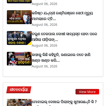
August 06, 2026
କନିଷ୍ଠ ଯନ୍ତ୍ରୀ ରଶ୍ମିରଞ୍ଜନ ସେଠୀ ମୃତ୍ୟୁ
ମାମଲାରେ ଟ୍ବି...
August 06, 2026
ତରୁଣ ତେଜପାଲ ଦୋଷୀ ସାବ୍ୟସ୍ତ ହେବା ପରେ
ଆସିଲା ପୀଡ଼ିତାଙ୍...
August 06, 2026
କାହାକୁ କିଛି କହିବୁନି, ଜଣାଇଲେ ତତେ ହାଣି
ଖଣ୍ଡ ଖଣ୍ଡ କରି...
August 06, 2026
ଜୀବନଚର୍ଯ୍ୟା
View More
ମୋବାଇଲ୍ ଦେଖାଇ ପିଲାଙ୍କୁ ଖୁଆଉଛନ୍ତି କି ?