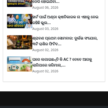
ଡେରି ହୋଇଯିବା...
August 06, 2026
ହାର୍ଟ ପାଇଁ ଅଣ୍ଡା କ୍ଷତିକାରକ ନା ଏହାକୁ ନେଇ
ରହିଛି ଭୁଲ...
August 03, 2026
ଶ୍ରାବଣ ପ୍ରଥମ ସୋମବାର: ଦୁର୍ଲଭ ସଂଯୋଗ,
୩ଟି ରାଶିର ଫିଟିବ...
August 02, 2026
ଘରେ ଲଗାଇଛନ୍ତି କି AC ? ତେବେ ଆଗକୁ
ଲାଗିପାରେ ଜରିମାନା,...
August 02, 2026