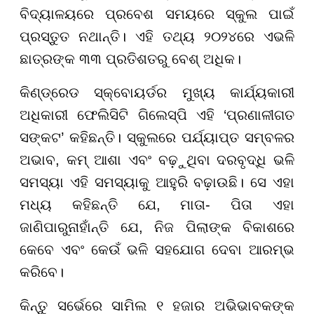
ବିଦ୍ୟାଳୟରେ ପ୍ରବେଶ ସମୟରେ ସ୍କୁଲ ପାଇଁ
ପ୍ରସ୍ତୁତ ନଥାନ୍ତି। ଏହି ତଥ୍ୟ ୨୦୨୪ରେ ଏଭଳି
ଛାତ୍ରଙ୍କ ୩୩ ପ୍ରତିଶତରୁ ବେଶ୍ ଅଧିକ।
କିଣ୍ଡ୍ରେଡ ସ୍କ୍ବୋୟର୍ଡର ମୁଖ୍ୟ କାର୍ଯ୍ୟକାରୀ
ଅଧିକାରୀ ଫେଲିସିଟି ଗିଲେସ୍ପି ଏହି ‘ପ୍ରଣାଳୀଗତ
ସଙ୍କଟ’ କହିଛନ୍ତି। ସ୍କୁଲରେ ପର୍ଯ୍ୟାପ୍ତ ସମ୍ବଳର
ଅଭାବ, କମ୍ ଆଶା ଏବଂ ବଢ଼ୁଥିବା ଦରବୃଦ୍ଧି ଭଳି
ସମସ୍ୟା ଏହି ସମସ୍ୟାକୁ ଆହୁରି ବଢ଼ାଉଛି। ସେ ଏହା
ମଧ୍ୟ କହିଛନ୍ତି ଯେ, ମାତା- ପିତା ଏହା
ଜାଣିପାରୁନାହାଁନ୍ତି ଯେ, ନିଜ ପିଲାଙ୍କ ବିକାଶରେ
କେବେ ଏବଂ କେଉଁ ଭଳି ସହଯୋଗ ଦେବା ଆରମ୍ଭ
କରିବେ।
କିନ୍ତୁ ସର୍ଭେରେ ସାମିଲ ୧ ହଜାର ଅଭିଭାବକଙ୍କ