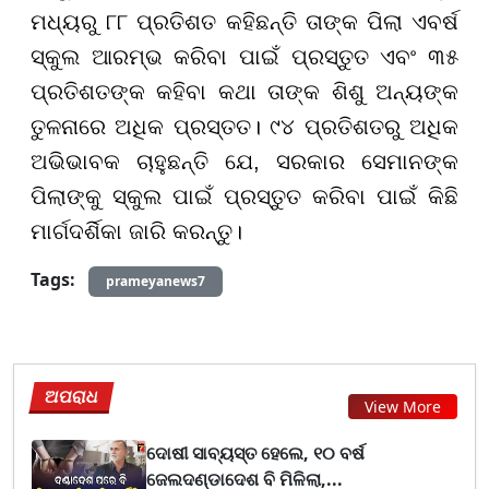
ମଧ୍ୟରୁ ୮୮ ପ୍ରତିଶତ କହିଛନ୍ତି ତାଙ୍କ ପିଲା ଏବର୍ଷ
ସ୍କୁଲ ଆରମ୍ଭ କରିବା ପାଇଁ ପ୍ରସ୍ତୁତ ଏବଂ ୩୫
ପ୍ରତିଶତଙ୍କ କହିବା କଥା ତାଙ୍କ ଶିଶୁ ଅନ୍ୟଙ୍କ
ତୁଳନାରେ ଅଧିକ ପ୍ରସ୍ତତ। ୯୪ ପ୍ରତିଶତରୁ ଅଧିକ
ଅଭିଭାବକ ଚାହୁଛନ୍ତି ଯେ, ସରକାର ସେମାନଙ୍କ
ପିଲାଙ୍କୁ ସ୍କୁଲ ପାଇଁ ପ୍ରସ୍ତୁତ କରିବା ପାଇଁ କିଛି
ମାର୍ଗଦର୍ଶିକା ଜାରି କରନ୍ତୁ।
Tags:
prameyanews7
ଅପରାଧ
View More
ଦୋଷୀ ସାବ୍ୟସ୍ତ ହେଲେ, ୧୦ ବର୍ଷ
ଜେଲଦଣ୍ଡାଦେଶ ବି ମିଳିଲା,...