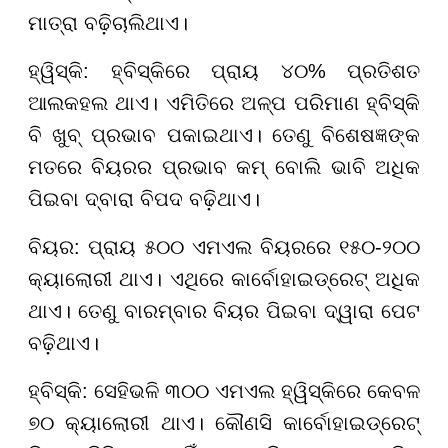
ମାତ୍ରା ବଢ଼ିଚାଲିଥାଏ।
ହ୍ୱିସ୍କି: ହ୍ବିସ୍କିରେ ପ୍ରାୟ ୪୦% ପ୍ରତିଶତ
ଆଲକହଲ ଥାଏ। ଏମିତିରେ ଅଳ୍ପ ପରିମାଣ ହ୍ବିସ୍କି
ବି ଖୁବ୍ ପ୍ରଭାବ ପକାଇଥାଏ। ତେଣୁ ବିଶେଷଜ୍ଞଙ୍କ
ମତରେ ବିୟରର ପ୍ରଭାବ କମ୍ ବୋଲି ଭାବି ଅଧିକ
ପିଇବା ଦ୍ବାରା ବିପଦ ବଢ଼ିଥାଏ।
ବିୟର: ପ୍ରାୟ ୫୦୦ ଏମଏଲ ବିୟରରେ ୧୫୦-୨୦୦
କ୍ୟାଲୋରୀ ଥାଏ। ଏଥିରେ କାର୍ବୋହାଇଡ୍ରେଟ୍ ଅଧିକ
ଥାଏ। ତେଣୁ ବାରମ୍ବାର ବିୟର ପିଇବା ଦ୍ୱାରା ପେଟ
ବଢ଼ିଥାଏ।
ହ୍ବିସ୍କି: ସେହିଭଳି ୩୦୦ ଏମଏଲ ହ୍ୱିସ୍କିରେ କେବଳ
୭୦ କ୍ୟାଲୋରୀ ଥାଏ। କୌଣସି କାର୍ବୋହାଇଡ୍ରେଟ୍