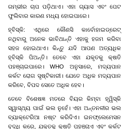
ଗମ୍ଭୀର ଚାପ ପଡ଼ିଥାଏ। ଏହା ଗ୍ୟାସ ଏବଂ ପେଟ
ଫୁଲିବାର କାରଣ ମଧ୍ୟ ହୋଇପାରେ।
ହ୍ବିସ୍କି: ଏଥିରେ କୌଣସି କାର୍ବୋହାଇଡ୍ରେଟ୍
ନଥିବାରୁ ଅନେକ ଭାବିଥାନ୍ତି ଏହାକୁ ହଜମ କରିବା
ସହଜ ହୋଇଥାଏ। କିନ୍ତୁ ଯଦି ଆପଣ ଅତ୍ୟଧିକ
ହ୍ବିସ୍କି ପିଅନ୍ତି। ତେବେ ଏହା ଯକୃତକୁ କ୍ଷତି
ପହଞ୍ଚାଇପାରେ। WHO ଅନୁସାରେ, ମଦ୍ୟପାନ
କର୍କଟ ରୋଗ ସୃଷ୍ଟିକାରୀ। ଯେତେ ଅଧିକ ମଦ୍ୟପାନ
କରିବେ, ବିପଦ ସେତେ ଅଧିକ ହେବ।
ତେବେ ବିଶେଷଜ୍ଞ ମତରେ ବିୟର କିମ୍ବା ହ୍ୱିସ୍କି
ସ୍ୱାସ୍ଥ୍ୟ ପାଇଁ ଭଲ ନୁହେଁ। ଏହା ଅନ୍ତନଳୀର ଭଲ
ବ୍ୟାକ୍ଟେରିଆ ନଷ୍ଟ କରିଦିଏ। ଇନଫ୍ଲେମେସନ
ବୃଦ୍ଧି କରେ, ଯକୃତକୁ କ୍ଷତି ପହଞ୍ଚାଏ ଏବଂ କର୍କଟ