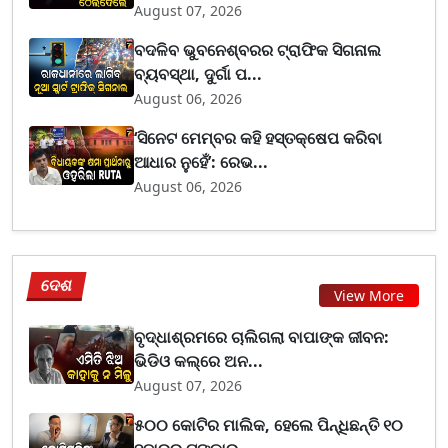
August 07, 2026
ବଦଳିବ ଭୁବନେଶ୍ବରର ଟ୍ରାଫିକ ସିଗନାଲ
ବ୍ୟବସ୍ଥା, ଦୁର୍ଗା ପ...
August 06, 2026
‘ସିନେଟ ମେମ୍ବର କହି ହସ୍ତକ୍ଷେପ କରିବା
ଆଧାର ନୁହେଁ’: ରେଭ...
August 06, 2026
ଦେଶ
View More
ବୃଦ୍ଧାଶ୍ରମରେ ଚାଲିଗଲା ବାପାଙ୍କ ଜୀବନ:
ଭିଡିଓ କଲ୍‌ରେ ଅନ...
August 07, 2026
୫୦୦ କୋଟିର ମାଲିକ, ହେଲେ ପିନ୍ଧିଛନ୍ତି ୧୦