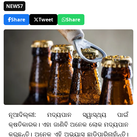
NEWS7
Share
Tweet
Share
ନୂଆଦିଲ୍ଲୀ: ମଦ୍ୟପାନ ସ୍ୱାସ୍ଥ୍ୟ ପାଇଁ
କ୍ଷତିକାରକ। ଏହା ଜାଣିବି ଅନେକ ଲୋକ ମଦ୍ୟପାନ
କରୁଛନ୍ତି। ଅନେକ ଏହି ଅଭ୍ୟାସ ଛାଡ଼ିପାରିନାହାଁନ୍ତି।