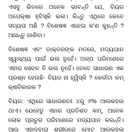
ଏସବୁ ଭିତରେ ଅନେକ ଭାବନ୍ତି ଯେ, ବିୟର
ଅପେକ୍ଷା ହ୍ବିସ୍କି ଭଲ। କିନ୍ତୁ ଏଥିରେ କେତେ
ସତ୍ୟତା ଅଛି ? ବିଶେଷଜ୍ଞ ଏନେଇ କ'ଣ କୁହନ୍ତି ?
ଆସନ୍ତୁ ଜାଣିବା।
ବିଶେଷଜ୍ଞ ଏବଂ ଡାକ୍ତରଙ୍କ ମତରେ, ମଦ୍ୟପାନ
ସ୍ୱାସ୍ଥ୍ୟ ପାଇଁ ଭଲ ନୁହେଁ। ଅଳ୍ପ ପରିମାଣରେ
ଏହାର ସେବନ ବି ଭଲ ନୁହେଁ। ତେବେ ସାଧାରଣ ଏକ
ପ୍ରଶ୍ନ ହେଉଛି- ବିୟର ନା ହ୍ୱିସ୍କି ? କେଉଁଟା କମ୍
କ୍ଷତିକାରକ ?
ବିୟର: ଏଥିରେ ସାଧାରଣତଃ ୪ରୁ ୬% ଆଲକହଲ
ଥାଏ। ଯେହେତୁ ଏହାର ପ୍ରତିଶତ କମ୍, ଅନେକ
ଲୋକ ପ୍ରଚୁର ପରିମାଣରେ ମଦ୍ୟପାନ କରନ୍ତି।
ଆଉ ଏହାଦ୍ବାରା ଶରୀରରେ ମୋଟ ଆଲକହଲ