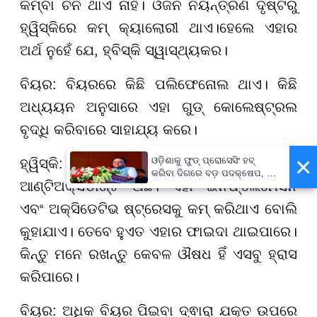
କିମ୍ବା ଚିନି ଥାଏ ନାହିଁ। ଓଜନ ନିୟନ୍ତ୍ରଣ ଦୃଷ୍ଟିରୁ
ହ୍ୱିସ୍କିରେ କମ୍ କ୍ୟାଲୋରୀ ଥାଏ।ହେଲେ ଏହାର
ଅର୍ଥ ନୁହେଁ ଯେ, ହ୍ବିସ୍କି ସ୍ୱାସ୍ଥ୍ୟକର।
ବିୟର: ବିୟରରେ କିଛି ପଲିଫେନୋଲ ଥାଏ। କିଛି
ଅଧ୍ୟୟନ ଅନୁସାରେ ଏହା ଗୁଡ୍ କୋଲେଷ୍ଟ୍ରଲ
ବୃଦ୍ଧି କରିବାରେ ସାହାଯ୍ୟ କରେ।
×
ଓଡ଼ିଶାକୁ ଫୁଡ୍ ପ୍ରୋସେସିଂ ହବ୍
ହ୍ୱିସ୍କି: ଏଥିରେ ଏଲାଜିକ୍ ଏସିଡ୍ ନାମକ ଏକ
କରିବା ଦିଗରେ ବଡ଼ ପଦକ୍ଷେପ, ୪୨
ଆଣ୍ଟିଅକ୍ସିଡାଣ୍ଟ ଅଛି। ଏହା ଇନଫ୍ଲେମେସନ
ହଜାରରୁ ଅଧିକ ନିଯୁକ୍ତି ସୁଯୋଗ
ଏବଂ ଅକ୍ସିଡେଟିଭ ଷ୍ଟ୍ରେସକୁ କମ୍ କରିଥାଏ ବୋଲି
କୁହାଯାଏ। ତେବେ ହୁଏତ ଏହାର ଫାଇଦା ଥାଇପାରେ।
କିନ୍ତୁ ମନେ ରଖନ୍ତୁ କେବଳ ଔଷଧ ହିଁ ଏସବୁ ହ୍ରାସ
କରିପାରେ।
ବିୟର: ଅଧିକ ବିୟର ପିଇବା ଦ୍ଵାରା ଯକୃତ ଉପରେ