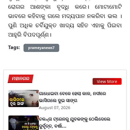
ରୋଗର ଆଶଙ୍କା ବୃଦ୍ଧି କରେ। ମୋଟାମୋଟି
ଭାବରେ କହିବାକୁ ଗଲେ ମଦ୍ୟପାନ ନକରିବା ଭଲ ।
ପୁଣି ଅଧିକ ଚର୍ବିଯୁକ୍ତ ଖାଦ୍ୟ ସହିତ ଏହାକୁ ପିଇବା
ଆହୁରି ବିପଦପୂର୍ଣ୍ଣ।
Tags:
prameyanews7
ମହାନଗର
View More
ଗାଧୋଇବା ବେଳେ ହେଲା କାଳ, ନଦୀରେ
ଭାସିଗଲେ ଦୁଇ ସାଙ୍ଗ
August 07, 2026
ଚଳନ୍ତା ଟ୍ରେନରୁ ଯୁବକଙ୍କୁ ଠେଲିଦେଲେ
ଦୁର୍ବୃତ୍ତ, ବର୍ଷା...