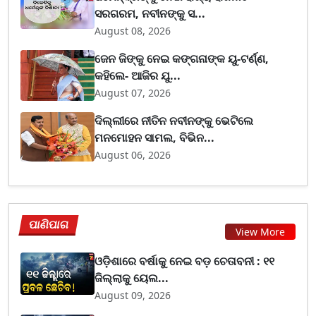
ସରଗରମ, ନବୀନଙ୍କୁ ସ...
August 08, 2026
ଜେନ ଜିଙ୍କୁ ନେଇ କଙ୍ଗନାଙ୍କ ୟୁ-ଟର୍ଣ୍ଣ,
କହିଲେ- ଆଜିର ଯୁ...
August 07, 2026
ଦିଲ୍ଲୀରେ ନୀତିନ ନବୀନଙ୍କୁ ଭେଟିଲେ
ମନମୋହନ ସାମଲ, ବିଭିନ...
August 06, 2026
ପାଣିପାଗ
View More
ଓଡ଼ିଶାରେ ବର୍ଷାକୁ ନେଇ ବଡ଼ ଚେତାବନୀ : ୧୧
ଜିଲ୍ଲାକୁ ୟେଲ...
August 09, 2026