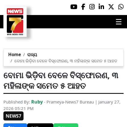
☰
Home
ରାଜ୍ୟ
ବୋମା ଭିଡ଼ିବା ବେଳେ ବିସ୍ଫୋରଣ, ୩ ମହିଳାଙ୍କ ସମେତ ୫ ଆହତ
ବୋମା ଭିଡ଼ିବା ବେଳେ ବିସ୍ଫୋରଣ, ୩
ମହିଳାଙ୍କ ସମେତ ୫ ଆହତ
Ruby
Published By:
- Prameya-News7 Bureau | January 27,
2026 05:21 PM
NEWS7