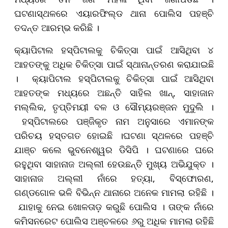
ଘଟଣାସ୍ଥଳରେ ଏୟାରଫିଲ୍ଡ ଥାନା ପୋଲିସ ପହଞ୍ଚି
ତଦନ୍ତ ଆରମ୍ଭ କରିଛି ।
କ୍ୟାପିଟାଲ ହସ୍ପିଟାଲକୁ ଚିକିତ୍ସା ପାଇଁ ଆସିଥିବା ୪
ଆହତଙ୍କୁ ଅଧିକ ଚିକିତ୍ସା ପାଇଁ ସ୍ଥାନାନ୍ତରଣ କରାଯାଇଛି
। କ୍ୟାପିଟାଲ ହସ୍ପିଟାଲକୁ ଚିକିତ୍ସା ପାଇଁ ଆସିଥିବା
ଆହତଙ୍କ ମଧ୍ୟରେ ଅଛନ୍ତି ସାହିଲ ଖାନ୍, ସାହାଜାନ
ମଲ୍ଲିକ, ତୃପ୍ତିମୟୀ ବଳ ଓ ସୌମ୍ୟରଞ୍ଜନ ମୁଦୁଲି ।
ହସ୍ପିଟାଲରେ ପଞ୍ଜିକୃତ ନାମ ଅନୁସାରେ ଏମାନଙ୍କ
ପରିଚୟ ହସ୍ତଗତ ହୋଇଛି ।ଘଟଣା ସ୍ଥଳରେ ପହଞ୍ଚି
ଯାଞ୍ଚ କଲେ ଭୁବନେଶ୍ୱର ଡିସିପି । ଘଟଣାରେ ଘରେ
ରହୁଥିବା ସାହାନାଜ ଅଲ୍ଲୀ ହେଉଛନ୍ତି ମୁଖ୍ୟ ଅଭିଯୁକ୍ତ ।
ସାହାନାଜ ଅଲ୍ଲୀ ନାଁରେ ହତ୍ୟା, ବିସ୍ଫୋରଣ,
ଗଣ୍ଡଗୋଳ ଭଳି ବିଭିନ୍ନ ଥାନାରେ ଅନେକ ମାମଲା ରହିଛି ।
ଯାହାକୁ ନେଇ ଖୋଳତାଡ଼ କରୁଛି ପୋଲିସ । ତାଙ୍କ ନାଁରେ
କମିସନରେଟ ପୋଲିସ ଅଞ୍ଚଳରେ ୬ରୁ ଅଧିକ ମାମଲା ରହିଛି