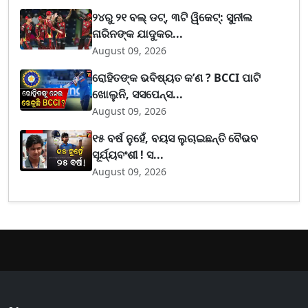
୨୪ରୁ ୨୧ ବଲ୍ ଡଟ୍, ୩ଟି ୱିକେଟ୍: ସୁନୀଲ
ନାରିନଙ୍କ ଯାଦୁକର...
August 09, 2026
ରୋହିତଙ୍କ ଭବିଷ୍ୟତ କ’ଣ ? BCCI ପାଟି
ଖୋଲୁନି, ସସପେନ୍ସ...
August 09, 2026
୧୫ ବର୍ଷ ନୁହେଁ, ବୟସ ଲୁଚାଇଛନ୍ତି ବୈଭବ
ସୂର୍ଯ୍ୟବଂଶୀ ! ସ...
August 09, 2026