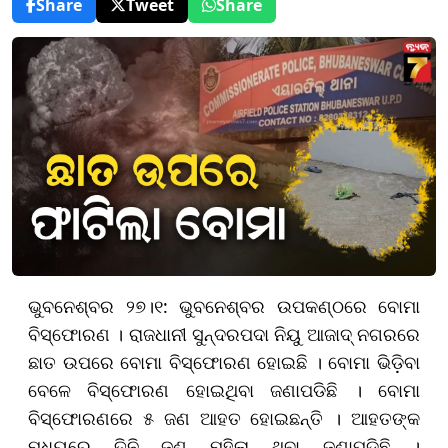
Share
Tweet
Share
ଭୁବନେଶ୍ବର ୨୭।୧: ଭୁବନେଶ୍ବର ଉପକଣ୍ଠରେ ବୋମା
ବିସ୍ଫୋରଣ । ରାଜଧାନୀ ସୁନ୍ଦରପଦା ନିୟୁ ଆଜାଦ୍ ନଗରରେ
ଛାତ ଉପରେ ବୋମା ବିସ୍ଫୋରଣ ହୋଇଛି । ବୋମା ଭିଡ଼ିବା
ବେଳେ ବିସ୍ଫୋରଣ ହୋଇଥିବା ଜଣାପଡିଛି । ବୋମା
ବିସ୍ଫୋରଣରେ ୫ ଜଣ ଆହତ ହୋଇଛନ୍ତି । ଆହତଙ୍କ
ମଧ୍ୟରେ ତିନି ଜଣ ମହିଳା ଥିବା ଜଣାପଡିଛି ।