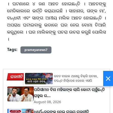
। ଘଟଣାରେ ୪ ଜଣ ଆହତ ହୋଇଛନ୍ତି । ଆହତଙ୍କୁ
ମେଡିକାଲରେ ଭର୍ତ୍ତି କରାଯାଇଛି । ସାହାନାଜ, ତାଙ୍କ ମା',
ବାନ୍ଧବୀ ଏବଂ ସାଙ୍ଗ ଅମୀୟ ମଲିକ ଆହତ ହୋଇଛନ୍ତି ।
ଅପରାଧ ଘଟାଇବାକୁ ଭଡାରେ ଘର ନେଇ ବୋମା ତିଆରି
କରୁଥିଲେ । ଘର ମାଲିକଙ୍କୁ ପଚରା ଉଚରା କରୁଛି ପୋଲିସ
।
Tags:
prameyanews7
×
ରାଜନୀତି
ଜବତ ବାଇକ ଥାନାରୁ ବିକ୍ରି ଘଟଣା,
View More
ତଦନ୍ତ ନିର୍ଦ୍ଦେଶ ଦେଲେ ଏସପି
ପରିସୀମନ ବିନା ମହିଳାଙ୍କ ଲାଗି କୋଟା ଚାହୁଁଛନ୍ତି
ରାହୁଲ ଗ...
August 08, 2026
ଧର୍ମେନ୍ଦ୍ରଙ୍କୁ ନେଇ ରାଜ୍ୟ ରାଜନୀତି