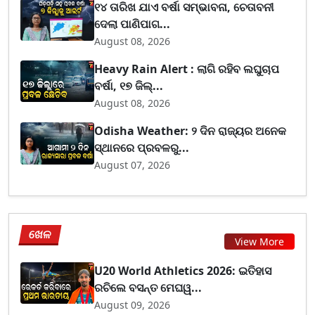
୧୪ ତାରିଖ ଯାଏ ବର୍ଷା ସମ୍ଭାବନା, ଚେତାବନୀ
ଦେଲା ପାଣିପାଗ...
August 08, 2026
Heavy Rain Alert : ଲାଗି ରହିବ ଲଘୁଚାପ
ବର୍ଷା, ୧୭ ଜିଲ୍...
August 08, 2026
Odisha Weather: ୨ ଦିନ ରାଜ୍ୟର ଅନେକ
ସ୍ଥାନରେ ପ୍ରବଳରୁ...
August 07, 2026
ଖେଳ
View More
U20 World Athletics 2026: ଇତିହାସ
ରଚିଲେ ବସନ୍ତ ମେଘୱ...
August 09, 2026